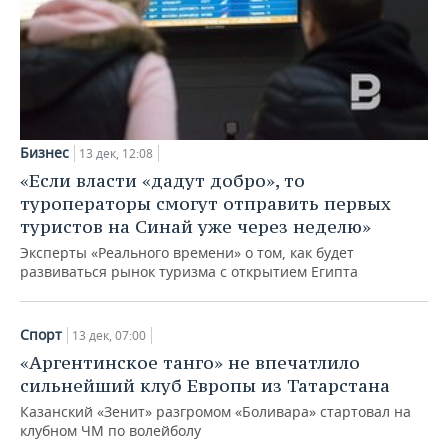
ВОДНЫЕ ВИДЫ СПОРТА
ОБРАЗОВАНИЕ
ХОККЕЙ С МЯЧОМ
ПРОИСШЕСТВИЯ
Бизнес
13 дек, 12:08
«Если власти «дадут добро», то
туроператоры смогут отправить первых
туристов на Синай уже через неделю»
Эксперты «Реального времени» о том, как будет
развиваться рынок туризма с открытием Египта
Спорт
13 дек, 07:00
«Аргентинское танго» не впечатлило
сильнейший клуб Европы из Татарстана
Казанский «Зенит» разгромом «Боливара» стартовал на
клубном ЧМ по волейболу