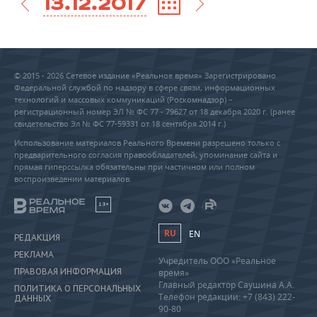
13.12.2017
© 2015 - 2026 Сетевое издание «Реальное время» Зарегистрировано
Федеральной службой по надзору в сфере связи, информационных
технологий и массовых коммуникаций (Роскомнадзор) –
регистрационный номер ЭЛ № ФС 77 - 79627 от 18 декабря 2020 г. (ранее
свидетельство Эл № ФС 77-59331 от 18 сентября 2014 г.)
Использование материалов Реального Времени разрешено только с
предварительного согласия правообладателей, упоминание сайта и
прямая гиперссылка обязательны при частичном или полном
воспроизведении материалов.
18+
RU
EN
РЕДАКЦИЯ
РЕКЛАМА
Учредитель ООО «Реальное
ПРАВОВАЯ ИНФОРМАЦИЯ
время»
Главный редактор Саушина А.А.
ПОЛИТИКА О ПЕРСОНАЛЬНЫХ
Телефон редакции: +7 (843) 222-
ДАННЫХ
90-80