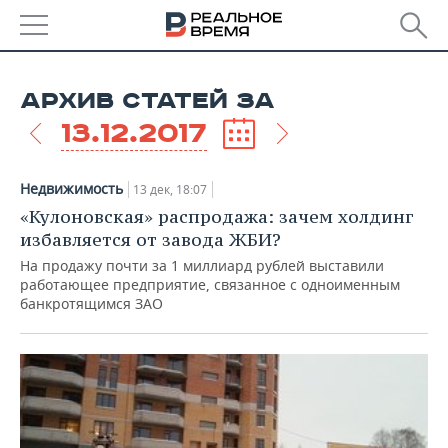
РЕГИОНЫ
АРХИВ СТАТЕЙ ЗА
БАШКОРТОСТАН
НОВОСТИ
13.12.2017
ТАТАРСТАН
АНАЛИТИКА
Недвижимость
13 дек, 18:07
УДМУРТИЯ
НОВОСТИ АНАЛИТИКИ
ЭКОНОМИКА
«Кулоновская» распродажа: зачем холдинг
избавляется от завода ЖБИ?
ДЕКЛАРАЦИИ О ДОХОДАХ
НОВОСТИ ЭКОНОМИКИ
ПРОМЫШЛЕННОСТЬ
На продажу почти за 1 миллиард рублей выставили
работающее предприятие, связанное с одноименным
КОРОЛИ ГОСЗАКАЗА ПФО
ФИНАНСЫ
НОВОСТИ
НЕДВИЖИМОСТЬ
банкротящимся ЗАО
ПРОМЫШЛЕННОСТИ
ВУЗЫ ТАТАРСТАНА
БАНКИ
НОВОСТИ НЕДВИЖИМОСТИ
АВТО
АГРОПРОМ
КОМУ ПРИНАДЛЕЖАТ
БЮДЖЕТ
НОВОСТИ АВТО
БИЗНЕС
ТОРГОВЫЕ ЦЕНТРЫ
МАШИНОСТРОЕНИЕ
ТАТАРСТАНА
ИНВЕСТИЦИИ
НОВОСТИ БИЗНЕСА
ТЕХНОЛОГИИ