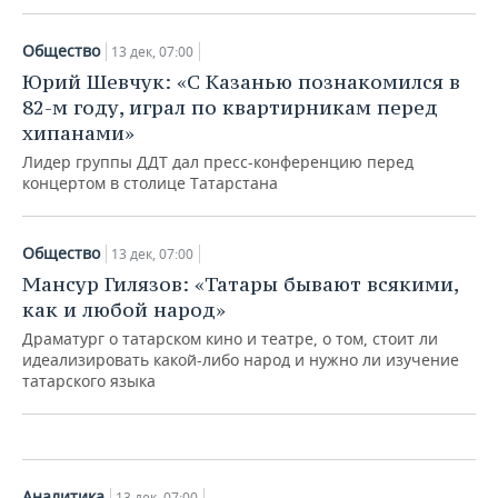
Общество
13 дек, 07:00
Юрий Шевчук: «С Казанью познакомился в
82-м году, играл по квартирникам перед
хипанами»
Лидер группы ДДТ дал пресс-конференцию перед
концертом в столице Татарстана
Общество
13 дек, 07:00
Общество
Мансур Гилязов: «Татары бывают всякими,
как и любой народ»
«Зеленая папка» Минниханова:
угодья Верхнеуслонского района
Драматург о татарском кино и театре, о том, стоит ли
управляются по сказочным законам
идеализировать какой-либо народ и нужно ли изучение
татарского языка
13 дек, 07:00
Аналитика
13 дек, 07:00