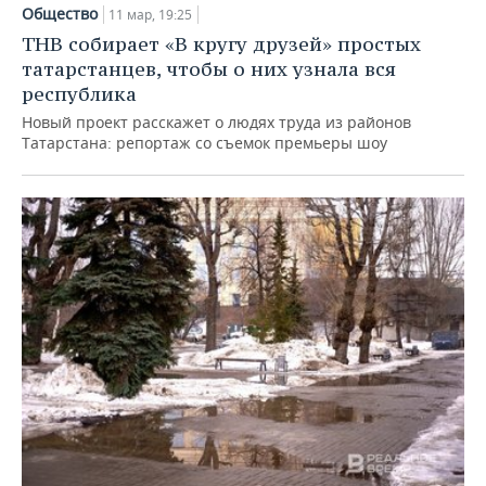
НЕФТЕХИМИЯ
Общество
11 мар, 19:25
РОЗНИЧНАЯ ТОРГОВЛЯ
НОВОСТИ ТЕХНОЛОГИЙ
МЕРОПРИЯТИЯ
ТНВ собирает «В кругу друзей» простых
НЕФТЬ
татарстанцев, чтобы о них узнала вся
ТРАНСПОРТ
IT
НОВОСТИ МЕРОПРИЯТИЙ
СПОРТ
республика
ОПК
Новый проект расскажет о людях труда из районов
УСЛУГИ
МЕДИА
ВЫЕЗДНАЯ РЕДАКЦИЯ
НОВОСТИ СПОРТА
ОБЩЕСТВО
Татарстана: репортаж со съемок премьеры шоу
ЭНЕРГЕТИКА
ТЕЛЕКОММУНИКАЦИИ
БИЗНЕС-БРАНЧИ
ФУТБОЛ
НОВОСТИ ОБЩЕСТВА
ФОТОГАЛЕРЕЯ
ONLINE-КОНФЕРЕНЦИИ
ХОККЕЙ
ВЛАСТЬ
СЮЖЕТЫ
ОТКРЫТАЯ ЛЕКЦИЯ
БАСКЕТБОЛ
ИНФРАСТРУКТУРА
СПРАВОЧНИК
ВОЛЕЙБОЛ
ИСТОРИЯ
СПИСОК ПЕРСОН
ПОЛНАЯ ВЕРСИЯ
КИБЕРСПОРТ
КУЛЬТУРА
СПИСОК КОМПАНИЙ
ФИГУРНОЕ КАТАНИЕ
МЕДИЦИНА