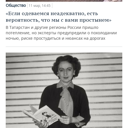
ВОДНЫЕ ВИДЫ СПОРТА
ОБРАЗОВАНИЕ
Общество
11 мар, 14:45
«Если одеваемся неадекватно, есть
ХОККЕЙ С МЯЧОМ
ПРОИСШЕСТВИЯ
вероятность, что мы с вами простынем»
В Татарстан и другие регионы России пришло
потепление, но эксперты предупредили о похолодании
ночью, риске простудиться и нюансах на дорогах