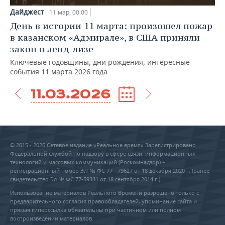
Дайджест
11 мар, 00:00
День в истории 11 марта: произошел пожар
в казанском «Адмирале», в США приняли
закон о ленд-лизе
Ключевые годовщины, дни рождения, интересные
события 11 марта 2026 года
11.03.2026
© 2015 - 2026 Сетевое издание «Реальное время» Зарегистрировано
Федеральной службой по надзору в сфере связи, информационных
технологий и массовых коммуникаций (Роскомнадзор) –
регистрационный номер ЭЛ № ФС 77 - 79627 от 18 декабря 2020 г. (ранее
свидетельство Эл № ФС 77-59331 от 18 сентября 2014 г.)
Использование материалов Реального Времени разрешено только с
предварительного согласия правообладателей, упоминание сайта и
прямая гиперссылка обязательны при частичном или полном
воспроизведении материалов.