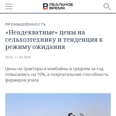
РЕГИОНЫ
ПРОМЫШЛЕННОСТЬ
«Неадекватные» цены на
БАШКОРТОСТАН
НОВОСТИ
сельхозтехнику и тенденция к
ТАТАРСТАН
АНАЛИТИКА
режиму ожидания
УДМУРТИЯ
НОВОСТИ АНАЛИТИКИ
ЭКОНОМИКА
00:02, 11.03.2026
ДЕКЛАРАЦИИ О ДОХОДАХ
НОВОСТИ ЭКОНОМИКИ
ПРОМЫШЛЕННОСТЬ
Цены на тракторы и комбайны в среднем за год
повысились на 10%, а покупательная способность
КОРОЛИ ГОСЗАКАЗА ПФО
ФИНАНСЫ
НОВОСТИ
НЕДВИЖИМОСТЬ
фермеров упала
ПРОМЫШЛЕННОСТИ
ВУЗЫ ТАТАРСТАНА
БАНКИ
НОВОСТИ НЕДВИЖИМОСТИ
АВТО
АГРОПРОМ
КОМУ ПРИНАДЛЕЖАТ
БЮДЖЕТ
НОВОСТИ АВТО
БИЗНЕС
ТОРГОВЫЕ ЦЕНТРЫ
МАШИНОСТРОЕНИЕ
ТАТАРСТАНА
ИНВЕСТИЦИИ
НОВОСТИ БИЗНЕСА
ТЕХНОЛОГИИ