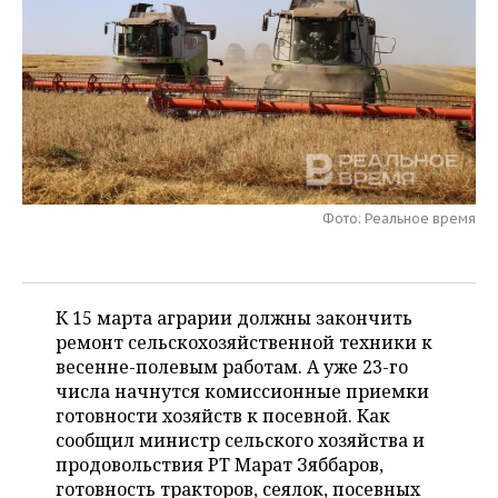
НЕФТЕХИМИЯ
РОЗНИЧНАЯ ТОРГОВЛЯ
НОВОСТИ ТЕХНОЛОГИЙ
МЕРОПРИЯТИЯ
НЕФТЬ
ТРАНСПОРТ
IT
НОВОСТИ МЕРОПРИЯТИЙ
СПОРТ
ОПК
УСЛУГИ
МЕДИА
ВЫЕЗДНАЯ РЕДАКЦИЯ
НОВОСТИ СПОРТА
ОБЩЕСТВО
ЭНЕРГЕТИКА
ТЕЛЕКОММУНИКАЦИИ
БИЗНЕС-БРАНЧИ
ФУТБОЛ
НОВОСТИ ОБЩЕСТВА
ФОТОГАЛЕРЕЯ
Фото: Реальное время
ONLINE-КОНФЕРЕНЦИИ
ХОККЕЙ
ВЛАСТЬ
СЮЖЕТЫ
ОТКРЫТАЯ ЛЕКЦИЯ
БАСКЕТБОЛ
ИНФРАСТРУКТУРА
СПРАВОЧНИК
К 15 марта аграрии должны закончить
ремонт сельскохозяйственной техники к
ВОЛЕЙБОЛ
ИСТОРИЯ
СПИСОК ПЕРСОН
ПОЛНАЯ ВЕРСИЯ
весенне-полевым работам. А уже 23-го
числа начнутся комиссионные приемки
КИБЕРСПОРТ
КУЛЬТУРА
СПИСОК КОМПАНИЙ
готовности хозяйств к посевной. Как
сообщил министр сельского хозяйства и
ФИГУРНОЕ КАТАНИЕ
МЕДИЦИНА
продовольствия РТ Марат Зяббаров,
готовность тракторов, сеялок, посевных