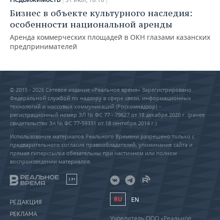
Бизнес в объекте культурного наследия:
особенности национальной аренды
Аренда коммерческих площадей в ОКН глазами казанских
предпринимателей
© 2015 - 2026 Сетевое издание «Реальное время» Зарегистрировано
Федеральной службой по надзору в сфере связи, информационных
технологий и массовых коммуникаций (Роскомнадзор) –
регистрационный номер ЭЛ № ФС 77 - 79627 от 18 декабря 2020 г. (ранее
свидетельство Эл № ФС 77-59331 от 18 сентября 2014 г.)
Использование материалов Реального Времени разрешено только с
предварительного согласия правообладателей, упоминание сайта и
прямая гиперссылка обязательны при частичном или полном
воспроизведении материалов.
18+
RU
EN
РЕДАКЦИЯ
РЕКЛАМА
Учредитель ООО «Реальное