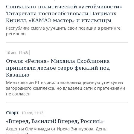
ВОДНЫЕ ВИДЫ СПОРТА
ОБРАЗОВАНИЕ
Социально-политической «устойчивости»
Татарстана поспособствовали Патриарх
ХОККЕЙ С МЯЧОМ
ПРОИСШЕСТВИЯ
Кирилл, «КАМАЗ-мастер» и итальянцы
Республика смогла улучшить свои позиции в рейтинге
регионов
10 авг, 11:48
Отелю «Регина» Михаила Скоблионка
приписали лесное озеро фекалий под
Казанью
Минэкологии РТ выявило «канализационную утечку» из
загородного комплекса, но владелец сети с претензиями
не согласен
Спорт
10 авг, 11:13
«Вперед, Василий! Вперед, Россия!»
Акценты Олимпиады от Ирека Зиннурова. День