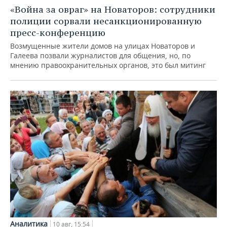
НЕФТЕХИМИЯ
«Война за овраг» на Новаторов: сотрудники
РОЗНИЧНАЯ ТОРГОВЛЯ
НОВОСТИ ТЕХНОЛОГИЙ
МЕРОПРИЯТИЯ
полиции сорвали несанкционированную
НЕФТЬ
пресс-конференцию
ТРАНСПОРТ
IT
НОВОСТИ МЕРОПРИЯТИЙ
СПОРТ
Возмущенные жители домов на улицах Новаторов и
ОПК
Галеева позвали журналистов для общения, но, по
УСЛУГИ
МЕДИА
ВЫЕЗДНАЯ РЕДАКЦИЯ
НОВОСТИ СПОРТА
мнению правоохранительных органов, это был митинг
ОБЩЕСТВО
ЭНЕРГЕТИКА
ТЕЛЕКОММУНИКАЦИИ
БИЗНЕС-БРАНЧИ
ФУТБОЛ
НОВОСТИ ОБЩЕСТВА
ФОТОГАЛЕРЕЯ
ONLINE-КОНФЕРЕНЦИИ
ХОККЕЙ
ВЛАСТЬ
СЮЖЕТЫ
ОТКРЫТАЯ ЛЕКЦИЯ
БАСКЕТБОЛ
ИНФРАСТРУКТУРА
СПРАВОЧНИК
ВОЛЕЙБОЛ
ИСТОРИЯ
СПИСОК ПЕРСОН
ПОЛНАЯ ВЕРСИЯ
КИБЕРСПОРТ
КУЛЬТУРА
СПИСОК КОМПАНИЙ
ФИГУРНОЕ КАТАНИЕ
МЕДИЦИНА
Аналитика
10 авг, 15:54