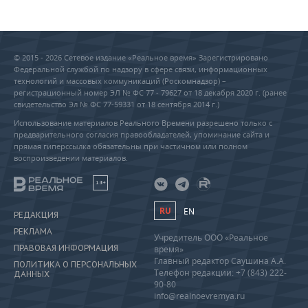
© 2015 - 2026 Сетевое издание «Реальное время» Зарегистрировано
Федеральной службой по надзору в сфере связи, информационных
технологий и массовых коммуникаций (Роскомнадзор) –
регистрационный номер ЭЛ № ФС 77 - 79627 от 18 декабря 2020 г. (ранее
свидетельство Эл № ФС 77-59331 от 18 сентября 2014 г.)
Использование материалов Реального Времени разрешено только с
предварительного согласия правообладателей, упоминание сайта и
прямая гиперссылка обязательны при частичном или полном
воспроизведении материалов.
18+
RU
EN
РЕДАКЦИЯ
РЕКЛАМА
Учредитель ООО «Реальное
ПРАВОВАЯ ИНФОРМАЦИЯ
время»
Главный редактор Саушина А.А.
ПОЛИТИКА О ПЕРСОНАЛЬНЫХ
Телефон редакции: +7 (843) 222-
ДАННЫХ
90-80
info@realnoevremya.ru