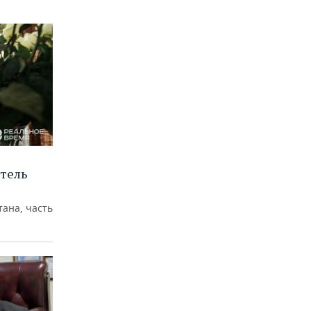
тель
ана, часть