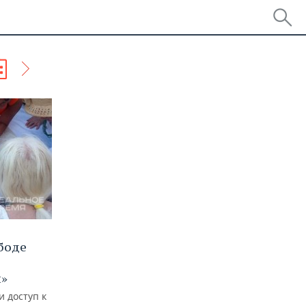
боде
й»
и доступ к