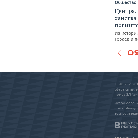
Общество
Централ
ханства
повинно
Из истори
Гераев и 
0
© 2015 - 202
сфере связи,
номер ЭЛ № ФС
Использовани
правообладат
воспроизведе