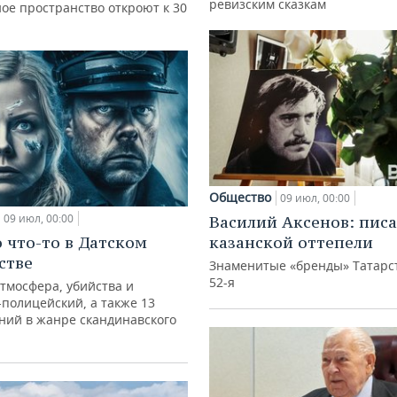
ревизским сказкам
ое пространство откроют к 30
Общество
09 июл, 00:00
09 июл, 00:00
Василий Аксенов: писа
 что-то в Датском
казанской оттепели
стве
Знаменитые «бренды» Татарст
52-я
тмосфера, убийства и
-полицейский, а также 13
ний в жанре скандинавского