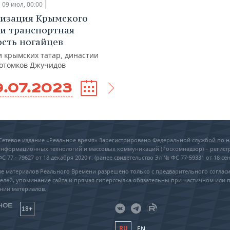
09 июл, 00:00
изация Крымского
 и транспортная
сть ногайцев
и крымских татар, династии
потомков Джучидов
9.07.2023
6 Сетевое издание «Реальное время» Зарегистрировано Федеральной службой по н
 информационных технологий и массовых коммуникаций (Роскомнадзор) – регис
 77 - 79627 от 18 декабря 2020 г. (ранее свидетельство Эл № ФС 77-59331 от 18 сен
е материалов Реального Времени разрешено только с предварительного соглас
елей, упоминание сайта и прямая гиперссылка обязательны при частичном или 
нии материалов.
18+
RU
EN