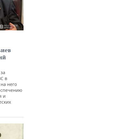
зиев
ий
 за
ЗС в
 на него
беспечению
я и
еских