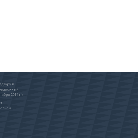
адзору в
трационный
тября 2014 г.)
ия
полном