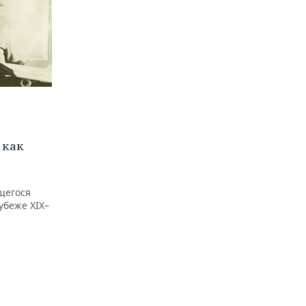
 как
щегося
убеже XIX–