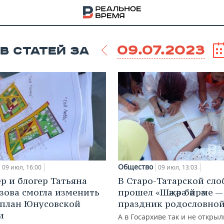
09.07.2023
В СТАТЕЙ ЗА
Общество
09 июл, 16:00
09 июл, 13:03
р и блогер Татьяна
В Старо-Татарской сло
зова смогла изменить
прошел «Шәҗәрә бәйрәме —
НА
план Юнусовской
праздник родословно
и
А в Госархиве так и не открыл