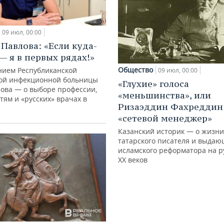
09 июл, 00:00
 Павлова: «Если куда-
— я в первых рядах!»
Общество
нием Республиканской
09 июл, 00:00
ой инфекционной больницы
«Глухие» голоса
нова — о выборе профессии,
«меньшинства», или
тям и «русских» врачах в
Ризаэддин Фахреддин
«сетевой менеджер»
Казанский историк — о жизни
татарского писателя и выдаю
исламского реформатора на р
XX веков