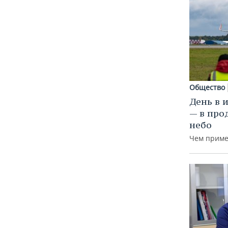
ВОДНЫЕ ВИДЫ СПОРТА
ОБРАЗОВАНИЕ
ХОККЕЙ С МЯЧОМ
ПРОИСШЕСТВИЯ
Общество
День в 
— в про
небо
Чем приме