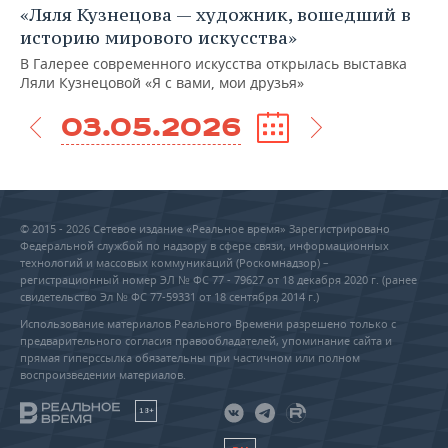
«Ляля Кузнецова — художник, вошедший в
историю мирового искусства»
В Галерее современного искусства открылась выставка
Ляли Кузнецовой «Я с вами, мои друзья»
03.05.2026
© 2015 - 2026 Сетевое издание «Реальное время» Зарегистрировано
Федеральной службой по надзору в сфере связи, информационных
технологий и массовых коммуникаций (Роскомнадзор) –
регистрационный номер ЭЛ № ФС 77 - 79627 от 18 декабря 2020 г. (ранее
свидетельство Эл № ФС 77-59331 от 18 сентября 2014 г.)
Использование материалов Реального Времени разрешено только с
предварительного согласия правообладателей, упоминание сайта и
прямая гиперссылка обязательны при частичном или полном
воспроизведении материалов.
18+