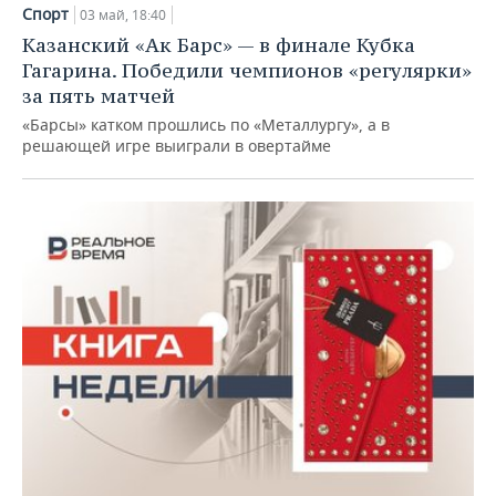
НЕФТЕХИМИЯ
Спорт
03 май, 18:40
РОЗНИЧНАЯ ТОРГОВЛЯ
НОВОСТИ ТЕХНОЛОГИЙ
МЕРОПРИЯТИЯ
Казанский «Ак Барс» — в финале Кубка
НЕФТЬ
Гагарина. Победили чемпионов «регулярки»
ТРАНСПОРТ
IT
НОВОСТИ МЕРОПРИЯТИЙ
СПОРТ
за пять матчей
ОПК
«Барсы» катком прошлись по «Металлургу», а в
УСЛУГИ
МЕДИА
ВЫЕЗДНАЯ РЕДАКЦИЯ
НОВОСТИ СПОРТА
ОБЩЕСТВО
решающей игре выиграли в овертайме
ЭНЕРГЕТИКА
ТЕЛЕКОММУНИКАЦИИ
БИЗНЕС-БРАНЧИ
ФУТБОЛ
НОВОСТИ ОБЩЕСТВА
ФОТОГАЛЕРЕЯ
ONLINE-КОНФЕРЕНЦИИ
ХОККЕЙ
ВЛАСТЬ
СЮЖЕТЫ
ОТКРЫТАЯ ЛЕКЦИЯ
БАСКЕТБОЛ
ИНФРАСТРУКТУРА
СПРАВОЧНИК
ВОЛЕЙБОЛ
ИСТОРИЯ
СПИСОК ПЕРСОН
ПОЛНАЯ ВЕРСИЯ
КИБЕРСПОРТ
КУЛЬТУРА
СПИСОК КОМПАНИЙ
ФИГУРНОЕ КАТАНИЕ
МЕДИЦИНА