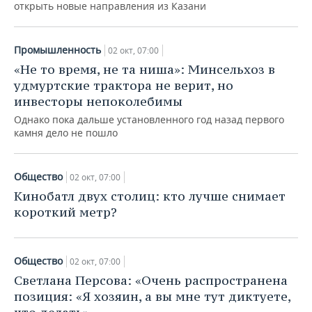
ВОДНЫЕ ВИДЫ СПОРТА
ОБРАЗОВАНИЕ
открыть новые направления из Казани
ХОККЕЙ С МЯЧОМ
ПРОИСШЕСТВИЯ
Промышленность
02 окт, 07:00
«Не то время, не та ниша»: Минсельхоз в
удмуртские трактора не верит, но
инвесторы непоколебимы
Однако пока дальше установленного год назад первого
камня дело не пошло
Общество
02 окт, 07:00
Кинобатл двух столиц: кто лучше снимает
короткий метр?
Общество
02 окт, 07:00
Светлана Персова: «Очень распространена
позиция: «Я хозяин, а вы мне тут диктуете,