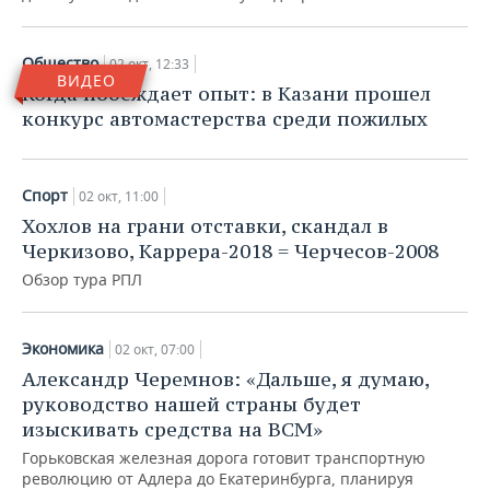
НЕФТЕХИМИЯ
РОЗНИЧНАЯ ТОРГОВЛЯ
НОВОСТИ ТЕХНОЛОГИЙ
МЕРОПРИЯТИЯ
НЕФТЬ
Общество
02 окт, 12:33
ВИДЕО
ТРАНСПОРТ
IT
НОВОСТИ МЕРОПРИЯТИЙ
СПОРТ
Когда побеждает опыт: в Казани прошел
ОПК
конкурс автомастерства среди пожилых
УСЛУГИ
МЕДИА
ВЫЕЗДНАЯ РЕДАКЦИЯ
НОВОСТИ СПОРТА
ОБЩЕСТВО
ЭНЕРГЕТИКА
ТЕЛЕКОММУНИКАЦИИ
БИЗНЕС-БРАНЧИ
ФУТБОЛ
НОВОСТИ ОБЩЕСТВА
ФОТОГАЛЕРЕЯ
Спорт
02 окт, 11:00
Хохлов на грани отставки, скандал в
ONLINE-КОНФЕРЕНЦИИ
ХОККЕЙ
ВЛАСТЬ
СЮЖЕТЫ
Черкизово, Каррера-2018 = Черчесов-2008
Обзор тура РПЛ
ОТКРЫТАЯ ЛЕКЦИЯ
БАСКЕТБОЛ
ИНФРАСТРУКТУРА
СПРАВОЧНИК
ВОЛЕЙБОЛ
ИСТОРИЯ
СПИСОК ПЕРСОН
ПОЛНАЯ ВЕРСИЯ
Экономика
02 окт, 07:00
Александр Черемнов: «Дальше, я думаю,
КИБЕРСПОРТ
КУЛЬТУРА
СПИСОК КОМПАНИЙ
руководство нашей страны будет
изыскивать средства на ВСМ»
ФИГУРНОЕ КАТАНИЕ
МЕДИЦИНА
Горьковская железная дорога готовит транспортную
революцию от Адлера до Екатеринбурга, планируя