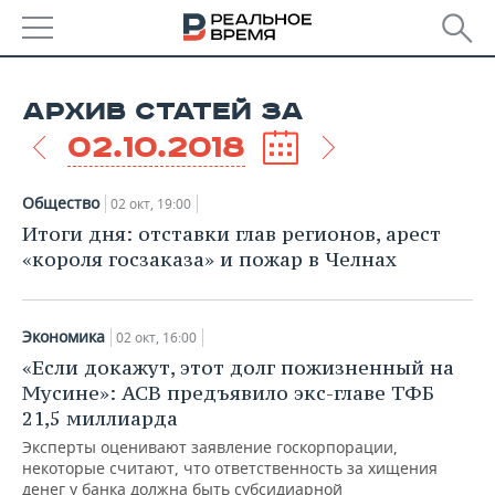
РЕГИОНЫ
АРХИВ СТАТЕЙ ЗА
БАШКОРТОСТАН
НОВОСТИ
02.10.2018
ТАТАРСТАН
АНАЛИТИКА
Общество
02 окт, 19:00
УДМУРТИЯ
НОВОСТИ АНАЛИТИКИ
ЭКОНОМИКА
Итоги дня: отставки глав регионов, арест
«короля госзаказа» и пожар в Челнах
ДЕКЛАРАЦИИ О ДОХОДАХ
НОВОСТИ ЭКОНОМИКИ
ПРОМЫШЛЕННОСТЬ
КОРОЛИ ГОСЗАКАЗА ПФО
ФИНАНСЫ
НОВОСТИ
НЕДВИЖИМОСТЬ
Экономика
02 окт, 16:00
ПРОМЫШЛЕННОСТИ
«Если докажут, этот долг пожизненный на
ВУЗЫ ТАТАРСТАНА
БАНКИ
НОВОСТИ НЕДВИЖИМОСТИ
АВТО
Мусине»: АСВ предъявило экс-главе ТФБ
АГРОПРОМ
21,5 миллиарда
КОМУ ПРИНАДЛЕЖАТ
БЮДЖЕТ
НОВОСТИ АВТО
БИЗНЕС
Эксперты оценивают заявление госкорпорации,
ТОРГОВЫЕ ЦЕНТРЫ
МАШИНОСТРОЕНИЕ
ТАТАРСТАНА
некоторые считают, что ответственность за хищения
ИНВЕСТИЦИИ
НОВОСТИ БИЗНЕСА
ТЕХНОЛОГИИ
денег у банка должна быть субсидиарной