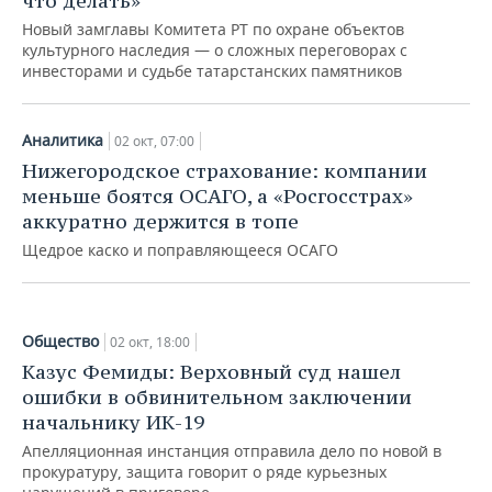
что делать»
Новый замглавы Комитета РТ по охране объектов
культурного наследия — о сложных переговорах с
инвесторами и судьбе татарстанских памятников
Общество
Аналитика
02 окт, 07:00
Под одной крышей: как татарский
Нижегородское страхование: компании
богослов Зия Камали поселил у себя
меньше боятся ОСАГО, а «Росгосстрах»
башкирского классика Мажита
аккуратно держится в топе
Гафури
Щедрое каско и поправляющееся ОСАГО
02 окт, 07:00
Общество
02 окт, 18:00
Казус Фемиды: Верховный суд нашел
ошибки в обвинительном заключении
начальнику ИК-19
Апелляционная инстанция отправила дело по новой в
прокуратуру, защита говорит о ряде курьезных