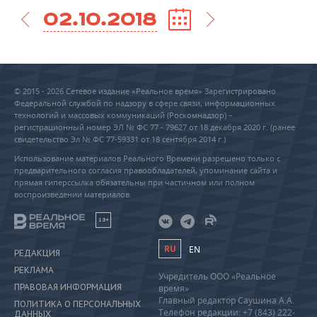
02.10.2018
© 2015 - 2026 Сетевое издание «Реальное время» Зарегистрировано
Федеральной службой по надзору в сфере связи, информационных
технологий и массовых коммуникаций (Роскомнадзор) –
регистрационный номер ЭЛ № ФС 77 - 79627 от 18 декабря 2020 г. (ранее
свидетельство Эл № ФС 77-59331 от 18 сентября 2014 г.)
Использование материалов Реального Времени разрешено только с
предварительного согласия правообладателей, упоминание сайта и
прямая гиперссылка обязательны при частичном или полном
воспроизведении материалов.
18+
RU
EN
РЕДАКЦИЯ
РЕКЛАМА
Учредитель ООО «Реальное
ПРАВОВАЯ ИНФОРМАЦИЯ
время»
Главный редактор Саушина А.А.
ПОЛИТИКА О ПЕРСОНАЛЬНЫХ
Телефон редакции: +7 (843) 222-
ДАННЫХ