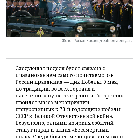
НЕФТЕХИМИЯ
РОЗНИЧНАЯ ТОРГОВЛЯ
НОВОСТИ ТЕХНОЛОГИЙ
МЕРОПРИЯТИЯ
НЕФТЬ
ТРАНСПОРТ
IT
НОВОСТИ МЕРОПРИЯТИЙ
СПОРТ
ОПК
УСЛУГИ
МЕДИА
ВЫЕЗДНАЯ РЕДАКЦИЯ
НОВОСТИ СПОРТА
ОБЩЕСТВО
Фото: Роман Хасаев/realnoevremya.ru
ЭНЕРГЕТИКА
ТЕЛЕКОММУНИКАЦИИ
БИЗНЕС-БРАНЧИ
ФУТБОЛ
НОВОСТИ ОБЩЕСТВА
ФОТОГАЛЕРЕЯ
Следующая неделя будет связана с
ONLINE-КОНФЕРЕНЦИИ
ХОККЕЙ
ВЛАСТЬ
СЮЖЕТЫ
празднованием самого почитаемого в
России праздника — Дня Победы. 9 мая,
ОТКРЫТАЯ ЛЕКЦИЯ
БАСКЕТБОЛ
ИНФРАСТРУКТУРА
СПРАВОЧНИК
по традиции, во всех городах и
населенных пунктах страны и Татарстана
ВОЛЕЙБОЛ
ИСТОРИЯ
СПИСОК ПЕРСОН
ПОЛНАЯ ВЕРСИЯ
пройдет масса мероприятий,
приуроченных к 73-й годовщине победы
КИБЕРСПОРТ
КУЛЬТУРА
СПИСОК КОМПАНИЙ
СССР в Великой Отечественной войне.
Безусловно, одними из ярких событий
ФИГУРНОЕ КАТАНИЕ
МЕДИЦИНА
станут парад и акция «Бессмертный
полк». Среди бизнес-мероприятий можно