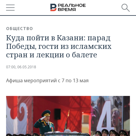
РЕГИОНЫ
ОБЩЕСТВО
Куда пойти в Казани: парад
БАШКОРТОСТАН
НОВОСТИ
Победы, гости из исламских
ТАТАРСТАН
АНАЛИТИКА
стран и лекции о балете
УДМУРТИЯ
НОВОСТИ АНАЛИТИКИ
ЭКОНОМИКА
07:00, 06.05.2018
ДЕКЛАРАЦИИ О ДОХОДАХ
НОВОСТИ ЭКОНОМИКИ
ПРОМЫШЛЕННОСТЬ
Афиша мероприятий с 7 по 13 мая
КОРОЛИ ГОСЗАКАЗА ПФО
ФИНАНСЫ
НОВОСТИ
НЕДВИЖИМОСТЬ
ПРОМЫШЛЕННОСТИ
ВУЗЫ ТАТАРСТАНА
БАНКИ
НОВОСТИ НЕДВИЖИМОСТИ
АВТО
АГРОПРОМ
КОМУ ПРИНАДЛЕЖАТ
БЮДЖЕТ
НОВОСТИ АВТО
БИЗНЕС
ТОРГОВЫЕ ЦЕНТРЫ
МАШИНОСТРОЕНИЕ
ТАТАРСТАНА
ИНВЕСТИЦИИ
НОВОСТИ БИЗНЕСА
ТЕХНОЛОГИИ