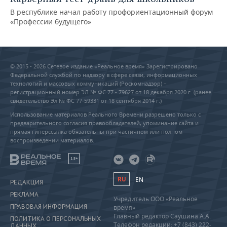
В республике начал работу профориентационный форум
«Профессии будущего»
© 2015 - 2026 Сетевое издание «Реальное время» Зарегистрировано
Федеральной службой по надзору в сфере связи, информационных
технологий и массовых коммуникаций (Роскомнадзор) –
регистрационный номер ЭЛ № ФС 77 - 79627 от 18 декабря 2020 г. (ранее
свидетельство Эл № ФС 77-59331 от 18 сентября 2014 г.)
Использование материалов Реального Времени разрешено только с
предварительного согласия правообладателей, упоминание сайта и
прямая гиперссылка обязательны при частичном или полном
воспроизведении материалов.
18+
RU
EN
РЕДАКЦИЯ
РЕКЛАМА
Учредитель ООО «Реальное
ПРАВОВАЯ ИНФОРМАЦИЯ
время»
Главный редактор Саушина А.А.
ПОЛИТИКА О ПЕРСОНАЛЬНЫХ
Телефон редакции: +7 (843) 222-
ДАННЫХ