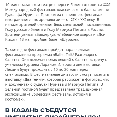
10 мая в казанском театре оперы и балета откроется XXXI
Международный фестиваль классического балета имени
Рудольфа Нуриева. Программа нынешнего фестиваля
выстраивается по хронологии — от XIX к XXI веку. В
начале зрителей ожидает блок спектаклей, посвященных
Году русского балета и Году Мариуса Петипа в России.
Зрители увидят «Баядерку», «Лебединое озеро» и «Дон
Кихот». 13 мая пройдет балет «Шурале».
Также в дни фестиваля пройдет параллельная
фестивальная программа «Ballet Talk/ Разговоры о
балете». Она включает семь лекций о балете, встречу с
учеником Нуриева Лораном Илером и две выставки.
Лекции будут проходить с 10 по 20 мая перед
спектаклями. В фестивальные дни гости смогут посетить
выставку «Два гения», которая расскажет в фотографиях
и документах о судьбах Нуриева и Мариуса Петипа. В
Зеленой гостиной будет представлена традиционная
экспозиция «Нуриевский фестиваль: история в
костюмах».
В КАЗАНЬ СЪЕДУТСЯ