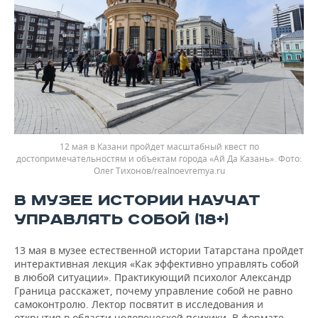
12 мая в Казани пройдет масштабный квест по
достопримечательностям и объектам города «Ай Да Казань».
Олег Тихонов/realnoevremya.ru
В МУЗЕЕ ИСТОРИИ НАУЧАТ
УПРАВЛЯТЬ СОБОЙ (18+)
13 мая в музее естественной истории Татарстана пройдет
интерактивная лекция «Как эффективно управлять собой
в любой ситуации». Практикующий психолог Александр
Граница расскажет, почему управление собой не равно
самоконтролю. Лектор посвятит в исследования и
открытия в области человеческой психики. В формате