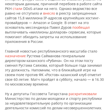
НЕФТЕХИМИЯ
некоторым данным, причиной перебоев в работе сайта
РКН
стали
DDoS-атаки на него. Однако ведомство все
РОЗНИЧНАЯ ТОРГОВЛЯ
НОВОСТИ ТЕХНОЛОГИЙ
МЕРОПРИЯТИЯ
НЕФТЬ
равно не отступило и
внесло
в реестр запрещенных
сайтов 15,8 миллиона IP-адресов крупнейших хостинг-
ТРАНСПОРТ
IT
НОВОСТИ МЕРОПРИЯТИЙ
СПОРТ
провайдеров — Amazon и Google. В ответ на это
ОПК
основатель мессенджера Павел Дуров
пообещал
УСЛУГИ
МЕДИА
ВЫЕЗДНАЯ РЕДАКЦИЯ
НОВОСТИ СПОРТА
ОБЩЕСТВО
выплачивать «миллионы долларов» сервисам, которые
ЭНЕРГЕТИКА
помогают обходить запреты на использование
приложения в России.
ТЕЛЕКОММУНИКАЦИИ
БИЗНЕС-БРАНЧИ
ФУТБОЛ
НОВОСТИ ОБЩЕСТВА
ФОТОГАЛЕРЕЯ
Главной новостью республиканского масштаба стало
ONLINE-КОНФЕРЕНЦИИ
ХОККЕЙ
ВЛАСТЬ
СЮЖЕТЫ
назначение
Рустема Сайманова генеральным
директором казанского «Рубина». Он на этом посту
сменил Рустама Саяхова, который больше года занимал
ОТКРЫТАЯ ЛЕКЦИЯ
БАСКЕТБОЛ
ИНФРАСТРУКТУРА
СПРАВОЧНИК
эту должность. Напомним, что в ближайшей игре на
своем поле против ФК «Ростов» казанский клуб отметит
ВОЛЕЙБОЛ
ИСТОРИЯ
СПИСОК ПЕРСОН
ПОЛНАЯ ВЕРСИЯ
свое 60-летие. Матч пройдет в субботу, начало — в 16.30
по московскому времени.
КИБЕРСПОРТ
КУЛЬТУРА
СПИСОК КОМПАНИЙ
Ну а депутаты Госсовета Татарстана
раскритиковали
Министерство по делам молодежи и спорту республики
ФИГУРНОЕ КАТАНИЕ
МЕДИЦИНА
за неудовлетворительную работу по организации
деятельности комиссий по делам несовершеннолетних.