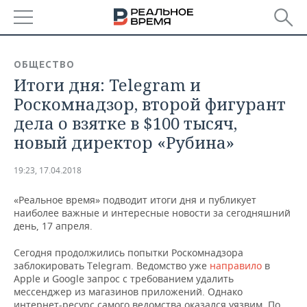
РЕГИОНЫ
ОБЩЕСТВО
Итоги дня: Telegram и
БАШКОРТОСТАН
НОВОСТИ
Роскомнадзор, второй фигурант
ТАТАРСТАН
АНАЛИТИКА
дела о взятке в $100 тысяч,
новый директор «Рубина»
УДМУРТИЯ
НОВОСТИ АНАЛИТИКИ
ЭКОНОМИКА
19:23, 17.04.2018
ДЕКЛАРАЦИИ О ДОХОДАХ
НОВОСТИ ЭКОНОМИКИ
ПРОМЫШЛЕННОСТЬ
«Реальное время» подводит итоги дня и публикует
КОРОЛИ ГОСЗАКАЗА ПФО
ФИНАНСЫ
НОВОСТИ
НЕДВИЖИМОСТЬ
наиболее важные и интересные новости за сегодняшний
ПРОМЫШЛЕННОСТИ
день, 17 апреля.
ВУЗЫ ТАТАРСТАНА
БАНКИ
НОВОСТИ НЕДВИЖИМОСТИ
АВТО
АГРОПРОМ
Сегодня продолжились попытки Роскомнадзора
заблокировать Telegram. Ведомство уже
направило
в
КОМУ ПРИНАДЛЕЖАТ
БЮДЖЕТ
НОВОСТИ АВТО
БИЗНЕС
Apple и Google запрос с требованием удалить
ТОРГОВЫЕ ЦЕНТРЫ
МАШИНОСТРОЕНИЕ
ТАТАРСТАНА
мессенджер из магазинов приложений. Однако
ИНВЕСТИЦИИ
НОВОСТИ БИЗНЕСА
ТЕХНОЛОГИИ
интернет-ресурс самого ведомства оказался уязвим. По