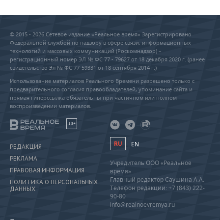
© 2015 - 2026 Сетевое издание «Реальное время» Зарегистрировано
Федеральной службой по надзору в сфере связи, информационных
технологий и массовых коммуникаций (Роскомнадзор) –
регистрационный номер ЭЛ № ФС 77 - 79627 от 18 декабря 2020 г. (ранее
свидетельство Эл № ФС 77-59331 от 18 сентября 2014 г.)
Использование материалов Реального Времени разрешено только с
предварительного согласия правообладателей, упоминание сайта и
прямая гиперссылка обязательны при частичном или полном
воспроизведении материалов.
18+
RU
EN
РЕДАКЦИЯ
РЕКЛАМА
Учредитель ООО «Реальное
ПРАВОВАЯ ИНФОРМАЦИЯ
время»
Главный редактор Саушина А.А.
ПОЛИТИКА О ПЕРСОНАЛЬНЫХ
Телефон редакции: +7 (843) 222-
ДАННЫХ
90-80
info@realnoevremya.ru