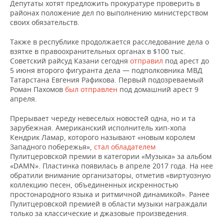
ВОДНЫЕ ВИДЫ СПОРТА
ОБРАЗОВАНИЕ
Депутаты хотят предложить прокуратуре проверить в
районах положение дел по выполнению министерством
своих обязательств.
ХОККЕЙ С МЯЧОМ
ПРОИСШЕСТВИЯ
Также в республике продолжается расследование дела о
взятке в правоохранительных органах в $100 тыс.
Советский райсуд Казани сегодня
отправил
под арест до
5 июня второго фигуранта дела — подполковника МВД
Татарстана Евгения Рафикова. Первый подозреваемый
Роман Пахомов
был отправлен
под домашний арест 9
апреля.
Прерывает череду невеселых новостей одна, но и та
зарубежная. Американский исполнитель хип-хопа
Кендрик Ламар, которого называют «новым королем
Западного побережья»,
стал обладателем
Пулитцеровской премии в категории «Музыка» за альбом
«DAMN». Пластинка появилась в апреле 2017 года. На нее
обратили внимание организаторы, отметив «виртуозную
коллекцию песен, объединенных искренностью
простонародного языка и ритмичной динамикой». Ранее
Пулитцеровской премией в области музыки награждали
только за классические и джазовые произведения.