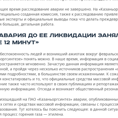
ящее время расследование аварии не завершено. На «Казаньор
специально созданная комиссия, также к расследованию привл
ые эксперты и официальные выводы пока что делать преждев
я большая, детальная работа.
 АВАРИЯ ДО ЕЕ ЛИКВИДАЦИИ ЗАНЯ
 12 МИНУТ»
обеспокоенность людей и возникший ажиотаж вокруг февральс
ьоргсинтезе» понять можно. В наше время, информация в соци
пространяется мгновенно. Зачастую данная информация являет
рной, а пройдя через несколько источников распространения «
ими подробностями, в большинстве своем искаженными. К сож
я констатировать и то, что официальные средства массовой и
ение также часто используют в своих публикациях и репортажа
нную информацию. Отсюда и возникает общественный резона
изошедшей на ПАО «Казаньоргсинтез» аварии, опубликованны
х сетях и средствах массовой информации, связаны с процессо
азования. Тут хотелось бы пояснить следующее: в данной ситу
 процесс горения газа — этилена.