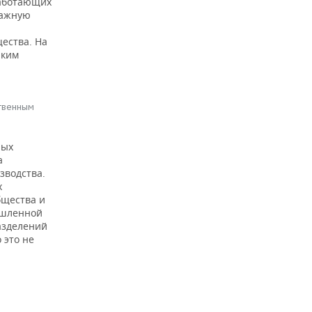
работающих
важную
ества. На
аким
ственным
ных
а
зводства.
х
бщества и
ышленной
азделений
 это не