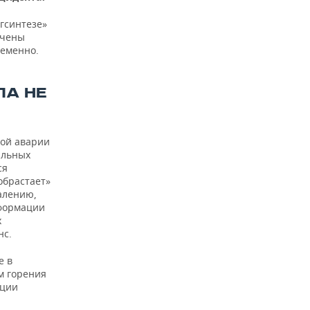
гсинтезе»
ечены
ременно.
ЛА НЕ
кой аварии
альных
ся
обрастает»
алению,
нформации
х
нс.
е в
м горения
ации