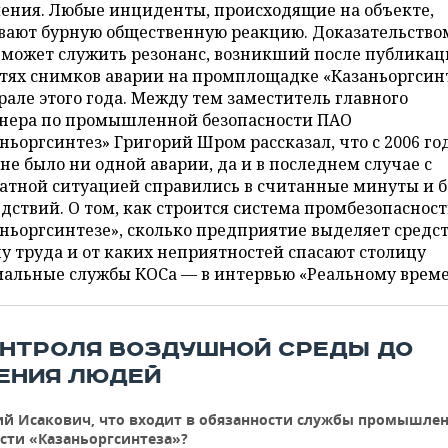
ления. Любые инциденты, происходящие на объекте,
вают бурную общественную реакцию. Доказательство
 может служить резонанс, возникший после публикац
етях снимков аварии на промплощадке «Казаньоргсин
рале этого года. Между тем заместитель главного
нера по промышленной безопасности ПАО
ньоргсинтез» Григорий Шром рассказал, что с 2006 го
не было ни одной аварии, да и в последнем случае с
атной ситуацией справились в считанные минуты и б
дствий. О том, как строится система промбезопасност
ньоргсинтезе», сколько предприятие выделяет средст
у труда и от каких неприятностей спасают столицу
иальные службы КОСа — в интервью «Реальному време
ОНТРОЛЯ ВОЗДУШНОЙ СРЕДЫ ДО
ЕНИЯ ЛЮДЕЙ
ий Исакович, что входит в обязанности службы промышле
сти «Казаньоргсинтеза»?