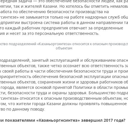
ередная задача — это обеспечение безопасности людей, как 
иятии, так и жителей Казани. Но хотелось бы отметить немало
работа по обеспечению безопасности производства на
синтезе» не замыкается только на работе надзорных служб общ
дприятии выстроена система работы в данном направлении т
что каждый работник предприятия отвечает за определенные
я и несет за это персональную ответственность.
ство подразделений «Казаньоргсинтеза» относится к опасным производ
объектам
подразделений, занятый эксплуатацией и обслуживанием опас
венных объектов, также четко осознает всю ответственность з
 своей работы в части обеспечения безопасности труда и прои
приоритетность обеспечения безопасной эксплуатации опасны
твенных объектов, сохранения жизни и здоровья работников о
 города, является основой принятой Политики в области пром
сти, безопасности труда и охраны здоровья. Большинство подр
гсинтеза» относится к опасным производственным объектам, но
 том, что жители города Казани должны проявлять повышенное
во по данному поводу.
и показателями «Казаньоргнсинтез» завершил 2017 года?