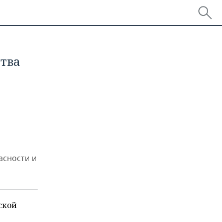
тва
асности и
ской