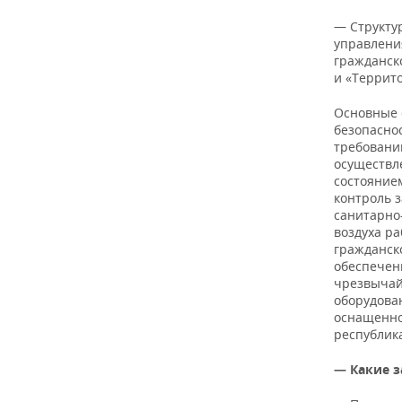
ВОДНЫЕ ВИДЫ СПОРТА
ОБРАЗОВАНИЕ
— Структу
ХОККЕЙ С МЯЧОМ
ПРОИСШЕСТВИЯ
управлени
гражданск
и «Террит
Основные 
безопасно
требовани
осуществл
состоянием
контроль з
санитарно
воздуха р
гражданск
обеспечен
чрезвычай
оборудова
оснащенно
республик
— Какие з