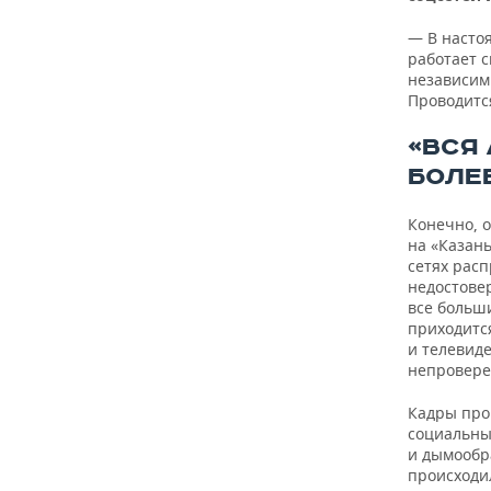
— В насто
работает 
независим
Проводитс
«ВСЯ
БОЛЕЕ
Конечно, 
на «Казан
сетях рас
недостове
все больш
приходитс
и телевид
непровере
Кадры про
социальны
и дымообр
происходил