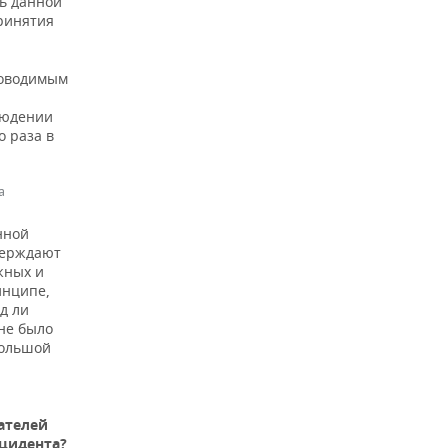
ь данной
ринятия
роводимым
людении
о раза в
а
нной
верждают
жных и
инципе,
д ли
не было
большой
ателей
цидента?