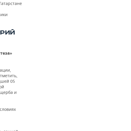
 Татарстане
лики
АРИЙ
нтеза»
уации,
тметить,
дшей 05
ой
ущерба и
условиях