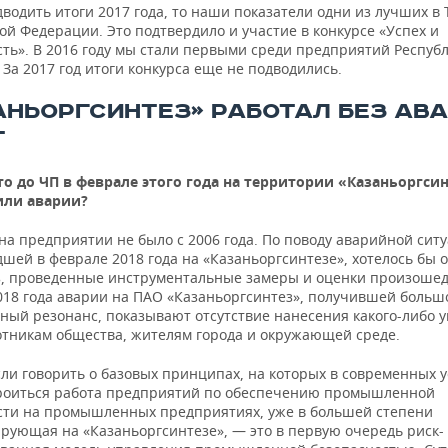
водить итоги 2017 года, то наши показатели одни из лучших в
ой Федерации. Это подтвердило и участие в конкурсе «Успех и
сть». В 2016 году мы стали первыми среди предприятий Респуб
 За 2017 год итоги конкурса еще не подводились.
АНЬОРГСИНТЕЗ» РАБОТАЛ БЕЗ АВ
Т
то до ЧП в феврале этого года на территории «Казаньоргси
или аварии?
а предприятии не было с 2006 года. По поводу аварийной сит
ей в феврале 2018 года на «Казаньоргсинтезе», хотелось бы о
з, проведенные инструментальные замеры и оценки произоше
018 года аварии на ПАО «Казаньоргсинтез», получившей больш
ный резонанс, показывают отсутствие нанесения какого-либо 
отникам общества, жителям города и окружающей среде.
сли говорить о базовых принципах, на которых в современных 
роиться работа предприятий по обеспечению промышленной
сти на промышленных предприятиях, уже в большей степени
рующая на «Казаньоргсинтезе», — это в первую очередь риск-