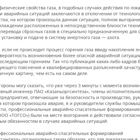
изические свойства газа, в подобных случаях действия по лок
и аварийных ситуаций заключаются в отключении от технолог
стка, на котором произошла данная ситуация, полном выгорани
охлаждении расположенных в непосредственном близости техн
, перевода сбросных газов в специально предназначенную для 
установку и подаче в систему инертного газа — азота.
, если не происходит процесс горения газа ввиду накопления э
 вероятность возникновения более опасной аварийной ситуаци
последующим горением. Так что публикация каких-либо кадров 
вующего пояснения и квалифицированных разъяснений зачаст
ичную картину, чем есть на самом деле.
тороны могу сказать, что уже через 3 минуты с момента возни
авный инженер ПАО «Казаньоргсинтеза», члены исполнительн
предприятия, отвечающие за безопасность и производство, ру
на котором произошла авария, я и руководители службы пром
сти, профессиональные аварийно-спасательные формирования
ООО «ТОГСО») были на месте возгорания и действовали согласн
ым обязанностям в случаях аварийных ситуаций.
офессиональных аварийно-спасательных формирований
синтеза» организована таким образом, что для локализации и