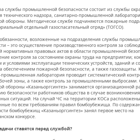
ра службы промышленной безопасности состоит из службы охра
я технического надзора, санитарно-промышленной лаборатори
ой обороны. Методически службе подчиняются пожарные подр
ориальный отдельный газоспасательный отряд» (ТОГСО).
обязанности, возложенные на подразделения службы промыш
сти – это осуществление производственного контроля за соблю
й нормативных правовых актов в области промышленной безоп
ение контроля за состоянием охраны труда на предприятии; ко
 и условиями эксплуатации технических устройств, зданий и с
а обеспечением пожарной безопасности, а также газозащиты. 
-промышленная лаборатория проводит систематический контр
абочей зоны, а также контроль за промышленными выбросами. 
ой обороны «Казаньоргсинтез» занимается организационной р
ию безопасности работников общества в случае возникновения
ных ситуаций. На случай ЧС на территории КОСа расположен
нные по всем требованиям правил бомбоубежища. По содержа
сти бомбоубежищ «Казаньоргсинтез» занял первое место на
анском конкурсе.
адачи ставятся перед службой?