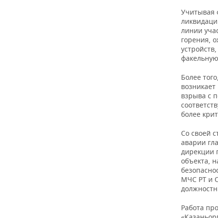
Учитывая ф
ликвидаци
линии уча
горения, 
устройств
факельную 
Более того
возникает
взрыва с 
соответст
более крит
Со своей с
аварии гл
дирекции 
объекта, 
безопасно
МЧС РТ и 
должностн
Работа пр
«Казаньорг