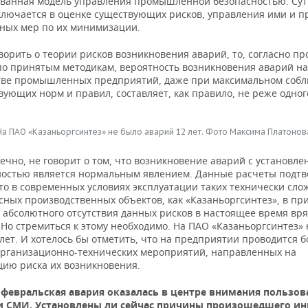
ванная модель управления промышленной безопасностью. Сут
ключается в оценке существующих рисков, управления ими и п
ных мер по их минимизации.
ворить о теории рисков возникновения аварий, то, согласно п
по принятым методикам, вероятность возникновения аварий на
ве промышленных предприятий, даже при максимальном соб
вующих норм и правил, составляет, как правило, не реже одног
На ПАО «Казаньоргсинтез» не было аварий 12 лет. Фото Максима Платонов
нечно, не говорит о том, что возникновение аварий с установле
остью является нормальным явлением. Данные расчеты подт
то в современных условиях эксплуатации таких технически сло
сных производственных объектов, как «Казаньоргсинтез», в пр
 абсолютного отсутствия данных рисков в настоящее время вря
Но стремиться к этому необходимо. На ПАО «Казаньоргсинтез» 
лет. И хотелось бы отметить, что на предприятии проводится 
организационно-технических мероприятий, направленных на
ию риска их возникновения.
февральская авария оказалась в центре внимания пользов
и СМИ. Установлены ли сейчас причины произошедшего ин