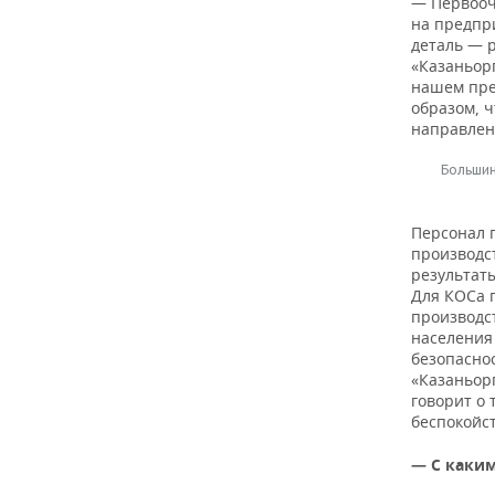
— Первооч
на предпр
деталь — 
«Казаньорг
нашем пре
образом, 
направлени
Большин
Персонал 
производст
результаты
Для КОСа 
производс
населения
безопасно
«Казаньор
говорит о
беспокойст
— С каким