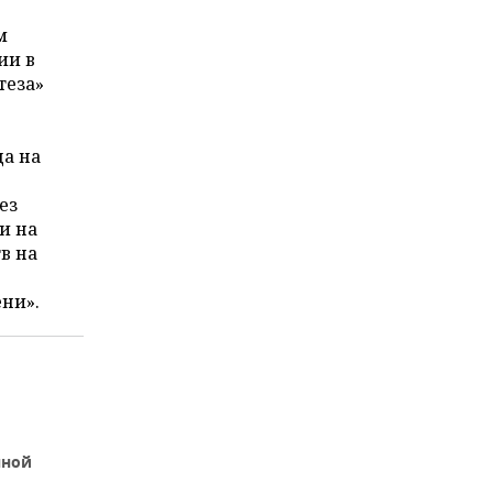
м
ии в
теза»
да на
ез
и на
в на
ни».
нной