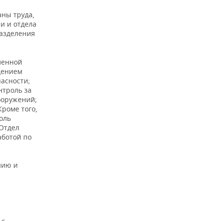
ны труда,
и и отдела
азделения
ленной
дением
асности;
нтроль за
ооружений;
Кроме того,
оль
Отдел
аботой по
ы
нию и