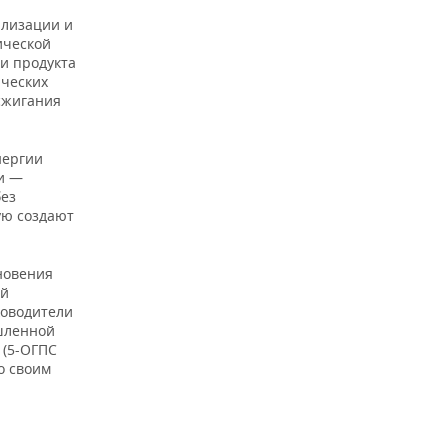
ализации и
ической
и продукта
ических
сжигания
нергии
и —
без
ую создают
кновения
ой
ководители
ышленной
 (5-ОГПС
о своим