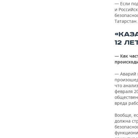
— Если под
и Российск
безопасно
Татарстан.
«КАЗ
12 ЛЕ
— Как час
происход
— Аварий н
произошедш
что анали
февраля 2
обществен
вреда раб
Вообще, е
должна ст
безопасно
функциони