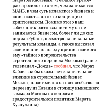
Маратом Кабаевым. «Реальное время»
НЕФТЕХИМИЯ
расспросило его о том, чем занимается
РОЗНИЧНАЯ ТОРГОВЛЯ
НОВОСТИ ТЕХНОЛОГИЙ
МЕРОПРИЯТИЯ
МАИБ, в чем суть исламского бизнеса и
НЕФТЬ
вписываются ли в его концепцию
ТРАНСПОРТ
IT
НОВОСТИ МЕРОПРИЯТИЙ
СПОРТ
криптовалюты. Помимо этого наш
ОПК
собеседник рассказал почему он не
УСЛУГИ
МЕДИА
ВЫЕЗДНАЯ РЕДАКЦИЯ
НОВОСТИ СПОРТА
ОБЩЕСТВО
занимается бизнесом, болеет ли до сих
ЭНЕРГЕТИКА
пор за «Рубин», несмотря на печальные
ТЕЛЕКОММУНИКАЦИИ
БИЗНЕС-БРАНЧИ
ФУТБОЛ
НОВОСТИ ОБЩЕСТВА
результаты команды, а также высказал
ФОТОГАЛЕРЕЯ
свое мнение по поводу приписываемого
ему «тайного покровительства
ONLINE-КОНФЕРЕНЦИИ
ХОККЕЙ
ВЛАСТЬ
СЮЖЕТЫ
строительного передела Москвы» (ранее
телеканал «Дождь»
сообщал
, что Марат
ОТКРЫТАЯ ЛЕКЦИЯ
БАСКЕТБОЛ
ИНФРАСТРУКТУРА
СПРАВОЧНИК
Кабаев якобы оказывает значительное
влияние на строительный бизнес
ВОЛЕЙБОЛ
ИСТОРИЯ
СПИСОК ПЕРСОН
ПОЛНАЯ ВЕРСИЯ
Москвы, плюс именно он поспособствовал
переезду из Казани в столицу нынешнего
КИБЕРСПОРТ
КУЛЬТУРА
СПИСОК КОМПАНИЙ
заммэра Москвы по вопросам
градостроительной политики Марата
ФИГУРНОЕ КАТАНИЕ
МЕДИЦИНА
Хуснуллина).