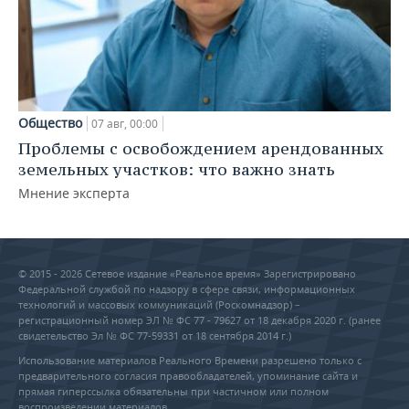
Общество
07 авг, 00:00
Проблемы с освобождением арендованных
земельных участков: что важно знать
Мнение эксперта
© 2015 - 2026 Сетевое издание «Реальное время» Зарегистрировано
Федеральной службой по надзору в сфере связи, информационных
технологий и массовых коммуникаций (Роскомнадзор) –
регистрационный номер ЭЛ № ФС 77 - 79627 от 18 декабря 2020 г. (ранее
свидетельство Эл № ФС 77-59331 от 18 сентября 2014 г.)
Использование материалов Реального Времени разрешено только с
предварительного согласия правообладателей, упоминание сайта и
прямая гиперссылка обязательны при частичном или полном
воспроизведении материалов.