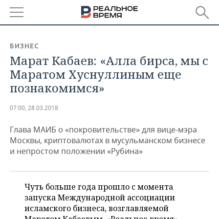
РЕГИОНЫ
БИЗНЕС
Марат Кабаев: «Алла бирса, мы с
БАШКОРТОСТАН
НОВОСТИ
Маратом Хуснуллиным еще
ТАТАРСТАН
АНАЛИТИКА
познакомимся»
УДМУРТИЯ
НОВОСТИ АНАЛИТИКИ
ЭКОНОМИКА
07:00, 28.03.2018
ДЕКЛАРАЦИИ О ДОХОДАХ
НОВОСТИ ЭКОНОМИКИ
ПРОМЫШЛЕННОСТЬ
Глава МАИБ о «покровительстве» для вице-мэра
Москвы, криптовалютах в мусульманском бизнесе
КОРОЛИ ГОСЗАКАЗА ПФО
ФИНАНСЫ
НОВОСТИ
НЕДВИЖИМОСТЬ
и непростом положении «Рубина»
ПРОМЫШЛЕННОСТИ
ВУЗЫ ТАТАРСТАНА
БАНКИ
НОВОСТИ НЕДВИЖИМОСТИ
АВТО
АГРОПРОМ
Чуть больше года прошло с момента
КОМУ ПРИНАДЛЕЖАТ
БЮДЖЕТ
НОВОСТИ АВТО
БИЗНЕС
запуска Международной ассоциации
ТОРГОВЫЕ ЦЕНТРЫ
МАШИНОСТРОЕНИЕ
ТАТАРСТАНА
исламского бизнеса, возглавляемой
ИНВЕСТИЦИИ
НОВОСТИ БИЗНЕСА
ТЕХНОЛОГИИ