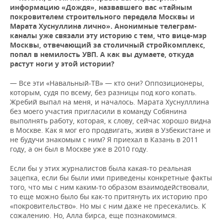
информацию «Дождя», назвавшего вас «тайным
покровителем строительного передела Москвы и
Марата Хуснуллина лично». Анонимные телеграм-
каналы уже связали эту историю с тем, что вице-мэр
Москвы, отвечающий за столичный стройкомплекс,
попал в немилость УВП. А как вы думаете, откуда
растут ноги у этой истории?
— Все эти «Навальный-ТВ» — кто они? Оппозиционеры,
которым, судя по всему, без разницы под кого копать.
Жребий выпал на меня, и началось. Марата Хуснулллина
без моего участия пригласили в команду Собянина
выполнять работу, которая, к слову, сейчас хорошо видна
в Москве. Как я мог его продвигать, живя в Узбекистане и
не будучи знакомым с ним? Я приехал в Казань в 2011
году, а он был в Москве уже в 2010 году.
Если бы у этих журналистов была какая-то реальная
зацепка, если бы были ими приведены конкретные факты
того, что мы с ним каким-то образом взаимодействовали,
то еще можно было бы как-то притянуть их историю про
«покровительство». Но мы с ним даже не пресекались. К
сожалению. Но, Алла бирса, еще познакомимся.