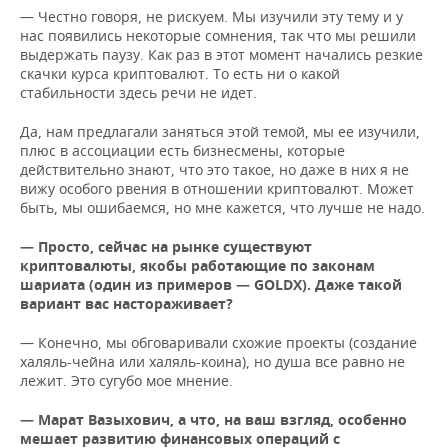
— Честно говоря, не рискуем. Мы изучили эту тему и у
нас появились некоторые сомнения, так что мы решили
выдержать паузу. Как раз в этот момент начались резкие
скачки курса криптовалют. То есть ни о какой
стабильности здесь речи не идет.
Да, нам предлагали заняться этой темой, мы ее изучили,
плюс в ассоциации есть бизнесмены, которые
действительно знают, что это такое, но даже в них я не
вижу особого рвения в отношении криптовалют. Может
быть, мы ошибаемся, но мне кажется, что лучше не надо.
— Просто, сейчас на рынке существуют
криптовалюты, якобы работающие по законам
шариата (один из примеров
—
GOLDX). Даже такой
вариант вас настораживает?
— Конечно, мы обговаривали схожие проекты (создание
халяль-чейна или халяль-коина), но душа все равно не
лежит. Это сугубо мое мнение.
— Марат Вазыхович, а что, на ваш взгляд, особенно
мешает развитию финансовых операций с