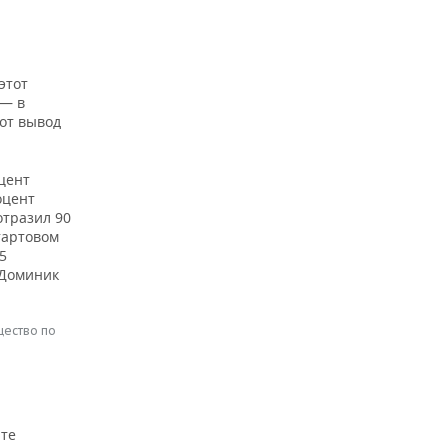
этот
 — в
от вывод
оцент
оцент
отразил 90
тартовом
5
 Доминик
щество по
рте