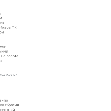
в
ым
ев,
ейкера ФК
том
емен
омичи
 на ворота
а
урдасова, и
и «по
гко сбросил
 верхний