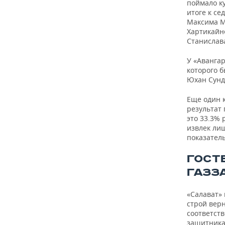
поймало ку
итоге к с
Максима Ма
Хартикайне
Станислава
У «Аванга
которого б
Юхан Сунд
Еще один к
результат
это 33.3% 
извлек лиш
показатель
ГОСТ
ГАЗЗ
«Салават» 
строй вер
соответств
защитника