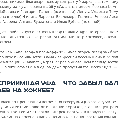
раж, видимо, благодаря новому контракту Умарка, а затем при
едьмому матчу авторами шайб у «Салавата» имеем Йоонаса Кем
йорова и Григория Панина (все по три), Линуса Умарка и Тему
на (по две), Филипа Ларсена, Владимира Ткачева, Энвера Лиси
 Гареева, Антона Бурдасова и Илью Зубова (по одной).
рда» наибольшую опасность представлял Андре Петерссон, на с
ыло пять точных выстрелов. За ним шли Петр Хохряков, Ансель
стрем.
озырь. «Авангард» в плей-офф-2018 имел второй вслед за «Йок
 по игре в большинстве. Омичи забросили восемь шайб в 24 по
реализации. «Салават», играя 27 раз в численном преимуществ
ь в пяти случаях, а в одном даже пропустил гол. Всего 18,5% 
.
ЕПРИИМНАЯ УФА — ЧТО ЗАБЫЛ ВА
АЕВ НА ХОККЕЕ?
подошел к решающей встрече во всеоружии (по составу уж точн
нулись Дмитрий Саюстов и Евгений Коротков, ставшие центрам
енно, третьей и четвертой пятерок. Вернули в первую пятерку 
 Филиппа Ларсена в пару к Логинову, а Панин составил компа