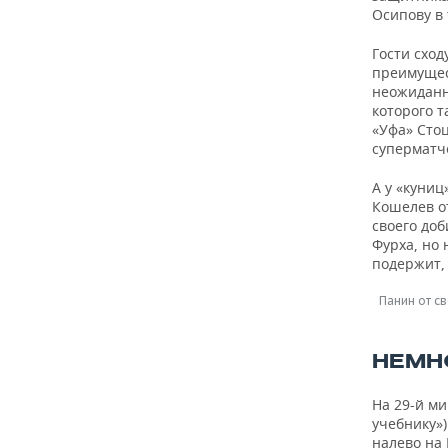
Осипову в 
Гости сход
преимущест
неожиданн
которого 
«Уфа» Стоц
суперматч
А у «куниц
Кошелев о
своего доб
Фурха, но 
подержит, 
Панин от с
НЕМН
На 29-й ми
учебнику»)
налево на