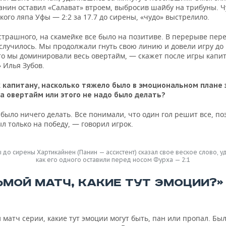
Панин оставил «Салават» втроем, выбросив шайбу на трибуны. 
кого ляпа Уфы — 2:2 за 17.7 до сирены, «чудо» выстрелило.
страшного, на скамейке все было на позитиве. В перерыве пер
 случилось. Мы продолжали гнуть свою линию и довели игру до
то мы доминировали весь овертайм, — скажет после игры капи
 Илья Зубов.
к капитану, насколько тяжело было в эмоциональном плане
а овертайм или этого не надо было делать?
было ничего делать. Все понимали, что один гол решит все, по
л только на победу, — говорил игрок.
ы до сирены Хартикайнен (Панин — ассистент) сказал свое веское слово, у
как его одного оставили перед носом Фурха — 2:1
ЬМОЙ МАТЧ, КАКИЕ ТУТ ЭМОЦИИ?»
матч серии, какие тут эмоции могут быть, пан или пропал. Был