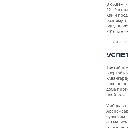
ВОДНЫЕ ВИДЫ СПОРТА
ОБРАЗОВАНИЕ
В общем, «
22:19 в по
ХОККЕЙ С МЯЧОМ
ПРОИСШЕСТВИЯ
Как и пред
разному: 
одну шайб
2016-м в с
У «Салав
УСПЕ
Третий пок
овертаймо
«Авангарду
сплошь по
дома прот
плей-офф.
У «Салават
Арене» за
буллитам. 
(10 матчей
года в чет