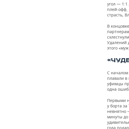
угол — 1:1
плей-офф,
страсть, В
В концовке
партнерам
схлестнул
Удалений д
этого «муж
«ЧУД
С началом 
плавали в 
уфимцы пр
одна ошиб
Первыми н
у борта за
невнятно 
минуты до 
удивительн
гола пода