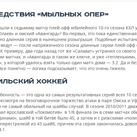
ЕДСТВИЯ «МЫЛЬНЫХ ОПЕР»
ошли к седьмому матчу плей-офф юбилейного 10-го сезона КХЛ
лаев» и омский «Авангард»? Во-первых, это пока единственная
но длинная серия в нынешнем розыгрыше. Подобные испытани
 ведут — после напряженного сезона длинные серии плей-офф
 К примеру, два года назад тот же «Салават» устранил со своего
ми матчах, и «Авангард» в таком же ключе, и уже «тепленьким»,
, у которой удалось взять только один матч дома — 3:2. Да и бе
се понятно — логика подсказывает, что это очень тяжело.
ИЛЬСКИЙ ХОККЕЙ
бенность — это одна из самых результативных серий всех 10 с
несмотря на безоговорочное торжество атаки в паре Омска и У
то не самый обильный на шайбы случай. В сезоне 2010/2011 дв
ал ярославский «Локомотив»: в 1/8 финала он в семи матчах о
инамо», шайб в той битве было 45, а затем и с рижскими «пол
 перестрелкой из 43 шайб, причем эта серия закончилась дово
:1.