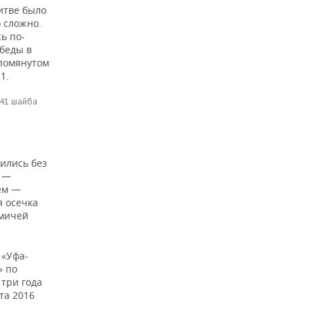
итве было
о сложно.
ь по-
беды в
упомянутом
1.
 41 шайба
ились без
у —
ем —
я осечка
омичей
 «Уфа-
» по
 три года
та 2016