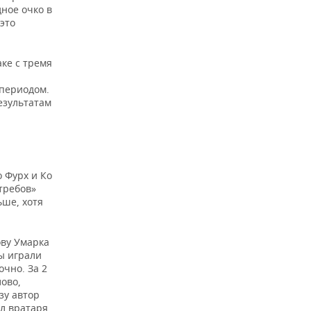
дное очко в
это
ке с тремя
 периодом.
езультатам
о Фурх и Ко
стребов»
ьше, хотя
ову Умарка
цы играли
чно. За 2
лово,
зу автор
л вратаря.