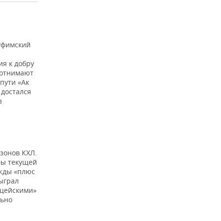
 уфимский
я к добру
 отнимают
 пути «Ак
 достался
з
езонов КХЛ.
фы текущей
ажды «плюс
быграл
ицейскими»
льно