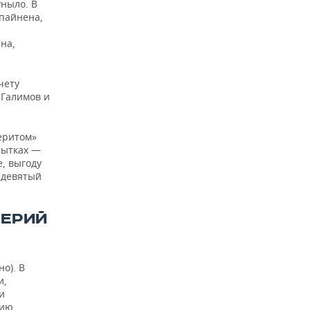
уныло. В
ппайнена,
на,
чету
 Галимов и
еритом»
пытках —
е, выгоду
— девятый
ЛЕРИЙ
о). В
и,
и
нию