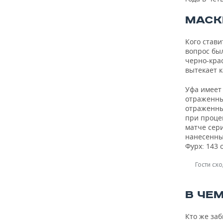
МАСК
Кого стави
вопрос бы
черно-кра
вытекает к
Уфа имеет 
отраженных
отраженных
при проце
матче сер
нанесенны
Фурх: 143 
Гости сх
В ЧЕМ
Кто же заб