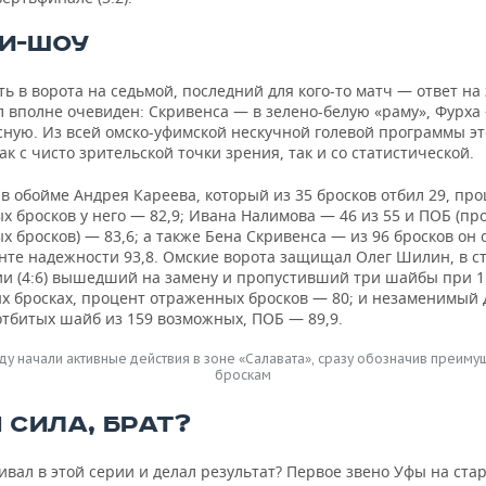
И-ШОУ
ть в ворота на седьмой, последний для кого-то матч — ответ на 
л вполне очевиден: Скривенса — в зелено-белую «раму», Фурха
сную. Из всей омско-уфимской нескучной голевой программы эт
ак с чисто зрительской точки зрения, так и со статистической.
в обойме Андрея Кареева, который из 35 бросков отбил 29, пр
 бросков у него — 82,9; Ивана Налимова — 46 из 55 и ПОБ (пр
 бросков) — 83,6; а также Бена Скривенса — из 96 бросков он 
нте надежности 93,8. Омские ворота защищал Олег Шилин, в с
ии (4:6) вышедший на замену и пропустивший три шайбы при 1
х бросках, процент отраженных бросков — 80; и незаменимый
отбитых шайб из 159 возможных, ПОБ — 89,9.
оду начали активные действия в зоне «Салавата», сразу обозначив преиму
броскам
 СИЛА, БРАТ?
ивал в этой серии и делал результат? Первое звено Уфы на ста