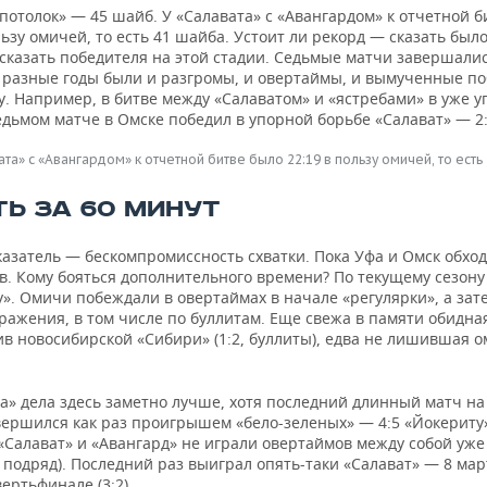
потолок» — 45 шайб. У «Салавата» с «Авангардом» к отчетной б
льзу омичей, то есть 41 шайба. Устоит ли рекорд — сказать был
сказать победителя на этой стадии. Седьмые матчи завершалис
в разные годы были и разгромы, и овертаймы, и вымученные по
у. Например, в битве между «Салаватом» и «ястребами» в уже 
едьмом матче в Омске победил в упорной борьбе «Салават» — 2:
ата» с «Авангардом» к отчетной битве было 22:19 в пользу омичей, то есть
ТЬ ЗА 60 МИНУТ
азатель — бескомпромиссность схватки. Пока Уфа и Омск обход
в. Кому бояться дополнительного времени? По текущему сезон
». Омичи побеждали в овертаймах в начале «регулярки», а зат
ражения, в том числе по буллитам. Еще свежа в памяти обидна
ив новосибирской «Сибири» (1:2, буллиты), едва не лишившая 
а» дела здесь заметно лучше, хотя последний длинный матч на
вершился как раз проигрышем «бело-зеленых» — 4:5 «Йокериту
«Салават» и «Авангард» не играли овертаймов между собой уже
 подряд). Последний раз выиграл опять-таки «Салават» — 8 мар
вертьфинале (3:2).