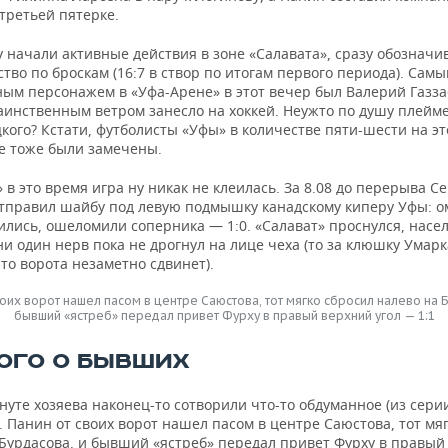
третьей пятерке.
у начали активные действия в зоне «Салавата», сразу обозначи
во по броскам (16:7 в створ по итогам первого периода). Сам
ым персонажем в «Уфа-Арене» в этот вечер был Валерий Газза
таинственным ветром занесло на хоккей. Неужто по душу плейм
кого? Кстати, футболисты «Уфы» в количестве пяти-шести на э
е тоже были замечены.
» в это время игра ну никак не клеилась. За 8.08 до перерыва С
тправил шайбу под левую подмышку канадскому киперу Уфы: 
ились, ошеломили соперника — 1:0. «Салават» проснулся, насел
ни один нерв пока не дрогнул на лице чеха (то за клюшку Умарк
то ворота незаметно сдвинет).
воих ворот нашел пасом в центре Саюстова, тот мягко сбросил налево на Б
бывший «ястреб» передал привет Фурху в правый верхний угол — 1:1
ОГО О БЫВШИХ
нуте хозяева наконец-то сотворили что-то обдуманное (из сери
. Панин от своих ворот нашел пасом в центре Саюстова, тот мя
 Бурдасова, и бывший «ястреб» передал привет Фурху в правый