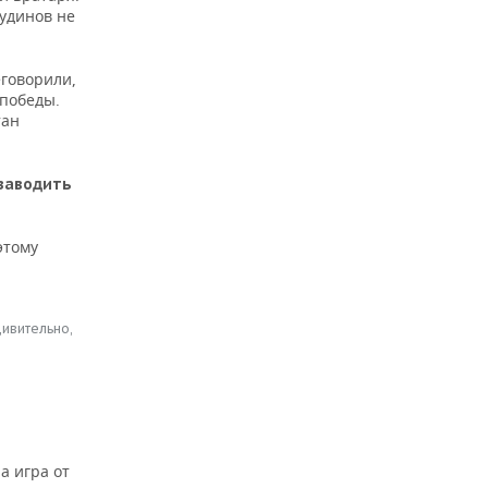
Чудинов не
еговорили,
 победы.
тан
 заводить
этому
дивительно,
а игра от