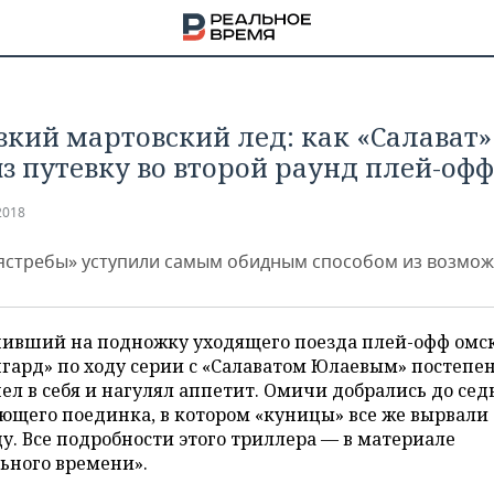
зкий мартовский лед: как «Салават»
з путевку во второй раунд плей-офф
2018
ястребы» уступили самым обидным способом из возмо
чивший на подножку уходящего поезда плей-офф омс
гард» по ходу серии с «Салаватом Юлаевым» постепе
л в себя и нагулял аппетит. Омичи добрались до сед
ющего поединка, в котором «куницы» все же вырвали
НА
у. Все подробности этого триллера — в материале
ьного времени».