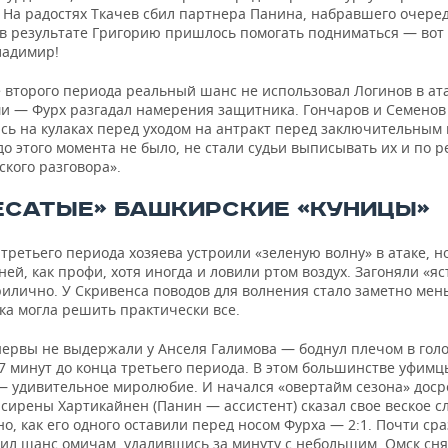
. На радостях Ткачев сбил партнера Панина, набравшего очере
 в результате Григорию пришлось помогать подниматься — вот 
ладимир!
 второго периода реальный шанс не использовал Логинов в ата
и — Фурх разгадал намерения защитника. Гончаров и Семенов
ись на кулаках перед уходом на антракт перед заключительным
о этого момента не было, не стали судьи выписывать их и по р
ского разговора».
ЕСАТЫЕ» БАШКИРСКИЕ «КУНИЦЫ»
третьего периода хозяева устроили «зеленую волну» в атаке, н
ней, как профи, хотя иногда и ловили ртом воздух. Загоняли «я
илично. У Скривенса поводов для волнения стало заметно мен
ка могла решить практически все.
ервы не выдержали у Анселя Галимова — боднул плечом в гол
 7 минут до конца третьего периода. В этом большинстве уфим
— удивительное миролюбие. И начался «овертайм сезона» досро
сирены Хартикайнен (Панин — ассистент) сказал свое веское с
о, как его одного оставили перед носом Фурха — 2:1. Почти сра
рил шанс омичам, удалившись за минуту с небольшим. Омск сня