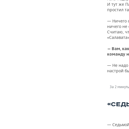
И тут же 
простил та
— Ничего 
ничего не
Считаю, ч
«Салавата»
— Вам, ка
команду н
— Не надо 
настрой бы
За 2 минут
«СЕД
— Седьмой 