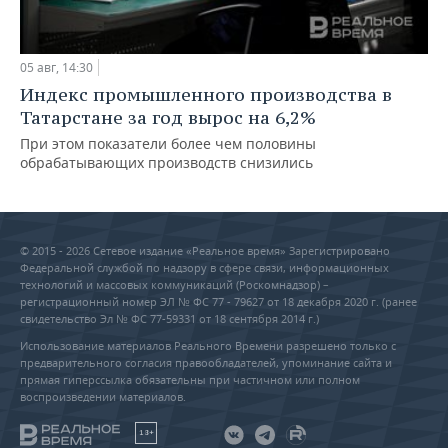
05 авг, 14:30
Индекс промышленного производства в
Татарстане за год вырос на 6,2%
При этом показатели более чем половины
обрабатывающих производств снизились
© 2015 - 2026 Сетевое издание «Реальное время» Зарегистрировано
Федеральной службой по надзору в сфере связи, информационных
технологий и массовых коммуникаций (Роскомнадзор) –
регистрационный номер ЭЛ № ФС 77 - 79627 от 18 декабря 2020 г. (ранее
свидетельство Эл № ФС 77-59331 от 18 сентября 2014 г.)
Использование материалов Реального Времени разрешено только с
предварительного согласия правообладателей, упоминание сайта и
прямая гиперссылка обязательны при частичном или полном
воспроизведении материалов.
18+