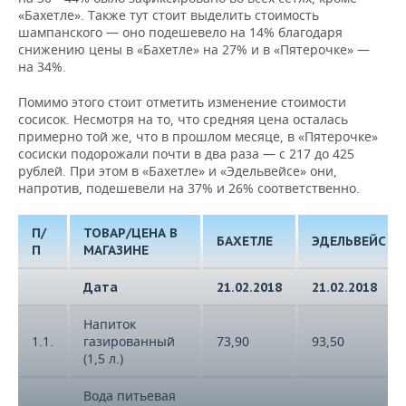
«Бахетле». Также тут стоит выделить стоимость
шампанского — оно подешевело на 14% благодаря
снижению цены в «Бахетле» на 27% и в «Пятерочке» —
на 34%.
Помимо этого стоит отметить изменение стоимости
сосисок. Несмотря на то, что средняя цена осталась
примерно той же, что в прошлом месяце, в «Пятерочке»
сосиски подорожали почти в два раза — с 217 до 425
рублей. При этом в «Бахетле» и «Эдельвейсе» они,
напротив, подешевели на 37% и 26% соответственно.
П/
ТОВАР/ЦЕНА В
БАХЕТЛЕ
ЭДЕЛЬВЕЙС
П
МАГАЗИНЕ
Дата
21.02.2018
21.02.2018
Напиток
1.1.
газированный
73,90
93,50
(1,5 л.)
Вода питьевая