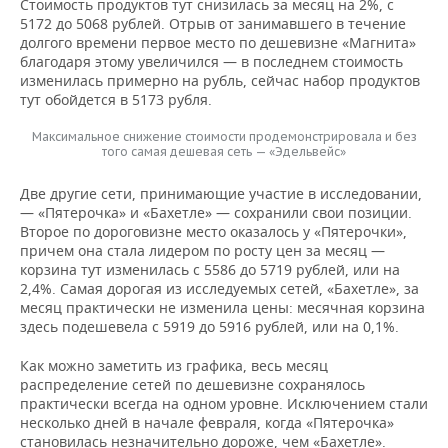
ВОДНЫЕ ВИДЫ СПОРТА
ОБРАЗОВАНИЕ
Стоимость продуктов тут снизилась за месяц на 2%, с
5172 до 5068 рублей. Отрыв от занимавшего в течение
долгого времени первое место по дешевизне «Магнита»
ХОККЕЙ С МЯЧОМ
ПРОИСШЕСТВИЯ
благодаря этому увеличился — в последнем стоимость
изменилась примерно на рубль, сейчас набор продуктов
тут обойдется в 5173 рубля.
Максимальное снижение стоимости продемонстрировала и без
того самая дешевая сеть — «Эдельвейс»
Две другие сети, принимающие участие в исследовании,
— «Пятерочка» и «Бахетле» — сохранили свои позиции.
Второе по дороговизне место оказалось у «Пятерочки»,
причем она стала лидером по росту цен за месяц —
корзина тут изменилась с 5586 до 5719 рублей, или на
2,4%. Самая дорогая из исследуемых сетей, «Бахетле», за
месяц практически не изменила цены: месячная корзина
здесь подешевела с 5919 до 5916 рублей, или на 0,1%.
Как можно заметить из графика, весь месяц
распределение сетей по дешевизне сохранялось
практически всегда на одном уровне. Исключением стали
несколько дней в начале февраля, когда «Пятерочка»
становилась незначительно дороже, чем «Бахетле».