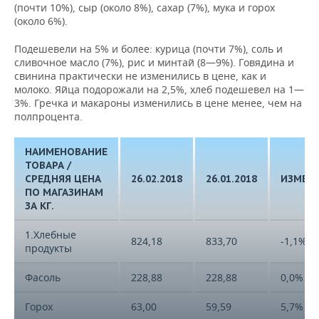
(почти 10%), сыр (около 8%), сахар (7%), мука и горох
(около 6%).
Подешевели на 5% и более: курица (почти 7%), соль и
сливочное масло (7%), рис и минтай (8—9%). Говядина и
свинина практически не изменились в цене, как и
молоко. Яйца подорожали на 2,5%, хлеб подешевел на 1—
3%. Гречка и макароны изменились в цене менее, чем на
полпроцента.
НАИМЕНОВАНИЕ
ТОВАРА /
СРЕДНЯЯ ЦЕНА
26.02.2018
26.01.2018
ИЗМЕН
ПО МАГАЗИНАМ
ЗА КГ.
1.Хлебные
824,18
833,70
-1,1%
продукты
Фасоль
228,88
228,88
0,0%
Горох
63,00
59,59
5,7%