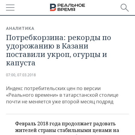
РЕГИОНЫ
АНАЛИТИКА
Потребкорзина: рекорды по
БАШКОРТОСТАН
НОВОСТИ
удорожанию в Казани
ТАТАРСТАН
АНАЛИТИКА
поставили укроп, огурцы и
капуста
УДМУРТИЯ
НОВОСТИ АНАЛИТИКИ
ЭКОНОМИКА
07:00, 07.03.2018
ДЕКЛАРАЦИИ О ДОХОДАХ
НОВОСТИ ЭКОНОМИКИ
ПРОМЫШЛЕННОСТЬ
Индекс потребительских цен по версии
КОРОЛИ ГОСЗАКАЗА ПФО
ФИНАНСЫ
НОВОСТИ
НЕДВИЖИМОСТЬ
«Реального времени» в татарстанской столице
ПРОМЫШЛЕННОСТИ
почти не меняется уже второй месяц подряд
ВУЗЫ ТАТАРСТАНА
БАНКИ
НОВОСТИ НЕДВИЖИМОСТИ
АВТО
АГРОПРОМ
КОМУ ПРИНАДЛЕЖАТ
БЮДЖЕТ
НОВОСТИ АВТО
БИЗНЕС
ТОРГОВЫЕ ЦЕНТРЫ
МАШИНОСТРОЕНИЕ
Февраль 2018 года продолжает радовать
ТАТАРСТАНА
жителей страны стабильными ценами на
ИНВЕСТИЦИИ
НОВОСТИ БИЗНЕСА
ТЕХНОЛОГИИ