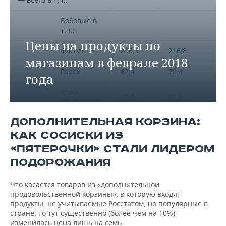
Бобовые в
т.ч.:
Цены на продукты по
Фасоль
296,3
216,8
магазинам в феврале 2018
Горох
62,4
72,4
года
Мука
49,0
41,8
пшеничная
ДОПОЛНИТЕЛЬНАЯ КОРЗИНА:
Рис
163,8
162,3
КАК СОСИСКИ ИЗ
Крупа
«ПЯТЕРОЧКИ» СТАЛИ ЛИДЕРОМ
174,8
108,6
гречневая
ПОДОРОЖАНИЯ
Хлеб
пшеничный
Что касается товаров из «дополнительной
78,0
61,0
«Батон
продовольственной корзины», в которую входят
нарезной»
продукты, не учитываемые Росстатом, но популярные в
стране, то тут существенно (более чем на 10%)
изменилась цена лишь на семь.