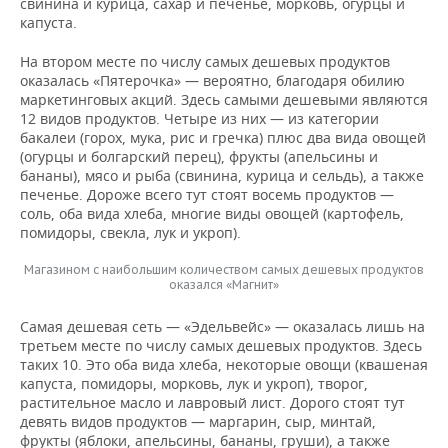
свинина и курица, сахар и печенье, морковь, огурцы и
капуста.
На втором месте по числу самых дешевых продуктов
оказалась «Пятерочка» — вероятно, благодаря обилию
маркетинговых акций. Здесь самыми дешевыми являются
12 видов продуктов. Четыре из них — из категории
бакалеи (горох, мука, рис и гречка) плюс два вида овощей
(огурцы и болгарский перец), фрукты (апельсины и
бананы), мясо и рыба (свинина, курица и сельдь), а также
печенье. Дороже всего тут стоят восемь продуктов —
соль, оба вида хлеба, многие виды овощей (картофель,
помидоры, свекла, лук и укроп).
Магазином с наибольшим количеством самых дешевых продуктов
оказался «Магнит»
Самая дешевая сеть — «Эдельвейс» — оказалась лишь на
третьем месте по числу самых дешевых продуктов. Здесь
таких 10. Это оба вида хлеба, некоторые овощи (квашеная
капуста, помидоры, морковь, лук и укроп), творог,
растительное масло и лавровый лист. Дорого стоят тут
девять видов продуктов — маргарин, сыр, минтай,
фрукты (яблоки, апельсины, бананы, груши), а также