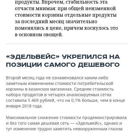
продукты. Впрочем, стабильность эта
НЕФТЕХИМИЯ
отчасти мнимая: при общей неизменной
РОЗНИЧНАЯ ТОРГОВЛЯ
НОВОСТИ ТЕХНОЛОГИЙ
МЕРОПРИЯТИЯ
стоимости корзины отдельные продукты
НЕФТЬ
за последний месяц значительно
ТРАНСПОРТ
IT
НОВОСТИ МЕРОПРИЯТИЙ
СПОРТ
поменялись в цене, причем коснулось это
ОПК
в основном овощей.
УСЛУГИ
МЕДИА
ВЫЕЗДНАЯ РЕДАКЦИЯ
НОВОСТИ СПОРТА
ОБЩЕСТВО
ЭНЕРГЕТИКА
ТЕЛЕКОММУНИКАЦИИ
БИЗНЕС-БРАНЧИ
ФУТБОЛ
НОВОСТИ ОБЩЕСТВА
ФОТОГАЛЕРЕЯ
«ЭДЕЛЬВЕЙС» УКРЕПИЛСЯ НА
ПОЗИЦИИ САМОГО ДЕШЕВОГО
ONLINE-КОНФЕРЕНЦИИ
ХОККЕЙ
ВЛАСТЬ
СЮЖЕТЫ
Второй месяц года не ознаменовался каким-либо
ОТКРЫТАЯ ЛЕКЦИЯ
БАСКЕТБОЛ
ИНФРАСТРУКТУРА
СПРАВОЧНИК
заметным изменением стоимости потребительской
корзины в казанских магазинах. Средняя стоимость
ВОЛЕЙБОЛ
ИСТОРИЯ
СПИСОК ПЕРСОН
ПОЛНАЯ ВЕРСИЯ
набора продуктов в четырех анализируемых сетях
составила 5 469 рублей, что на 0,1% больше, чем в конце
января 2018 года.
КИБЕРСПОРТ
КУЛЬТУРА
СПИСОК КОМПАНИЙ
Максимальное снижение стоимости продемонстрировала
ФИГУРНОЕ КАТАНИЕ
МЕДИЦИНА
и без того самая дешевая сеть — «Эдельвейс», однако и
тут изменение трудно заметить невооруженным глазом.