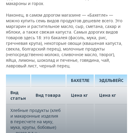
макароны и горох.
Наконец, в самом дорогом магазине — «Бахетле» —
можно купить семь видов продуктов дешевле всего. Это
маргарин и растительное масло, сыр, сметана, сахар и
яблоки, а также свежая капуста. Самых дорогих видов
товаров здесь 18: это бакалея (фасоль, мука, рис,
гречневая крупа), некоторые овощи (квашеная капуста,
свекла, болгарский перец), молочные продукты
(непосредственно молоко, сливочное масло, творог),
яйца, лимоны, шоколад и печенье, говядина, чай,
лавровый лист, черный перец.
БАХЕТЛЕ
ЭДЕЛЬВЕЙС
Вид
Вид товара
Цена кг
Цена кг
статьи
Хлебные продукты (хлеб
и макаронные изделия
в пересчете на муку,
мука, крупы, бобовые)
— всего в т.ч.: