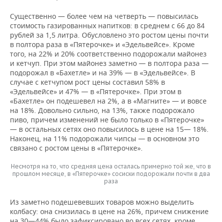
Существенно — более чем на четверть — повысилась
стоимость газированных напитков: в среднем с 66 до 84
рублей за 1,5 литра. Обусловлено это ростом цены почти
в полтора раза в «Пятерочке» и «Эдельвейсе». Кроме
того, на 22% и 20% соответственно подорожали майонез
и кетчуп. При этом майонез заметно — в полтора раза —
подорожал в «Бахетле» и на 39% — в «Эдельвейсе». В
случае с кетчупом рост цены составил 58% в
«Эдельвейсе» и 47% — в «Пятерочке». При этом в
«Бахетле» он подешевел на 2%, а в «Магните» — и вовсе
на 18%. Довольно сильно, на 13%, также подорожало
пиво, причем изменений не было только в «Пятерочке»
— в остальных сетях оно повысилось в цене на 15— 18%.
Наконец, на 11% подорожали чипсы — в основном это
связано с ростом цены в «Пятерочке».
Несмотря на то, что средняя цена осталась примерно той же, что в
прошлом месяце, в «Пятерочке» сосиски подорожали почти в два
раза
Из заметно подешевевших товаров можно выделить
колбасу: она снизилась в цене на 26%, причем снижение
на 30—44% было зафиксировано во всех сетях, кроме