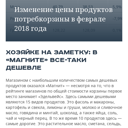
Мука
40,79
38,53
5,9%
Изменение цены продуктов
потребкорзины в феврале
Рис
140,75
152,81
-7,9%
2018 года
Гречка
128,22
128,09
0,1%
Батон
72,44
74,81
-3,2%
ХОЗЯЙКЕ НА ЗАМЕТКУ: В
Хлеб Сельский
44,88
45,42
-1,2%
«МАГНИТЕ» ВСЕ-ТАКИ
Макароны
105,22
105,56
-0,3%
ДЕШЕВЛЕ
Магазином с наибольшим количеством самых дешевых
продуктов оказался «Магнит» — несмотря на то, что в
рейтинге магазинов по общей стоимости корзины первое
место занимает «Эдельвейс». Здесь самыми дешевыми
являются 15 видов продуктов. Это фасоль и макароны,
картофель и свекла, лимоны и груши, молоко и сливочное
масло, говядина и минтай, шоколад, а также яйца, соль,
чай и черный перец. В то же время 10 продуктов здесь —
самые дорогие. Это растительное масло, сметана, сельдь,