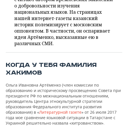
ВОДНЫЕ ВИДЫ СПОРТА
ОБРАЗОВАНИЕ
о добровольности изучения
национальных языков. На страницах
ХОККЕЙ С МЯЧОМ
ПРОИСШЕСТВИЯ
нашей интернет-газеты казанский
историк полемизирует с московским
оппонентом. В частности, он оспаривает
идеи Артёменко, высказанные ею в
различных СМИ.
КОГДА У ТЕБЯ ФАМИЛИЯ
ХАКИМОВ
Ольга Ивановна Артёменко (член комиссии по
образованию и историческому просвещению Совета при
президенте РФ по межнациональным отношениям,
руководитель Центра этнокультурной стратегии
образования Федерального института развития
образования) в «
Литературной газете
» от 26 июля 2017
года мое сравнение языковой ситуации в Татарстане с
Украиной решительно назвала «хитрованством».