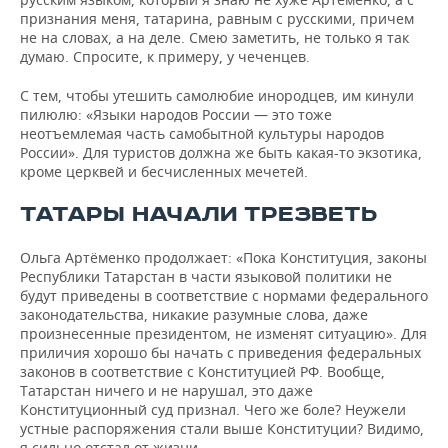
признания меня, татарина, равным с русскими, причем
не на словах, а на деле. Смею заметить, не только я так
думаю. Спросите, к примеру, у чеченцев.
С тем, чтобы утешить самолюбие инородцев, им кинули
пилюлю: «Языки народов России — это тоже
неотъемлемая часть самобытной культуры народов
России». Для туристов должна же быть какая-то экзотика,
кроме церквей и бесчисленных мечетей.
ТАТАРЫ НАЧАЛИ ТРЕЗВЕТЬ
Ольга Артёменко продолжает: «Пока Конституция, законы
Республики Татарстан в части языковой политики не
будут приведены в соответствие с нормами федерального
законодательства, никакие разумные слова, даже
произнесенные президентом, не изменят ситуацию». Для
приличия хорошо бы начать с приведения федеральных
законов в соответствие с Конституцией РФ. Вообще,
Татарстан ничего и не нарушал, это даже
Конституционный суд признал. Чего же боле? Неужели
устные распоряжения стали выше Конституции? Видимо,
я сильно отстал от жизни.