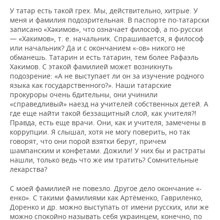
У татар есть такой грех. Мы, действительно, хитрые. У
меня и фамилия подозрительная. В паспорте по-татарски
записано «Хәкимов», что означает философ, а по-русски
— «Хакимов», т. е. начальник. Спрашивается, я философ
или начальник? Да и с окончанием «-ов» никого не
обманешь. Татарин и есть татарин, тем более Рафаэль
Хакимов. С этакой фамилией может возникнуть
подозрение: «А не выступает ли он за изучение родного
языка как государственного?». Наши татарские
прокуроры очень бдительны, они учинили
«справедливый» наезд на учителей собственных детей. А
где еще найти такой беззащитный слой, как учителя?!
Правда, есть еще врачи. Они, как и учителя, замечены в
коррупции. Я слышал, хотя не могу поверить, но так
говорят, что они порой взятки берут, причем
шампанским и конфетами. Дожили! У них бы и растраты
нашли, только ведь что же им тратить? Сомнительные
лекарства?
С моей фамилией не повезло. Другое дело окончание «-
енко». С такими фамилиями как Артёменко, Гавриленко,
Доренко и др. можно выступать от имени русских, или же
можно спокойно называть себя украинцем, конечно, по