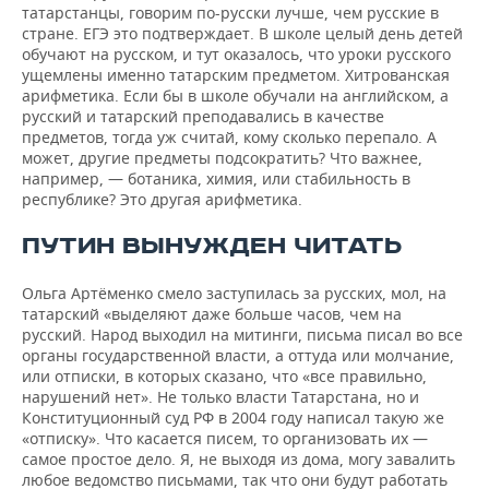
татарстанцы, говорим по-русски лучше, чем русские в
стране. ЕГЭ это подтверждает. В школе целый день детей
обучают на русском, и тут оказалось, что уроки русского
ущемлены именно татарским предметом. Хитрованская
арифметика. Если бы в школе обучали на английском, а
русский и татарский преподавались в качестве
предметов, тогда уж считай, кому сколько перепало. А
может, другие предметы подсократить? Что важнее,
например, — ботаника, химия, или стабильность в
республике? Это другая арифметика.
ПУТИН ВЫНУЖДЕН ЧИТАТЬ
Ольга Артёменко смело заступилась за русских, мол, на
татарский «выделяют даже больше часов, чем на
русский. Народ выходил на митинги, письма писал во все
органы государственной власти, а оттуда или молчание,
или отписки, в которых сказано, что «все правильно,
нарушений нет». Не только власти Татарстана, но и
Конституционный суд РФ в 2004 году написал такую же
«отписку». Что касается писем, то организовать их —
самое простое дело. Я, не выходя из дома, могу завалить
любое ведомство письмами, так что они будут работать