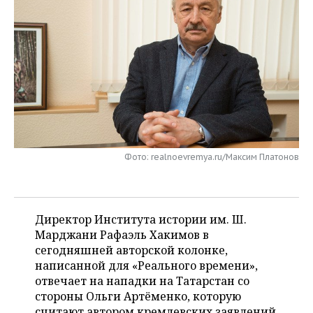
НЕФТЕХИМИЯ
РОЗНИЧНАЯ ТОРГОВЛЯ
НОВОСТИ ТЕХНОЛОГИЙ
МЕРОПРИЯТИЯ
НЕФТЬ
ТРАНСПОРТ
IT
НОВОСТИ МЕРОПРИЯТИЙ
СПОРТ
ОПК
УСЛУГИ
МЕДИА
ВЫЕЗДНАЯ РЕДАКЦИЯ
НОВОСТИ СПОРТА
ОБЩЕСТВО
ЭНЕРГЕТИКА
ТЕЛЕКОММУНИКАЦИИ
БИЗНЕС-БРАНЧИ
ФУТБОЛ
НОВОСТИ ОБЩЕСТВА
ФОТОГАЛЕРЕЯ
ONLINE-КОНФЕРЕНЦИИ
ХОККЕЙ
ВЛАСТЬ
СЮЖЕТЫ
Фото: realnoevremya.ru/Максим Платонов
ОТКРЫТАЯ ЛЕКЦИЯ
БАСКЕТБОЛ
ИНФРАСТРУКТУРА
СПРАВОЧНИК
ВОЛЕЙБОЛ
ИСТОРИЯ
СПИСОК ПЕРСОН
Директор Института истории им. Ш.
ПОЛНАЯ ВЕРСИЯ
Марджани Рафаэль Хакимов в
сегодняшней авторской колонке,
КИБЕРСПОРТ
КУЛЬТУРА
СПИСОК КОМПАНИЙ
написанной для «Реального времени»,
отвечает на нападки на Татарстан со
ФИГУРНОЕ КАТАНИЕ
МЕДИЦИНА
стороны Ольги Артёменко, которую
считают автором кремлевских заявлений