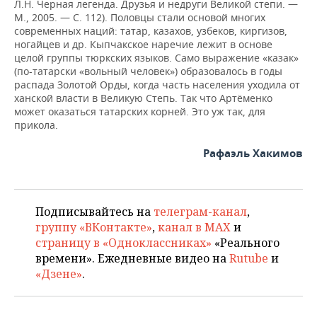
Л.Н. Черная легенда. Друзья и недруги Великой степи. —
М., 2005. — С. 112). Половцы стали основой многих
современных наций: татар, казахов, узбеков, киргизов,
ногайцев и др. Кыпчакское наречие лежит в основе
целой группы тюркских языков. Само выражение «казак»
(по-татарски «вольный человек») образовалось в годы
распада Золотой Орды, когда часть населения уходила от
ханской власти в Великую Степь. Так что Артёменко
может оказаться татарских корней. Это уж так, для
прикола.
Рафаэль Хакимов
Подписывайтесь на
телеграм-канал
,
группу «ВКонтакте»
,
канал в MAX
и
страницу в «Одноклассниках»
«Реального
времени». Ежедневные видео на
Rutube
и
«Дзене»
.