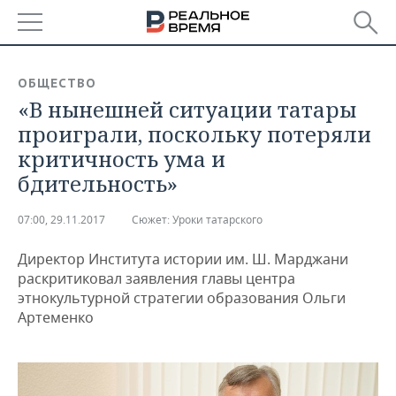
РЕГИОНЫ
ОБЩЕСТВО
«В нынешней ситуации татары
БАШКОРТОСТАН
НОВОСТИ
проиграли, поскольку потеряли
ТАТАРСТАН
АНАЛИТИКА
критичность ума и
бдительность»
УДМУРТИЯ
НОВОСТИ АНАЛИТИКИ
ЭКОНОМИКА
07:00, 29.11.2017
Сюжет:
Уроки татарского
ДЕКЛАРАЦИИ О ДОХОДАХ
НОВОСТИ ЭКОНОМИКИ
ПРОМЫШЛЕННОСТЬ
Директор Института истории им. Ш. Марджани
КОРОЛИ ГОСЗАКАЗА ПФО
ФИНАНСЫ
НОВОСТИ
НЕДВИЖИМОСТЬ
раскритиковал заявления главы центра
ПРОМЫШЛЕННОСТИ
этнокультурной стратегии образования Ольги
ВУЗЫ ТАТАРСТАНА
БАНКИ
НОВОСТИ НЕДВИЖИМОСТИ
АВТО
Артеменко
АГРОПРОМ
КОМУ ПРИНАДЛЕЖАТ
БЮДЖЕТ
НОВОСТИ АВТО
БИЗНЕС
ТОРГОВЫЕ ЦЕНТРЫ
МАШИНОСТРОЕНИЕ
ТАТАРСТАНА
ИНВЕСТИЦИИ
НОВОСТИ БИЗНЕСА
ТЕХНОЛОГИИ