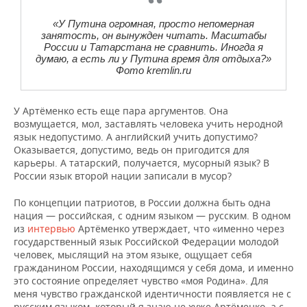
«У Путина огромная, просто непомерная
занятость, он вынужден читать. Масштабы
России и Татарстана не сравнить. Иногда я
думаю, а есть ли у Путина время для отдыха?»
Фото kremlin.ru
У Артёменко есть еще пара аргументов. Она
возмущается, мол, заставлять человека учить неродной
язык недопустимо. А английский учить допустимо?
Оказывается, допустимо, ведь он пригодится для
карьеры. А татарский, получается, мусорный язык? В
России язык второй нации записали в мусор?
По концепции патриотов, в России должна быть одна
нация — российская, с одним языком — русским. В одном
из
интервью
Артёменко утверждает, что «именно через
государственный язык Российской Федерации молодой
человек, мыслящий на этом языке, ощущает себя
гражданином России, находящимся у себя дома, и именно
это состояние определяет чувство «моя Родина». Для
меня чувство гражданской идентичности появляется не с
русским языком, который я знаю не хуже Артёменко, а с