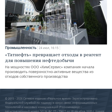
Промышленность
24 июл, 16:15
«Татнефть» превращает отходы в реагент
для повышения нефтедобычи
На мощностях ООО «ХимСервис» компания начала
производить поверхностно-активные вещества из
отходов собственного производства
© 2015 - 2026 Сетевое издание «Реальное время» Зарегистрировано
Федеральной службой по надзору в сфере связи, информационных
технологий и массовых коммуникаций (Роскомнадзор) –
регистрационный номер ЭЛ № ФС 77 - 79627 от 18 декабря 2020 г. (ранее