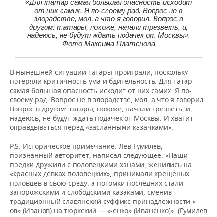
«Для татар самая большая опасность исходит
от них самих. Я по-своему рад. Вопрос не в
злорадстве, мол, а что я говорил. Вопрос в
другом: татары, похоже, начали трезветь, и,
надеюсь, не будут ждать подачек от Москвы».
Фото Максима Платонова
В нынешней ситуации татары проиграли, поскольку
потеряли критичность ума и бдительность. Для татар
самая большая опасность исходит от них самих. Я по-
своему рад. Вопрос не в злорадстве, мол, а что я говорил.
Вопрос в другом: татары, похоже, начали трезветь, и,
надеюсь, не будут ждать подачек от Москвы. И хватит
оправдываться перед «засланными казачками».
P.S. Историческое примечание. Лев Гумилев,
признанный авторитет, написал следующее: «Наши
предки дружили с половецкими ханами, женились на
«красных девках половецких», принимали крещеных
половцев в свою среду, а потомки последних стали
запорожскими и слободскими казаками, сменив
традиционный славянский суффикс принадлежности «-
ов» (Иванов) на тюркский — «-енко» (Иваненко)». (Гумилев