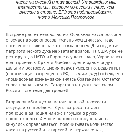
часов на русский и татарский. Утверждаю: мы,
татарстанцы, говорим по-русски лучше, чем
русские в стране. ЕГЭ это подтверждает».
Фото Максима Платонова
В стране растет недовольство. Основная масса россиян
отвечает в ходе опросов: «жизнь ухудшилась». Надо
население отвлечь на что-то «жареное». Для поднятия
патриотического духа не хватает врагов. На США уже не
реагируют, о НАТО и Европе слушают вяло, Украина как
враг приелась, Крым и Донбасс идет в одном ряду с
Дальним Востоком, Сирия радует умеренно, ведь ИГИЛ
(организация запрещена в РФ, —
прим. ред.
) побеждено,
«помидорная война» закончилась братанием. Остается
снова поднять жупел Татарстана и пугать развалом
России. Есть тема для троллей.
Вторая ошибка журналистов: не в той плоскости
обсуждается проблема. Суть вопроса: татары
полноценная нация или же игрушка в руках
политтехнологов? Наши активисты и журналисты
кинулись оправдываться, подсчитывать количество
часов на русский и татарский. Утверждаю: мы,