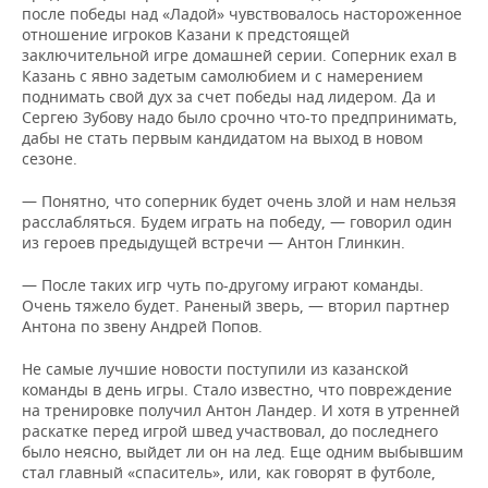
ВОДНЫЕ ВИДЫ СПОРТА
ОБРАЗОВАНИЕ
после победы над «Ладой» чувствовалось настороженное
отношение игроков Казани к предстоящей
ХОККЕЙ С МЯЧОМ
ПРОИСШЕСТВИЯ
заключительной игре домашней серии. Соперник ехал в
Казань с явно задетым самолюбием и с намерением
поднимать свой дух за счет победы над лидером. Да и
Сергею Зубову надо было срочно что-то предпринимать,
дабы не стать первым кандидатом на выход в новом
сезоне.
— Понятно, что соперник будет очень злой и нам нельзя
расслабляться. Будем играть на победу, — говорил один
из героев предыдущей встречи — Антон Глинкин.
— После таких игр чуть по-другому играют команды.
Очень тяжело будет. Раненый зверь, — вторил партнер
Антона по звену Андрей Попов.
Не самые лучшие новости поступили из казанской
команды в день игры. Стало известно, что повреждение
на тренировке получил Антон Ландер. И хотя в утренней
раскатке перед игрой швед участвовал, до последнего
было неясно, выйдет ли он на лед. Еще одним выбывшим
стал главный «спаситель», или, как говорят в футболе,