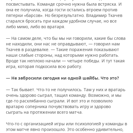
посвистывать. Команде срочно нужна была встряска. И
она ее получила, когда гости остались втроем против
пятерки «барсов». Но безрезультатно. Владимир Ткачев
старался бросать при каждом удобном случае, но все
либо мимо, либо во вратаря.
— На самом деле, что бы мы ни говорили, какие бы слова
не находили, они нас не оправдывают, — говорил нам
Ткачев в раздевалке. — Такие поражения показывают
наши слабые стороны, над которыми нужно работать.
Вроде так неплохо начали — четыре победы. И тут такая
игра, которая подкосила всю работу.
— Не забросили сегодня ни одной шайбы. Что это?
— Так бывает. Что-то не получилось. Там у них и вратарь
очень здорово сыграл, тащил команду. Возможно, и мы
где-то расхлябанно сыграли. И вот это и позволило
вратарю соперника почувствовать игру и здорово
сыграть на протяжении всего матча.
Что-то с организацией игры или психологией у команды в
этом матче явно произошло. Это особенно удивительно,