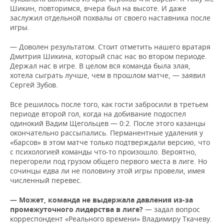
Шикин, повторимся, вчера был на высоте. И даже
заслужил отдельной похвалы от своего наставника после
игры.
— Доволен результатом. Стоит отметить нашего вратаря
Дмитрия Шикина, который спас нас во втором периоде.
Держал нас в игре. В целом вся команда была злая,
хотела сыграть лучше, чем в прошлом матче, — заявил
Сергей Зубов.
Все решилось после того, как гости забросили в третьем
периоде второй гол, когда на добивание подоспел
одинокий Вадим Щегольцев — 0:2. После этого казанцы
окончательно рассыпались. Перманентные удаления у
«барсов» в этом матче только подтверждали версию, что
с психологией команды что-то произошло. Вероятно,
перегорели под грузом общего первого места в лиге. Но
сочинцы едва ли не половину этой игры провели, имея
численный перевес.
— Может, команда не выдержала давления из-за
промежуточного лидерства в лиге?
— задал вопрос
корреспондент «Реального времени» Владимиру Ткачеву.