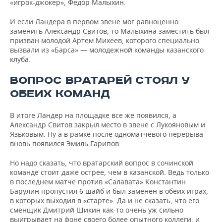
«игрок-джокер», Федор Малыхин.
И если Ландера в первом звене мог равноценно
заменить Александр Свитов, то Малыхина заместить был
призван молодой Артем Михеев, которого специально
вызвали из «Барса» — молодежной команды казанского
клуба.
ВОПРОС ВРАТАРЕЙ СТОЯЛ У
ОБЕИХ КОМАНД
В итоге Ландер на площадке все же появился, а
Александр Свитов закрыл место в звене с Лукояновым и
Язьковым. Ну а в рамке после одноматчевого перерыва
вновь появился Эмиль Гарипов.
Но надо сказать, что вратарский вопрос в сочинской
команде стоит даже острее, чем в казанской. Ведь только
в последнем матче против «Салавата» Константин
Барулин пропустил 6 шайб и был заменен в обеих играх,
в которых выходил в «старте». Да и не сказать, что его
сменщик Дмитрий Шикин как-то очень уж сильно
выигрывает на фоне своего более опытного коллеги, и