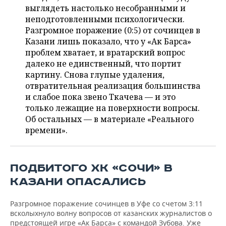
НЕФТЕХИМИЯ
выглядеть настолько несобранными и
РОЗНИЧНАЯ ТОРГОВЛЯ
НОВОСТИ ТЕХНОЛОГИЙ
неподготовленными психологически.
МЕРОПРИЯТИЯ
НЕФТЬ
Разгромное поражение (0:5) от сочинцев в
Казани лишь показало, что у «Ак Барса»
ТРАНСПОРТ
IT
НОВОСТИ МЕРОПРИЯТИЙ
СПОРТ
ОПК
проблем хватает, и вратарский вопрос
далеко не единственный, что портит
УСЛУГИ
МЕДИА
ВЫЕЗДНАЯ РЕДАКЦИЯ
НОВОСТИ СПОРТА
ОБЩЕСТВО
ЭНЕРГЕТИКА
картину. Снова глупые удаления,
отвратительная реализация большинства
ТЕЛЕКОММУНИКАЦИИ
БИЗНЕС-БРАНЧИ
ФУТБОЛ
НОВОСТИ ОБЩЕСТВА
ФОТОГАЛЕРЕЯ
и слабое пока звено Ткачева — и это
только лежащие на поверхности вопросы.
ONLINE-КОНФЕРЕНЦИИ
ХОККЕЙ
ВЛАСТЬ
СЮЖЕТЫ
Об остальных — в материале «Реального
времени».
ОТКРЫТАЯ ЛЕКЦИЯ
БАСКЕТБОЛ
ИНФРАСТРУКТУРА
СПРАВОЧНИК
ВОЛЕЙБОЛ
ИСТОРИЯ
СПИСОК ПЕРСОН
ПОЛНАЯ ВЕРСИЯ
ПОДБИТОГО ХК «СОЧИ» В
КАЗАНИ ОПАСАЛИСЬ
КИБЕРСПОРТ
КУЛЬТУРА
СПИСОК КОМПАНИЙ
Разгромное поражение сочинцев в Уфе со счетом 3:11
ФИГУРНОЕ КАТАНИЕ
МЕДИЦИНА
всколыхнуло волну вопросов от казанских журналистов о
предстоящей игре «Ак Барса» с командой Зубова. Уже