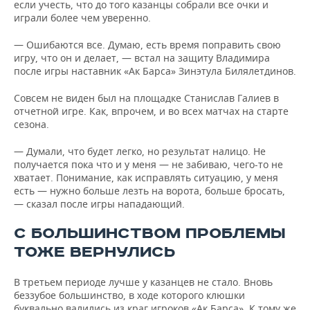
если учесть, что до того казанцы собрали все очки и
играли более чем уверенно.
— Ошибаются все. Думаю, есть время поправить свою
игру, что он и делает, — встал на защиту Владимира
после игры наставник «Ак Барса» Зинэтула Билялетдинов.
Совсем не виден был на площадке Станислав Галиев в
отчетной игре. Как, впрочем, и во всех матчах на старте
сезона.
— Думали, что будет легко, но результат налицо. Не
получается пока что и у меня — не забиваю, чего-то не
хватает. Понимание, как исправлять ситуацию, у меня
есть — нужно больше лезть на ворота, больше бросать,
— сказал после игры нападающий.
С БОЛЬШИНСТВОМ ПРОБЛЕМЫ
ТОЖЕ ВЕРНУЛИСЬ
В третьем периоде лучше у казанцев не стало. Вновь
беззубое большинство, в ходе которого клюшки
буквально валились из краг игроков «Ак Барса». К тому же