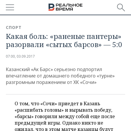
РЕГИОНЫ
СПОРТ
Какая боль: «раненые пантеры»
БАШКОРТОСТАН
НОВОСТИ
разорвали «сытых барсов» — 5:0
ТАТАРСТАН
АНАЛИТИКА
07:00, 03.09.2017
УДМУРТИЯ
НОВОСТИ АНАЛИТИКИ
ЭКОНОМИКА
Казанский «Ак Барс» серьезно подпортил
ДЕКЛАРАЦИИ О ДОХОДАХ
НОВОСТИ ЭКОНОМИКИ
ПРОМЫШЛЕННОСТЬ
впечатление от домашнего победного «турне»
разгромным поражением от ХК «Сочи»
КОРОЛИ ГОСЗАКАЗА ПФО
ФИНАНСЫ
НОВОСТИ
НЕДВИЖИМОСТЬ
ПРОМЫШЛЕННОСТИ
ВУЗЫ ТАТАРСТАНА
БАНКИ
НОВОСТИ НЕДВИЖИМОСТИ
АВТО
О том, что «Сочи» приедет в Казань
АГРОПРОМ
«расшибать головы» и вырывать победу,
КОМУ ПРИНАДЛЕЖАТ
БЮДЖЕТ
НОВОСТИ АВТО
БИЗНЕС
«барсы» говорили между собой еще после
ТОРГОВЫЕ ЦЕНТРЫ
МАШИНОСТРОЕНИЕ
предыдущей игры. Однако никто не
ТАТАРСТАНА
ИНВЕСТИЦИИ
НОВОСТИ БИЗНЕСА
ТЕХНОЛОГИИ
ожидал, что в этом матче казанцы будут