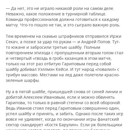
— Да нет, это не играло никакой роли на самом деле.
Неважно, какое положение в турнирной таблице.
Команда профессионалов должна готовиться к каждому
матчу. Что-то пошло не так, и это сыграло важную роль.
Тем временем на скамью штрафников отправился Иржи
Секач, а позже за удар по рукам — и Андрей Попов. Тут-
то южане и забросили третью шайбу. Полным
повторением эпизода с пропущенным вторым голом стал
и четвертый «гвоздь в гроб» казанцев в этом матче,
только на этот раз отбитую Гариповым перед собой
шайбу добивал Уэллмэн Кейси. И тут народ «повалил» с
трибун массово. Местами на лед даже полетели красно-
зеленые шарфы.
Ну а в пятой шайбе, пришедшей снова от синей линии и
добитой Алексеем Ивановым, если и можно обвинять
Гарипова, то только в равной степени со всей обороной.
Ведь Иванов стоял перед Гариповым совершенно один,
успел шайбу и принять, и забить. Однако после таких игр
вовсе не удивляет, когда по окончании игры фанатский
сектор скандирует «Костя Барулин». Если уж болельщики