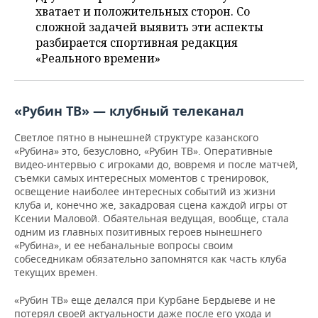
НЕФТЕХИМИЯ
хватает и положительных сторон. Со
РОЗНИЧНАЯ ТОРГОВЛЯ
НОВОСТИ ТЕХНОЛОГИЙ
сложной задачей выявить эти аспекты
МЕРОПРИЯТИЯ
НЕФТЬ
разбирается спортивная редакция
«Реального времени»
ТРАНСПОРТ
IT
НОВОСТИ МЕРОПРИЯТИЙ
СПОРТ
ОПК
УСЛУГИ
МЕДИА
ВЫЕЗДНАЯ РЕДАКЦИЯ
НОВОСТИ СПОРТА
ОБЩЕСТВО
ЭНЕРГЕТИКА
«Рубин ТВ» — клубный телеканал
ТЕЛЕКОММУНИКАЦИИ
БИЗНЕС-БРАНЧИ
ФУТБОЛ
НОВОСТИ ОБЩЕСТВА
ФОТОГАЛЕРЕЯ
Светлое пятно в нынешней структуре казанского
«Рубина» это, безусловно, «Рубин ТВ». Оперативные
ONLINE-КОНФЕРЕНЦИИ
ХОККЕЙ
ВЛАСТЬ
СЮЖЕТЫ
видео-интервью с игроками до, вовремя и после матчей,
съемки самых интересных моментов с тренировок,
ОТКРЫТАЯ ЛЕКЦИЯ
БАСКЕТБОЛ
ИНФРАСТРУКТУРА
СПРАВОЧНИК
освещение наиболее интересных событий из жизни
клуба и, конечно же, закадровая сцена каждой игры от
Ксении Маловой. Обаятельная ведущая, вообще, стала
ВОЛЕЙБОЛ
ИСТОРИЯ
СПИСОК ПЕРСОН
ПОЛНАЯ ВЕРСИЯ
одним из главных позитивных героев нынешнего
«Рубина», и ее небанальные вопросы своим
КИБЕРСПОРТ
КУЛЬТУРА
СПИСОК КОМПАНИЙ
собеседникам обязательно запомнятся как часть клуба
текущих времен.
ФИГУРНОЕ КАТАНИЕ
МЕДИЦИНА
«Рубин ТВ» еще делался при Курбане Бердыеве и не
потерял своей актуальности даже после его ухода и