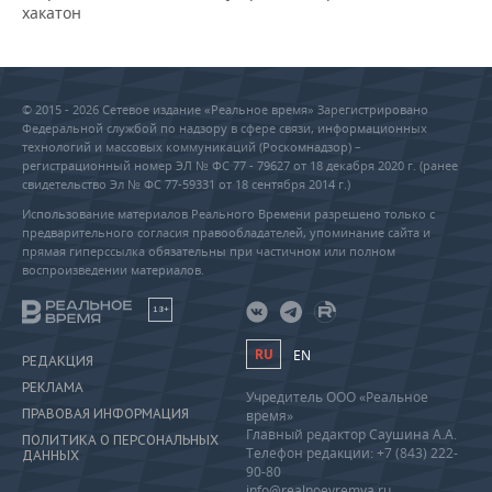
хакатон
© 2015 - 2026 Сетевое издание «Реальное время» Зарегистрировано
Федеральной службой по надзору в сфере связи, информационных
технологий и массовых коммуникаций (Роскомнадзор) –
регистрационный номер ЭЛ № ФС 77 - 79627 от 18 декабря 2020 г. (ранее
свидетельство Эл № ФС 77-59331 от 18 сентября 2014 г.)
Использование материалов Реального Времени разрешено только с
предварительного согласия правообладателей, упоминание сайта и
прямая гиперссылка обязательны при частичном или полном
воспроизведении материалов.
18+
RU
EN
РЕДАКЦИЯ
РЕКЛАМА
Учредитель ООО «Реальное
ПРАВОВАЯ ИНФОРМАЦИЯ
время»
Главный редактор Саушина А.А.
ПОЛИТИКА О ПЕРСОНАЛЬНЫХ
Телефон редакции: +7 (843) 222-
ДАННЫХ
90-80
info@realnoevremya.ru