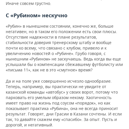
Иначе совсем грустно.
С «Рубином» нескучно
«Рубин» в нынешнем состоянии, конечно же, больше
негативен, но в таком его положении есть свои плюсы.
Отсутствие надежности в плане результатов,
стабильности доверия тренерскому штабу и вообще
почти ко всему, что связано с клубом, привело и к
увеличению новостей о «Рубине». Грубо говоря, с
нынешним «Рубином» не заскучаешь. Ведь когда вы еще
услышали бы о компенсации сбежавшему футболисту или
«письма 11», как не в это «смутное» время?
Да и на поле уже совершенно исчезло однообразие.
Теперь, например, вы практически не увидите от
казанской команды «автобус» у своих ворот, потому что
парковать его умелым образом некому. Хаотичность
имеет право на жизнь под соусом «порядок», но как
показывает практика «Рубина», она не всегда приносит
результат. Говорят, дни Грасии в Казани сочтены. И если
так, то давайте скажем ему «спасибо». За опыт. Пусть и
дорогой, и негативный.