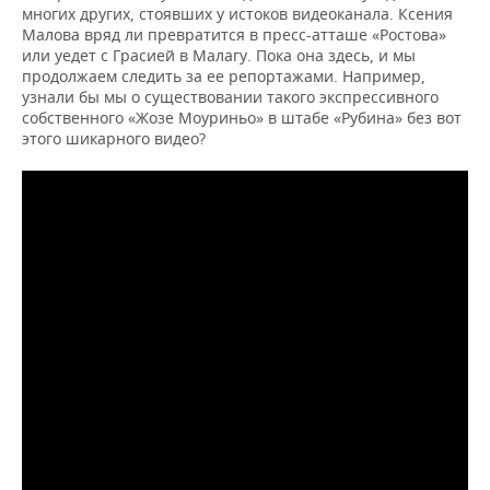
ВОДНЫЕ ВИДЫ СПОРТА
ОБРАЗОВАНИЕ
многих других, стоявших у истоков видеоканала. Ксения
Малова вряд ли превратится в пресс-атташе «Ростова»
ХОККЕЙ С МЯЧОМ
ПРОИСШЕСТВИЯ
или уедет с Грасией в Малагу. Пока она здесь, и мы
продолжаем следить за ее репортажами. Например,
узнали бы мы о существовании такого экспрессивного
собственного «Жозе Моуриньо» в штабе «Рубина» без вот
этого шикарного видео?