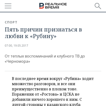
РЕГИОНЫ
СПОРТ
Пять причин признаться в
БАШКОРТОСТАН
НОВОСТИ
любви к «Рубину»
ТАТАРСТАН
АНАЛИТИКА
07:00, 19.05.2017
УДМУРТИЯ
НОВОСТИ АНАЛИТИКИ
ЭКОНОМИКА
От теплых воспоминаний и клубного ТВ до
ДЕКЛАРАЦИИ О ДОХОДАХ
НОВОСТИ ЭКОНОМИКИ
ПРОМЫШЛЕННОСТЬ
«Черномора»
КОРОЛИ ГОСЗАКАЗА ПФО
ФИНАНСЫ
НОВОСТИ
НЕДВИЖИМОСТЬ
ПРОМЫШЛЕННОСТИ
В последнее время вокруг «Рубина» ходит
ВУЗЫ ТАТАРСТАНА
БАНКИ
НОВОСТИ НЕДВИЖИМОСТИ
АВТО
множество разговоров, и все они
АГРОПРОМ
преимущественно в плохом тоне.
КОМУ ПРИНАДЛЕЖАТ
БЮДЖЕТ
НОВОСТИ АВТО
БИЗНЕС
Поражения от «Ростова» и ЦСКА не
ТОРГОВЫЕ ЦЕНТРЫ
МАШИНОСТРОЕНИЕ
добавили ничего хорошего к ним. С
ТАТАРСТАНА
ИНВЕСТИЦИИ
НОВОСТИ БИЗНЕСА
ТЕХНОЛОГИИ
другой стороны у казанского клуба