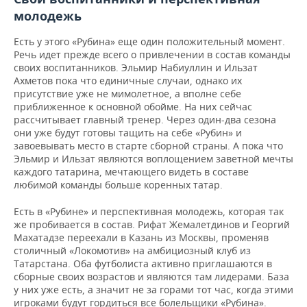
молодежь
Есть у этого «Рубина» еще один положительный момент.
Речь идет прежде всего о привлечении в состав команды
своих воспитанников. Эльмир Набиуллин и Ильзат
Ахметов пока что единичные случаи, однако их
присутствие уже не мимолетное, а вполне себе
приближенное к основной обойме. На них сейчас
рассчитывает главный тренер. Через один-два сезона
они уже будут готовы тащить на себе «Рубин» и
завоевывать место в старте сборной страны. А пока что
Эльмир и Ильзат являются воплощением заветной мечты
каждого татарина, мечтающего видеть в составе
любимой команды больше коренных татар.
Есть в «Рубине» и перспективная молодежь, которая так
же пробивается в состав. Рифат Жемалетдинов и Георгий
Махатадзе переехали в Казань из Москвы, променяв
столичный «Локомотив» на амбициозный клуб из
Татарстана. Оба футболиста активно приглашаются в
сборные своих возрастов и являются там лидерами. База
у них уже есть, а значит не за горами тот час, когда этими
игроками будут гордиться все болельщики «Рубина».