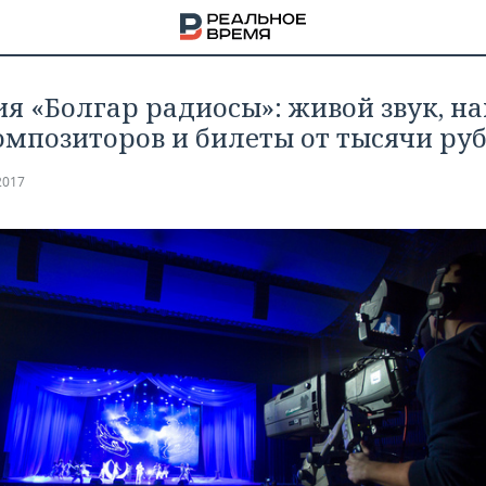
я «Болгар радиосы»: живой звук, н
омпозиторов и билеты от тысячи ру
2017
НА