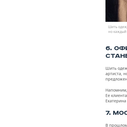
Шить одежд
но каждый 
6. О
СТАН
Шить одеж
артиста, н
предложен
Напомним,
Ее клиента
Екатерина
7. М
В прошлом