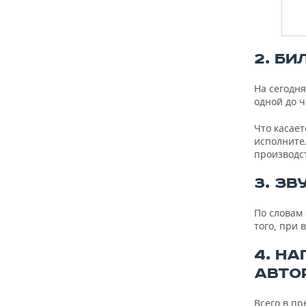
2. Б
На сегодн
одной до ч
Что касает
исполнител
производс
3. З
По словам
того, при 
4. НА
АВТО
Всего в п