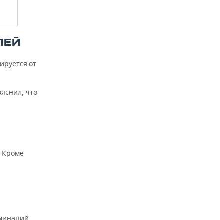
ЛЕЙ
ируется от
ояснил, что
а
. Кроме
оминаций