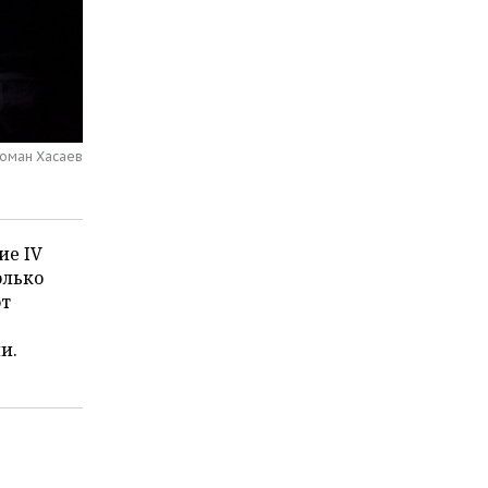
Роман Хасаев
ие IV
олько
от
и.