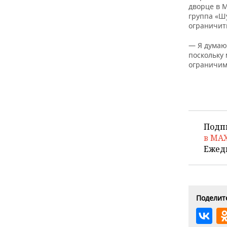
дворце в М
группа «Ш
ограничит
— Я думаю
поскольку
ограничим
Подп
в MA
Ежед
Поделите