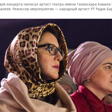
для концерта написал артист театра имени Галиаскара Камала
алеев. Режиссер мероприятия — народный артист РТ Радик Ба