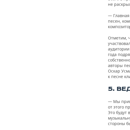
не раскрыл
— Главная 
песен, ком
композито
Отметим, 
участвова
аудитории
года подря
собственно
авторы пе
Оскар Усм
к песне кл
5. ВЕ
— Мы прив
от этого п
Это будут
музыкальн
стороны б