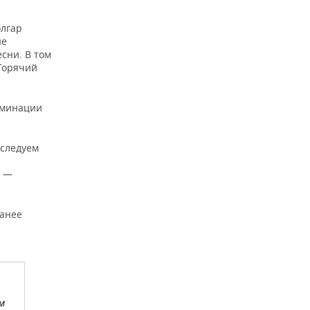
олгар
ые
сни. В том
«Горячий
номинации
 следуем
, —
ранее
м