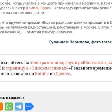
оскве. Тогда участие в концерте принимали и москвичи, в том 
урале» и актер
Камиль Ларин
. В этом году организаторы решил
ься казанским концертом.
, что вручение премии «Болгар радиосы» должно проходить в К
 мы не являемся радиостанцией, работающей в Москве. В этом 
ся Казанью, — отметил Ильфар Каримов.
Гуландам Зарипова, фото tatar
исывайтесь на
телеграм-канал
,
группу «ВКонтакте»
,
к
X
и
страницу в «Одноклассниках»
«Реального времени»
невные видео на
Rutube
и
«Дзене»
.
сь в соцсетях