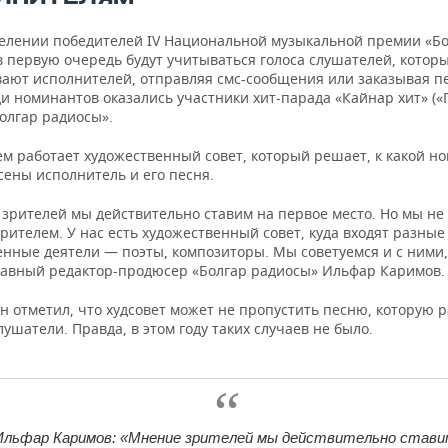
елении победителей IV Национальной музыкальной премии «Б
в первую очередь будут учитываться голоса слушателей, котор
ают исполнителей, отправляя смс-сообщения или заказывая пе
ди номинантов оказались участники хит-парада «Кайнар хит» (
Болгар радиосы».
ем работает художественный совет, который решает, к какой 
сены исполнитель и его песня.
зрителей мы действительно ставим на первое место. Но мы не
зрителем. У нас есть художественный совет, куда входят разные
енные деятели — поэты, композиторы. Мы советуемся и с ними
лавный редактор-продюсер «Болгар радиосы» Ильфар Каримов.
н отметил, что худсовет может не пропустить песню, которую 
ушатели. Правда, в этом году таких случаев не было.
Ильфар Каримов: «Мнение зрителей мы действительно стави