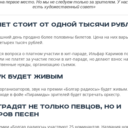
на первое место. Но мы не следуем только за зрителем. У нас
есть художественный совет»
ИЛЕТ СТОИТ ОТ ОДНОЙ ТЫСЯЧИ РУБ
яшний день продано более половины билетов. Цена на них варь
етырех тысяч рублей.
ся вопроса о платном участии в хит-параде, Ильфар Каримов п
и не платят за участие песни в хит-параде, но делают взнос н
твенные нужды, организацию съемок.
ВУК БУДЕТ ЖИВЫМ
 организаторов, звук на премии «Болгар радиосы» будет живым
входе в фойе «Пирамиды» зрителей будет встречать оркестр.
ГРАДЯТ НЕ ТОЛЬКО ПЕВЦОВ, НО И
РОВ ПЕСЕН
ремии «Болгар радиосы» участвуют 25 номинантов. Названия н