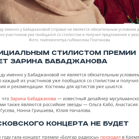
у именно у Бабаджановой (справа) не является обязательным условием д
из участников уже пообщался со стилистом и получил предложения и ре
realnoevremya.ru/Максима Платонова
ФИЦИАЛЬНЫМ СТИЛИСТОМ ПРЕМИИ
ЕТ ЗАРИНА БАБАДЖАНОВА
ду именно у Бабаджановой не является обязательным условием
о каждый из участников уже пообщался со стилистом и получил
ия и рекомендации. Костюмы для артистов уже шьются.
 что
Зарина Бабаджанова
— известный дизайнер мусульманско
ми также являются российкие звезды — Ольга Кабо, Анастасия 
 Гусева, Нонна Гришаева, Юлия Началова.
ОСКОВСКОГО КОНЦЕРТА НЕ БУДЕТ
 году гала-концерт премии «Болгар радиосы»
проходил
в Крем