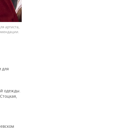
ля артиста,
комендации.
 для
й одежды.
Стоцкая,
левском