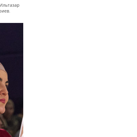
 Ильтазар
риев.