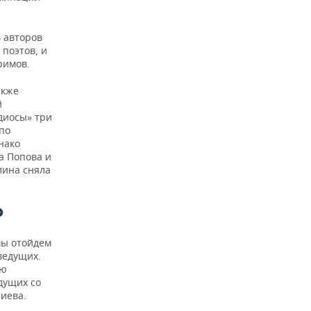
ь авторов
 поэтов, и
римов.
акже
й
диосы» три
по
нако
а Попова и
лина сняла
О
мы отойдем
ведущих.
ую
дущих со
иева.