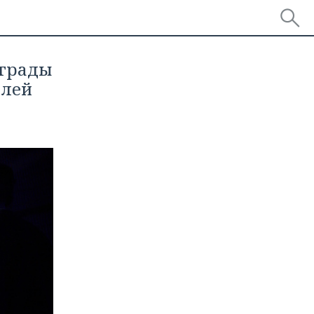
аграды
блей