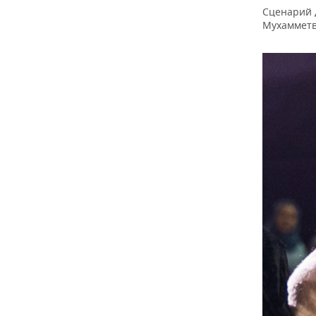
Сценарий 
Мухамметв