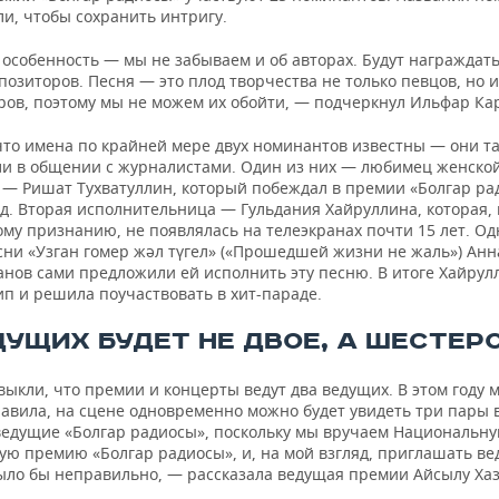
и, чтобы сохранить интригу.
особенность — мы не забываем и об авторах. Будут награждат
позиторов. Песня — это плод творчества не только певцов, но и
ров, поэтому мы не можем их обойти, — подчеркнул Ильфар Ка
что имена по крайней мере двух номинантов известны — они т
ли в общении с журналистами. Один из них — любимец женско
 — Ришат Тухватуллин, который побеждал в премии «Болгар ра
д. Вторая исполнительница — Гульдания Хайруллина, которая, 
му признанию, не появлялась на телеэкранах почти 15 лет. Од
сни «Узган гомер жәл түгел» («Прошедшей жизни не жаль») Анн
анов сами предложили ей исполнить эту песню. В итоге Хайрул
ип и решила поучаствовать в хит-параде.
ДУЩИХ БУДЕТ НЕ ДВОЕ, А ШЕСТЕР
ыкли, что премии и концерты ведут два ведущих. В этом году 
равила, на сцене одновременно можно будет увидеть три пары 
 ведущие «Болгар радиосы», поскольку мы вручаем Национальн
ую премию «Болгар радиосы», и, на мой взгляд, приглашать ве
ыло бы неправильно, — рассказала ведущая премии Айсылу Хаз