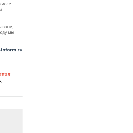
числе
и
азани,
году мы
-inform.ru
анал
.