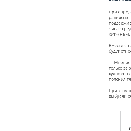
ВОДНЫЕ ВИДЫ СПОРТА
ОБРАЗОВАНИЕ
При опред
ХОККЕЙ С МЯЧОМ
ПРОИСШЕСТВИЯ
радиосы» 
поддержив
числе сре
хит») на «
Вместе с т
будут отне
— Мнение 
только за 
художеств
пояснил г
При этом о
выбрали сл