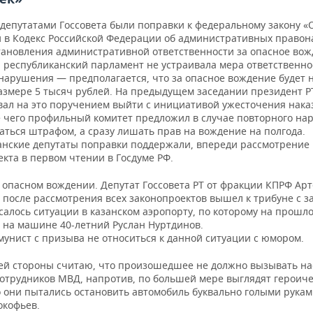
депутатами Госсовета были поправки к федеральному закону
«
 в Кодекс Российской Федерации об административных право
становления административной ответственности за опасное вож
 республиканский парламент не устраивала мера ответственно
нарушения — предполагается, что за опасное вождение будет 
азмере 5 тысяч рублей. На предыдущем заседании президент Р
вал на это поручением выйти с инициативой ужесточения нака
е чего профильный комитет предложил в случае повторного на
аться штрафом, а сразу лишать прав на вождение на полгода.
анские депутаты поправки поддержали, впереди рассмотрение
кта в первом чтении в Госдуме РФ.
б опасном вождении. Депутат Госсовета РТ от фракции КПРФ Ар
 после рассмотрения всех законопроектов вышел к трибуне с з
салось ситуации в казанском аэропорту, по которому на прошл
на машине 40-летний Руслан Нуртдинов
.
мунист с призыва не относиться к данной ситуации с юмором.
оей стороны считаю, что произошедшее не должно вызывать на
сотрудников МВД, напротив, по большей мере выглядят героиче
о они пытались остановить автомобиль буквально голыми рукам
окофьев.