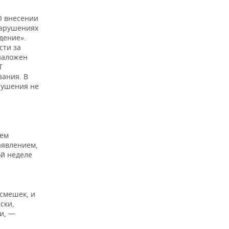
О внесении
нарушениях
дение».
сти за
наложен
Т
зания. В
рушения не
тем
аявлением,
ой неделе
смешек, и
ски,
и, —