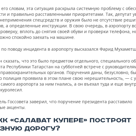
 его словам, эта ситуация раскрыла системную проблему с обе
сти и правильно расставленными приоритетами. Так, депутат у
неприменения спецсредств и оружия было не отсутствие реши
в, а определенные инструкции. В свою очередь, в аэропорту в
роверку, вплоть до снятия своей обуви и проверки телефона, н
можно спокойно заехать на машине.
о по поводу инцидента в аэропорту высказался Фарид Мухамет
 сказать, что это было предметом отдельного, специального о
та Республики Татарстан на субботней встрече с руководителя
 правоохранительных органов. Поручения даны, безусловно, бы
то полиция проявила в этом плане свою нерешительность, — с 
самого аэропорта за ним гнались, а он въехал туда и еще внут
куролесил.
ель Госсовета заверил, что поручение президента расставило
ые акценты.
ЖК «САЛАВАТ КУПЕРЕ» ПОСТРОЯТ
ЗНУЮ ДОРОГУ?