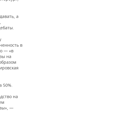
давать, а
,
дебаты.
у
ченность в
о — «в
зы на
 образом
Кировская
а 50%.
дство на
ем
азы», —