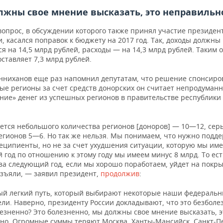
жны свое мнение высказать, это неправильн
вопрос, в обсуждении которого также принял участие президен
, касался поправок к бюджету на 2017 год. Так, доходы должны
я на 14,5 млрд рублей, расходы — на 14,3 млрд рублей. Таким 
ставляет 7,3 млрд рублей.
нниханов еще раз напомнил депутатам, что решение спонсиро
ые регионы за счет средств донорских он считает непродуман
ние» денег из успешных регионов в правительстве республики
ется небольшого количества регионов [доноров] — 10—12, серь
регионов 5—6. Но так же нельзя. Мы понимаем, что нужно подд
еципиенты, но не за счет ухудшения ситуации, которую мы име
год по отношению к этому году мы имеем минус 8 млрд. То ест
за следующий год, если мы хорошо поработаем, уйдет на покры
изъяли, — заявил президент,
продолжив
:
ый легкий путь, который выбирают некоторые наши федераль
ли. Наверно, президенту России докладывают, что это безболе
езненно? Это болезненно, мы должны свое мнение высказать, э
но. Огромные суммы теряют Москва, Ханты-Мансийск, Санкт-Пе