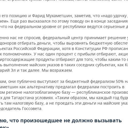
 его позицию и Фарид Мухаметшин, заметив, что «надо удочку 
ем». Еще раз высказался по этому поводу он в конце заседания
 что на федеральном уровне от республики ведутся серьезные 
нно нас не спросив, федеральный центр принимает решение 
-доноров отбирать деньги, чтобы выровнять бюджетную обеспе
ъектах Российской Федерации, хотя в Конституции РФ прописан
х полномочиях». У нас один процент с прибыли отбирают, акци
пиртосодержащие продукты отбирают для того, чтобы каким-то
 выполнение майских указов в таких соседних субъектах, как 
арий Эл и так далее. Мы возражаем.
овам, они публично выступают за бюджетный федерализм 50% н
аметшин как альтернативу предлагал федералам построить в
ом регионе налогооблагаемую базу — республиканское произво
 для Татарстана условиях. «Таким образом, мы каждый год буд
 там налоговую базу, а не проедать эти деньги на майские ук
дседатель Госсовета.
таю, что произошедшее не должно вызывать
ек»