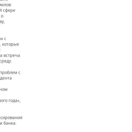
милов
й сфере
 о
ву,
х с
, которые
с
а встреча
среду.
 проблем с
идента
нном
ого года»,
нсирования
и банка: