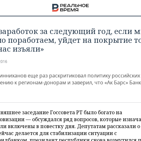
 заработок за следующий год, если 
о поработаем, уйдет на покрытие то
 нас изъяли»
2016
инниханов еще раз раскритиковал политику российских
ению к регионам-донорам и заверил, что «Ак Барс» Банк
няшнее заседание Госсовета РТ было богато на
овизации — обсуждался ряд вопросов, которые изнач
НА
ли включены в повестку дня. Депутатам рассказали о
ейчас делается для стабилизации ситуации с
ндбанком, президент республики снова возмутился 