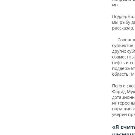
мы.
Поддержал
мы рыбу да
рассказав,
— Соверше
субъектов
других суб
совместны
нефть и с
поддержать
область, М
По его сл
Фарид Мух
дотационн
интересных
наращивать
уверен пре
«Я счи
насмеш