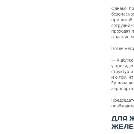
Однако, по
безопасно
причиной 
сотруднико
проходят п
в здание 
После нег
— Я должен
у президен
структур и
и о том, ч
Ершова до 
аэропорта 
Председат
необходим
ДЛЯ 
ЖЕЛЕ