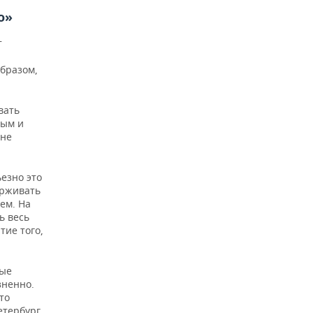
о»
т
образом,
вать
ным и
 не
езно это
ерживать
ем. На
ь весь
тие того,
ные
зненно.
то
тербург,