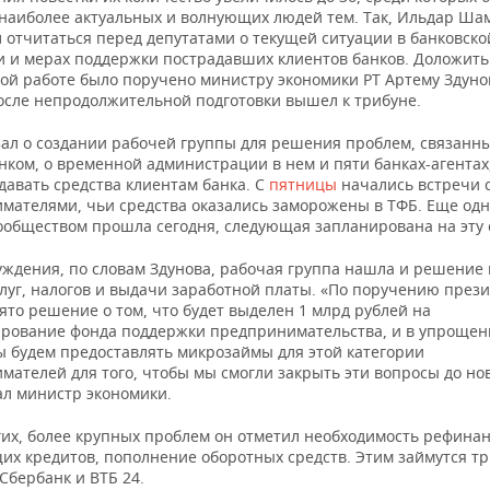
 наиболее актуальных и волнующих людей тем. Так, Ильдар Ша
 отчитаться перед депутатами о текущей ситуации в банковско
и и мерах поддержки пострадавших клиентов банков. Доложить
ой работе было поручено министру экономики РТ Артему Здуно
осле непродолжительной подготовки вышел к трибуне.
зал о создании рабочей группы для решения проблем, связанны
нком, о временной администрации в нем и пяти банках-агентах
давать средства клиентам банка. С
пятницы
начались встречи 
мателями, чьи средства оказались заморожены в ТФБ. Еще одн
сообществом прошла сегодня, следующая запланирована на эту 
суждения, по словам Здунова, рабочая группа нашла и решение
слуг, налогов и выдачи заработной платы. «По поручению през
то решение о том, что будет выделен 1 млрд рублей на
рование фонда поддержки предпринимательства, и в упроще
ы будем предоставлять микрозаймы для этой категории
ателей для того, чтобы мы смогли закрыть эти вопросы до нов
ал министр экономики.
гих, более крупных проблем он отметил необходимость рефина
их кредитов, пополнение оборотных средств. Этим займутся тр
 Сбербанк и ВТБ 24.