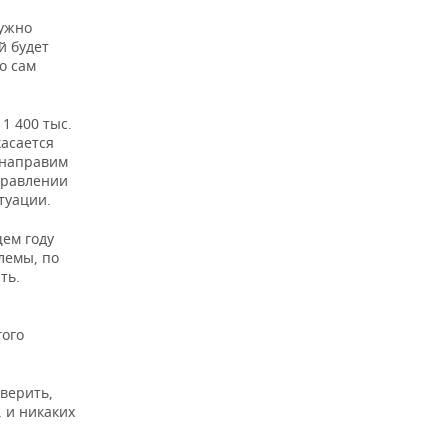
нужно
й будет
о сам
1 400 тыс.
касается
я направим
правлении
туации.
ем году
лемы, по
ть.
гого
аверить,
 и никаких