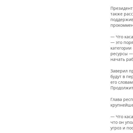
Президент
также расс
поддержив
прокоммен
— Что кас
— это поря
категории 
ресурсы —
начать раб
Заверил п
будут в п
его словам
Продолжитс
Глава респ
крупнейшег
— Что каса
что он упо
угроз и по