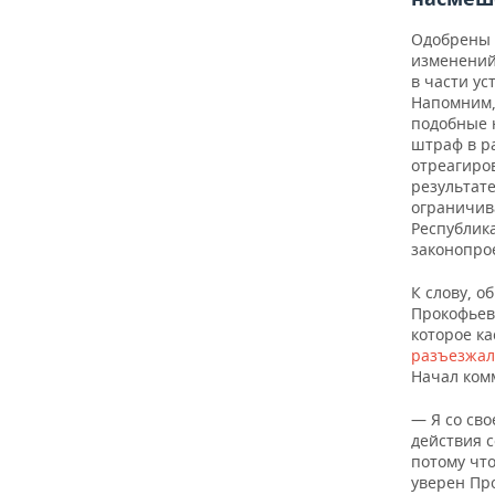
Одобрены 
изменений
в части у
Напомним,
подобные 
штраф в р
отреагиро
результат
ограничив
Республик
законопрое
К слову, о
Прокофьев
которое ка
разъезжал
Начал ком
— Я со св
действия 
потому чт
уверен Пр