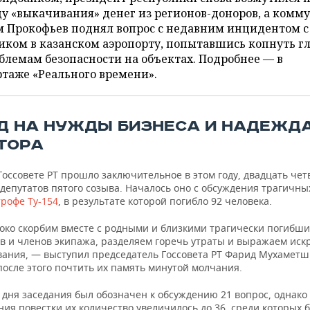
у «выкачивания» денег из регионов-доноров, а комм
м Прокофьев поднял вопрос с недавним инцидентом с
ком в казанском аэропорту, попытавшись копнуть гл
блемам безопасности на объектах. Подробнее — в
таже «Реального времени».
РД НА НУЖДЫ БИЗНЕСА И НАДЕЖД
ТОРА
Госсовете РТ прошло заключительное в этом году, двадцать чет
депутатов пятого созыва. Началось оно с обсуждения трагичны
трофе Ту-154
, в результате которой погибло 92 человека.
око скорбим вместе с родными и близкими трагически погибши
в и членов экипажа, разделяем горечь утраты и выражаем иск
вания, — выступил председатель Госсовета РТ Фарид Мухаметш
после этого почтить их память минутой молчания.
 дня заседания был обозначен к обсуждению 21 вопрос, однако 
ия повестки их количество увеличилось до 36, среди которых 