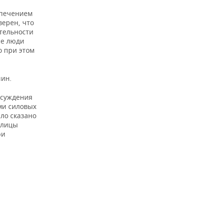
спечением
верен, что
тельности
се люди
о при этом
шин.
бсуждения
ми силовых
ло сказано
улицы
ри