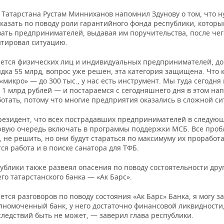
 Татарстана Рустам Минниханов напомнил Здунову о том, что 
казать по поводу роли гарантийного фонда республики, которы
ать предпринимателей, выдавая им поручительства, после чег
тировал ситуацию.
ается физических лиц и индивидуальных предпринимателей, до 
дка 55 млрд, вопрос уже решен, эта категория защищена. Что 
«микро» — до 300 тыс., у нас есть инструмент. Мы туда сегодн
 1 млрд рублей — и постараемся с сегодняшнего дня в этом на
отать, потому что многие предприятия оказались в сложной си
резидент, что всех пострадавших предпринимателей в следующ
ервую очередь включать в программы поддержки МСБ. Все проб
, не решить, но они будут стараться по максимуму их проработа
я работа и в поиске санатора для ТФБ.
ублики также развеял опасения по поводу состоятельности дру
о татарстанского банка — «Ак Барс».
ется разговоров по поводу состояния «Ак Барс» Банка, я могу з
лномоченный банк, у него достаточно финансовой ликвидности,
следствий быть не может, — заверил глава республики.