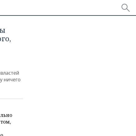
мы
го,
 властей
у ничего
ально
 том,
по