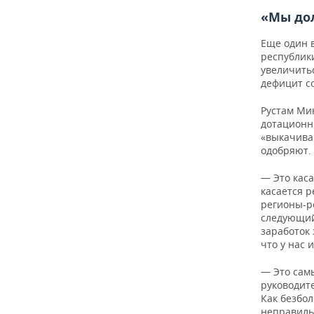
«Мы дол
Еще один 
республики
увеличитьс
дефицит со
Рустам Ми
дотационн
«выкачива
одобряют.
— Это каса
касается 
регионы-р
следующий 
заработок 
что у нас 
— Это сам
руководите
Как безбол
неправиль