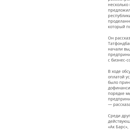
ВОДНЫЕ ВИДЫ СПОРТА
ОБРАЗОВАНИЕ
несколько
предложил
ХОККЕЙ С МЯЧОМ
ПРОИСШЕСТВИЯ
республик
проделанн
который п
Он расска
Татфондба
начали вы
предприни
с бизнес-
В ходе об
оплатой у
было приня
дофинанси
порядке м
предприним
— рассказ
Среди дру
действующ
«Ак Барс»,