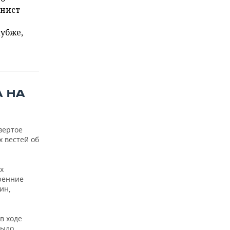
унист
убже,
А НА
вертое
х вестей об
х
ренние
ин,
в ходе
было