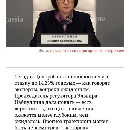
НЕФТЕХИМИЯ
РОЗНИЧНАЯ ТОРГОВЛЯ
НОВОСТИ ТЕХНОЛОГИЙ
МЕРОПРИЯТИЯ
НЕФТЬ
ТРАНСПОРТ
IT
НОВОСТИ МЕРОПРИЯТИЙ
СПОРТ
ОПК
УСЛУГИ
МЕДИА
ВЫЕЗДНАЯ РЕДАКЦИЯ
НОВОСТИ СПОРТА
ОБЩЕСТВО
ЭНЕРГЕТИКА
ТЕЛЕКОММУНИКАЦИИ
БИЗНЕС-БРАНЧИ
ФУТБОЛ
НОВОСТИ ОБЩЕСТВА
ФОТОГАЛЕРЕЯ
Фото:
скриншот трансляции пресс-конференции
ONLINE-КОНФЕРЕНЦИИ
ХОККЕЙ
ВЛАСТЬ
СЮЖЕТЫ
Сегодня Центробанк снизил ключевую
ОТКРЫТАЯ ЛЕКЦИЯ
БАСКЕТБОЛ
ИНФРАСТРУКТУРА
СПРАВОЧНИК
ставку до 14,25% годовых — как говорят
эксперты, вопреки ожиданиям.
ВОЛЕЙБОЛ
ИСТОРИЯ
СПИСОК ПЕРСОН
ПОЛНАЯ ВЕРСИЯ
Председатель регулятора Эльвира
Набиуллина дала понять — есть
КИБЕРСПОРТ
КУЛЬТУРА
СПИСОК КОМПАНИЙ
вероятность, что цикл снижения
окажется менее глубоким, чем
ФИГУРНОЕ КАТАНИЕ
МЕДИЦИНА
ожидалось. Прогноз траектории может
быть пересмотрен — в сторону