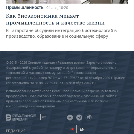
Промышленность
04 авг, 10:20
Как биоэкономика меняет
промышленность и качество жизни
В Татарстане обсудили интеграцию биотехнологий в
производство, образование и социальную сферу
© 2015 - 2026 Сетевое издание «Реальное время» Зарегистрировано
Федеральной службой по надзору в сфере связи, информационных
технологий и массовых коммуникаций (Роскомнадзор) –
регистрационный номер ЭЛ № ФС 77 - 79627 от 18 декабря 2020 г. (ранее
свидетельство Эл № ФС 77-59331 от 18 сентября 2014 г.)
Использование материалов Реального Времени разрешено только с
предварительного согласия правообладателей, упоминание сайта и
прямая гиперссылка обязательны при частичном или полном
воспроизведении материалов.
18+
RU
EN
РЕДАКЦИЯ