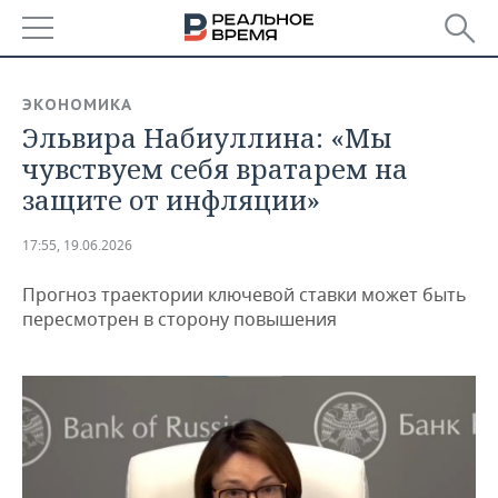
РЕГИОНЫ
ЭКОНОМИКА
Эльвира Набиуллина: «Мы
БАШКОРТОСТАН
НОВОСТИ
чувствуем себя вратарем на
ТАТАРСТАН
АНАЛИТИКА
защите от инфляции»
УДМУРТИЯ
НОВОСТИ АНАЛИТИКИ
ЭКОНОМИКА
17:55, 19.06.2026
ДЕКЛАРАЦИИ О ДОХОДАХ
НОВОСТИ ЭКОНОМИКИ
ПРОМЫШЛЕННОСТЬ
Прогноз траектории ключевой ставки может быть
пересмотрен в сторону повышения
КОРОЛИ ГОСЗАКАЗА ПФО
ФИНАНСЫ
НОВОСТИ
НЕДВИЖИМОСТЬ
ПРОМЫШЛЕННОСТИ
ВУЗЫ ТАТАРСТАНА
БАНКИ
НОВОСТИ НЕДВИЖИМОСТИ
АВТО
АГРОПРОМ
КОМУ ПРИНАДЛЕЖАТ
БЮДЖЕТ
НОВОСТИ АВТО
БИЗНЕС
ТОРГОВЫЕ ЦЕНТРЫ
МАШИНОСТРОЕНИЕ
ТАТАРСТАНА
ИНВЕСТИЦИИ
НОВОСТИ БИЗНЕСА
ТЕХНОЛОГИИ