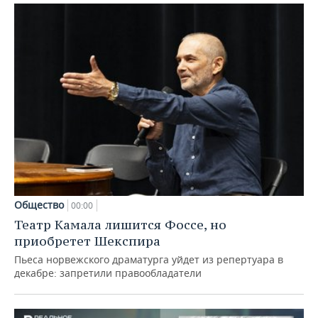
Общество
00:00
Театр Камала лишится Фоссе, но
приобретет Шекспира
Пьеса норвежского драматурга уйдет из репертуара в
декабре: запретили правообладатели