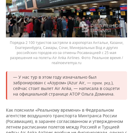
Порядка 2 100 туристов застряли в аэропортах Антальи, Казани,
Екатеринбурга, Самары, Сочи, Минеральных Вод и других
российских городов из-за отмены Росавиацией с 25 мая
разрешения на полеты Air Anka Airlines.
Реальное время /
realnoevremya.ru
— У нас тур в этом году изначально был
забронирован с «Азуром» (Azur Air, —
.),
прим. ред
сейчас стоит вылет Air Anka, — написала в соцсети
на официальной странице АТОР Ольга Домнина.
Как пояснили «Реальному времени» в Федеральном
агентстве воздушного транспорта Минтранса России
(Росавиация), в заранее согласованном и утвержденном
летнем расписании полетов между Россией и Турцией
рейсы Air Anka Airlines вообще не фигурировали, однако с