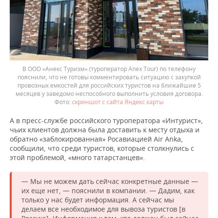
В ООО «Анекс Туризм» (туроператор Anex Tour) по телефону
пояснили, что не готовы комментировать ситуацию с закупкой
провозных емкостей для российских туристов на ближайшие 5
месяцев у заведомо неспособного выполнить условия договора.
скриншот с сайта Яндекс.карты
А в пресс-службе российского туроператора «Интурист»,
чьих клиентов должна была доставить к месту отдыха и
обратно «заблокированная» Росавиацией Air Anka,
сообщили, что среди туристов, которые столкнулись с
этой проблемой, «много татарстанцев».
— Мы не можем дать сейчас конкретные данные —
их еще нет, — пояснили в компании. — Дадим, как
только у нас будет информация. А сейчас мы
делаем все необходимое для вывоза туристов [в