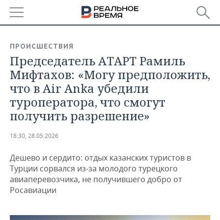
РЕГИОНЫ
ПРОИСШЕСТВИЯ
Председатель АТАРТ Рамиль
БАШКОРТОСТАН
НОВОСТИ
Мифтахов: «Могу предположить,
ТАТАРСТАН
АНАЛИТИКА
что в Air Anka убедили
туроператора, что смогут
УДМУРТИЯ
НОВОСТИ АНАЛИТИКИ
ЭКОНОМИКА
получить разрешение»
ДЕКЛАРАЦИИ О ДОХОДАХ
НОВОСТИ ЭКОНОМИКИ
ПРОМЫШЛЕННОСТЬ
18:30, 28.05.2026
КОРОЛИ ГОСЗАКАЗА ПФО
ФИНАНСЫ
НОВОСТИ
НЕДВИЖИМОСТЬ
ПРОМЫШЛЕННОСТИ
Дешево и сердито: отдых казанских туристов в
Турции сорвался из-за молодого турецкого
ВУЗЫ ТАТАРСТАНА
БАНКИ
НОВОСТИ НЕДВИЖИМОСТИ
АВТО
АГРОПРОМ
авиаперевозчика, не получившего добро от
Росавиации
КОМУ ПРИНАДЛЕЖАТ
БЮДЖЕТ
НОВОСТИ АВТО
БИЗНЕС
ТОРГОВЫЕ ЦЕНТРЫ
МАШИНОСТРОЕНИЕ
ТАТАРСТАНА
ИНВЕСТИЦИИ
НОВОСТИ БИЗНЕСА
ТЕХНОЛОГИИ