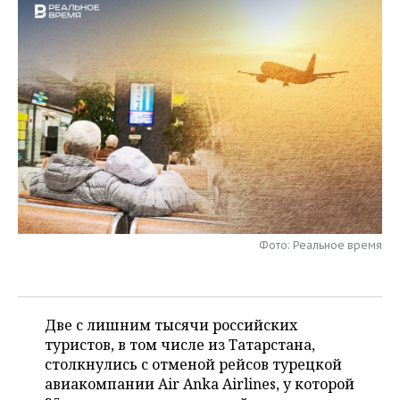
НЕФТЕХИМИЯ
РОЗНИЧНАЯ ТОРГОВЛЯ
НОВОСТИ ТЕХНОЛОГИЙ
МЕРОПРИЯТИЯ
НЕФТЬ
ТРАНСПОРТ
IT
НОВОСТИ МЕРОПРИЯТИЙ
СПОРТ
ОПК
УСЛУГИ
МЕДИА
ВЫЕЗДНАЯ РЕДАКЦИЯ
НОВОСТИ СПОРТА
ОБЩЕСТВО
ЭНЕРГЕТИКА
ТЕЛЕКОММУНИКАЦИИ
БИЗНЕС-БРАНЧИ
ФУТБОЛ
НОВОСТИ ОБЩЕСТВА
ФОТОГАЛЕРЕЯ
ONLINE-КОНФЕРЕНЦИИ
ХОККЕЙ
ВЛАСТЬ
СЮЖЕТЫ
ОТКРЫТАЯ ЛЕКЦИЯ
БАСКЕТБОЛ
ИНФРАСТРУКТУРА
СПРАВОЧНИК
Фото: Реальное время
ВОЛЕЙБОЛ
ИСТОРИЯ
СПИСОК ПЕРСОН
ПОЛНАЯ ВЕРСИЯ
КИБЕРСПОРТ
КУЛЬТУРА
СПИСОК КОМПАНИЙ
Две с лишним тысячи российских
туристов, в том числе из Татарстана,
ФИГУРНОЕ КАТАНИЕ
МЕДИЦИНА
столкнулись с отменой рейсов турецкой
авиакомпании Air Anka Airlines, у которой