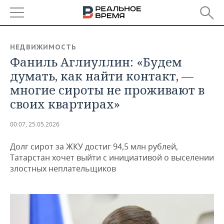
РЕГИОНЫ
НЕДВИЖИМОСТЬ
Фаниль Аглиуллин: «Будем
БАШКОРТОСТАН
НОВОСТИ
думать, как найти контакт, —
ТАТАРСТАН
АНАЛИТИКА
многие сироты не проживают в
своих квартирах»
УДМУРТИЯ
НОВОСТИ АНАЛИТИКИ
ЭКОНОМИКА
00:07, 25.05.2026
ДЕКЛАРАЦИИ О ДОХОДАХ
НОВОСТИ ЭКОНОМИКИ
ПРОМЫШЛЕННОСТЬ
Долг сирот за ЖКУ достиг 94,5 млн рублей,
КОРОЛИ ГОСЗАКАЗА ПФО
ФИНАНСЫ
НОВОСТИ
НЕДВИЖИМОСТЬ
Татарстан хочет выйти с инициативой о выселении
ПРОМЫШЛЕННОСТИ
злостных неплательщиков
ВУЗЫ ТАТАРСТАНА
БАНКИ
НОВОСТИ НЕДВИЖИМОСТИ
АВТО
АГРОПРОМ
КОМУ ПРИНАДЛЕЖАТ
БЮДЖЕТ
НОВОСТИ АВТО
БИЗНЕС
ТОРГОВЫЕ ЦЕНТРЫ
МАШИНОСТРОЕНИЕ
ТАТАРСТАНА
ИНВЕСТИЦИИ
НОВОСТИ БИЗНЕСА
ТЕХНОЛОГИИ