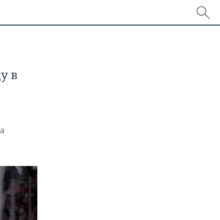
у в
 а