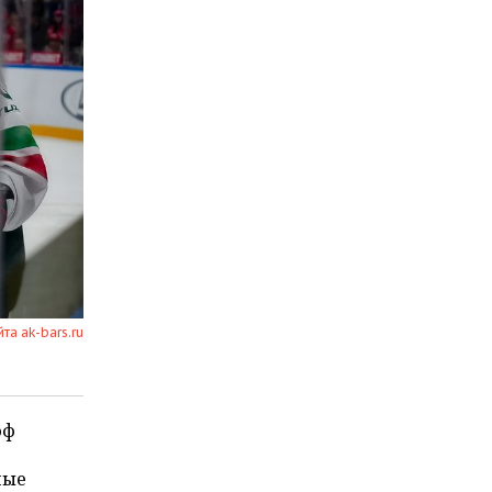
йта ak-bars.ru
фф
ные