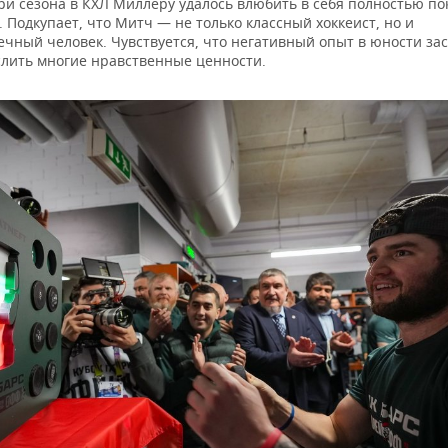
три сезона в КХЛ Миллеру удалось влюбить в себя полностью п
. Подкупает, что Митч — не только классный хоккеист, но и
чный человек. Чувствуется, что негативный опыт в юности зас
лить многие нравственные ценности.