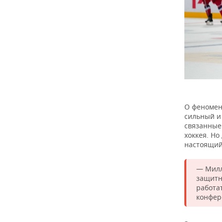
О феномен
сильный и
связанные
хоккея. Но
настоящий 
— Милл
защитн
работа
конфер