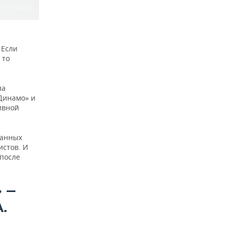
 Если
 то
ла
«Динамо» и
ивной
ванных
истов. И
 после
» —
.