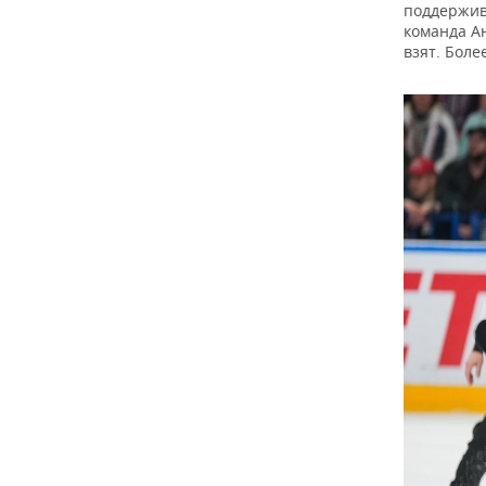
поддержива
команда А
взят. Боле