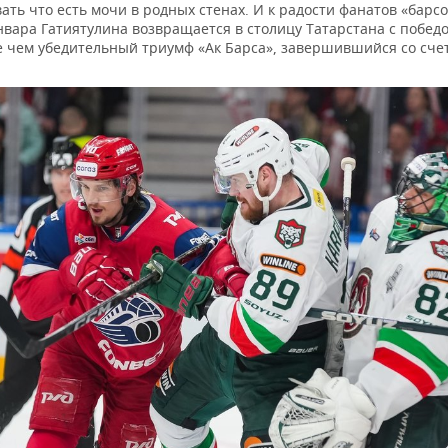
ть что есть мочи в родных стенах. И к радости фанатов «барсо
нвара Гатиятулина возвращается в столицу Татарстана с побед
е чем убедительный триумф «Ак Барса», завершившийся со счет