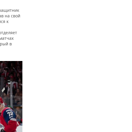
 защитник
ав на свой
ся к
отделяет
 матчах
орый в