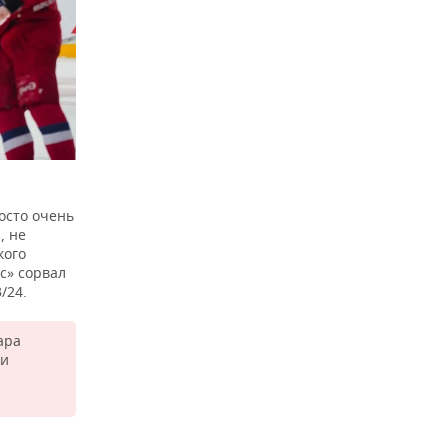
осто очень
, не
кого
рс» сорвал
/24.
ара
 и