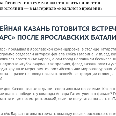
а Гатиятулина сумели восстановить паритет в
востоянии — в материале «Реального времени».
ЕЙНАЯ КАЗАНЬ ГОТОВИТСЯ ВСТРЕ
БАРС» ПОСЛЕ ЯРОСЛАВСКИХ БАТАЛ
арс» пребывал в ярославской командировке, в столице Татарст
ограмме создавали антураж финала Кубка Гагарина. У въездно
оявился логотип «Ак Барса», а сам город наполнили бесчислен
 надписью «Кубок рядом». Как правило, фасад Казани власти у
ходят крупные мероприятия российского или мирового уровня. 
арина — разве не повод показать хоккейные традиции столицы
а?
ие дни Казань только и дышит спортивными новостями. Как сыг
ие шансы победить у команды Анвара Гатиятулина в финале? Гд
матчи и где посмотреть хоккей, если не получится попасть в «Т
 «Ак Барса» готовы встречать команду после ярославского вые