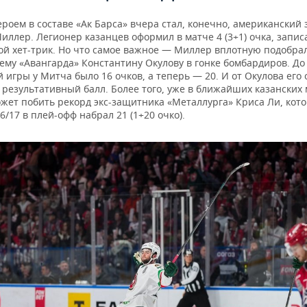
роем в составе «Ак Барса» вчера стал, конечно, американский
ллер. Легионер казанцев оформил в матче 4 (3+1) очка, запис
ой хет-трик. Но что самое важное — Миллер вплотную подобрал
му «Авангарда» Константину Окулову в гонке бомбардиров. До
игры у Митча было 16 очков, а теперь — 20. И от Окулова его 
 результативный балл. Более того, уже в ближайших казанских
жет побить рекорд экс-защитника «Металлурга» Криса Ли, кот
6/17 в плей-офф набрал 21 (1+20 очко).