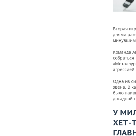
Вторая иг
днями ране
минувшим 
Команда А
собраться 
«Металлур
агрессией
Одна из с
звена. В 
было наивн
досадной 
У МИ
ХЕТ-
ГЛАВ