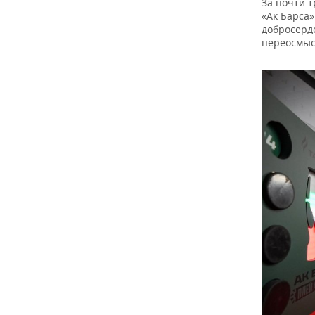
За почти 
«Ак Барса»
добросерде
переосмыс