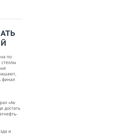
ЧАТЬ
ИЙ
ана по
й стеллы
ные
крашают,
А финал
рал «Ак
е достать
атнефть-
зда и