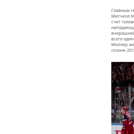
Главным ге
Митчелл Ми
счет голев
нападающе
вчерашней 
всего один
Миллер мо
сезоне-201