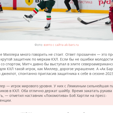
взято с сайта ak-bars.ru
е Миллера много говорить не стоит. Ответ прозаичен — это пр
 крутой защитник по меркам КХЛ. Если бы не ошибки молодости
 со спортом, Митч давно бы выступал в элите североамериканс
 для КХЛ такой игрок, как Миллер, дорогое украшение. А «Ак Ба
джекпот, спонтанно пригласив защитника к себе в сезоне-2023
ер — игрок мирового уровня. У них с Лямкиным сильнейшая п
иков в КХЛ. Оба отлично держат шайбу. Время закатать рукава
ть, — отметил наставник «Локомотива» Боб Хартли на пресс-
енции.