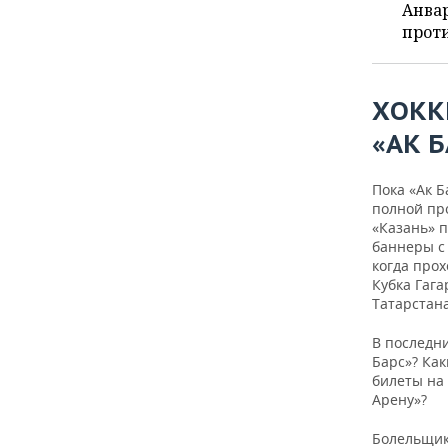
ВОДНЫЕ ВИДЫ СПОРТА
ОБРАЗОВАНИЕ
Анвар
проти
ХОККЕЙ С МЯЧОМ
ПРОИСШЕСТВИЯ
ХОКК
«АК 
Пока «Ак Б
полной пр
«Казань» п
баннеры с
когда про
Кубка Гаг
Татарстан
В последн
Барс»? Как
билеты на 
Арену»?
Болельщики