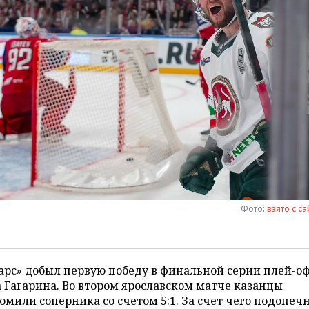
Фото:
взято с са
арс» добыл первую победу в финальной серии плей-о
 Гагарина. Во втором ярославском матче казанцы
омили соперника со счетом 5:1. За счет чего подопеч