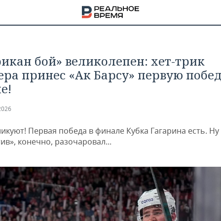
икан бой» великолепен: хет-трик
ра принес «Ак Барсу» первую побед
е!
2026
икуют! Первая победа в финале Кубка Гагарина есть. Ну
в», конечно, разочаровал...
НА