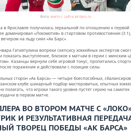
взято с сайта ak-bars.ru
ра в Ярославле получилась зеркальной по отношению к первой.
е доминировал «Локомотив» в стартовом противостоянии (3:1),
вечером на льду сиял «Ак Барс».
нвара Гатиятулина вопреки скепсису хоккейных экспертов смог
и показать выступление, близкое к матчам в серии с минским 
гом». Казанцы вернули себе игровой тонус, пропитались спорт
 после поражения и действовали с позиции силы.
ильных сторон «Ак Барса» — четыре боеспособных, сбалансиро
казанском клубе шикарный подбор мастеровитых, опытных хокке
о полагать, что игроки такого уровня пустят серию на самотек
неудачи в первом матче.
ЛЛЕРА ВО ВТОРОМ МАТЧЕ С «ЛОКО
ТРИК И РЕЗУЛЬТАТИВНАЯ ПЕРЕДАЧА
НЫЙ ТВОРЕЦ ПОБЕДЫ «АК БАРСА»