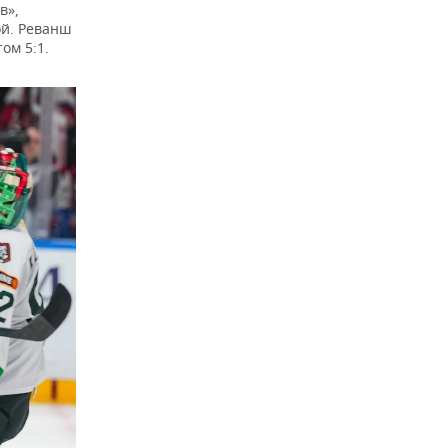
в»,
ой. Реванш
ом 5:1.