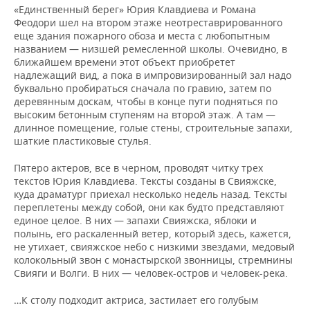
«Единственный берег» Юрия Клавдиева и Романа
Феодори шел на втором этаже неотреставрированного
еще здания пожарного обоза и места с любопытным
названием — низшей ремесленной школы. Очевидно, в
ближайшем времени этот объект приобретет
надлежащий вид, а пока в импровизированный зал надо
буквально пробираться сначала по гравию, затем по
деревянным доскам, чтобы в конце пути подняться по
высоким бетонным ступеням на второй этаж. А там —
длинное помещение, голые стены, строительные запахи,
шаткие пластиковые стулья.
Пятеро актеров, все в черном, проводят читку трех
текстов Юрия Клавдиева. Тексты созданы в Свияжске,
куда драматург приехал несколько недель назад. Тексты
переплетены между собой, они как будто представляют
единое целое. В них — запахи Свияжска, яблоки и
полынь, его раскаленный ветер, который здесь, кажется,
не утихает, свияжское небо с низкими звездами, медовый
колокольный звон с монастырской звонницы, стремнины
Свияги и Волги. В них — человек-остров и человек-река.
…К столу подходит актриса, застилает его голубым