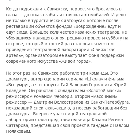
НЕФТЕХИМИЯ
Когда подъехали к Свияжску, первое, что бросилось в
РОЗНИЧНАЯ ТОРГОВЛЯ
НОВОСТИ ТЕХНОЛОГИЙ
МЕРОПРИЯТИЯ
глаза — до отказа забитая стоянка автомобилей. И дело
НЕФТЬ
не только в туристических автобусах, которые после
ТРАНСПОРТ
IT
НОВОСТИ МЕРОПРИЯТИЙ
СПОРТ
реставрации объектов фондом «Возрождение» едут и
ОПК
едут сюда. Большое количество казанских театралов, не
убоявшихся палящего зноя, решило провести субботу на
УСЛУГИ
МЕДИА
ВЫЕЗДНАЯ РЕДАКЦИЯ
НОВОСТИ СПОРТА
ОБЩЕСТВО
острове, который в третий раз становится местом
ЭНЕРГЕТИКА
проведения театральной лаборатории «Свияжская
ТЕЛЕКОММУНИКАЦИИ
БИЗНЕС-БРАНЧИ
ФУТБОЛ
НОВОСТИ ОБЩЕСТВА
ФОТОГАЛЕРЕЯ
артель», организатором ее выступает фонд поддержки
современного искусства «Живой город».
ONLINE-КОНФЕРЕНЦИИ
ХОККЕЙ
ВЛАСТЬ
СЮЖЕТЫ
На этот раз на Свияжске работало три команды. Это
драматург, автор сценарии сериала «Школа» и фильма
ОТКРЫТАЯ ЛЕКЦИЯ
БАСКЕТБОЛ
ИНФРАСТРУКТУРА
СПРАВОЧНИК
«Все умрут, а я останусь» Гай Валерии Германики Юрий
Клавдиев. Он работал с обладателем «Золотой маски»
ВОЛЕЙБОЛ
ИСТОРИЯ
СПИСОК ПЕРСОН
ПОЛНАЯ ВЕРСИЯ
режиссером Романом Феодори. Второй «масочный»
режиссер — Дмитрий Волкострелов из Санкт-Петербурга,
показавший спектакль-акцию, а посему работавший без
КИБЕРСПОРТ
КУЛЬТУРА
СПИСОК КОМПАНИЙ
драматурга. Впервые участницей театральной
лаборатории стала представительница Казани Регина
ФИГУРНОЕ КАТАНИЕ
МЕДИЦИНА
Саттарова, представшая свой проект в тандеме с Павлом
Поляковым.