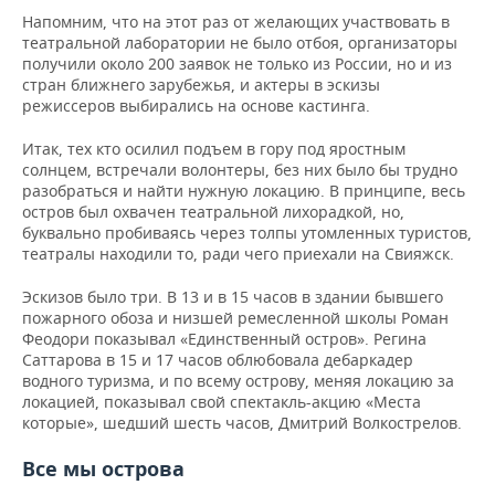
ВОДНЫЕ ВИДЫ СПОРТА
ОБРАЗОВАНИЕ
Напомним, что на этот раз от желающих участвовать в
театральной лаборатории не было отбоя, организаторы
ХОККЕЙ С МЯЧОМ
ПРОИСШЕСТВИЯ
получили около 200 заявок не только из России, но и из
стран ближнего зарубежья, и актеры в эскизы
режиссеров выбирались на основе кастинга.
Итак, тех кто осилил подъем в гору под яростным
солнцем, встречали волонтеры, без них было бы трудно
разобраться и найти нужную локацию. В принципе, весь
остров был охвачен театральной лихорадкой, но,
буквально пробиваясь через толпы утомленных туристов,
театралы находили то, ради чего приехали на Свияжск.
Эскизов было три. В 13 и в 15 часов в здании бывшего
пожарного обоза и низшей ремесленной школы Роман
Феодори показывал «Единственный остров». Регина
Саттарова в 15 и 17 часов облюбовала дебаркадер
водного туризма, и по всему острову, меняя локацию за
локацией, показывал свой спектакль-акцию «Места
которые», шедший шесть часов, Дмитрий Волкострелов.
Все мы острова