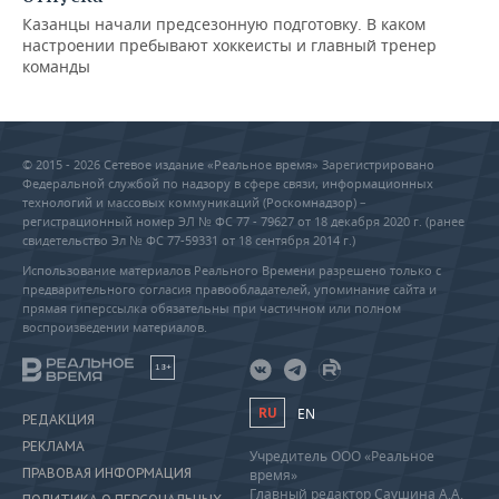
Казанцы начали предсезонную подготовку. В каком
настроении пребывают хоккеисты и главный тренер
команды
© 2015 - 2026 Сетевое издание «Реальное время» Зарегистрировано
Федеральной службой по надзору в сфере связи, информационных
технологий и массовых коммуникаций (Роскомнадзор) –
регистрационный номер ЭЛ № ФС 77 - 79627 от 18 декабря 2020 г. (ранее
свидетельство Эл № ФС 77-59331 от 18 сентября 2014 г.)
Использование материалов Реального Времени разрешено только с
предварительного согласия правообладателей, упоминание сайта и
прямая гиперссылка обязательны при частичном или полном
воспроизведении материалов.
18+
RU
EN
РЕДАКЦИЯ
РЕКЛАМА
Учредитель ООО «Реальное
ПРАВОВАЯ ИНФОРМАЦИЯ
время»
Главный редактор Саушина А.А.