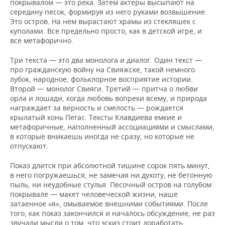
покрывалом — это река. Затем актеры высыпают на
середину песок, формируя из него руками возвышение.
Это остров. На нем вырастают храмы из стекляшек с
куполами. Все предельно просто, как в детской игре, и
все метафорично.
Три текста — это два монолога и диалог. Один текст —
про гражданскую войну на Свияжске, такой немного
лубок, народное, фольклорное восприятие истории.
Второй — монолог Свияги. Третий — притча о любви
орла и лошади, когда любовь вопреки всему, и природа
награждает за верность и смелость — рождается
крылатый конь Пегас. Тексты Клавдиева емкие и
метафоричные, наполненный ассоциациями и смыслами,
в которые вникаешь иногда не сразу, но которые не
отпускают.
Показ длится при абсолютной тишине сорок пять минут,
в него погружаешься, не замечая ни духоту, не бетонную
пыль, ни неудобные стулья. Песочный остров на голубом
покрывале — макет человеческой жизни, наше
затаенное «я», омываемое внешними событиями. После
того, как показ закончился и началось обсуждение, не раз
звучали мысли о том, что эскиз стоит доработать,