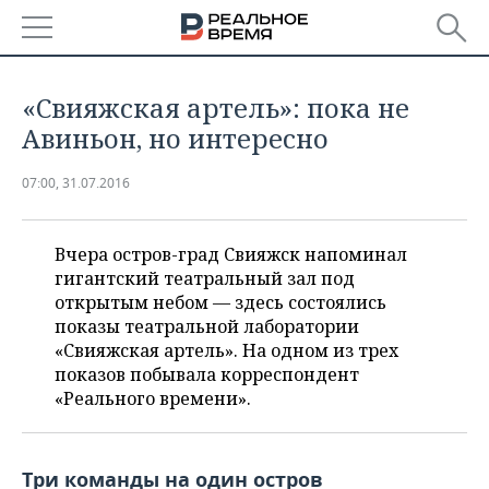
РЕГИОНЫ
«Свияжская артель»: пока не
БАШКОРТОСТАН
НОВОСТИ
Авиньон, но интересно
ТАТАРСТАН
АНАЛИТИКА
07:00, 31.07.2016
УДМУРТИЯ
НОВОСТИ АНАЛИТИКИ
ЭКОНОМИКА
Вчера остров-град Свияжск напоминал
гигантский театральный зал под
ДЕКЛАРАЦИИ О ДОХОДАХ
НОВОСТИ ЭКОНОМИКИ
ПРОМЫШЛЕННОСТЬ
открытым небом — здесь состоялись
показы театральной лаборатории
КОРОЛИ ГОСЗАКАЗА ПФО
ФИНАНСЫ
НОВОСТИ
НЕДВИЖИМОСТЬ
ПРОМЫШЛЕННОСТИ
«Свияжская артель». На одном из трех
показов побывала корреспондент
ВУЗЫ ТАТАРСТАНА
БАНКИ
НОВОСТИ НЕДВИЖИМОСТИ
АВТО
АГРОПРОМ
«Реального времени».
КОМУ ПРИНАДЛЕЖАТ
БЮДЖЕТ
НОВОСТИ АВТО
БИЗНЕС
ТОРГОВЫЕ ЦЕНТРЫ
МАШИНОСТРОЕНИЕ
ТАТАРСТАНА
Три команды на один остров
ИНВЕСТИЦИИ
НОВОСТИ БИЗНЕСА
ТЕХНОЛОГИИ