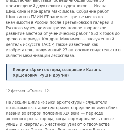
Масштабная выставка, объединяющая более 50
произведений двух великих художников — Ивана
Шишкина и Кондрата Максимова. Собрание работ
Шишкина в ГМИИ РТ занимает третье место по
значимости в России после Третьяковской галереи и
Русского музея, демонстрируя полное творческое
развитие мастера от ученических работ 1850-х годов до
зрелого периода. Кондрат Максимов — заслуженный
деятель искусств ТАССР, также известный как
изобретатель, получивший 27 авторских свидетельств в
области механизации лесосплава.
Лекция «Архитекторы, создавшие Казань:
Хрщонович, Руш и другие»
12 февраля. «Смена». 12+
На лекции цикла «Языки архитектуры» слушатели
познакомятся с архитекторами, определившими облик
Казани во второй половине XIX века — периоде
активного роста города, когда формировались новые
улицы и кварталы. Участники узнают о творчестве
Александра Песке, Петра Романова, семьи Бечко-