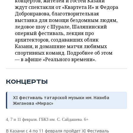
концертов, жителей и гостей Казани
ВОДНЫЕ ВИДЫ СПОРТА
ОБРАЗОВАНИЕ
ждут спектакли от «Квартета И» и Федора
Добронравова, благотворительная
ХОККЕЙ С МЯЧОМ
ПРОИСШЕСТВИЯ
выставка для помощи бездомным людям,
ледовое шоу с Шурале, Шаляпинский
оперный фестиваль, лекция про
архитекторов, создававших облик
Казани, и домашние матчи любимых
спортивных команд. Подробнее об этом
— в афише «Реального времени».
КОНЦЕРТЫ
XI фестиваль татарской музыки им. Назиба
Жиганова «Мирас»
4, 7 и 11 февраля. ГБКЗ им. С. Сайдашева. 6+
В Казани с 4 по 11 февраля пройдет XI Фестиваль