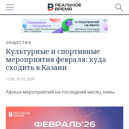
РЕГИОНЫ
БАШКОРТОСТАН
НОВОСТИ
ОБЩЕСТВО
ТАТАРСТАН
АНАЛИТИКА
Культурные и спортивные
мероприятия февраля: куда
УДМУРТИЯ
НОВОСТИ АНАЛИТИКИ
ЭКОНОМИКА
сходить в Казани
ДЕКЛАРАЦИИ О ДОХОДАХ
НОВОСТИ ЭКОНОМИКИ
ПРОМЫШЛЕННОСТЬ
12:00, 31.01.2026
КОРОЛИ ГОСЗАКАЗА ПФО
ФИНАНСЫ
НОВОСТИ
НЕДВИЖИМОСТЬ
ПРОМЫШЛЕННОСТИ
Афиша мероприятий на последний месяц зимы
ВУЗЫ ТАТАРСТАНА
БАНКИ
НОВОСТИ НЕДВИЖИМОСТИ
АВТО
АГРОПРОМ
КОМУ ПРИНАДЛЕЖАТ
БЮДЖЕТ
НОВОСТИ АВТО
БИЗНЕС
ТОРГОВЫЕ ЦЕНТРЫ
МАШИНОСТРОЕНИЕ
ТАТАРСТАНА
ИНВЕСТИЦИИ
НОВОСТИ БИЗНЕСА
ТЕХНОЛОГИИ