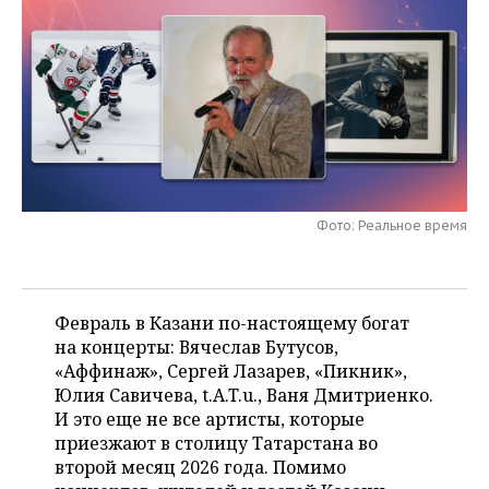
НЕФТЕХИМИЯ
РОЗНИЧНАЯ ТОРГОВЛЯ
НОВОСТИ ТЕХНОЛОГИЙ
МЕРОПРИЯТИЯ
НЕФТЬ
ТРАНСПОРТ
IT
НОВОСТИ МЕРОПРИЯТИЙ
СПОРТ
ОПК
УСЛУГИ
МЕДИА
ВЫЕЗДНАЯ РЕДАКЦИЯ
НОВОСТИ СПОРТА
ОБЩЕСТВО
ЭНЕРГЕТИКА
ТЕЛЕКОММУНИКАЦИИ
БИЗНЕС-БРАНЧИ
ФУТБОЛ
НОВОСТИ ОБЩЕСТВА
ФОТОГАЛЕРЕЯ
Фото: Реальное время
ONLINE-КОНФЕРЕНЦИИ
ХОККЕЙ
ВЛАСТЬ
СЮЖЕТЫ
ОТКРЫТАЯ ЛЕКЦИЯ
БАСКЕТБОЛ
ИНФРАСТРУКТУРА
СПРАВОЧНИК
Февраль в Казани по-настоящему богат
ВОЛЕЙБОЛ
ИСТОРИЯ
СПИСОК ПЕРСОН
ПОЛНАЯ ВЕРСИЯ
на концерты: Вячеслав Бутусов,
«Аффинаж», Сергей Лазарев, «Пикник»,
КИБЕРСПОРТ
КУЛЬТУРА
СПИСОК КОМПАНИЙ
Юлия Савичева, t.A.T.u., Ваня Дмитриенко.
И это еще не все артисты, которые
ФИГУРНОЕ КАТАНИЕ
МЕДИЦИНА
приезжают в столицу Татарстана во
второй месяц 2026 года. Помимо