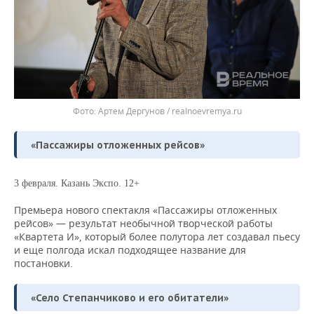
Артем Дергунов / realnoevremya.ru
«Пассажиры отложенных рейсов»
3 февраля. Казань Экспо. 12+
Премьера нового спектакля «Пассажиры отложенных
рейсов» — результат необычной творческой работы
«Квартета И», который более полутора лет создавал пьесу
и еще полгода искал подходящее название для
постановки.
«Село Степанчиково и его обитатели»