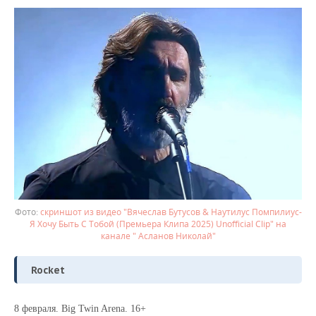
скриншот из видео "Вячеслав Бутусов & Наутилус Помпилиус-
Я Хочу Быть С Тобой (Премьера Клипа 2025) Unofficial Clip" на
канале " Асланов Николай"
Rocket
8 февраля. Big Twin Arena. 16+