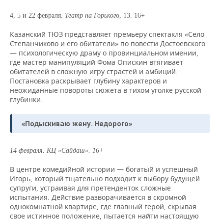
4, 5 и 22 февраля.
Театр на Горьког
о, 13. 16+
Казанский ТЮЗ представляет премьеру спектакля «Село
Степанчиково и его обитатели» по повести Достоевского
— психологическую драму о провинциальном имении,
где мастер манипуляций Фома Опискин втягивает
обитателей в сложную игру страстей и амбиций.
Постановка раскрывает глубину характеров и
неожиданные повороты сюжета в тихом уголке русской
глубинки.
«Подыскиваю жену. Недорого»
14 февраля.
КЦ «Сайдаш». 16+
В центре комедийной истории — богатый и успешный
Игорь, который тщательно подходит к выбору будущей
супруги, устраивая для претенденток сложные
испытания. Действие разворачивается в скромной
однокомнатной квартире, где главный герой, скрывая
свое истинное положение, пытается найти настоящую