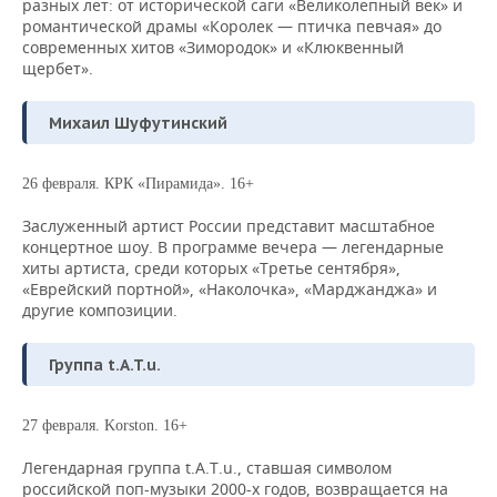
разных лет: от исторической саги «Великолепный век» и
романтической драмы «Королек — птичка певчая» до
современных хитов «Зимородок» и «Клюквенный
щербет».
Михаил Шуфутинский
26 февраля. КРК «Пирамида». 16+
Заслуженный артист России представит масштабное
концертное шоу. В программе вечера — легендарные
хиты артиста, среди которых «Третье сентября»,
«Еврейский портной», «Наколочка», «Марджанджа» и
другие композиции.
Группа t.A.T.u.
27 февраля. Korston. 16+
Легендарная группа t.A.T.u., ставшая символом
российской поп-музыки 2000-х годов, возвращается на