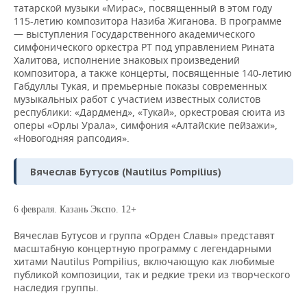
татарской музыки «Мирас», посвященный в этом году
115-летию композитора Назиба Жиганова. В программе
— выступления Государственного академического
симфонического оркестра РТ под управлением Рината
Халитова, исполнение знаковых произведений
композитора, а также концерты, посвященные 140-летию
Габдуллы Тукая, и премьерные показы современных
музыкальных работ с участием известных солистов
республики: «Дардменд», «Тукай», оркестровая сюита из
оперы «Орлы Урала», симфония «Алтайские пейзажи»,
«Новогодняя рапсодия».
Вячеслав Бутусов (Nautilus Pompilius)
6 февраля. Казань Экспо. 12+
Вячеслав Бутусов и группа «Орден Славы» представят
масштабную концертную программу с легендарными
хитами Nautilus Pompilius, включающую как любимые
публикой композиции, так и редкие треки из творческого
наследия группы.