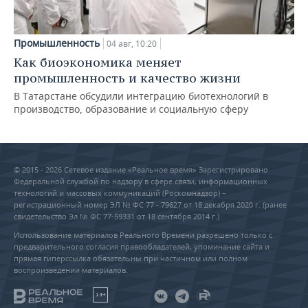
Промышленность
04 авг, 10:20
Как биоэкономика меняет
промышленность и качество жизни
В Татарстане обсудили интеграцию биотехнологий в
производство, образование и социальную сферу
© 2015 - 2026 Сетевое издание «Реальное время» Зарегистрировано
Федеральной службой по надзору в сфере связи, информационных
технологий и массовых коммуникаций (Роскомнадзор) –
регистрационный номер ЭЛ № ФС 77 - 79627 от 18 декабря 2020 г. (ранее
свидетельство Эл № ФС 77-59331 от 18 сентября 2014 г.)
Использование материалов Реального Времени разрешено только с
предварительного согласия правообладателей, упоминание сайта и
прямая гиперссылка обязательны при частичном или полном
воспроизведении материалов.
18+