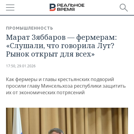
РЕГИОНЫ
ПРОМЫШЛЕННОСТЬ
Марат Зяббаров — фермерам:
БАШКОРТОСТАН
НОВОСТИ
«Слушали, что говорила Лут?
ТАТАРСТАН
АНАЛИТИКА
Рынок открыт для всех»
УДМУРТИЯ
НОВОСТИ АНАЛИТИКИ
ЭКОНОМИКА
17:50, 29.01.2026
ДЕКЛАРАЦИИ О ДОХОДАХ
НОВОСТИ ЭКОНОМИКИ
ПРОМЫШЛЕННОСТЬ
Как фермеры и главы крестьянских подворий
просили главу Минсельхоза республики защитить
КОРОЛИ ГОСЗАКАЗА ПФО
ФИНАНСЫ
НОВОСТИ
НЕДВИЖИМОСТЬ
их от экономических потрясений
ПРОМЫШЛЕННОСТИ
ВУЗЫ ТАТАРСТАНА
БАНКИ
НОВОСТИ НЕДВИЖИМОСТИ
АВТО
АГРОПРОМ
КОМУ ПРИНАДЛЕЖАТ
БЮДЖЕТ
НОВОСТИ АВТО
БИЗНЕС
ТОРГОВЫЕ ЦЕНТРЫ
МАШИНОСТРОЕНИЕ
ТАТАРСТАНА
ИНВЕСТИЦИИ
НОВОСТИ БИЗНЕСА
ТЕХНОЛОГИИ