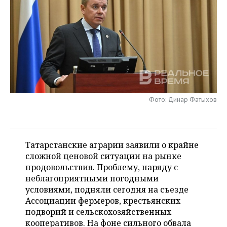
НЕФТЕХИМИЯ
РОЗНИЧНАЯ ТОРГОВЛЯ
НОВОСТИ ТЕХНОЛОГИЙ
МЕРОПРИЯТИЯ
НЕФТЬ
ТРАНСПОРТ
IT
НОВОСТИ МЕРОПРИЯТИЙ
СПОРТ
ОПК
УСЛУГИ
МЕДИА
ВЫЕЗДНАЯ РЕДАКЦИЯ
НОВОСТИ СПОРТА
ОБЩЕСТВО
ЭНЕРГЕТИКА
ТЕЛЕКОММУНИКАЦИИ
БИЗНЕС-БРАНЧИ
ФУТБОЛ
НОВОСТИ ОБЩЕСТВА
ФОТОГАЛЕРЕЯ
Фото: Динар Фатыхов
ONLINE-КОНФЕРЕНЦИИ
ХОККЕЙ
ВЛАСТЬ
СЮЖЕТЫ
ОТКРЫТАЯ ЛЕКЦИЯ
БАСКЕТБОЛ
ИНФРАСТРУКТУРА
СПРАВОЧНИК
Татарстанские аграрии заявили о крайне
сложной ценовой ситуации на рынке
ВОЛЕЙБОЛ
ИСТОРИЯ
СПИСОК ПЕРСОН
ПОЛНАЯ ВЕРСИЯ
продовольствия. Проблему, наряду с
неблагоприятными погодными
КИБЕРСПОРТ
КУЛЬТУРА
СПИСОК КОМПАНИЙ
условиями, подняли сегодня на съезде
Ассоциации фермеров, крестьянских
ФИГУРНОЕ КАТАНИЕ
МЕДИЦИНА
подворий и сельскохозяйственных
кооперативов. На фоне сильного обвала