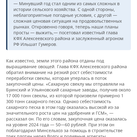
— Минувший год стал одним из самых сложных в
истории сельского хозяйства. С одной стороны,
неблагоприятные погодные условия, с другой —
сложная ценовая ситуация на продовольственных
рынках. Откровенно говоря, теперь наши планы
просты — выжить,— посетовал известный глава
КФХ Алексеевского района и заслуженный агроном
РФ Ильшат Гумеров.
Как известно, земли этого района отданы под
выращивание овощей. Глава КФХ Алексеевского района
обратил внимание на резкий рост себестоимости
переработки свеклы, которая уперлась в поток
закупочной цены. «Сахарную свеклу мы отправляли на
Буинский и Ульяновский сахарные заводы, получив около
17 000 тонн свеклы, из которой произвели примерно 1
300 тонн сахарного песка. Однако себестоимость
сахарного песка в этом году оказалась высокой из-за
значительного роста цен на удобрения и ГСМ», —
рассказал он. По его словам, закупочная цена оказалась
на уровне 2024 года — 50—60 рублей. При этом он
поблагодарил Минсельхоз за помощь в строительстве
трех плотин через Волгу и поливные агрегаты.