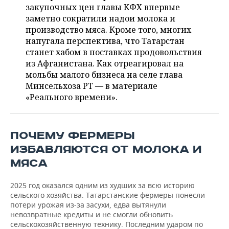
ВОДНЫЕ ВИДЫ СПОРТА
ОБРАЗОВАНИЕ
закупочных цен главы КФХ впервые
заметно сократили надои молока и
ХОККЕЙ С МЯЧОМ
ПРОИСШЕСТВИЯ
производство мяса. Кроме того, многих
напугала перспектива, что Татарстан
станет хабом в поставках продовольствия
из Афганистана. Как отреагировал на
мольбы малого бизнеса на селе глава
Минсельхоза РТ — в материале
«Реального времени».
ПОЧЕМУ ФЕРМЕРЫ
ИЗБАВЛЯЮТСЯ ОТ МОЛОКА И
МЯСА
2025 год оказался одним из худших за всю историю
сельского хозяйства. Татарстанские фермеры понесли
потери урожая из-за засухи, едва вытянули
невозвратные кредиты и не смогли обновить
сельскохозяйственную технику. Последним ударом по