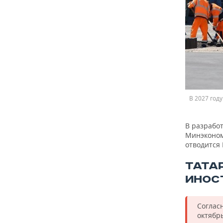
В 2027 год
В разрабо
Минэконом
отводится
ТАТА
ИНОС
Соглас
октябрь