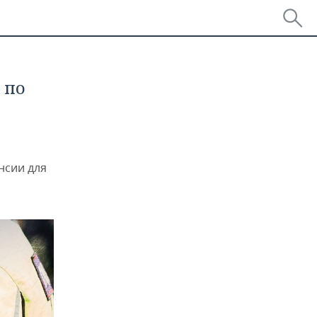
 по
нсии для