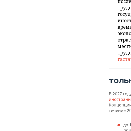
ВОДНЫЕ ВИДЫ СПОРТА
ОБРАЗОВАНИЕ
посл
трудо
госуд
ХОККЕЙ С МЯЧОМ
ПРОИСШЕСТВИЯ
инос
врем
эконо
отрас
местн
трудо
гаста
ТОЛЬ
В 2027 год
иностранн
Концепции
течение 20
до 
при