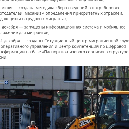
1 июля — создана методика сбора сведений о потребностях
отодателей, механизм определения приоритетных отраслей,
дающихся в трудовых мигрантах;
1 декабря — запущены информационная система и мобильное
ложение для мигрантов;
31 декабря — созданы Ситуационный центр миграционной слу
 оперативного управления и Центр компетенций по цифровой
нсформации на базе «Паспортно-визового сервиса» в структур
сии.