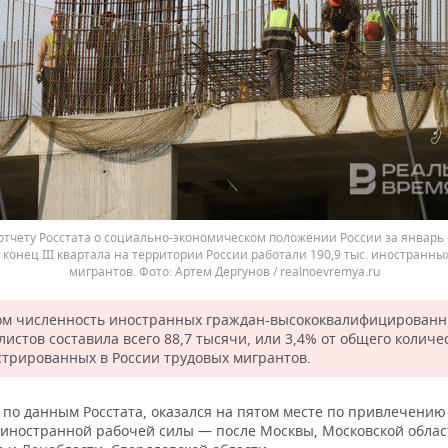
отчету Росстата о социально-экономическом положении России за январь
на конец III квартала на территории России работали 190,9 тыс. иностранны
мигрантов.
Артем Дергунов / realnoevremya.ru
ом численность иностранных граждан-высококвалифицирован
истов составила всего 88,7 тысячи, или 3,4% от общего количе
стрированных в России трудовых мигрантов.
 по данным Росстата, оказался на пятом месте по привлечению
 иностранной рабочей силы — после Москвы, Московской област