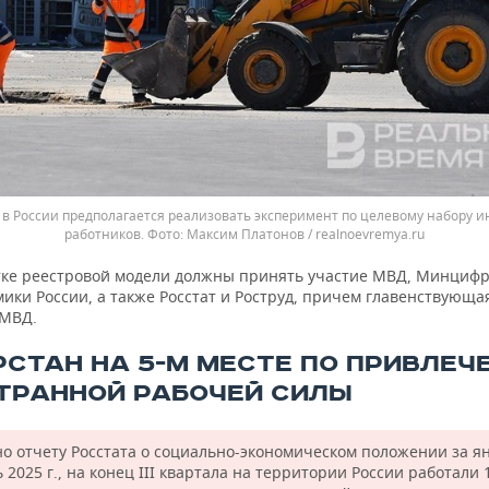
у в России предполагается реализовать эксперимент по целевому набору 
работников.
Максим Платонов / realnoevremya.ru
тке реестровой модели должны принять участие МВД, Минциф
ики России, а также Росстат и Роструд, причем главенствующа
 МВД.
РСТАН НА 5-М МЕСТЕ ПО ПРИВЛЕЧ
ТРАННОЙ РАБОЧЕЙ СИЛЫ
но отчету Росстата о социально-экономическом положении за 
 2025 г., на конец III квартала на территории России работали 