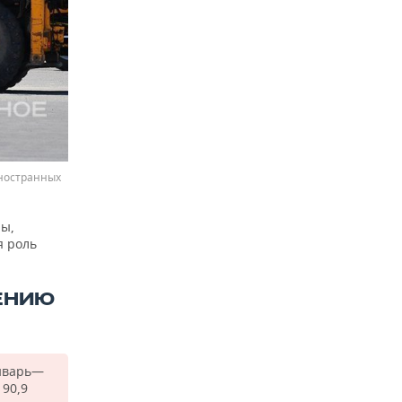
иностранных
ры,
я роль
ЕНИЮ
январь—
190,9