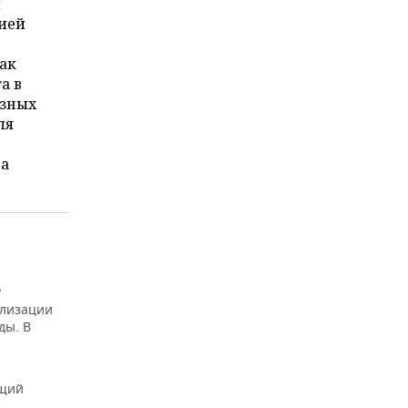
м
цией
.
ак
а в
азных
ля
да
у
ализации
ды. В
ющий