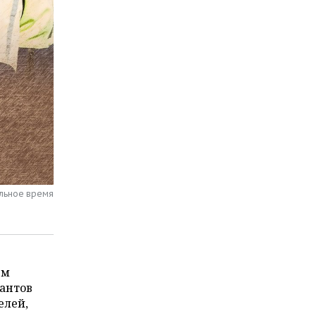
альное время
ем
рантов
елей,