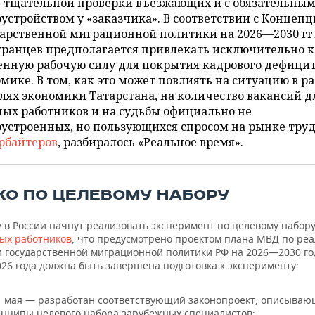
е тщательной проверки въезжающих и с обязательны
устройством у «заказчика». В соответствии с Концеп
арственной миграционной политики на 2026—2030 гг
транцев предполагается привлекать исключительно к
енную рабочую силу для покрытия кадрового дефицит
мике. В том, как это может повлиять на ситуацию в р
лях экономики Татарстана, на количество вакансий д
ых работников и на судьбы официально не
устроенных, но пользующихся спросом на рынке тру
рбайтеров
, разбиралось «Реальное время».
КО ПО ЦЕЛЕВОМУ НАБОРУ
у в России начнут реализовать эксперимент по целевому набор
ых работников
, что предусмотрено проектом плана МВД по ре
 государственной миграционной политики РФ на 2026—2030 го
26 года должна быть завершена подготовка к эксперименту:
1 мая — разработан соответствующий законопроект, описыва
нципы целевого набора зарубежных специалистов;