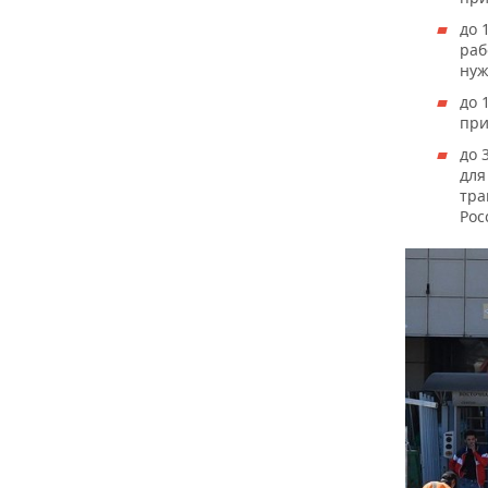
до 
раб
нуж
до 
при
до 
для
тра
Рос