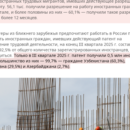
ностранных трудовых мигрантов, имевших действующее разре
оту. 56,1 тыс. получили разрешение на работу иностранных гра
артале, и более половины из них — 60,1% — получили такое раз
 более 12 месяцев.
теры из ближнего зарубежья предпочитают работать в России п
ть иностранных граждан, имевших действующий патент на
ние трудовой деятельности, на конец III квартала 2025 г. сост
 92,5% от общего количества зарегистрированных иностранцев
диться.
Только в III квартале 2025 г. патент получили 0,5 млн и
ольшинство из них — 99,7% — граждане Узбекистана (60,3%),
на (29,5%) и Азербайджана (2,7%).