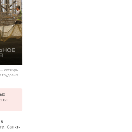
 — октябрь
х трудовых
ных
ства
 в
и, Санкт-