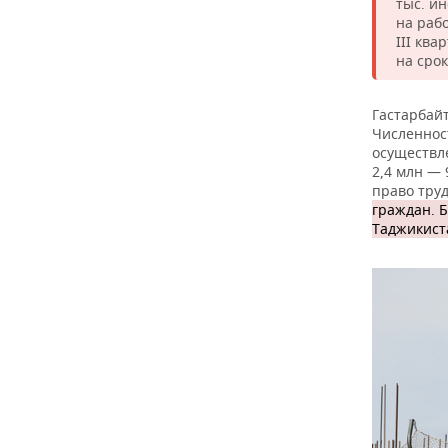
тыс. и
на раб
III кв
на срок
Гастарбай
Численнос
осуществле
2,4 млн —
право тру
граждан. Б
Таджикиста