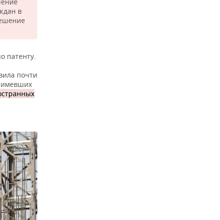
шение
ждан в
решение
о патенту.
авила почти
, имевших
ностранных