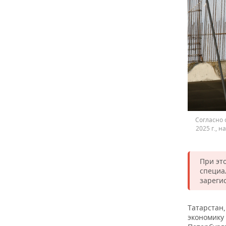
Согласно 
2025 г., 
При эт
специал
зареги
Татарстан,
экономику