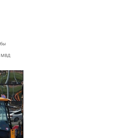
жбы
е МВД