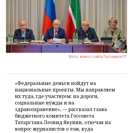
НЕФТЕХИМИЯ
РОЗНИЧНАЯ ТОРГОВЛЯ
НОВОСТИ ТЕХНОЛОГИЙ
МЕРОПРИЯТИЯ
НЕФТЬ
ТРАНСПОРТ
IT
НОВОСТИ МЕРОПРИЯТИЙ
СПОРТ
ОПК
УСЛУГИ
МЕДИА
ВЫЕЗДНАЯ РЕДАКЦИЯ
НОВОСТИ СПОРТА
ОБЩЕСТВО
ЭНЕРГЕТИКА
ТЕЛЕКОММУНИКАЦИИ
БИЗНЕС-БРАНЧИ
ФУТБОЛ
НОВОСТИ ОБЩЕСТВА
ФОТОГАЛЕРЕЯ
Фото:
взято с сайта Госсовета РТ
ONLINE-КОНФЕРЕНЦИИ
ХОККЕЙ
ВЛАСТЬ
СЮЖЕТЫ
ОТКРЫТАЯ ЛЕКЦИЯ
БАСКЕТБОЛ
ИНФРАСТРУКТУРА
СПРАВОЧНИК
«Федеральные деньги пойдут на
национальные проекты. Мы направляем
ВОЛЕЙБОЛ
ИСТОРИЯ
СПИСОК ПЕРСОН
ПОЛНАЯ ВЕРСИЯ
их туда, где участвуем: на дороги,
социальные нужды и на
КИБЕРСПОРТ
КУЛЬТУРА
СПИСОК КОМПАНИЙ
здравоохранение», — рассказал глава
бюджетного комитета Госсовета
ФИГУРНОЕ КАТАНИЕ
МЕДИЦИНА
Татарстана Леонид Якунин, отвечая на
вопрос журналистов о том, куда