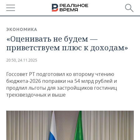
РЕГИОНЫ
ЭКОНОМИКА
«Оценивать не будем —
БАШКОРТОСТАН
НОВОСТИ
приветствуем плюс к доходам»
ТАТАРСТАН
АНАЛИТИКА
20:50, 24.11.2025
УДМУРТИЯ
НОВОСТИ АНАЛИТИКИ
ЭКОНОМИКА
Госсовет РТ подготовил ко второму чтению
ДЕКЛАРАЦИИ О ДОХОДАХ
НОВОСТИ ЭКОНОМИКИ
ПРОМЫШЛЕННОСТЬ
бюджета-2026 поправки на 54 млрд рублей и
продлил льготы для застройщиков гостиниц
КОРОЛИ ГОСЗАКАЗА ПФО
ФИНАНСЫ
НОВОСТИ
НЕДВИЖИМОСТЬ
трехзвездочных и выше
ПРОМЫШЛЕННОСТИ
ВУЗЫ ТАТАРСТАНА
БАНКИ
НОВОСТИ НЕДВИЖИМОСТИ
АВТО
АГРОПРОМ
КОМУ ПРИНАДЛЕЖАТ
БЮДЖЕТ
НОВОСТИ АВТО
БИЗНЕС
ТОРГОВЫЕ ЦЕНТРЫ
МАШИНОСТРОЕНИЕ
ТАТАРСТАНА
ИНВЕСТИЦИИ
НОВОСТИ БИЗНЕСА
ТЕХНОЛОГИИ