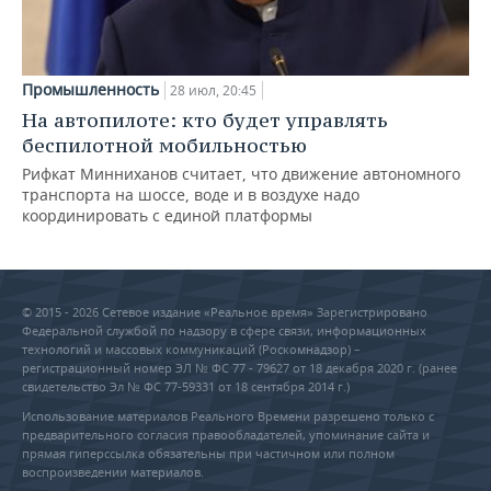
Промышленность
28 июл, 20:45
На автопилоте: кто будет управлять
беспилотной мобильностью
Рифкат Минниханов считает, что движение автономного
транспорта на шоссе, воде и в воздухе надо
координировать с единой платформы
© 2015 - 2026 Сетевое издание «Реальное время» Зарегистрировано
Федеральной службой по надзору в сфере связи, информационных
технологий и массовых коммуникаций (Роскомнадзор) –
регистрационный номер ЭЛ № ФС 77 - 79627 от 18 декабря 2020 г. (ранее
свидетельство Эл № ФС 77-59331 от 18 сентября 2014 г.)
Использование материалов Реального Времени разрешено только с
предварительного согласия правообладателей, упоминание сайта и
прямая гиперссылка обязательны при частичном или полном
воспроизведении материалов.