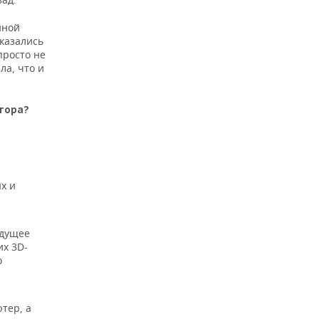
нной
оказались
просто не
ла, что и
ктора?
х и
удущее
их 3D-
о
ютер, а