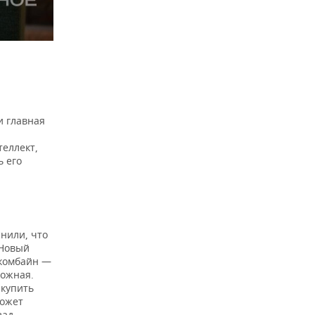
и главная
еллект,
ь его
нили, что
 Новый
 комбайн —
ложная.
 купить
может
зад.