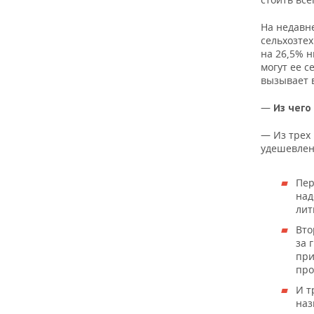
На недавн
сельхозтех
на 26,5% н
могут ее с
вызывает 
—
Из чего
— Из трех
удешевлен
Пер
над
лит
Вто
за 
при
про
И т
наз