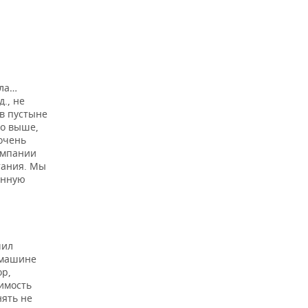
ала…
., не
 в пустыне
то выше,
очень
омпании
тания. Мы
анную
шил
 машине
ор,
имость
нять не