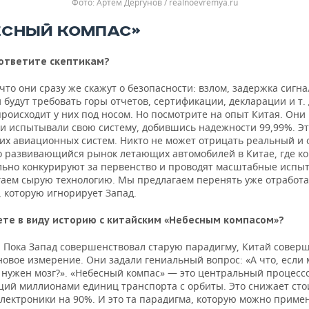
Артем Дергунов / realnoevremya.ru
ЕСНЫЙ КОМПАС»
 ответите скептикам?
что они сразу же скажут о безопасности: взлом, задержка сигн
будут требовать горы отчетов, сертификации, декларации и т. д
происходит у них под носом. Но посмотрите на опыт Китая. Они
ми испытывали свою систему, добившись надежности 99,99%. Э
гих авиационных систем. Никто не может отрицать реальный и 
 развивающийся рынок летающих автомобилей в Китае, где к
льно конкурируют за первенство и проводят масштабные испы
гаем сырую технологию. Мы предлагаем перенять уже отработ
, которую игнорирует Запад.
ете в виду историю с китайским «Небесным компасом»?
 Пока Запад совершенствовал старую парадигму, Китай совер
новое измерение. Они задали гениальный вопрос: «А что, если
 нужен мозг?». «Небесный компас» — это центральный процесс
ий миллионами единиц транспорта с орбиты. Это снижает сто
электроники на 90%. И это та парадигма, которую можно приме