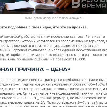
Артем Дергунов / realnoevremya.ru
ите подробнее о своей идее, что это за проект?
ей командой работаю над ним последние два года. Речь идет о
ом тракторе, который изготовлен из современных материалов, 
ность заключается в том, что он управляется не через свой
льный бортовой компьютер, а через единый искусственный инт
емый «орбитальный мозг», что позволит во много раз сократит
сть. Она, по нашим оценкам, не превысит $10 000.
ВНАЯ ПРИЧИНА — ЦЕНА»
и анализ текущих цен на тракторы и комбайны в России и выяс
оследние 3—4 года на новую сельхозтехнику составил 60—150%.
еднего класса теперь стоит как несколько квартир в регионе, а
 предприятие. Ситуация на рынке подержанной техники тоже с
о выросли (на 50—80%), так как фермеры, не имея возможности
ику, переключились на б/у. Трактор возраста 5—7 лет сейчас 
го на 20—30% дешевле, чем он стоил в салоне несколько лет на