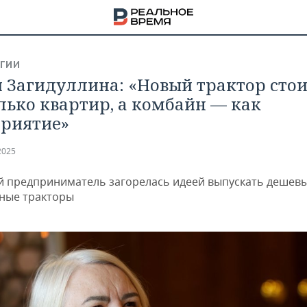
ГИИ
 Загидуллина: «Новый трактор стои
лько квартир, а комбайн — как
риятие»
2025
й предприниматель загорелась идеей выпускать дешев
ные тракторы
НА