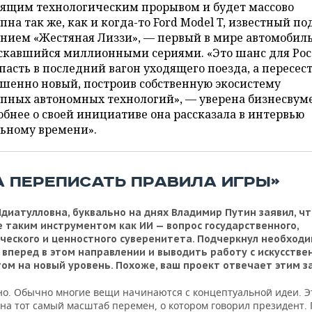
оящим технологическим прорывом и будет массово
пна так же, как и когда-то Ford Model T, известный по
нием «Жестяная Лиззи», — первый в мире автомобиль
скавшийся миллионными сериями. «Это шанс для Ро
пасть в последний вагон уходящего поезда, а пересест
шенно новый, построив собственную экосистему
пных автономных технологий», — уверена бизнесвум
бнее о своей инициативе она рассказала в интервью
льному времени».
А ПЕРЕПИСАТЬ ПРАВИЛА ИГРЫ»
диатулловна, буквально на днях Владимир Путин заявил, чт
 таким инструментом как ИИ — вопрос государственного,
ческого и ценностного суверенитета. Подчеркнул необход
 вперед в этом направлении и выводить работу с искусств
ом на новый уровень. Похоже, ваш проект отвечает этим 
о. Обычно многие вещи начинаются с концептуальной идеи. Э
 на тот самый масштаб перемен, о котором говорил президент. 