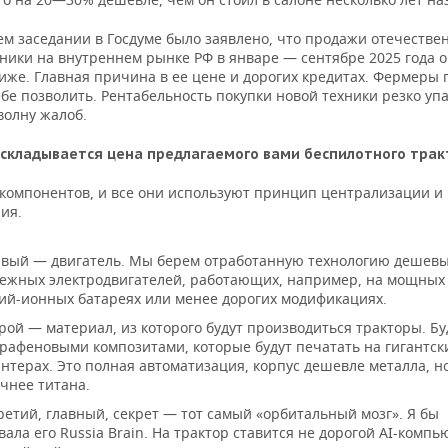
ем заседании в Госдуме было заявлено, что продажи отечестве
ники на внутреннем рынке РФ в январе — сентябре 2025 года 
иже. Главная причина в ее цене и дорогих кредитах. Фермеры 
ебе позволить. Рентабельность покупки новой техники резко упа
волну жалоб.
 складывается цена предлагаемого вами беспилотного тра
 компонентов, и все они используют принцип централизации и
ия.
вый — двигатель. Мы берем отработанную технологию дешевы
ежных электродвигателей, работающих, например, на мощных
ий-ионных батареях или менее дорогих модификациях.
рой — материал, из которого будут производиться тракторы. Б
графеновыми композитами, которые будут печатать на гигантск
нтерах. Это полная автоматизация, корпус дешевле металла, н
чнее титана.
ретий, главный, секрет — тот самый «орбитальный мозг». Я бы
вала его Russia Brain. На трактор ставится не дорогой AI-компь