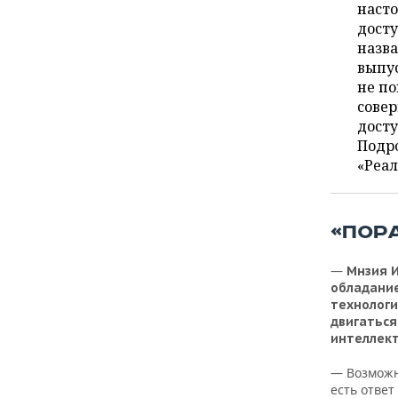
ВОДНЫЕ ВИДЫ СПОРТА
ОБРАЗОВАНИЕ
наст
досту
ХОККЕЙ С МЯЧОМ
ПРОИСШЕСТВИЯ
назва
выпу
не по
совер
досту
Подро
«Реа
«ПОР
—
Мнзия И
обладание
технологи
двигаться
интеллект
— Возможн
есть ответ