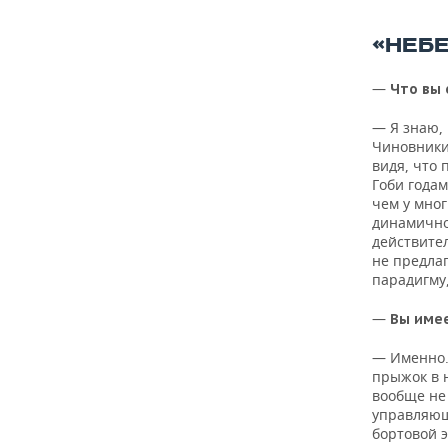
«НЕБ
—
Что вы
— Я знаю, 
Чиновники 
видя, что 
Гоби года
чем у мно
динамично
действите
не предла
парадигму
—
В
ы име
— Именно.
прыжок в 
вообще не
управляющ
бортовой 