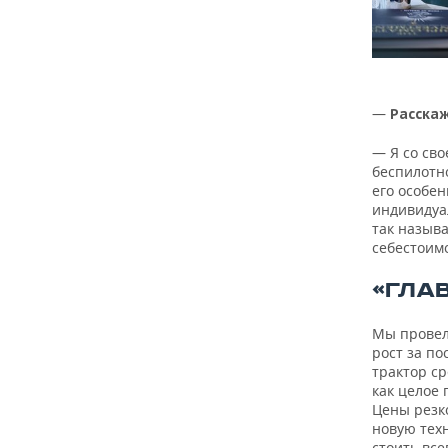
—
Расскаж
— Я со сво
беспилотн
его особен
индивидуа
так называ
себестоимо
«ГЛА
Мы провел
рост за п
трактор ср
как целое
Цены резк
новую техн
стоить все