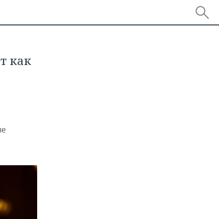
т как
ые