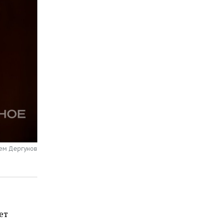
тем Дергунов
ет