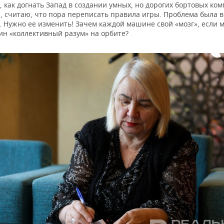
 как догнать Запад в создании умных, но дорогих бортовых ко
, считаю, что пора переписать правила игры. Проблема была в
. Нужно ее изменить! Зачем каждой машине свой «мозг», если 
ин «коллективный разум» на орбите?