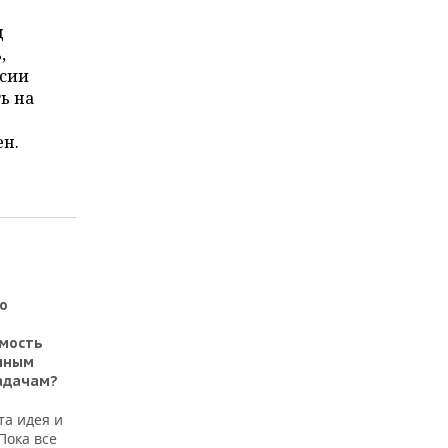
д
,
ссии
ь на
ен.
о
имость
енным
задачам?
та идея и
Пока все