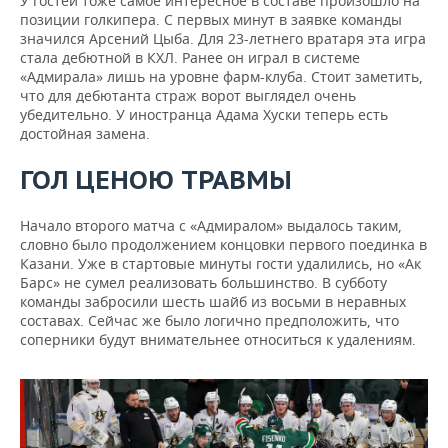
У гостей тоже самое интересное в составе произошло на
позиции голкипера. С первых минут в заявке команды
значился Арсений Цыба. Для 23-летнего вратаря эта игра
стала дебютной в КХЛ. Ранее он играл в системе
«Адмирала» лишь на уровне фарм-клуба. Стоит заметить,
что для дебютанта страж ворот выглядел очень
убедительно. У иностранца Адама Хуски теперь есть
достойная замена.
ГОЛ ЦЕНОЮ ТРАВМЫ
Начало второго матча с «Адмиралом» выдалось таким,
словно было продолжением концовки первого поединка в
Казани. Уже в стартовые минуты гости удалились, но «Ак
Барс» не сумел реализовать большинство. В субботу
команды забросили шесть шайб из восьми в неравных
составах. Сейчас же было логично предположить, что
соперники будут внимательнее относиться к удалениям.