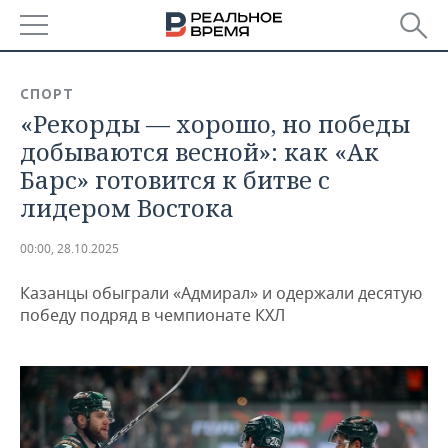
РЕГИОНЫ
СПОРТ
«Рекорды — хорошо, но победы
БАШКОРТОСТАН
НОВОСТИ
добываются весной»: как «Ак
ТАТАРСТАН
АНАЛИТИКА
Барс» готовится к битве с
лидером Востока
УДМУРТИЯ
НОВОСТИ АНАЛИТИКИ
ЭКОНОМИКА
00:00, 28.10.2025
ДЕКЛАРАЦИИ О ДОХОДАХ
НОВОСТИ ЭКОНОМИКИ
ПРОМЫШЛЕННОСТЬ
Казанцы обыграли «Адмирал» и одержали десятую
КОРОЛИ ГОСЗАКАЗА ПФО
ФИНАНСЫ
НОВОСТИ
НЕДВИЖИМОСТЬ
победу подряд в чемпионате КХЛ
ПРОМЫШЛЕННОСТИ
ВУЗЫ ТАТАРСТАНА
БАНКИ
НОВОСТИ НЕДВИЖИМОСТИ
АВТО
АГРОПРОМ
КОМУ ПРИНАДЛЕЖАТ
БЮДЖЕТ
НОВОСТИ АВТО
БИЗНЕС
ТОРГОВЫЕ ЦЕНТРЫ
МАШИНОСТРОЕНИЕ
ТАТАРСТАНА
ИНВЕСТИЦИИ
НОВОСТИ БИЗНЕСА
ТЕХНОЛОГИИ