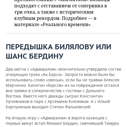
ВОДНЫЕ ВИДЫ СПОРТА
ОБРАЗОВАНИЕ
подходят с отставанием от соперника в
три очка, а также с историческим
ХОККЕЙ С МЯЧОМ
ПРОИСШЕСТВИЯ
клубным рекордом. Подробнее — в
материале «Реального времени».
ПЕРЕДЫШКА БИЛЯЛОВУ ИЛИ
ШАНС БЕРДИНУ
Два матча с «Адмиралом» окончательно утвердили состав
атакующих троек «Ак Барса». Запросто можно было бы
использовать слово «звенья», если бы не травма Алексея
Марченко. Капитан «барсов» из-за повреждения остался
вне заявки в соперничестве с гостями с Дальнего
Востока. Вместо него дважды сыграл Константин
Лучевников в паре с Артемием Князевым. А с Ильей
Карпухиным выходил Степан Фальковский.
На вторую игру с «Адмиралом» в ворота казанцев с
первых минут встал Михаил Бердин, сменивший Тимура