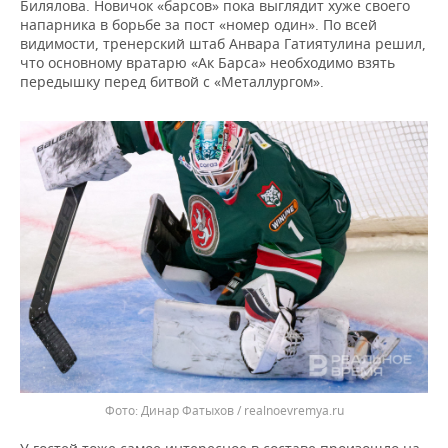
Билялова. Новичок «барсов» пока выглядит хуже своего
напарника в борьбе за пост «номер один». По всей
видимости, тренерский штаб Анвара Гатиятулина решил,
что основному вратарю «Ак Барса» необходимо взять
передышку перед битвой с «Металлургом».
Динар Фатыхов / realnoevremya.ru