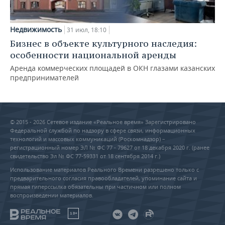
Недвижимость
31 июл, 18:10
Бизнес в объекте культурного наследия:
особенности национальной аренды
Аренда коммерческих площадей в ОКН глазами казанских
предпринимателей
© 2015 - 2026 Сетевое издание «Реальное время» Зарегистрировано
Федеральной службой по надзору в сфере связи, информационных
технологий и массовых коммуникаций (Роскомнадзор) –
регистрационный номер ЭЛ № ФС 77 - 79627 от 18 декабря 2020 г. (ранее
свидетельство Эл № ФС 77-59331 от 18 сентября 2014 г.)
Использование материалов Реального Времени разрешено только с
предварительного согласия правообладателей, упоминание сайта и
прямая гиперссылка обязательны при частичном или полном
воспроизведении материалов.
18+