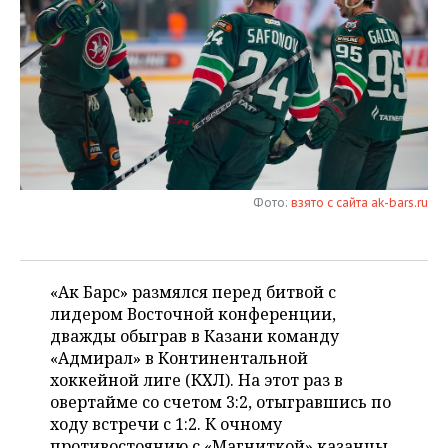
НЕФТЕХИМИЯ
РОЗНИЧНАЯ ТОРГОВЛЯ
НОВОСТИ ТЕХНОЛОГИЙ
МЕРОПРИЯТИЯ
НЕФТЬ
ТРАНСПОРТ
IT
НОВОСТИ МЕРОПРИЯТИЙ
СПОРТ
ОПК
УСЛУГИ
МЕДИА
ВЫЕЗДНАЯ РЕДАКЦИЯ
НОВОСТИ СПОРТА
ОБЩЕСТВО
ЭНЕРГЕТИКА
ТЕЛЕКОММУНИКАЦИИ
БИЗНЕС-БРАНЧИ
ФУТБОЛ
НОВОСТИ ОБЩЕСТВА
ФОТОГАЛЕРЕЯ
Фото:
взято с сайта ak-bars.ru
ONLINE-КОНФЕРЕНЦИИ
ХОККЕЙ
ВЛАСТЬ
СЮЖЕТЫ
ОТКРЫТАЯ ЛЕКЦИЯ
БАСКЕТБОЛ
ИНФРАСТРУКТУРА
СПРАВОЧНИК
«Ак Барс» размялся перед битвой с
ВОЛЕЙБОЛ
ИСТОРИЯ
СПИСОК ПЕРСОН
лидером Восточной конференции,
ПОЛНАЯ ВЕРСИЯ
дважды обыграв в Казани команду
«Адмирал» в Континентальной
КИБЕРСПОРТ
КУЛЬТУРА
СПИСОК КОМПАНИЙ
хоккейной лиге (КХЛ). На этот раз в
овертайме со счетом 3:2, отыгравшись по
ФИГУРНОЕ КАТАНИЕ
МЕДИЦИНА
ходу встречи с 1:2. К очному
противостоянию с «Магниткой» казанцы