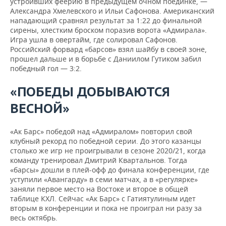
устроивших феерию в предыдущем очном поединке, —
Александра Хмелевского и Ильи Сафонова. Американский
нападающий сравнял результат за 1:22 до финальной
сирены, хлестким броском поразив ворота «Адмирала».
Игра ушла в овертайм, где солировал Сафонов.
Российский форвард «барсов» взял шайбу в своей зоне,
прошел дальше и в борьбе с Даниилом Гутиком забил
победный гол — 3:2.
«ПОБЕДЫ ДОБЫВАЮТСЯ
ВЕСНОЙ»
«Ак Барс» победой над «Адмиралом» повторил свой
клубный рекорд по победной серии. До этого казанцы
столько же игр не проигрывали в сезоне 2020/21, когда
команду тренировал Дмитрий Квартальнов. Тогда
«барсы» дошли в плей-офф до финала конференции, где
уступили «Авангарду» в семи матчах, а в «регулярке»
заняли первое место на Востоке и второе в общей
таблице КХЛ. Сейчас «Ак Барс» с Гатиятулиным идет
вторым в конференции и пока не проиграл ни разу за
весь октябрь.