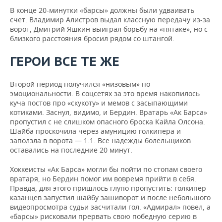
В конце 20-минутки «барсы» должны были удваивать
счет. Владимир Алистров выдал классную передачу из-за
ворот, Дмитрий Яшкин выиграл борьбу на «пятаке», но с
близкого расстояния бросил рядом со штангой.
ГЕРОИ ВСЕ ТЕ ЖЕ
Второй период получился «низовым» по
эмоциональности. В соцсетях за это время накопилось
куча постов про «скукоту» и мемов с засыпающими
котиками. Заснул, видимо, и Бердин. Вратарь «Ак Барса»
пропустил с не слишком опасного броска Кайла Олсона.
Шайба проскочила через амуницию голкипера и
заползла в ворота — 1:1. Все надежды болельщиков
оставались на последние 20 минут.
Хоккеисты «Ак Барса» могли бы пойти по стопам своего
вратаря, но Бердин помог им вовремя прийти в себя.
Правда, для этого пришлось глупо пропустить: голкипер
казанцев запустил шайбу зашиворот и после небольшого
видеопросмотра судьи засчитали гол. «Адмирал» повел, а
«барсы» рисковали прервать свою победную серию в