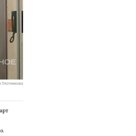
а Плотникова
тарт
о.