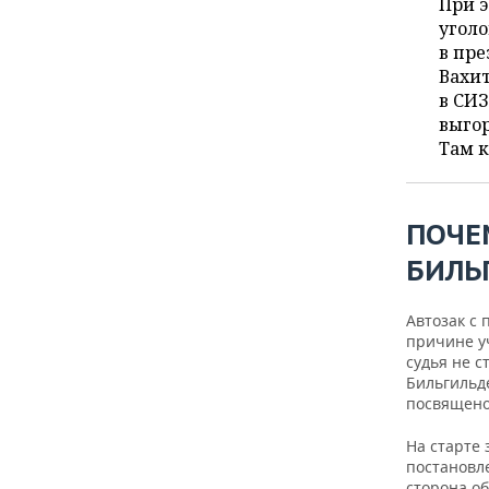
ВОДНЫЕ ВИДЫ СПОРТА
ОБРАЗОВАНИЕ
При 
уголо
в пре
ХОККЕЙ С МЯЧОМ
ПРОИСШЕСТВИЯ
Вахит
в СИЗ
выгор
Там к
ПОЧЕ
БИЛЬ
Автозак с 
причине у
судья не с
Бильгильд
посвящено
На старте 
постановл
сторона о