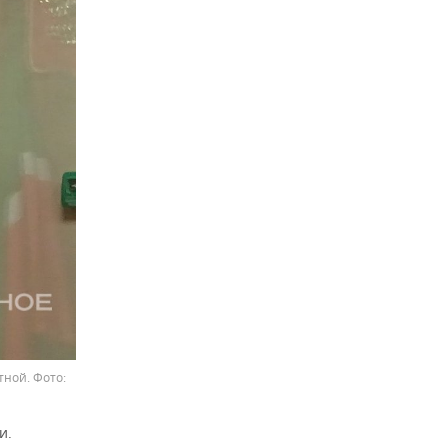
тной.
и.