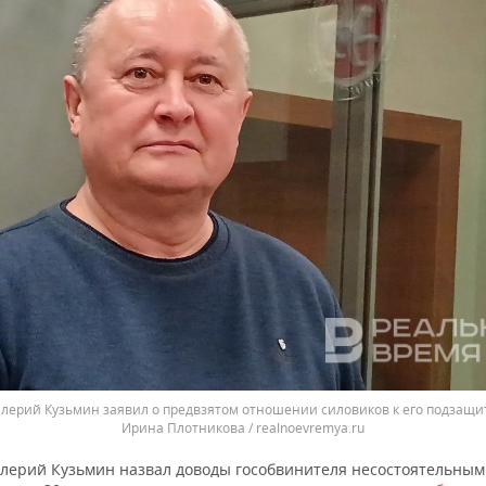
алерий Кузьмин заявил о предвзятом отношении силовиков к его подзащи
Ирина Плотникова / realnoevremya.ru
алерий Кузьмин назвал доводы гособвинителя несостоятельным