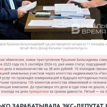
делу Рушании Бильгильдеевой суд уже прекратил четыре из 11 эпизодов, 
пятый.
Динар Фатыхов / realnoevremya.ru
сии обвинения, новое преступление Рушания Бильгидеева сов
я 2023 года по 5 сентября 2024-го, уже имея статус подсудимой
ам
дела о мошенничестве на 38 млн рублей. 10 эпизодов связан
ацией земельных участков через агентство недвижимости «Пас
й услуг по прокладке коммуникаций в будущих коттеджных посе
тыми признаны 135 клиентов агентства обвиняемой и челнинс
яющая компания. До приговора это дело в суде пока не дошло, 
 эпизода на днях
прекратили
за сроком давности. Пятый — на п
ЬКО ЗАРАБАТЫВАЛА ЭКС-ДЕПУТАТ 