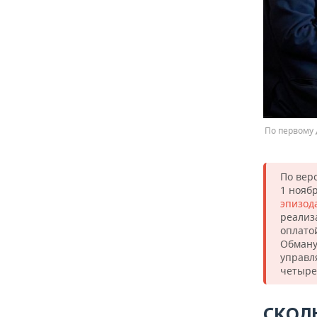
По первому 
По вер
1 ноябр
эпизод
реализ
оплато
Обману
управл
четыре
СКОЛ