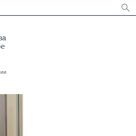
ва
ре
нии