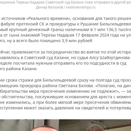
ношении Терезы Надарая Советский суд Казани тоже отправил в другой р
Динар Фатыхов / realnoevremya.ru
 источников «Реального времени», основания для такого реше
 фабуле претензий СК и прокуратуры к Рушание Бильгильдеевой
амый крупный денежный транш наличными в 1 млн 136,5 тысяч
а от сына знакомой Терезы Надарая 17 февраля 2024 года на у
о, ну а всего было похищено 3,9 млн рублей.
йчас привлекается за посредничество во взятке по этой истори
авлялось в Советский суд Казани, но судья Алсу Шайхутдинова
еделе посчитала нужным отправить его по подсудности в суд
го района Казани.
и срока стражи для Бильгильдеевой сразу на полгода суд прос
омощник прокурора района Светлана Белова. «Полагаю, на да
збирательства мера пресечения изменению не подлежит», — за
о обстоятельства, послужившие основанием для ареста с момент
 не изменились, а при более мягкой мере пресечения обвиняем
еступлении может оказать давление на свидетелей и потерпев