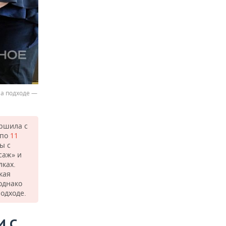
на подходе —
ершила с
 по
11
ы с
саж» и
лках.
кая
однако
одходе.
И С