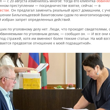
 — с 20 августа изменилось многое: тогда его клиентка
обвиня
нном преступлении — посредничестве взятке, сейчас — в
естве
. Он предлагал заменить реальный арест домашним, с уче
ошении Бильгильдеевой Вахитовским судом по многоэпизодному 
й избран запрет определенных действий.
их по уголовному делу нет. Люди, что проходят свидетелями, 
обвиняемыми по уголовным делам, — сообщил он. — И все они 
под стражей, хотя им вменяют более тяжкие статьи. На мой взг
вается предвзятое отношение к моей подзащитной».