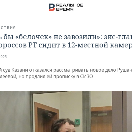
СТВИЯ
 бы «белочек» не завозили»: экс-гла
ороссов РТ сидит в 12-местной каме
2025
й суд Казани отказался рассматривать новое дело Руша
деевой, но продлил ей прописку в СИЗО
НА