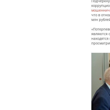
Подчеркнул
коррупцио
мошеннич
что в отн
млн рубле
«Потерпевш
являются 
находятся 
просматри