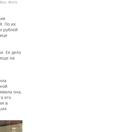
айон.
ния
. По их
и рублей
лице
и. Ее дело
 еще на
ила
нной
явила она,
а его
ая в
ших.