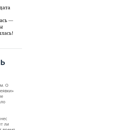
дата
лась —
бы
ялась!
ТЬ
м. О
неявки»
ие
ыло
ынес
ет ли
т время.