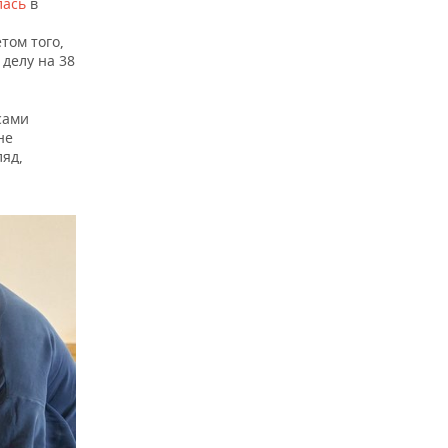
лась
в
том того,
делу на 38
сами
не
ляд,