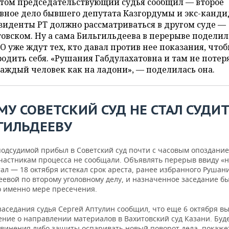
этом председательствующий судья сообщил — второе
вное дело бывшего депутата Казгордумы и экс-канди
зиденты РТ должно рассматриваться в другом суде —
овском. Ну а сама Бильгильдеева в перерыве подели
О уже ждут тех, кто давал против нее показания, что
одить себя. «Рушания Габдулахатовна и там не потер
аждый человек как на ладони», — поделилась она.
МУ СОВЕТСКИЙ СУД НЕ СТАЛ СУДИ
ГИЛЬДЕЕВУ
подсудимой прибыл в Советский суд почти с часовым опоздание
частникам процесса не сообщали. Объявлять перерыв ввиду «
тал — 18 октября истекал срок ареста, ранее избранного Рушан
еевой по второму уголовному делу, и назначенное заседание б
 именно мере пресечения.
заседания судья Сергей Аптулин сообщил, что еще 6 октября в
ение о направлении материалов в Вахитовский суд Казани. Буд
бвинения либо защиты оспаривать новый поворот дела, покаже