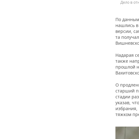
Дело в от
По данным
нашлись в
версии, с
та получал
Вишневског
Надарая се
также напр
прошлой н
Вахитовско
О продлени
старший п
стадии ра
указав, чт
избрания,
тяжком пр