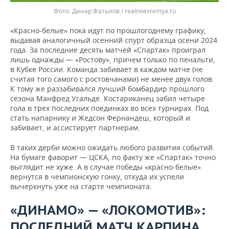
Динар Фатыхов / realnoevremya.ru
«Красно-белые» пока идут по прошлогоднему графику,
выдавая аналогичный осенний спурт образца осени 2024
года. За последние десять матчей «Спартак» проиграл
лишь однажды — «Ростову», причем только по пенальти,
в Кубке России. Команда забивает в каждом матче (не
считая того самого с ростовчанами) не менее двух голов.
К тому же раззабивался лучший бомбардир прошлого
сезона Манфред Угальде. Костариканец забил четыре
гола в трех последних поединках во всех турнирах. Под
стать напарнику и Жедсон Фернандеш, который и
забивает, и ассистирует партнерам.
В таких дерби можно ожидать любого развития событий.
На бумаге фаворит — ЦСКА, по факту же «Спартак» точно
выглядит не хуже. А в случае победы «красно-белые»
вернутся в чемпионскую гонку, откуда их успели
вычеркнуть уже на старте чемпионата.
«ДИНАМО» — «ЛОКОМОТИВ»:
ПОСЛЕДНИЙ МАТЧ КАРПИНА