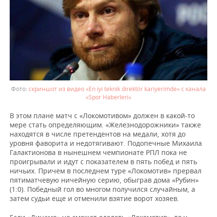
скриншот из видео «En iyi teknik direktör kariyerimde» с канала
«Spor Haberleri»
В этом плане матч с «Локомотивом» должен в какой-то
мере стать определяющим. «Железнодорожники» также
находятся в числе претендентов на медали, хотя до
уровня фаворита и недотягивают. Подопечные Михаила
Галактионова в нынешнем чемпионате РПЛ пока не
проигрывали и идут с показателем в пять побед и пять
ничьих. Причем в последнем туре «Локомотив» прервал
пятиматчевую ничейную серию, обыграв дома «Рубин»
(1:0). Победный гол во многом получился случайным, а
затем судьи еще и отменили взятие ворот хозяев.