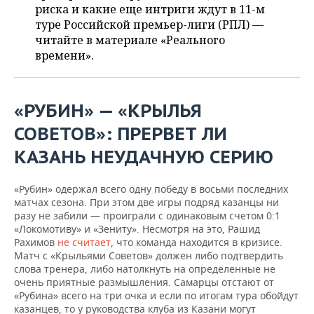
ВОДНЫЕ ВИДЫ СПОРТА
ОБРАЗОВАНИЕ
риска и какие еще интриги ждут в 11-м
туре Российской премьер-лиги (РПЛ) —
ХОККЕЙ С МЯЧОМ
ПРОИСШЕСТВИЯ
читайте в материале «Реального
времени».
«РУБИН» — «КРЫЛЬЯ
СОВЕТОВ»: ПРЕРВЕТ ЛИ
КАЗАНЬ НЕУДАЧНУЮ СЕРИЮ
«Рубин» одержал всего одну победу в восьми последних
матчах сезона. При этом две игры подряд казанцы ни
разу не забили — проиграли с одинаковым счетом 0:1
«Локомотиву» и «Зениту». Несмотря на это, Рашид
Рахимов
не считает
, что команда находится в кризисе.
Матч с «Крыльями Советов» должен либо подтвердить
слова тренера, либо натолкнуть на определенные не
очень приятные размышления. Самарцы отстают от
«Рубина» всего на три очка и если по итогам тура обойдут
казанцев, то у руководства клуба из Казани могут