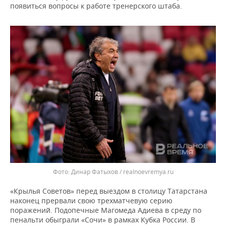
появиться вопросы к работе тренерского штаба.
Динар Фатыхов / realnoevremya.ru
«Крылья Советов» перед выездом в столицу Татарстана
наконец прервали свою трехматчевую серию
поражений. Подопечные Магомеда Адиева в среду по
пенальти обыграли «Сочи» в рамках Кубка России. В