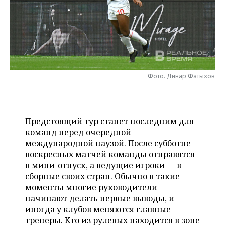
НЕФТЕХИМИЯ
РОЗНИЧНАЯ ТОРГОВЛЯ
НОВОСТИ ТЕХНОЛОГИЙ
МЕРОПРИЯТИЯ
НЕФТЬ
ТРАНСПОРТ
IT
НОВОСТИ МЕРОПРИЯТИЙ
СПОРТ
ОПК
УСЛУГИ
МЕДИА
ВЫЕЗДНАЯ РЕДАКЦИЯ
НОВОСТИ СПОРТА
ОБЩЕСТВО
ЭНЕРГЕТИКА
Фото: Динар Фатыхов
ТЕЛЕКОММУНИКАЦИИ
БИЗНЕС-БРАНЧИ
ФУТБОЛ
НОВОСТИ ОБЩЕСТВА
ФОТОГАЛЕРЕЯ
ONLINE-КОНФЕРЕНЦИИ
ХОККЕЙ
ВЛАСТЬ
СЮЖЕТЫ
Предстоящий тур станет последним для
команд перед очередной
ОТКРЫТАЯ ЛЕКЦИЯ
БАСКЕТБОЛ
ИНФРАСТРУКТУРА
СПРАВОЧНИК
международной паузой. После субботне-
воскресных матчей команды отправятся
ВОЛЕЙБОЛ
ИСТОРИЯ
СПИСОК ПЕРСОН
ПОЛНАЯ ВЕРСИЯ
в мини-отпуск, а ведущие игроки — в
сборные своих стран. Обычно в такие
КИБЕРСПОРТ
КУЛЬТУРА
СПИСОК КОМПАНИЙ
моменты многие руководители
начинают делать первые выводы, и
ФИГУРНОЕ КАТАНИЕ
МЕДИЦИНА
иногда у клубов меняются главные
тренеры. Кто из рулевых находится в зоне