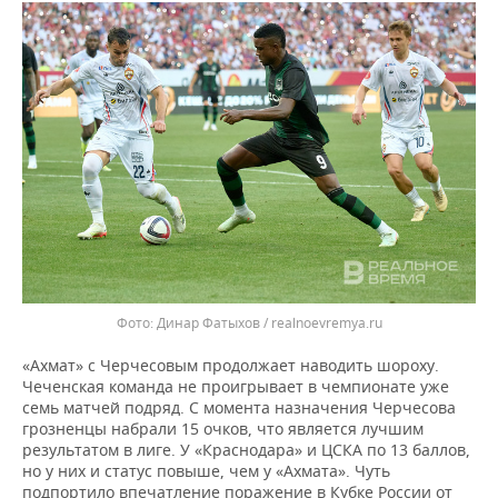
Динар Фатыхов / realnoevremya.ru
«Ахмат» с Черчесовым продолжает наводить шороху.
Чеченская команда не проигрывает в чемпионате уже
семь матчей подряд. С момента назначения Черчесова
грозненцы набрали 15 очков, что является лучшим
результатом в лиге. У «Краснодара» и ЦСКА по 13 баллов,
но у них и статус повыше, чем у «Ахмата». Чуть
подпортило впечатление поражение в Кубке России от