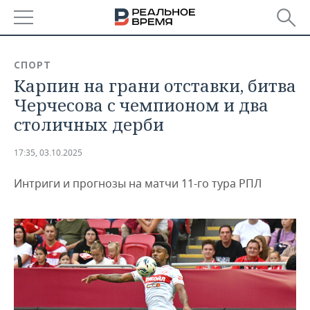
РЕГИОНЫ
СПОРТ
Карпин на грани отставки, битва
БАШКОРТОСТАН
НОВОСТИ
Черчесова с чемпионом и два
ТАТАРСТАН
АНАЛИТИКА
столичных дерби
УДМУРТИЯ
НОВОСТИ АНАЛИТИКИ
ЭКОНОМИКА
17:35, 03.10.2025
ДЕКЛАРАЦИИ О ДОХОДАХ
НОВОСТИ ЭКОНОМИКИ
ПРОМЫШЛЕННОСТЬ
Интриги и прогнозы на матчи 11-го тура РПЛ
КОРОЛИ ГОСЗАКАЗА ПФО
ФИНАНСЫ
НОВОСТИ
НЕДВИЖИМОСТЬ
ПРОМЫШЛЕННОСТИ
ВУЗЫ ТАТАРСТАНА
БАНКИ
НОВОСТИ НЕДВИЖИМОСТИ
АВТО
АГРОПРОМ
КОМУ ПРИНАДЛЕЖАТ
БЮДЖЕТ
НОВОСТИ АВТО
БИЗНЕС
ТОРГОВЫЕ ЦЕНТРЫ
МАШИНОСТРОЕНИЕ
ТАТАРСТАНА
ИНВЕСТИЦИИ
НОВОСТИ БИЗНЕСА
ТЕХНОЛОГИИ