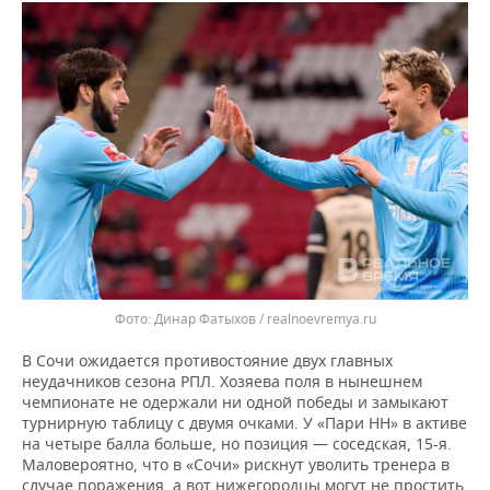
Динар Фатыхов / realnoevremya.ru
В Сочи ожидается противостояние двух главных
неудачников сезона РПЛ. Хозяева поля в нынешнем
чемпионате не одержали ни одной победы и замыкают
турнирную таблицу с двумя очками. У «Пари НН» в активе
на четыре балла больше, но позиция — соседская, 15-я.
Маловероятно, что в «Сочи» рискнут уволить тренера в
случае поражения, а вот нижегородцы могут не простить