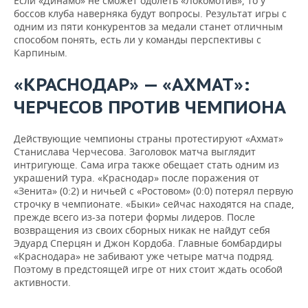
Если «Динамо» не сможет одолеть «Локомотив», то у
боссов клуба наверняка будут вопросы. Результат игры с
одним из пяти конкурентов за медали станет отличным
способом понять, есть ли у команды перспективы с
Карпиным.
«КРАСНОДАР» — «АХМАТ»:
ЧЕРЧЕСОВ ПРОТИВ ЧЕМПИОНА
Действующие чемпионы страны протестируют «Ахмат»
Станислава Черчесова. Заголовок матча выглядит
интригующе. Сама игра также обещает стать одним из
украшений тура. «Краснодар» после поражения от
«Зенита» (0:2) и ничьей с «Ростовом» (0:0) потерял первую
строчку в чемпионате. «Быки» сейчас находятся на спаде,
прежде всего из-за потери формы лидеров. После
возвращения из своих сборных никак не найдут себя
Эдуард Сперцян и Джон Кордоба. Главные бомбардиры
«Краснодара» не забивают уже четыре матча подряд.
Поэтому в предстоящей игре от них стоит ждать особой
активности.