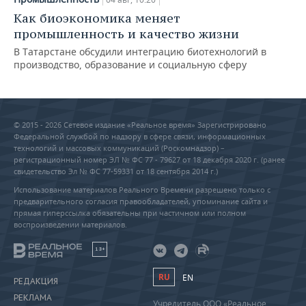
Как биоэкономика меняет
промышленность и качество жизни
В Татарстане обсудили интеграцию биотехнологий в
производство, образование и социальную сферу
© 2015 - 2026 Сетевое издание «Реальное время» Зарегистрировано
Федеральной службой по надзору в сфере связи, информационных
технологий и массовых коммуникаций (Роскомнадзор) –
регистрационный номер ЭЛ № ФС 77 - 79627 от 18 декабря 2020 г. (ранее
свидетельство Эл № ФС 77-59331 от 18 сентября 2014 г.)
Использование материалов Реального Времени разрешено только с
предварительного согласия правообладателей, упоминание сайта и
прямая гиперссылка обязательны при частичном или полном
воспроизведении материалов.
18+
RU
EN
РЕДАКЦИЯ
РЕКЛАМА
Учредитель ООО «Реальное