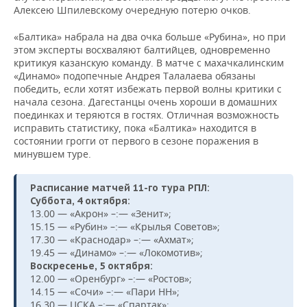
Алексею Шпилевскому очередную потерю очков.
«Балтика» набрала на два очка больше «Рубина», но при
этом эксперты восхваляют балтийцев, одновременно
критикуя казанскую команду. В матче с махачкалинским
«Динамо» подопечные Андрея Талалаева обязаны
победить, если хотят избежать первой волны критики с
начала сезона. Дагестанцы очень хороши в домашних
поединках и теряются в гостях. Отличная возможность
исправить статистику, пока «Балтика» находится в
состоянии грогги от первого в сезоне поражения в
минувшем туре.
Расписание матчей 11-го тура РПЛ:
Суббота, 4 октября:
13.00 — «Акрон» –:— «Зенит»;
15.15 — «Рубин» –:— «Крылья Советов»;
17.30 — «Краснодар» –:— «Ахмат»;
19.45 — «Динамо» –:— «Локомотив»;
Воскресенье, 5 октября:
12.00 — «Оренбург» –:— «Ростов»;
14.15 — «Сочи» –:— «Пари НН»;
16.30 — ЦСКА –:— «Спартак»;