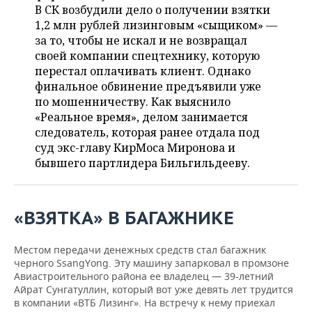
ВОДНЫЕ ВИДЫ СПОРТА
ОБРАЗОВАНИЕ
В СК возбудили дело о получении взятки
1,2 млн рублей лизинговым «сыщиком» —
ХОККЕЙ С МЯЧОМ
ПРОИСШЕСТВИЯ
за то, чтобы не искал и не возвращал
своей компании спецтехнику, которую
перестал оплачивать клиент. Однако
финальное обвинение предъявили уже
по мошенничеству. Как выяснило
«Реальное время», делом занимается
следователь, которая ранее отдала под
суд экс-главу КирМоса Миронова и
бывшего партлидера Бильгильдееву.
«ВЗЯТКА» В БАГАЖНИКЕ
Местом передачи денежных средств стал багажник
черного SsangYong. Эту машину запарковал в промзоне
Авиастроительного района ее владелец — 39-летний
Айрат Сунгатуллин, который вот уже девять лет трудится
в компании «ВТБ Лизинг». На встречу к нему приехал