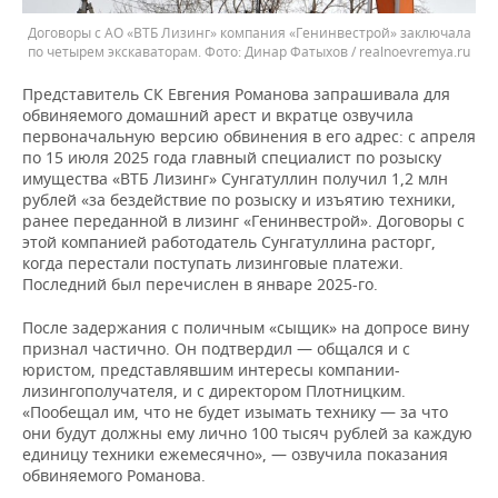
Договоры с АО «ВТБ Лизинг» компания «Генинвестрой» заключала
по четырем экскаваторам.
Динар Фатыхов / realnoevremya.ru
Представитель СК Евгения Романова запрашивала для
обвиняемого домашний арест и вкратце озвучила
первоначальную версию обвинения в его адрес: с апреля
по 15 июля 2025 года главный специалист по розыску
имущества «ВТБ Лизинг» Сунгатуллин получил 1,2 млн
рублей «за бездействие по розыску и изъятию техники,
ранее переданной в лизинг «Генинвестрой». Договоры с
этой компанией работодатель Сунгатуллина расторг,
когда перестали поступать лизинговые платежи.
Последний был перечислен в январе 2025-го.
После задержания с поличным «сыщик» на допросе вину
признал частично. Он подтвердил — общался и с
юристом, представлявшим интересы компании-
лизингополучателя, и с директором Плотницким.
«Пообещал им, что не будет изымать технику — за что
они будут должны ему лично 100 тысяч рублей за каждую
единицу техники ежемесячно», — озвучила показания
обвиняемого Романова.