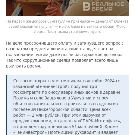
На первом же допросе Сунгатуллин признался — деньги от клиента
своей компании получал — но это была не взятка, а обман.
Ирина Плотникова / realnoevremya.ru
На деле просрочившего оплату и затянувшего вопрос с
возвратом предмета лизинга клиента ждет счет за
пользование чужим даже после расторжения договора.
Так что коррупционная сделка позволяет всего лишь
выиграть время.
Согласно открытым источникам, в декабре 2024-го
казанский «Генинвестрой» получил три
госконтракта по сносу аварийных домов в деревне
Позимь и селе Завьялово в Удмуртии и сносу
объектов капитального строительства в одном из
поселений Нижегородской области. Цена всех
работ — 2 млн рублей. При этом выручка от
продаж компании, по данным «СПАРК-Интерфакс»,
в прошлом году превысила 51 млн рублей. Кроме
«Генинвестроя» Плотницкий руководит и владеет