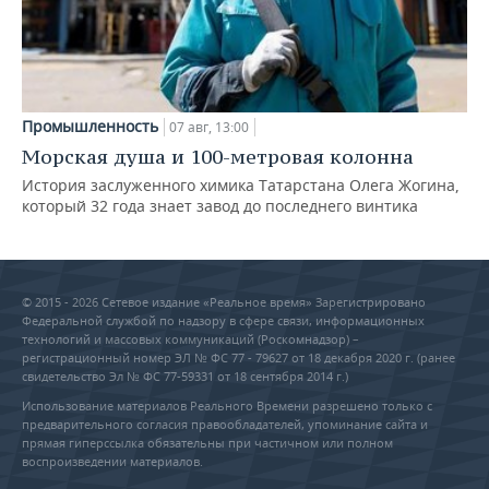
Промышленность
07 авг, 13:00
Морская душа и 100-метровая колонна
История заслуженного химика Татарстана Олега Жогина,
который 32 года знает завод до последнего винтика
© 2015 - 2026 Сетевое издание «Реальное время» Зарегистрировано
Федеральной службой по надзору в сфере связи, информационных
технологий и массовых коммуникаций (Роскомнадзор) –
регистрационный номер ЭЛ № ФС 77 - 79627 от 18 декабря 2020 г. (ранее
свидетельство Эл № ФС 77-59331 от 18 сентября 2014 г.)
Использование материалов Реального Времени разрешено только с
предварительного согласия правообладателей, упоминание сайта и
прямая гиперссылка обязательны при частичном или полном
воспроизведении материалов.