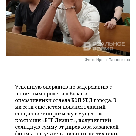
НЕФТЕХИМИЯ
РОЗНИЧНАЯ ТОРГОВЛЯ
НОВОСТИ ТЕХНОЛОГИЙ
МЕРОПРИЯТИЯ
НЕФТЬ
ТРАНСПОРТ
IT
НОВОСТИ МЕРОПРИЯТИЙ
СПОРТ
ОПК
УСЛУГИ
МЕДИА
ВЫЕЗДНАЯ РЕДАКЦИЯ
НОВОСТИ СПОРТА
ОБЩЕСТВО
ЭНЕРГЕТИКА
ТЕЛЕКОММУНИКАЦИИ
БИЗНЕС-БРАНЧИ
ФУТБОЛ
НОВОСТИ ОБЩЕСТВА
ФОТОГАЛЕРЕЯ
Фото: Ирина Плотникова
ONLINE-КОНФЕРЕНЦИИ
ХОККЕЙ
ВЛАСТЬ
СЮЖЕТЫ
ОТКРЫТАЯ ЛЕКЦИЯ
БАСКЕТБОЛ
ИНФРАСТРУКТУРА
СПРАВОЧНИК
Успешную операцию по задержанию с
поличным провели в Казани
ВОЛЕЙБОЛ
ИСТОРИЯ
СПИСОК ПЕРСОН
ПОЛНАЯ ВЕРСИЯ
оперативники отдела БЭП УВД города. В
их сети еще летом попался главный
КИБЕРСПОРТ
КУЛЬТУРА
СПИСОК КОМПАНИЙ
специалист по розыску имущества
компании «ВТБ Лизинг», получивший
ФИГУРНОЕ КАТАНИЕ
МЕДИЦИНА
солидную сумму от директора казанской
фирмы-получателя лизинговой техники.