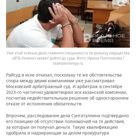
Уже этой осенью дело главного специалиста по розыску имущества
«ВТБ Лизинг» может дойти до суда.
Ирина Плотникова /
realnoevremya.ru
Райсуд в иске отказал, поскольку те же обстоятельства
спора между двумя компаниями уже рассматривал
Московский арбитражный суд. И арбитраж в сентябре
2023-го частично удовлетворил иск казанской компании,
посчитав недействительным решение об одностороннем
отказе от исполнения обязательств.
Впрочем, расследование дела Сунгатуллина подтвердило
его позицию об отсутствии полномочий на те действия,
за которые он получал деньги. Такую квалификацию
одобрила и надзирающая за делом прокуратура