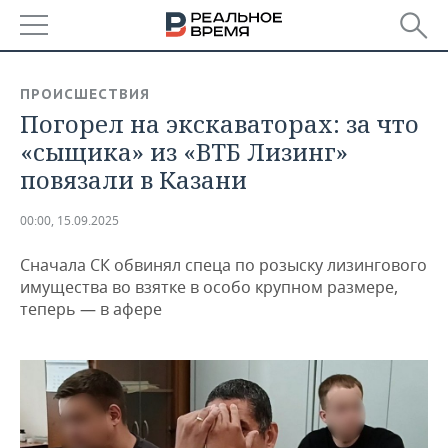
РЕГИОНЫ
ПРОИСШЕСТВИЯ
Погорел на экскаваторах: за что
БАШКОРТОСТАН
НОВОСТИ
«сыщика» из «ВТБ Лизинг»
ТАТАРСТАН
АНАЛИТИКА
повязали в Казани
УДМУРТИЯ
НОВОСТИ АНАЛИТИКИ
ЭКОНОМИКА
00:00, 15.09.2025
ДЕКЛАРАЦИИ О ДОХОДАХ
НОВОСТИ ЭКОНОМИКИ
ПРОМЫШЛЕННОСТЬ
Сначала СК обвинял спеца по розыску лизингового
имущества во взятке в особо крупном размере,
КОРОЛИ ГОСЗАКАЗА ПФО
ФИНАНСЫ
НОВОСТИ
НЕДВИЖИМОСТЬ
теперь — в афере
ПРОМЫШЛЕННОСТИ
ВУЗЫ ТАТАРСТАНА
БАНКИ
НОВОСТИ НЕДВИЖИМОСТИ
АВТО
АГРОПРОМ
КОМУ ПРИНАДЛЕЖАТ
БЮДЖЕТ
НОВОСТИ АВТО
БИЗНЕС
ТОРГОВЫЕ ЦЕНТРЫ
МАШИНОСТРОЕНИЕ
ТАТАРСТАНА
ИНВЕСТИЦИИ
НОВОСТИ БИЗНЕСА
ТЕХНОЛОГИИ