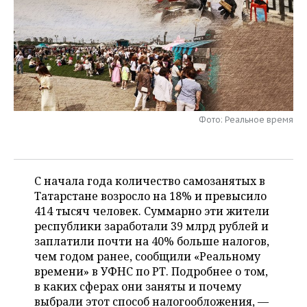
НЕФТЕХИМИЯ
РОЗНИЧНАЯ ТОРГОВЛЯ
НОВОСТИ ТЕХНОЛОГИЙ
МЕРОПРИЯТИЯ
НЕФТЬ
ТРАНСПОРТ
IT
НОВОСТИ МЕРОПРИЯТИЙ
СПОРТ
ОПК
УСЛУГИ
МЕДИА
ВЫЕЗДНАЯ РЕДАКЦИЯ
НОВОСТИ СПОРТА
ОБЩЕСТВО
ЭНЕРГЕТИКА
ТЕЛЕКОММУНИКАЦИИ
БИЗНЕС-БРАНЧИ
ФУТБОЛ
НОВОСТИ ОБЩЕСТВА
ФОТОГАЛЕРЕЯ
Фото: Реальное время
ONLINE-КОНФЕРЕНЦИИ
ХОККЕЙ
ВЛАСТЬ
СЮЖЕТЫ
С начала года количество самозанятых в
ОТКРЫТАЯ ЛЕКЦИЯ
БАСКЕТБОЛ
ИНФРАСТРУКТУРА
СПРАВОЧНИК
Татарстане возросло на 18% и превысило
414 тысяч человек. Суммарно эти жители
ВОЛЕЙБОЛ
ИСТОРИЯ
СПИСОК ПЕРСОН
ПОЛНАЯ ВЕРСИЯ
республики заработали 39 млрд рублей и
заплатили почти на 40% больше налогов,
КИБЕРСПОРТ
КУЛЬТУРА
СПИСОК КОМПАНИЙ
чем годом ранее, сообщили «Реальному
времени» в УФНС по РТ. Подробнее о том,
ФИГУРНОЕ КАТАНИЕ
МЕДИЦИНА
в каких сферах они заняты и почему
выбрали этот способ налогообложения, —