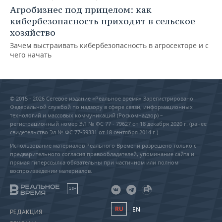
Агробизнес под прицелом: как
кибербезопасность приходит в сельское
хозяйство
Зачем выстраивать кибербезопасность в агросекторе и с
чего начать
© 2015 - 2026 Сетевое издание «Реальное время» Зарегистрировано
Федеральной службой по надзору в сфере связи, информационных
технологий и массовых коммуникаций (Роскомнадзор) –
регистрационный номер ЭЛ № ФС 77 - 79627 от 18 декабря 2020 г. (ранее
свидетельство Эл № ФС 77-59331 от 18 сентября 2014 г.)
Использование материалов Реального Времени разрешено только с
предварительного согласия правообладателей, упоминание сайта и
прямая гиперссылка обязательны при частичном или полном
воспроизведении материалов.
18+
RU
EN
РЕДАКЦИЯ