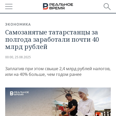
РЕГИОНЫ
ЭКОНОМИКА
Самозанятые татарстанцы за
БАШКОРТОСТАН
НОВОСТИ
полгода заработали почти 40
ТАТАРСТАН
АНАЛИТИКА
млрд рублей
УДМУРТИЯ
НОВОСТИ АНАЛИТИКИ
ЭКОНОМИКА
00:00, 25.08.2025
ДЕКЛАРАЦИИ О ДОХОДАХ
НОВОСТИ ЭКОНОМИКИ
ПРОМЫШЛЕННОСТЬ
Заплатив при этом свыше 2,4 млрд рублей налогов,
или на 40% больше, чем годом ранее
КОРОЛИ ГОСЗАКАЗА ПФО
ФИНАНСЫ
НОВОСТИ
НЕДВИЖИМОСТЬ
ПРОМЫШЛЕННОСТИ
ВУЗЫ ТАТАРСТАНА
БАНКИ
НОВОСТИ НЕДВИЖИМОСТИ
АВТО
АГРОПРОМ
КОМУ ПРИНАДЛЕЖАТ
БЮДЖЕТ
НОВОСТИ АВТО
БИЗНЕС
ТОРГОВЫЕ ЦЕНТРЫ
МАШИНОСТРОЕНИЕ
ТАТАРСТАНА
ИНВЕСТИЦИИ
НОВОСТИ БИЗНЕСА
ТЕХНОЛОГИИ