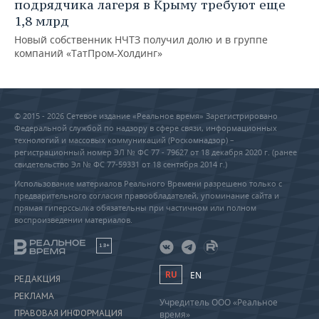
подрядчика лагеря в Крыму требуют еще
1,8 млрд
Новый собственник НЧТЗ получил долю и в группе
компаний «ТатПром-Холдинг»
© 2015 - 2026 Сетевое издание «Реальное время» Зарегистрировано
Федеральной службой по надзору в сфере связи, информационных
технологий и массовых коммуникаций (Роскомнадзор) –
регистрационный номер ЭЛ № ФС 77 - 79627 от 18 декабря 2020 г. (ранее
свидетельство Эл № ФС 77-59331 от 18 сентября 2014 г.)
Использование материалов Реального Времени разрешено только с
предварительного согласия правообладателей, упоминание сайта и
прямая гиперссылка обязательны при частичном или полном
воспроизведении материалов.
18+
RU
EN
РЕДАКЦИЯ
РЕКЛАМА
Учредитель ООО «Реальное
ПРАВОВАЯ ИНФОРМАЦИЯ
время»