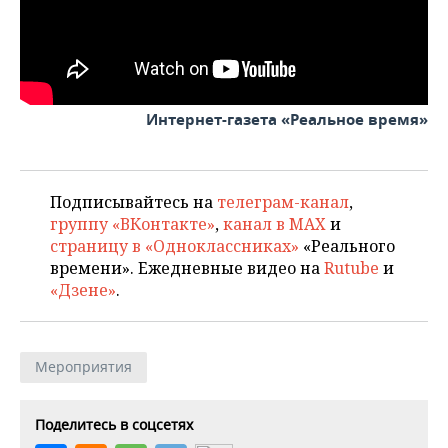
ВОДНЫЕ ВИДЫ СПОРТА
ОБРАЗОВАНИЕ
ХОККЕЙ С МЯЧОМ
ПРОИСШЕСТВИЯ
Интернет-газета «Реальное время»
Подписывайтесь на
телеграм-канал
,
группу «ВКонтакте»
,
канал в MAX
и
страницу в «Одноклассниках»
«Реального
времени». Ежедневные видео на
Rutube
и
«Дзене»
.
Мероприятия
Поделитесь в соцсетях