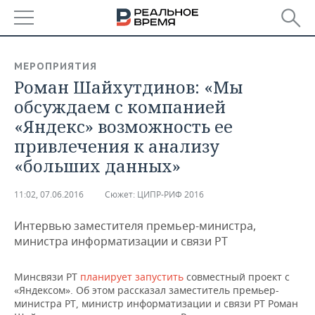
РЕГИОНЫ
МЕРОПРИЯТИЯ
Роман Шайхутдинов: «Мы
БАШКОРТОСТАН
НОВОСТИ
обсуждаем с компанией
ТАТАРСТАН
АНАЛИТИКА
«Яндекс» возможность ее
привлечения к анализу
УДМУРТИЯ
НОВОСТИ АНАЛИТИКИ
ЭКОНОМИКА
«больших данных»
ДЕКЛАРАЦИИ О ДОХОДАХ
НОВОСТИ ЭКОНОМИКИ
ПРОМЫШЛЕННОСТЬ
11:02, 07.06.2016
Сюжет:
ЦИПР-РИФ 2016
КОРОЛИ ГОСЗАКАЗА ПФО
ФИНАНСЫ
НОВОСТИ
НЕДВИЖИМОСТЬ
ПРОМЫШЛЕННОСТИ
Интервью заместителя премьер-министра,
министра информатизации и связи РТ
ВУЗЫ ТАТАРСТАНА
БАНКИ
НОВОСТИ НЕДВИЖИМОСТИ
АВТО
АГРОПРОМ
КОМУ ПРИНАДЛЕЖАТ
БЮДЖЕТ
НОВОСТИ АВТО
БИЗНЕС
Минсвязи РТ
планирует запустить
совместный проект с
ТОРГОВЫЕ ЦЕНТРЫ
МАШИНОСТРОЕНИЕ
«Яндексом». Об этом рассказал заместитель премьер-
ТАТАРСТАНА
министра РТ, министр информатизации и связи РТ Роман
ИНВЕСТИЦИИ
НОВОСТИ БИЗНЕСА
ТЕХНОЛОГИИ