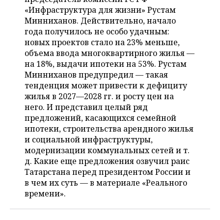
ВОДНЫЕ ВИДЫ СПОРТА
ОБРАЗОВАНИЕ
«Инфраструктура для жизни» Рустам
Минниханов. Действительно, начало
ХОККЕЙ С МЯЧОМ
ПРОИСШЕСТВИЯ
года получилось не особо удачным:
новых проектов стало на 23% меньше,
объема ввода многоквартирного жилья —
на 18%, выдачи ипотеки на 53%. Рустам
Минниханов предупредил — такая
тенденция может привести к дефициту
жилья в 2027—2028 гг. и росту цен на
него. И представил целый ряд
предложений, касающихся семейной
ипотеки, строительства арендного жилья
и социальной инфраструктуры,
модернизации коммунальных сетей и т.
д. Какие еще предложения озвучил раис
Татарстана перед президентом России и
в чем их суть — в материале «Реального
времени».