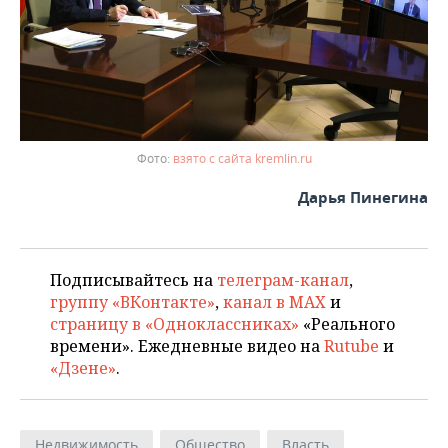
взято с сайта kremlin.ru
Дарья Пинегина
Подписывайтесь на
телеграм-канал
,
группу «ВКонтакте»
,
канал в MAX
и
страницу в «Одноклассниках»
«Реального
времени». Ежедневные видео на
Rutube
и
«Дзене»
.
Недвижимость
Общество
Власть