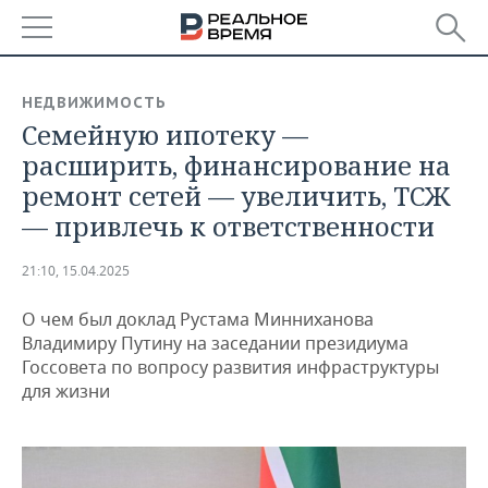
РЕГИОНЫ
НЕДВИЖИМОСТЬ
Семейную ипотеку —
БАШКОРТОСТАН
НОВОСТИ
расширить, финансирование на
ТАТАРСТАН
АНАЛИТИКА
ремонт сетей — увеличить, ТСЖ
— привлечь к ответственности
УДМУРТИЯ
НОВОСТИ АНАЛИТИКИ
ЭКОНОМИКА
21:10, 15.04.2025
ДЕКЛАРАЦИИ О ДОХОДАХ
НОВОСТИ ЭКОНОМИКИ
ПРОМЫШЛЕННОСТЬ
О чем был доклад Рустама Минниханова
КОРОЛИ ГОСЗАКАЗА ПФО
ФИНАНСЫ
НОВОСТИ
НЕДВИЖИМОСТЬ
Владимиру Путину на заседании президиума
ПРОМЫШЛЕННОСТИ
Госсовета по вопросу развития инфраструктуры
ВУЗЫ ТАТАРСТАНА
БАНКИ
НОВОСТИ НЕДВИЖИМОСТИ
АВТО
для жизни
АГРОПРОМ
КОМУ ПРИНАДЛЕЖАТ
БЮДЖЕТ
НОВОСТИ АВТО
БИЗНЕС
ТОРГОВЫЕ ЦЕНТРЫ
МАШИНОСТРОЕНИЕ
ТАТАРСТАНА
ИНВЕСТИЦИИ
НОВОСТИ БИЗНЕСА
ТЕХНОЛОГИИ