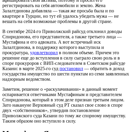
афишировать свои активы, поэтому и просил его
регистрировать на себя автомобили и землю. Жена
Залалтдинова добавляла — такая же просьба была и по
квартире в Турции, но тут ей удалось убедить мужа — не
вешать на себя возможные проблемы в другой стране.
В сентябре 2024-го Приволжский райсуд отклонил доводы
Спиридонова, его представителя, а также третьего лица —
Мустафина и его адвоката. А вот встречный иск
Залалтдинова, в поддержку которого выступила и
прокуратура,
удовлетворил
в полном объеме. Причем это
решение еще до вступления в силу сыграло свою роль и в
споре прокуроров с ВИП-следователем в Советском райсуде
Казани: в марте 2025-го суд
постановил
— обратить в доход
государства имущество по шести пунктам из семи заявленных
надзорным ведомством.
Заметим, решение о «раскулачивании» в данный момент
оспаривается ответчиками Мустафиным и представителем
Спиридонова, который в этом деле признан третьим лицом.
Зато накануне Верховный суд РТ сказал свое слово в споре
двух «собственников», утвердив постановление
Приволжского суда Казани по тому же спорному имуществу.
Таким образом оно вступило в силу.