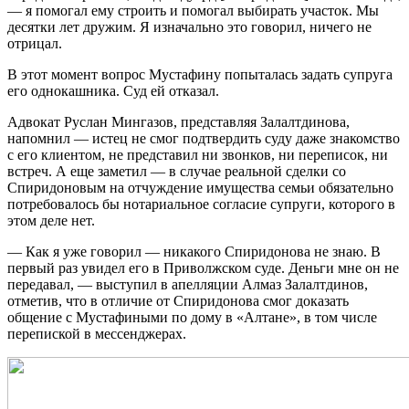
— я помогал ему строить и помогал выбирать участок. Мы
десятки лет дружим. Я изначально это говорил, ничего не
отрицал.
В этот момент вопрос Мустафину попыталась задать супруга
его однокашника. Суд ей отказал.
Адвокат Руслан Мингазов, представляя Залалтдинова,
напомнил — истец не смог подтвердить суду даже знакомство
с его клиентом, не представил ни звонков, ни переписок, ни
встреч. А еще заметил — в случае реальной сделки со
Спиридоновым на отчуждение имущества семьи обязательно
потребовалось бы нотариальное согласие супруги, которого в
этом деле нет.
— Как я уже говорил — никакого Спиридонова не знаю. В
первый раз увидел его в Приволжском суде. Деньги мне он не
передавал, — выступил в апелляции Алмаз Залалтдинов,
отметив, что в отличие от Спиридонова смог доказать
общение с Мустафиными по дому в «Алтане», в том числе
перепиской в мессенджерах.