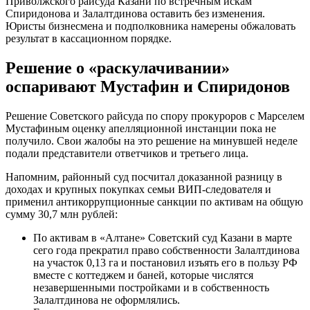
Приволжского райсуда Казани по встречным искам
Спиридонова и Залалтдинова оставить без изменения.
Юристы бизнесмена и подполковника намерены обжаловать
результат в кассационном порядке.
Решение о «раскулачивании»
оспаривают Мустафин и Спиридонов
Решение Советского райсуда по спору прокуроров с Марселем
Мустафиным оценку апелляционной инстанции пока не
получило. Свои жалобы на это решение на минувшей неделе
подали представители ответчиков и третьего лица.
Напомним, районный суд посчитал доказанной разницу в
доходах и крупных покупках семьи ВИП-следователя и
применил антикоррупционные санкции по активам на общую
сумму 30,7 млн рублей:
По активам в «Алтане» Советский суд Казани в марте
сего года прекратил право собственности Залалтдинова
на участок 0,13 га и постановил изъять его в пользу РФ
вместе с коттеджем и баней, которые числятся
незавершенными постройками и в собственность
Залалтдинова не оформлялись.