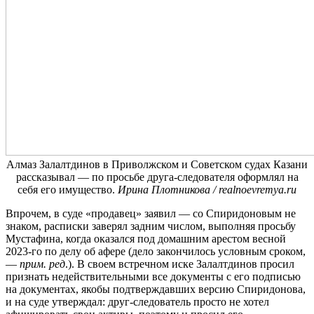
Алмаз Залалтдинов в Приволжском и Советском судах Казани
рассказывал — по просьбе друга-следователя оформлял на
себя его имущество.
Ирина Плотникова / realnoevremya.ru
Впрочем, в суде «продавец» заявил — со Спиридоновым не
знаком, расписки заверял задним числом, выполняя просьбу
Мустафина, когда оказался под домашним арестом весной
2023-го по делу об афере (дело закончилось условным сроком,
—
прим. ред
.). В своем встречном иске Залалтдинов просил
признать недействительными все документы с его подписью
на документах, якобы подтверждавших версию Спиридонова,
и на суде утверждал: друг-следователь просто не хотел