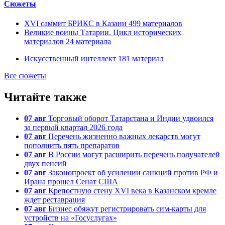
Сюжеты
XVI саммит БРИКС в Казани
499
материалов
Великие воины Татарии. Цикл исторических
материалов
24
материала
Искусственный интеллект
181
материал
Все сюжеты
Читайте также
07 авг
Торговый оборот Татарстана и Индии удвоился
за первый квартал 2026 года
07 авг
Перечень жизненно важных лекарств могут
пополнить пять препаратов
07 авг
В России могут расширить перечень получателей
двух пенсий
07 авг
Законопроект об усилении санкций против РФ и
Ирана прошел Сенат США
07 авг
Крепостную стену XVI века в Казанском кремле
ждет реставрация
07 авг
Бизнес обяжут регистрировать сим-карты для
устройств на «Госуслугах»