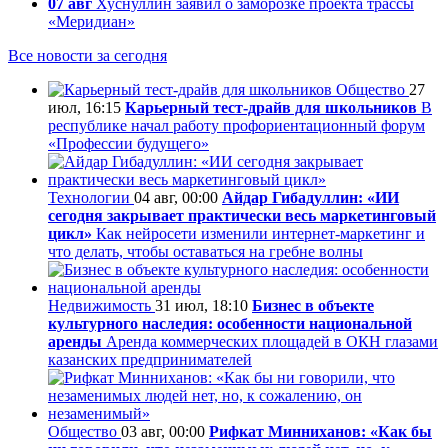
07 авг
Хуснуллин заявил о заморозке проекта трассы
«Меридиан»
Все новости за сегодня
Общество
27
июл, 16:15
Карьерный тест-драйв для школьников
В
республике начал работу профориентационный форум
«Профессии будущего»
Технологии
04 авг, 00:00
Айдар Гибадуллин: «ИИ
сегодня закрывает практически весь маркетинговый
цикл»
Как нейросети изменили интернет-маркетинг и
что делать, чтобы оставаться на гребне волны
Недвижимость
31 июл, 18:10
Бизнес в объекте
культурного наследия: особенности национальной
аренды
Аренда коммерческих площадей в ОКН глазами
казанских предпринимателей
Общество
03 авг, 00:00
Рифкат Минниханов: «Как бы