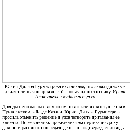
Юрист Диляра Бурмистрова настаивала, что Залалтдиновым
движет личная неприязнь к бывшему однокласснику.
Ирина
Плотникова / realnoevremya.ru
Доводы несогласных во многом повторяли их выступления в
Приволжском райсуде Казани. Юрист Диляра Бурмистрова
просила отменить решение и удовлетворить притязания ее
клиента. По ее мнению, проведенная экспертиза по сроку
давности расписок о передаче денег не подтверждает доводы