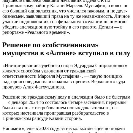
имущества являлся бывший начальник отдела СК по
Приволжскому району Казани Марсель Мустафин, а вовсе не
его бывший одноклассник, что числился таковым, и не друг-
бизнесмен, заявлявший права на ту же недвижимость. Личное
участие подполковника на финальном заседании не помогло
убедить апелляционную тройку в его правоте. Детали — в
репортаже «Реального времени».
Решение по «собственникам»
имущества в «Алтане» вступило в силу
«Инициирование судебного спора Эдуардом Спиридоновым
является способом уклонения от гражданской
ответственности Марселя Мустафина», — такую позицию
надзорного ведомства изложила в прениях Верховного суда
прокурор Алия Фатхутдинова.
Решение по гражданскому делу в апелляции было не быстрым
— с декабря 2024-го состоялось четыре заседания, перерывы
были связаны с истребованием новых доказательств, на
которых настаивала проигравшая разбирательство в
Приволжском райсуде Казани сторона.
Напомним, еще в 2023 году, за несколько месяцев до подачи