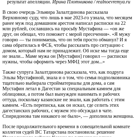
результат апелляции.
Ирина Плотникова / realnoevremya.ru
В свою очередь Эльмира Залалтдинова рассказала
Верховному суду, что лишь в мае 2023-го узнала, что месяцем
ранее муж под домашним арестом написал расписки на 22
млн рублей, сославшись на просьбу Мустафина — «он же
друг, он обещал, что поможет с мерой пресечения». «Я мужу
говорю — ты понимаешь, что он тебя просто обманул? И я
сама обратилась в ФСБ, чтобы рассказать про ситуацию с
домом, который нам не принадлежит. Об иске мы тогда еще
не знали... Маме мужа он [Мустафин] говорил — расписки
нужны, чтобы оформить через МФЦ этот дом...»
Также супруга Залалтдинова рассказала, что, как подруга
Эльзы Мустафиной, знала и о том, что семья подполковника
тщательно выбирала стройматериалы для дома, а сам
Мустафин летал в Дагестан за специальным камнем для
облицовки, а потом был вынужден нанимать и рабочих
оттуда, поскольку казанские не знали, как работать с этим
камнем. «Есть переписка, как он искал, где селить этих
дагестанских рабочих, с мужем это обсуждал в чате.
Спиридонова там никакого не было», — дополнила женщина.
После продолжительного времени в совещательной комнате
коллегия судей ВС Татарстана постановила: решение