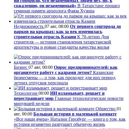
ни говорили, что незаменимых людей нет, но, к
сожалению, он незаменимый»
В Татарстане прошел
семинар памяти археолога Фаяза Хузина
Недвижимость
07 авг, 08:00
От первого соцгорода до
парков на крышах: как за век изменилась
строительная отрасль Казани
К 70-летию Дня
строителя — история становления татарстанской
архитектуры и новые стандарты качества жилья
Бизнес
07 авг, 00:00
Опрос предпринимателей: как
организуете работу с кадрами летом?
Казанские
бизнесмены — о том, как проходит для них период
летних отпусков персонала
Технологии
00:00
ИИ взламывает, решает и
перестраивает мир
Главные технологические новости
минувшей недели
Общество
01
авг, 00:00
Большая история в маленькой комнате
«Все наши вчера» Наталии Гинзбург — книга о том, как
история незаметно разрушает обычную жизнь