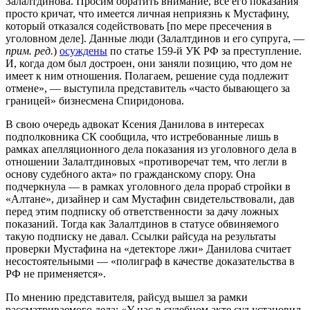
Залалтдинова. Просим обратить внимание, все его показания
просто кричат, что имеется личная неприязнь к Мустафину,
который отказался содействовать [по мере пресечения в
уголовном деле]. Данные люди (Залалтдинов и его супруга, —
прим. ред.
)
осуждены
по статье 159-й УК РФ за преступление.
И, когда дом был достроен, они заняли позицию, что дом не
имеет к ним отношения. Полагаем, решение суда подлежит
отмене», — выступила представитель «часто бывающего за
границей» бизнесмена Спиридонова.
В свою очередь адвокат Ксения Данилова в интересах
подполковника СК сообщила, что истребованные лишь в
рамках апелляционного дела показания из уголовного дела в
отношении Залалтдиновых «противоречат тем, что легли в
основу судебного акта» по гражданскому спору. Она
подчеркнула — в рамках уголовного дела прораб стройки в
«Алтане», дизайнер и сам Мустафин свидетельствовали, дав
перед этим подписку об ответственности за дачу ложных
показаний. Тогда как Залалтдинов в статусе обвиняемого
такую подписку не давал. Ссылки райсуда на результаты
проверки Мустафина на «детекторе лжи» Данилова считает
несостоятельными — «полиграф в качестве доказательства в
РФ не применяется».
По мнению представителя, райсуд вышел за рамки
рассматриваемого дела: «У нас в судебном акте суд установил