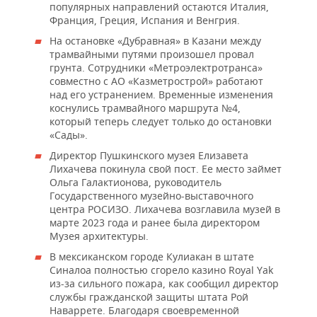
ВОДНЫЕ ВИДЫ СПОРТА
ОБРАЗОВАНИЕ
популярных направлений остаются Италия,
Франция, Греция, Испания и Венгрия.
ХОККЕЙ С МЯЧОМ
ПРОИСШЕСТВИЯ
На остановке «Дубравная» в Казани между
трамвайными путями произошел провал
грунта. Сотрудники «Метроэлектротранса»
совместно с АО «Казметрострой» работают
над его устранением. Временные изменения
коснулись трамвайного маршрута №4,
который теперь следует только до остановки
«Сады».
Директор Пушкинского музея Елизавета
Лихачева покинула свой пост. Ее место займет
Ольга Галактионова, руководитель
Государственного музейно-выставочного
центра РОСИЗО. Лихачева возглавила музей в
марте 2023 года и ранее была директором
Музея архитектуры.
В мексиканском городе Кулиакан в штате
Синалоа полностью сгорело казино Royal Yak
из-за сильного пожара, как сообщил директор
службы гражданской защиты штата Рой
Наваррете. Благодаря своевременной