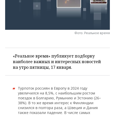
НЕФТЕХИМИЯ
РОЗНИЧНАЯ ТОРГОВЛЯ
НОВОСТИ ТЕХНОЛОГИЙ
МЕРОПРИЯТИЯ
НЕФТЬ
ТРАНСПОРТ
IT
НОВОСТИ МЕРОПРИЯТИЙ
СПОРТ
ОПК
УСЛУГИ
МЕДИА
ВЫЕЗДНАЯ РЕДАКЦИЯ
НОВОСТИ СПОРТА
ОБЩЕСТВО
Фото: Реальное время
ЭНЕРГЕТИКА
ТЕЛЕКОММУНИКАЦИИ
БИЗНЕС-БРАНЧИ
ФУТБОЛ
НОВОСТИ ОБЩЕСТВА
ФОТОГАЛЕРЕЯ
«Реальное время» публикует подборку
ONLINE-КОНФЕРЕНЦИИ
ХОККЕЙ
ВЛАСТЬ
СЮЖЕТЫ
наиболее важных и интересных новостей
на утро пятницы, 17 января.
ОТКРЫТАЯ ЛЕКЦИЯ
БАСКЕТБОЛ
ИНФРАСТРУКТУРА
СПРАВОЧНИК
ВОЛЕЙБОЛ
ИСТОРИЯ
СПИСОК ПЕРСОН
ПОЛНАЯ ВЕРСИЯ
Турпоток россиян в Европу в 2024 году
КИБЕРСПОРТ
КУЛЬТУРА
СПИСОК КОМПАНИЙ
увеличился на 8,5%, с наибольшим ростом
поездок в Болгарию, Румынию и Эстонию (26–
38%). В то же время интерес к Финляндии
ФИГУРНОЕ КАТАНИЕ
МЕДИЦИНА
снизился в полтора раза, а Швеция и Дания
также показали падение. В числе самых