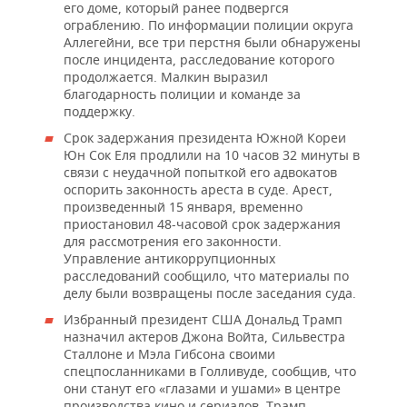
его доме, который ранее подвергся
ограблению. По информации полиции округа
Аллегейни, все три перстня были обнаружены
после инцидента, расследование которого
продолжается. Малкин выразил
благодарность полиции и команде за
поддержку.
Срок задержания президента Южной Кореи
Юн Сок Еля продлили на 10 часов 32 минуты в
связи с неудачной попыткой его адвокатов
оспорить законность ареста в суде. Арест,
произведенный 15 января, временно
приостановил 48-часовой срок задержания
для рассмотрения его законности.
Управление антикоррупционных
расследований сообщило, что материалы по
делу были возвращены после заседания суда.
Избранный президент США Дональд Трамп
назначил актеров Джона Войта, Сильвестра
Сталлоне и Мэла Гибсона своими
спецпосланниками в Голливуде, сообщив, что
они станут его «глазами и ушами» в центре
производства кино и сериалов. Трамп