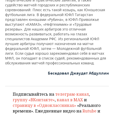
теоретические и практические занятия, а также
судейство матчей городских и республиканских
соревнований. Плюс есть такой козырь, как Юношеская
футбольная лига. В федеральной ЮФЛ Татарстан
представлен юношами «Рубина», в ЮФЛ-Приволжье
выступают «КАМАЗ», «Нефтехимик» и «Трудовые
резервы». Для наших арбитров это отличная
возможность развиваться, работать на глазах
специалистов Академии РФС. Из региональной ЮФЛ
лучшие арбитры получают назначения на матчи
федеральной ЮФЛ, затем — Молодежной футбольной
лиги. Если судья хорошо зарекомендовал себя в матчах
МФЛ, он попадает в список судей, рекомендованных для
обслуживания матчей профессиональных команд.
Беседовал Джаудат Абдуллин
Подписывайтесь на
телеграм-канал
,
группу «ВКонтакте»
,
канал в MAX
и
страницу в «Одноклассниках»
«Реального
времени». Ежедневные видео на
Rutube
и