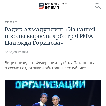
РЕГИОНЫ
СПОРТ
Радик Ахмадуллин: «Из нашей
БАШКОРТОСТАН
НОВОСТИ
школы выросла арбитр ФИФА
ТАТАРСТАН
АНАЛИТИКА
Надежда Горинова»
УДМУРТИЯ
НОВОСТИ АНАЛИТИКИ
ЭКОНОМИКА
00:00, 09.12.2024
ДЕКЛАРАЦИИ О ДОХОДАХ
НОВОСТИ ЭКОНОМИКИ
ПРОМЫШЛЕННОСТЬ
Вице-президент Федерации футбола Татарстана —
о схеме подготовки арбитров в республике
КОРОЛИ ГОСЗАКАЗА ПФО
ФИНАНСЫ
НОВОСТИ
НЕДВИЖИМОСТЬ
ПРОМЫШЛЕННОСТИ
ВУЗЫ ТАТАРСТАНА
БАНКИ
НОВОСТИ НЕДВИЖИМОСТИ
АВТО
АГРОПРОМ
КОМУ ПРИНАДЛЕЖАТ
БЮДЖЕТ
НОВОСТИ АВТО
БИЗНЕС
ТОРГОВЫЕ ЦЕНТРЫ
МАШИНОСТРОЕНИЕ
ТАТАРСТАНА
ИНВЕСТИЦИИ
НОВОСТИ БИЗНЕСА
ТЕХНОЛОГИИ