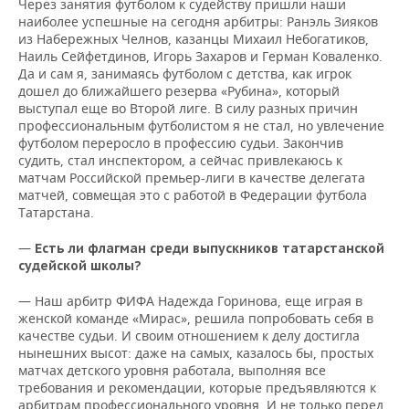
Через занятия футболом к судейству пришли наши
наиболее успешные на сегодня арбитры: Ранэль Зияков
из Набережных Челнов, казанцы Михаил Небогатиков,
Наиль Сейфетдинов, Игорь Захаров и Герман Коваленко.
Да и сам я, занимаясь футболом с детства, как игрок
дошел до ближайшего резерва «Рубина», который
выступал еще во Второй лиге. В силу разных причин
профессиональным футболистом я не стал, но увлечение
футболом переросло в профессию судьи. Закончив
судить, стал инспектором, а сейчас привлекаюсь к
матчам Российской премьер-лиги в качестве делегата
матчей, совмещая это с работой в Федерации футбола
Татарстана.
—
Есть ли флагман среди выпускников татарстанской
судейской школы?
— Наш арбитр ФИФА Надежда Горинова, еще играя в
женской команде «Мирас», решила попробовать себя в
качестве судьи. И своим отношением к делу достигла
нынешних высот: даже на самых, казалось бы, простых
матчах детского уровня работала, выполняя все
требования и рекомендации, которые предъявляются к
арбитрам профессионального уровня. И не только перед