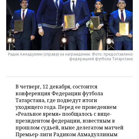
НЕФТЕХИМИЯ
РОЗНИЧНАЯ ТОРГОВЛЯ
НОВОСТИ ТЕХНОЛОГИЙ
МЕРОПРИЯТИЯ
НЕФТЬ
ТРАНСПОРТ
IT
НОВОСТИ МЕРОПРИЯТИЙ
СПОРТ
ОПК
УСЛУГИ
МЕДИА
ВЫЕЗДНАЯ РЕДАКЦИЯ
НОВОСТИ СПОРТА
ОБЩЕСТВО
ЭНЕРГЕТИКА
ТЕЛЕКОММУНИКАЦИИ
БИЗНЕС-БРАНЧИ
ФУТБОЛ
НОВОСТИ ОБЩЕСТВА
ФОТОГАЛЕРЕЯ
Радик Ахмадуллин (справа) на награждении. Фото: предоставлено
федерацией футбола Татарстана
ONLINE-КОНФЕРЕНЦИИ
ХОККЕЙ
ВЛАСТЬ
СЮЖЕТЫ
ОТКРЫТАЯ ЛЕКЦИЯ
БАСКЕТБОЛ
ИНФРАСТРУКТУРА
СПРАВОЧНИК
В четверг, 12 декабря, состоится
конференция Федерации футбола
ВОЛЕЙБОЛ
ИСТОРИЯ
СПИСОК ПЕРСОН
ПОЛНАЯ ВЕРСИЯ
Татарстана, где подведут итоги
уходящего года. Перед ее проведением
КИБЕРСПОРТ
КУЛЬТУРА
СПИСОК КОМПАНИЙ
«Реальное время» пообщалось с вице-
президентом федерации, известным в
ФИГУРНОЕ КАТАНИЕ
МЕДИЦИНА
прошлом судьей, ныне делегатом матчей
Премьер-лиги Радиком Ахмадуллиным