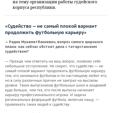
ВОДНЫЕ ВИДЫ СПОРТА
ОБРАЗОВАНИЕ
на тему организации работы судейского
корпуса республики.
ХОККЕЙ С МЯЧОМ
ПРОИСШЕСТВИЯ
«Судейство — не самый плохой вариант
продолжить футбольную карьеру»
— Радик Мухаметбакиевич, вопрос самого широкого
плана: как сейчас обстоят дела с татарстанским
судейством?
— Прежде чем ответить на ваш вопрос, позволю себе
небольшое отступление. Не секрет, что судейство — не
самый плохой вариант продолжить футбольную карьеру
тем, кто занимался футболом и по-настоящему любит его,
но в силу различных причин не заиграл на высоком
уровне. Таких выпускников футбольных школ и академий
куда больше, чем тех, кто после выпуска начинает
карьеру профессионального игрока. И задача
региональных федераций футбола, включая нашу, —
привлекать таких людей к судейству.