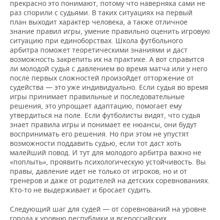
прекрасно это понимают, потому что наверняка сами не
раз спорили с судьями. В таких ситуациях на первый
план выходит характер человека, а также отличное
знание правил игры, умение правильно оценить игровую
ситуацию при единоборствах. Школа футбольного
арбитра поможет теоретическими знаниями и даст
возможность закрепить их на практике. А вот справится
ли молодой судья с давлением во время матча или у него
после первых сложностей произойдет отторжение от
судейства — это уже индивидуально. Если судья во время
игры принимает правильные и последовательные
решения, это упрощает адаптацию, помогает ему
утвердиться на поле. Если футболисты видят, что судья
знает правила игры и понимает ее нюансы, они будут
воспринимать его решения. Но при этом не упустят
возможности поддавить судью, если тот даст хоть
малейший повод. И тут для молодого арбитра важно не
«поплыть», проявить психологическую устойчивость. Вы
правы, давление идет не только от игроков, но и от
тренеров и даже от родителей на детских соревнованиях.
Кто-то не выдерживает и бросает судить.
Следующий шаг для судей — от соревнований на уровне
города к уровню республики и всероссийских