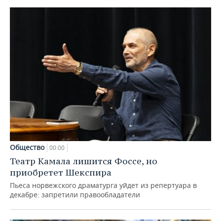
Общество
00:00
Театр Камала лишится Фоссе, но
приобретет Шекспира
Пьеса норвежского драматурга уйдет из репертуара в
декабре: запретили правообладатели