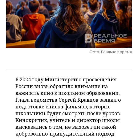
НЕФТЕХИМИЯ
РОЗНИЧНАЯ ТОРГОВЛЯ
НОВОСТИ ТЕХНОЛОГИЙ
МЕРОПРИЯТИЯ
НЕФТЬ
ТРАНСПОРТ
IT
НОВОСТИ МЕРОПРИЯТИЙ
СПОРТ
ОПК
УСЛУГИ
МЕДИА
ВЫЕЗДНАЯ РЕДАКЦИЯ
НОВОСТИ СПОРТА
ОБЩЕСТВО
ЭНЕРГЕТИКА
Фото: Реальное время
ТЕЛЕКОММУНИКАЦИИ
БИЗНЕС-БРАНЧИ
ФУТБОЛ
НОВОСТИ ОБЩЕСТВА
ФОТОГАЛЕРЕЯ
ONLINE-КОНФЕРЕНЦИИ
ХОККЕЙ
ВЛАСТЬ
СЮЖЕТЫ
В 2024 году Министерство просвещения
ОТКРЫТАЯ ЛЕКЦИЯ
БАСКЕТБОЛ
ИНФРАСТРУКТУРА
СПРАВОЧНИК
России вновь обратило внимание на
важность кино в школьном образовании.
ВОЛЕЙБОЛ
ИСТОРИЯ
СПИСОК ПЕРСОН
ПОЛНАЯ ВЕРСИЯ
Глава ведомства Сергей Кравцов заявил о
подготовке списка фильмов, которые
КИБЕРСПОРТ
КУЛЬТУРА
СПИСОК КОМПАНИЙ
школьники будут смотреть после уроков.
Кинокритик, учитель и директор школы
ФИГУРНОЕ КАТАНИЕ
МЕДИЦИНА
высказались о том, не вызовет ли такой
добровольно-принудительный подход