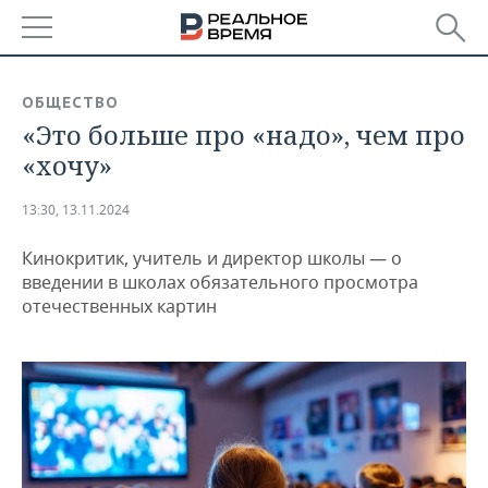
РЕГИОНЫ
ОБЩЕСТВО
«Это больше про «надо», чем про
БАШКОРТОСТАН
НОВОСТИ
«хочу»
ТАТАРСТАН
АНАЛИТИКА
13:30, 13.11.2024
УДМУРТИЯ
НОВОСТИ АНАЛИТИКИ
ЭКОНОМИКА
Кинокритик, учитель и директор школы — о
ДЕКЛАРАЦИИ О ДОХОДАХ
НОВОСТИ ЭКОНОМИКИ
ПРОМЫШЛЕННОСТЬ
введении в школах обязательного просмотра
отечественных картин
КОРОЛИ ГОСЗАКАЗА ПФО
ФИНАНСЫ
НОВОСТИ
НЕДВИЖИМОСТЬ
ПРОМЫШЛЕННОСТИ
ВУЗЫ ТАТАРСТАНА
БАНКИ
НОВОСТИ НЕДВИЖИМОСТИ
АВТО
АГРОПРОМ
КОМУ ПРИНАДЛЕЖАТ
БЮДЖЕТ
НОВОСТИ АВТО
БИЗНЕС
ТОРГОВЫЕ ЦЕНТРЫ
МАШИНОСТРОЕНИЕ
ТАТАРСТАНА
ИНВЕСТИЦИИ
НОВОСТИ БИЗНЕСА
ТЕХНОЛОГИИ