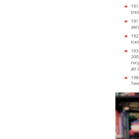
191
(ск
191
авг
192
(ск
193
200
гос
до 
198
Тин