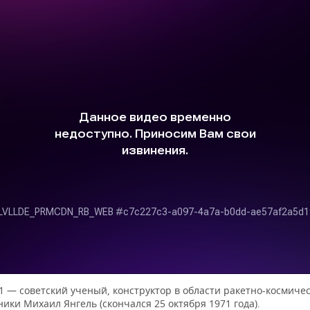
1 — советский ученый, конструктор в области ракетно-космиче
ники Михаил Янгель (скончался 25 октября 1971 года).