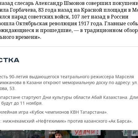
 назад слесарь Александр Шмонов совершил покушени
ла Горбачева, 83 года назад на Красной площади в М
ялся парад советских войск, 107 лет назад в России
ошла Октябрьская революция 1917 года. Главные соб
 ожидающиеся и прошедшие, — в традиционном обзор
ьного времени».
СТКА
есть 90-летия выдающегося театрального режиссера Марселя
имжанова в Казани откроют мемориальную доску по адресу: ул.
ова, 53.
атарстане стартуют Дни культуры области Абай Казахстана. Дли
 будут до 11 ноября.
лейная игра «Кубок чемпионов КВН Татарстана».
: нижнекамский «Нефтехимик» против казанского «Ак Барса».