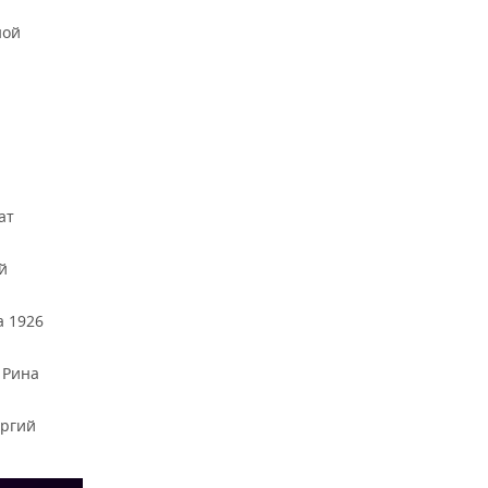
ной
ат
й
а 1926
 Рина
оргий