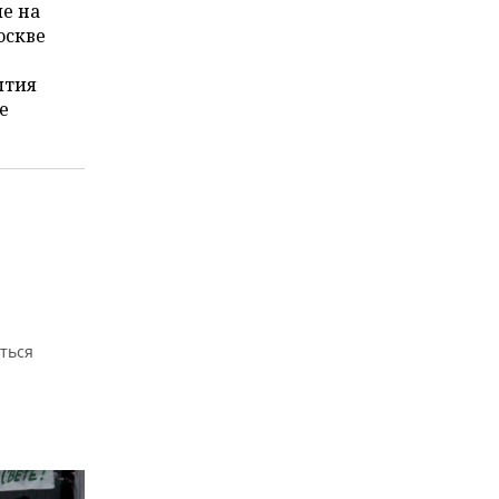
е на
оскве
ытия
е
ться