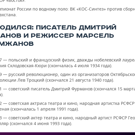
Р «Восток».
пионат России по водному поло: ВК «КОС-Синтез» против сбор
ахстана.
РОДИЛСЯ: ПИСАТЕЛЬ ДМИТРИЙ
АНОВ И РЕЖИССЕР МАРСЕЛЬ
МЖАНОВ
7 — польский и французский физик, дважды нобелевский лауре
ия Склодовская-Кюри (скончалась 4 июля 1934 года).
9 — русский революционер, один из организаторов Октябрьско
олюции Лев Троцкий (скончался 21 августа 1940 года).
1 — советский писатель Дмитрий Фурманов (скончался 15 март
).
2 — советская актриса театра и кино, народная артистка РСФСР
еная (скончалась 1 апреля 1991 года).
3 — советский актер театра и кино, народный артист РСФСР Ге
ляр (скончался 4 июня 1993 года).