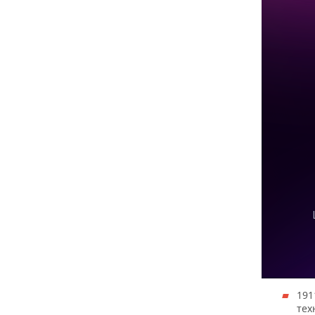
191
тех