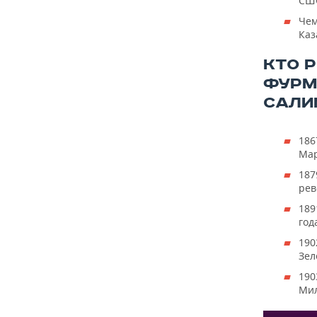
СШО
Чем
Каз
КТО 
ФУРМ
САЛИ
186
Мар
187
рев
189
года
190
Зел
190
Мил