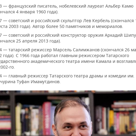
3 — французский писатель, нобелевский лауреат Альбер Камю
ончался 4 января 1960 года).
7 — советский и российский скульптор Лев Кербель (скончался 
уста 2003 года). Автор более 50 памятников и мемориалов.
7 — советский и российский конструктор оружия Аркадий Шип
ончался 25 апреля 2013 года).
4 — татарский режиссер Марсель Салимжанов (скончался 26 м
2 года). С 1966 года работал главным режиссером Татарского
ударственного академического театра имени Камала и возглавл
2002-го.
4 — главный режиссер Татарского театра драмы и комедии им.
чурина Туфан Имамутдинов.