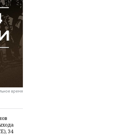
альное время
нов
выхода
), 34