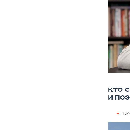
КТО 
И ПО
194