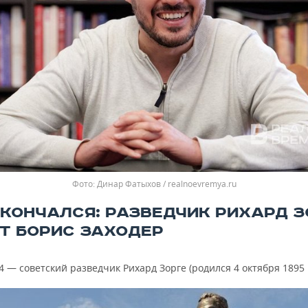
Динар Фатыхов / realnoevremya.ru
СКОНЧАЛСЯ: РАЗВЕДЧИК РИХАРД З
ЭТ БОРИС ЗАХОДЕР
4 — советский разведчик Рихард Зорге (родился 4 октября 1895 