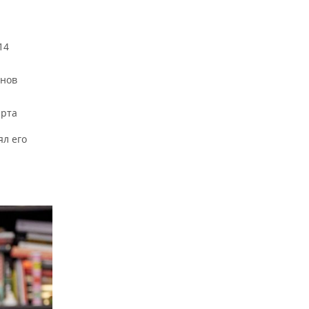
14
унов
арта
ял его