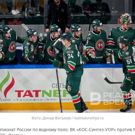
Динар Фатыхов / realnoevremya.ru
пионат России по водному поло: ВК «КОС-Синтез-УОР» против