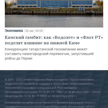
Экономика
06 авг, 00:00
Камский гамбит: как «Водолет» и «Флот РТ»
поделят влияние на нижней Каме
Конкуренцию татарстанской госкомпании может
составить нижегородский перевозчик, запустивший
рейсы до Перми
© 2015 - 2026 Сетевое издание «Реальное время» Зарегистрировано
Федеральной службой по надзору в сфере связи, информационных
технологий и массовых коммуникаций (Роскомнадзор) –
регистрационный номер ЭЛ № ФС 77 - 79627 от 18 декабря 2020 г. (ранее
свидетельство Эл № ФС 77-59331 от 18 сентября 2014 г.)
Использование материалов Реального Времени разрешено только с
предварительного согласия правообладателей, упоминание сайта и