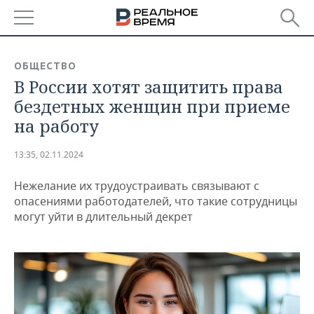
РЕГИОНЫ
ОБЩЕСТВО
В России хотят защитить права
БАШКОРТОСТАН
НОВОСТИ
бездетных женщин при приеме
ТАТАРСТАН
АНАЛИТИКА
на работу
УДМУРТИЯ
НОВОСТИ АНАЛИТИКИ
ЭКОНОМИКА
13:35, 02.11.2024
ДЕКЛАРАЦИИ О ДОХОДАХ
НОВОСТИ ЭКОНОМИКИ
ПРОМЫШЛЕННОСТЬ
Нежелание их трудоустраивать связывают с
опасениями работодателей, что такие сотрудницы
КОРОЛИ ГОСЗАКАЗА ПФО
ФИНАНСЫ
НОВОСТИ
НЕДВИЖИМОСТЬ
могут уйти в длительный декрет
ПРОМЫШЛЕННОСТИ
ВУЗЫ ТАТАРСТАНА
БАНКИ
НОВОСТИ НЕДВИЖИМОСТИ
АВТО
АГРОПРОМ
КОМУ ПРИНАДЛЕЖАТ
БЮДЖЕТ
НОВОСТИ АВТО
БИЗНЕС
ТОРГОВЫЕ ЦЕНТРЫ
МАШИНОСТРОЕНИЕ
ТАТАРСТАНА
ИНВЕСТИЦИИ
НОВОСТИ БИЗНЕСА
ТЕХНОЛОГИИ