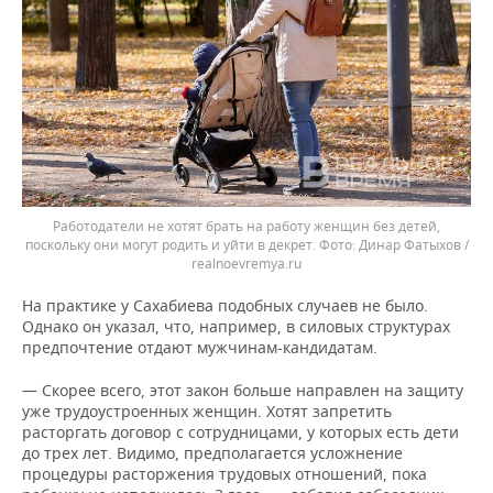
Работодатели не хотят брать на работу женщин без детей,
поскольку они могут родить и уйти в декрет.
Динар Фатыхов /
realnoevremya.ru
На практике у Сахабиева подобных случаев не было.
Однако он указал, что, например, в силовых структурах
предпочтение отдают мужчинам-кандидатам.
— Скорее всего, этот закон больше направлен на защиту
уже трудоустроенных женщин. Хотят запретить
расторгать договор с сотрудницами, у которых есть дети
до трех лет. Видимо, предполагается усложнение
процедуры расторжения трудовых отношений, пока