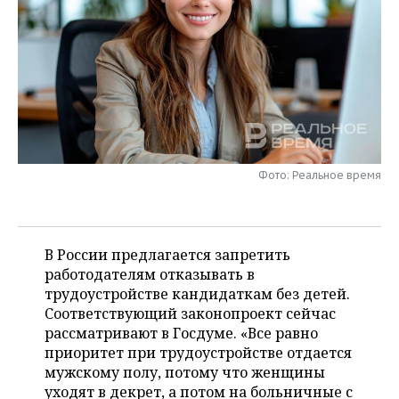
НЕФТЕХИМИЯ
РОЗНИЧНАЯ ТОРГОВЛЯ
НОВОСТИ ТЕХНОЛОГИЙ
МЕРОПРИЯТИЯ
НЕФТЬ
ТРАНСПОРТ
IT
НОВОСТИ МЕРОПРИЯТИЙ
СПОРТ
ОПК
УСЛУГИ
МЕДИА
ВЫЕЗДНАЯ РЕДАКЦИЯ
НОВОСТИ СПОРТА
ОБЩЕСТВО
ЭНЕРГЕТИКА
ТЕЛЕКОММУНИКАЦИИ
БИЗНЕС-БРАНЧИ
ФУТБОЛ
НОВОСТИ ОБЩЕСТВА
ФОТОГАЛЕРЕЯ
Фото: Реальное время
ONLINE-КОНФЕРЕНЦИИ
ХОККЕЙ
ВЛАСТЬ
СЮЖЕТЫ
ОТКРЫТАЯ ЛЕКЦИЯ
БАСКЕТБОЛ
ИНФРАСТРУКТУРА
СПРАВОЧНИК
В России предлагается запретить
работодателям отказывать в
ВОЛЕЙБОЛ
ИСТОРИЯ
СПИСОК ПЕРСОН
ПОЛНАЯ ВЕРСИЯ
трудоустройстве кандидаткам без детей.
Соответствующий законопроект сейчас
КИБЕРСПОРТ
КУЛЬТУРА
СПИСОК КОМПАНИЙ
рассматривают в Госдуме. «Все равно
приоритет при трудоустройстве отдается
ФИГУРНОЕ КАТАНИЕ
МЕДИЦИНА
мужскому полу, потому что женщины
уходят в декрет, а потом на больничные с