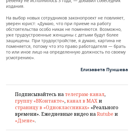
ребенку не исполнилось 3 года, — добавил собеседник
издания.
На выбор новых сотрудников законопроект не повлияет,
уверен юрист: «Думаю, что при приеме на работу
обстоятельства особо никак не поменяются. Возможно,
уже трудоустроенные женщины с детьми будут более
защищены. При трудоустройстве, я думаю, картина не
поменяется, потому что это право работодателя — брать
то или иное лицо на определенную должность по своему
усмотрению».
Елизавета Пуншева
Подписывайтесь на
телеграм-канал
,
группу «ВКонтакте»
,
канал в MAX
и
страницу в «Одноклассниках»
«Реального
времени». Ежедневные видео на
Rutube
и
«Дзене»
.