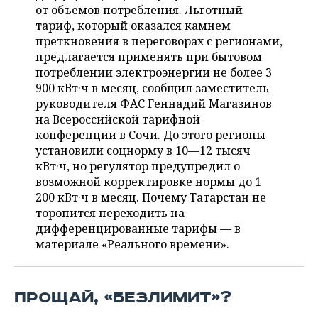
ВОДНЫЕ ВИДЫ СПОРТА
ОБРАЗОВАНИЕ
от объемов потребления. Льготный
тариф, который оказался камнем
ХОККЕЙ С МЯЧОМ
ПРОИСШЕСТВИЯ
преткновения в переговорах с регионами,
предлагается применять при бытовом
потреблении электроэнергии не более 3
900 кВт·ч в месяц, сообщил заместитель
руководителя ФАС Геннадий Магазинов
на Всероссийской тарифной
конференции в Сочи. До этого регионы
установили соцнорму в 10—12 тысяч
кВт·ч, но регулятор предупредил о
возможной корректировке нормы до 1
200 кВт·ч в месяц. Почему Татарстан не
торопится переходить на
дифференцированные тарифы — в
материале «Реального времени».
ПРОЩАЙ, «БЕЗЛИМИТ»?