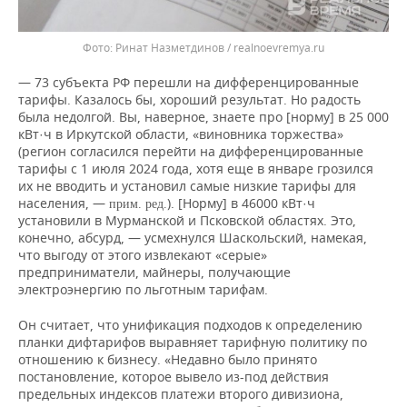
Ринат Назметдинов / realnoevremya.ru
— 73 субъекта РФ перешли на дифференцированные
тарифы. Казалось бы, хороший результат. Но радость
была недолгой. Вы, наверное, знаете про [норму] в 25 000
кВт·ч в Иркутской области, «виновника торжества»
(регион согласился перейти на дифференцированные
тарифы с 1 июля 2024 года, хотя еще в январе грозился
их не вводить и установил самые низкие тарифы для
населения, —
). [Норму] в 46000 кВт·ч
прим. ред.
установили в Мурманской и Псковской областях. Это,
конечно, абсурд, — усмехнулся Шаскольский, намекая,
что выгоду от этого извлекают «серые»
предприниматели, майнеры, получающие
электроэнергию по льготным тарифам.
Он считает, что унификация подходов к определению
планки дифтарифов выравняет тарифную политику по
отношению к бизнесу. «Недавно было принято
постановление, которое вывело из-под действия
предельных индексов платежи второго дивизиона,