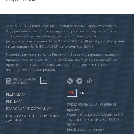
© 2015 - 2026 Сетевое издание «Реальное время» Зарегистрировано
Федеральной службой по надзору в сфере связи, информационных
технологий и массовых коммуникаций (Роскомнадзор) –
регистрационный номер ЭЛ № ФС 77 - 79627 от 18 декабря 2020 г. (ранее
свидетельство Эл № ФС 77-59331 от 18 сентября 2014 г.)
Использование материалов Реального Времени разрешено только с
предварительного согласия правообладателей, упоминание сайта и
прямая гиперссылка обязательны при частичном или полном
воспроизведении материалов.
18+
RU
EN
РЕДАКЦИЯ
РЕКЛАМА
Учредитель ООО «Реальное
ПРАВОВАЯ ИНФОРМАЦИЯ
время»
Главный редактор Саушина А.А.
ПОЛИТИКА О ПЕРСОНАЛЬНЫХ
Телефон редакции: +7 (843) 222-
ДАННЫХ
90-80
info@realnoevremya.ru