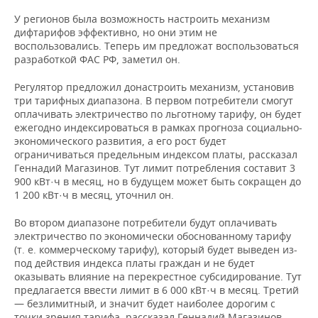
У регионов была возможность настроить механизм
дифтарифов эффективно, но они этим не
воспользовались. Теперь им предложат воспользоваться
разработкой ФАС РФ, заметил он.
Регулятор предложил донастроить механизм, установив
три тарифных диапазона. В первом потребители смогут
оплачивать электричество по льготному тарифу, он будет
ежегодно индексироваться в рамках прогноза социально-
экономического развития, а его рост будет
ограничиваться предельным индексом платы, рассказал
Геннадий Магазинов. Тут лимит потребления составит 3
900 кВт·ч в месяц, но в будущем может быть сокращен до
1 200 кВт·ч в месяц, уточнил он.
Во втором диапазоне потребители будут оплачивать
электричество по экономически обоснованному тарифу
(т. е. коммерческому тарифу), который будет выведен из-
под действия индекса платы граждан и не будет
оказывать влияние на перекрестное субсидирование. Тут
предлагается ввести лимит в 6 000 кВт·ч в месяц. Третий
— безлимитный, и значит будет наиболее дорогим с
точки зрения тарифа, рассказал Геннадий Магазинов.