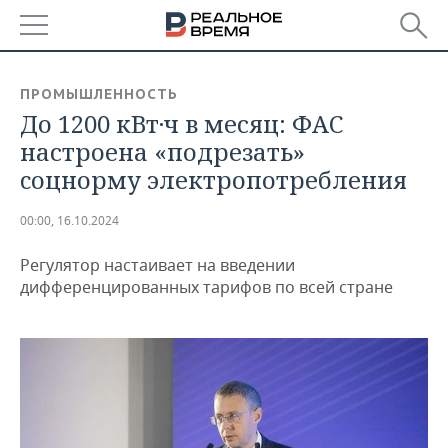
РЕГИОНЫ
ПРОМЫШЛЕННОСТЬ
До 1200 кВт·ч в месяц: ФАС
БАШКОРТОСТАН
НОВОСТИ
настроена «подрезать»
ТАТАРСТАН
АНАЛИТИКА
cоцнорму электропотребления
УДМУРТИЯ
НОВОСТИ АНАЛИТИКИ
ЭКОНОМИКА
00:00, 16.10.2024
ДЕКЛАРАЦИИ О ДОХОДАХ
НОВОСТИ ЭКОНОМИКИ
ПРОМЫШЛЕННОСТЬ
Регулятор настаивает на введении
дифференцированных тарифов по всей стране
КОРОЛИ ГОСЗАКАЗА ПФО
ФИНАНСЫ
НОВОСТИ
НЕДВИЖИМОСТЬ
ПРОМЫШЛЕННОСТИ
ВУЗЫ ТАТАРСТАНА
БАНКИ
НОВОСТИ НЕДВИЖИМОСТИ
АВТО
АГРОПРОМ
КОМУ ПРИНАДЛЕЖАТ
БЮДЖЕТ
НОВОСТИ АВТО
БИЗНЕС
ТОРГОВЫЕ ЦЕНТРЫ
МАШИНОСТРОЕНИЕ
ТАТАРСТАНА
ИНВЕСТИЦИИ
НОВОСТИ БИЗНЕСА
ТЕХНОЛОГИИ