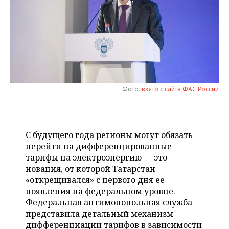
НЕФТЕХИМИЯ
РОЗНИЧНАЯ ТОРГОВЛЯ
НОВОСТИ ТЕХНОЛОГИЙ
МЕРОПРИЯТИЯ
НЕФТЬ
ТРАНСПОРТ
IT
НОВОСТИ МЕРОПРИЯТИЙ
СПОРТ
ОПК
УСЛУГИ
МЕДИА
ВЫЕЗДНАЯ РЕДАКЦИЯ
НОВОСТИ СПОРТА
ОБЩЕСТВО
ЭНЕРГЕТИКА
ТЕЛЕКОММУНИКАЦИИ
БИЗНЕС-БРАНЧИ
ФУТБОЛ
НОВОСТИ ОБЩЕСТВА
ФОТОГАЛЕРЕЯ
Фото:
взято с сайта ФАС России
ONLINE-КОНФЕРЕНЦИИ
ХОККЕЙ
ВЛАСТЬ
СЮЖЕТЫ
С будущего года регионы могут обязать
ОТКРЫТАЯ ЛЕКЦИЯ
БАСКЕТБОЛ
ИНФРАСТРУКТУРА
СПРАВОЧНИК
перейти на дифференцированные
тарифы на электроэнергию — это
ВОЛЕЙБОЛ
ИСТОРИЯ
СПИСОК ПЕРСОН
ПОЛНАЯ ВЕРСИЯ
новация, от которой Татарстан
«открещивался» с первого дня ее
КИБЕРСПОРТ
КУЛЬТУРА
СПИСОК КОМПАНИЙ
появления на федеральном уровне.
Федеральная антимонопольная служба
ФИГУРНОЕ КАТАНИЕ
МЕДИЦИНА
представила детальный механизм
дифференциации тарифов в зависимости