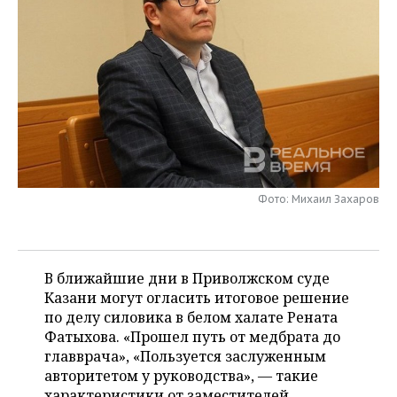
НЕФТЕХИМИЯ
РОЗНИЧНАЯ ТОРГОВЛЯ
НОВОСТИ ТЕХНОЛОГИЙ
МЕРОПРИЯТИЯ
НЕФТЬ
ТРАНСПОРТ
IT
НОВОСТИ МЕРОПРИЯТИЙ
СПОРТ
ОПК
УСЛУГИ
МЕДИА
ВЫЕЗДНАЯ РЕДАКЦИЯ
НОВОСТИ СПОРТА
ОБЩЕСТВО
ЭНЕРГЕТИКА
ТЕЛЕКОММУНИКАЦИИ
БИЗНЕС-БРАНЧИ
ФУТБОЛ
НОВОСТИ ОБЩЕСТВА
ФОТОГАЛЕРЕЯ
ONLINE-КОНФЕРЕНЦИИ
ХОККЕЙ
ВЛАСТЬ
СЮЖЕТЫ
Фото: Михаил Захаров
ОТКРЫТАЯ ЛЕКЦИЯ
БАСКЕТБОЛ
ИНФРАСТРУКТУРА
СПРАВОЧНИК
ВОЛЕЙБОЛ
ИСТОРИЯ
СПИСОК ПЕРСОН
В ближайшие дни в Приволжском суде
ПОЛНАЯ ВЕРСИЯ
Казани могут огласить итоговое решение
по делу силовика в белом халате Рената
КИБЕРСПОРТ
КУЛЬТУРА
СПИСОК КОМПАНИЙ
Фатыхова. «Прошел путь от медбрата до
главврача», «Пользуется заслуженным
ФИГУРНОЕ КАТАНИЕ
МЕДИЦИНА
авторитетом у руководства», — такие
характеристики от заместителей