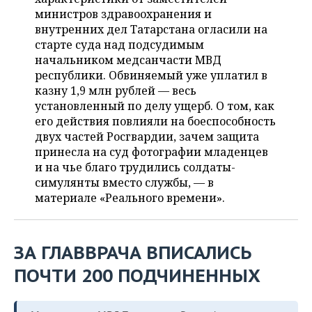
ВОДНЫЕ ВИДЫ СПОРТА
ОБРАЗОВАНИЕ
министров здравоохранения и
внутренних дел Татарстана огласили на
ХОККЕЙ С МЯЧОМ
ПРОИСШЕСТВИЯ
старте суда над подсудимым
начальником медсанчасти МВД
республики. Обвиняемый уже уплатил в
казну 1,9 млн рублей — весь
установленный по делу ущерб. О том, как
его действия повлияли на боеспособность
двух частей Росгвардии, зачем защита
принесла на суд фотографии младенцев
и на чье благо трудились солдаты-
симулянты вместо службы, — в
материале «Реального времени».
ЗА ГЛАВВРАЧА ВПИСАЛИСЬ
ПОЧТИ 200 ПОДЧИНЕННЫХ