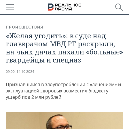
РЕГИОНЫ
ПРОИСШЕСТВИЯ
«Желая угодить»: в суде над
БАШКОРТОСТАН
НОВОСТИ
главврачом МВД РТ раскрыли,
ТАТАРСТАН
АНАЛИТИКА
на чьих дачах пахали «больные»
гвардейцы и спецназ
УДМУРТИЯ
НОВОСТИ АНАЛИТИКИ
ЭКОНОМИКА
09:00, 14.10.2024
ДЕКЛАРАЦИИ О ДОХОДАХ
НОВОСТИ ЭКОНОМИКИ
ПРОМЫШЛЕННОСТЬ
Признавшийся в злоупотреблении с «лечением» и
КОРОЛИ ГОСЗАКАЗА ПФО
ФИНАНСЫ
НОВОСТИ
НЕДВИЖИМОСТЬ
эксплуатацией здоровых возместил бюджету
ПРОМЫШЛЕННОСТИ
ущерб под 2 млн рублей
ВУЗЫ ТАТАРСТАНА
БАНКИ
НОВОСТИ НЕДВИЖИМОСТИ
АВТО
АГРОПРОМ
КОМУ ПРИНАДЛЕЖАТ
БЮДЖЕТ
НОВОСТИ АВТО
БИЗНЕС
ТОРГОВЫЕ ЦЕНТРЫ
МАШИНОСТРОЕНИЕ
ТАТАРСТАНА
ИНВЕСТИЦИИ
НОВОСТИ БИЗНЕСА
ТЕХНОЛОГИИ