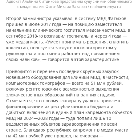
Адвокат Альбина Ситдикова представила суду снимки обвиняемого
с младенцами.
Михаил Захаров / realnoevremya.ru
Второй замминистра указывал: в систему МВД Фатыхов
пришел в июле 2017 года — на позицию заместителя
начальника клинического госпиталя медсанчасти МВД, в
сентябре 2018-го возглавил госпиталь, а через 4 года —
уже медсанчасть. «Умеет принимать решения, сплотить
коллектив, пользуется заслуженным авторитетом у
руководства и постоянно работает над повышением
своих навыков», — говорится в этой характеристике.
Приводится и перечень последних крупных закупок
новейшего оборудования для клиники МВД, в частности,
компьютерных томографов — всего на 51 млн рублей,
включая рентгеновский с возможностью выявления
злокачественных образований на ранних стадиях.
Отмечается, что новому главврачу удалось привлечь
финансирование из республиканского бюджета и
добиться включения в единый план капремонта объектов
МВД на 2024—2028 годы — туда попали лишь 10
ведомственных объектов здравоохранения по всей
стране. Благодаря республике капремонт в медсанчасти
на 42 млн рублей уже прошел, на очереди —