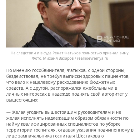
На следствии и в суде Ренат Фатыхов полностью признал вину.
Михаил Захаров / realnoevremya.ru
По мнению гособвинителя, Фатыхов, с одной стороны,
бездействовал, не требуя выписки здоровых пациентов,
что вело к нецелевому расходованию бюджетных
средств. А с другой, распоряжался лжебольными в
личных интересах в надежде поднять свой авторитет у
вышестоящих:
— Желая угодить вышестоящим руководителям и не
желая исполнять надлежащим образом обязанности по
найму квалифицированных специалистов по уборке
территории госпиталя, отдавал указания подчиненному в
лице замначальника госпиталя Шестакова о