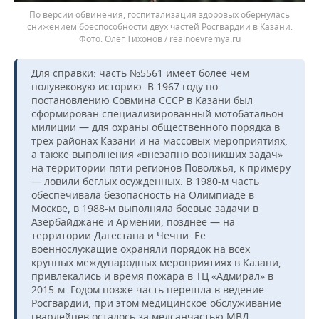
По версии обвинения, госпитализация здоровых обернулась
снижением боеспособности двух частей Росгвардии в Казани.
Олег Тихонов / realnoevremya.ru
Для справки: часть №5561 имеет более чем
полувековую историю. В 1967 году по
постановлению Совмина СССР в Казани был
сформирован специализированный мотобатальон
милиции — для охраны общественного порядка в
трех районах Казани и на массовых мероприятиях,
а также выполнения «внезапно возникших задач»
на территории пяти регионов Поволжья, к примеру
— ловили беглых осужденных. В 1980-м часть
обеспечивала безопасность на Олимпиаде в
Москве, в 1988-м выполняла боевые задачи в
Азербайджане и Армении, позднее — на
территории Дагестана и Чечни. Ее
военнослужащие охраняли порядок на всех
крупных международных мероприятиях в Казани,
привлекались и время пожара в ТЦ «Адмирал» в
2015-м. Годом позже часть перешла в ведение
Росгвардии, при этом медицинское обслуживание
гвардейцев осталось за медсанчастью МВД