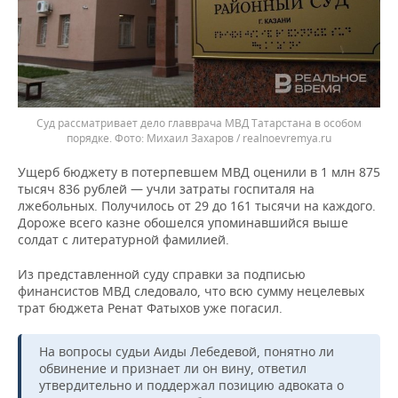
Суд рассматривает дело главврача МВД Татарстана в особом
порядке.
Михаил Захаров / realnoevremya.ru
Ущерб бюджету в потерпевшем МВД оценили в 1 млн 875
тысяч 836 рублей — учли затраты госпиталя на
лжебольных. Получилось от 29 до 161 тысячи на каждого.
Дороже всего казне обошелся упоминавшийся выше
солдат с литературной фамилией.
Из представленной суду справки за подписью
финансистов МВД следовало, что всю сумму нецелевых
трат бюджета Ренат Фатыхов уже погасил.
На вопросы судьи Аиды Лебедевой, понятно ли
обвинение и признает ли он вину, ответил
утвердительно и поддержал позицию адвоката о