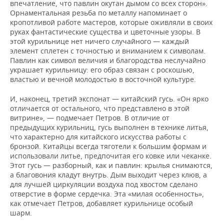
впечатление, что павлин окутан дымом со всех сторон».
Орнаментальная резьба по металлу напоминает о
кропотливой работе мастеров, которые оживляли в своих
руках фантастические существа и цветочные узоры. В
этой курильнице нет ничего случайного — каждый
элемент сплетен с точностью и вниманием к символам.
Павлин как символ величия и благородства неслучайно
украшает курильницу: его образ связан с роскошью,
властью и вечной молодостью в восточной культуре.
И, наконец, третий экспонат — китайский гусь. «Он ярко
отличается от остального, что представлено в этой
витрине», — подмечает Петров. В отличие от
предыдущих курильниц, гусь выполнен в технике литья,
что характерно для китайского искусства работы с
бронзой. Китайцы всегда тяготели к большим формам и
использовали литье, предпочитая его ковке или чеканке.
Этот гусь — разборный, как и павлин: крылья снимаются,
а благовония кладут внутрь. Дым выходит через клюв, а
для лучшей циркуляции воздуха под хвостом сделано
отверстие в форме сердечка. Эта «милая особенность»,
как отмечает Петров, добавляет курильнице особый
шарм.