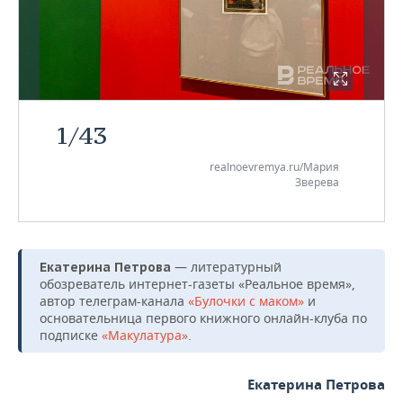
1
/
43
realnoevremya.ru/Мария
Зверева
— литературный
Екатерина Петрова
обозреватель интернет-газеты «Реальное время»,
автор телеграм-канала
«Булочки с маком»
и
основательница первого книжного онлайн-клуба по
подписке
«Макулатура»
.
Екатерина Петрова