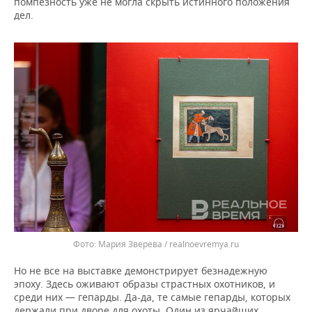
помпезность уже не могла скрыть истинного положения
дел.
Мария Зверева / realnoevremya.ru
Но не все на выставке демонстрирует безнадежную
эпоху. Здесь оживают образы страстных охотников, и
среди них — гепарды. Да-да, те самые гепарды, которых
держали при дворе для охоты. Один из ярчайших