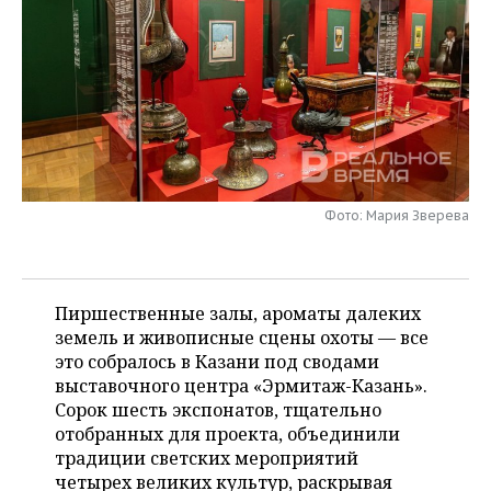
НЕФТЕХИМИЯ
РОЗНИЧНАЯ ТОРГОВЛЯ
НОВОСТИ ТЕХНОЛОГИЙ
МЕРОПРИЯТИЯ
НЕФТЬ
ТРАНСПОРТ
IT
НОВОСТИ МЕРОПРИЯТИЙ
СПОРТ
ОПК
УСЛУГИ
МЕДИА
ВЫЕЗДНАЯ РЕДАКЦИЯ
НОВОСТИ СПОРТА
ОБЩЕСТВО
ЭНЕРГЕТИКА
ТЕЛЕКОММУНИКАЦИИ
БИЗНЕС-БРАНЧИ
ФУТБОЛ
НОВОСТИ ОБЩЕСТВА
ФОТОГАЛЕРЕЯ
Фото: Мария Зверева
ONLINE-КОНФЕРЕНЦИИ
ХОККЕЙ
ВЛАСТЬ
СЮЖЕТЫ
ОТКРЫТАЯ ЛЕКЦИЯ
БАСКЕТБОЛ
ИНФРАСТРУКТУРА
СПРАВОЧНИК
Пиршественные залы, ароматы далеких
земель и живописные сцены охоты — все
ВОЛЕЙБОЛ
ИСТОРИЯ
СПИСОК ПЕРСОН
ПОЛНАЯ ВЕРСИЯ
это собралось в Казани под сводами
выставочного центра «Эрмитаж-Казань».
КИБЕРСПОРТ
КУЛЬТУРА
СПИСОК КОМПАНИЙ
Сорок шесть экспонатов, тщательно
отобранных для проекта, объединили
ФИГУРНОЕ КАТАНИЕ
МЕДИЦИНА
традиции светских мероприятий
четырех великих культур, раскрывая