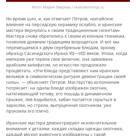
Мария Зверева / realnoevremya.ru
Но время шло, и, как отмечает Петров, «китайское
влияние на персидскую керамику ослабло, и иранские
мастера вернулись к своим традиционным сюжетам».
Мастера снова обратились к своим исконным техникам,
позволив древним традициям возродиться. И вот мы
перемещаемся к двум серебряным блюдам, яркому
образцу Сасанидского Ирана VII—VIII веков. Эпоха, когда
империя уже теряла свое величие, она завоевана
арабским халифатом, но искусство продолжало
процветать. «Эти блюда представляют нам иранских
вельмож в символическом ритуале демонстрации своей
силы», — объясняет Петров. Мастерство исполнения
потрясает: на одном блюде изображен охотник,
натягивающий тетиву, его лошадь в динамичном
прыжке, лев вздыбился, кабан пытается скрыться в
зарослях, но стрела, выпущенная охотником, уже
пронзила его плечо.
Иранские мастера демонстрируют исключительное
внимание к деталям: каждая складка одежды охотника,
каждый мускул животного изображены с такой