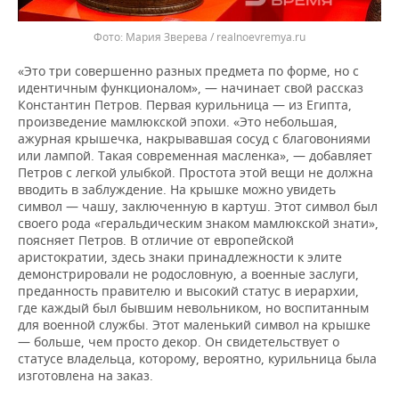
Мария Зверева / realnoevremya.ru
«Это три совершенно разных предмета по форме, но с
идентичным функционалом», — начинает свой рассказ
Константин Петров. Первая курильница — из Египта,
произведение мамлюкской эпохи. «Это небольшая,
ажурная крышечка, накрывавшая сосуд с благовониями
или лампой. Такая современная масленка», — добавляет
Петров с легкой улыбкой. Простота этой вещи не должна
вводить в заблуждение. На крышке можно увидеть
символ — чашу, заключенную в картуш. Этот символ был
своего рода «геральдическим знаком мамлюкской знати»,
поясняет Петров. В отличие от европейской
аристократии, здесь знаки принадлежности к элите
демонстрировали не родословную, а военные заслуги,
преданность правителю и высокий статус в иерархии,
где каждый был бывшим невольником, но воспитанным
для военной службы. Этот маленький символ на крышке
— больше, чем просто декор. Он свидетельствует о
статусе владельца, которому, вероятно, курильница была
изготовлена на заказ.