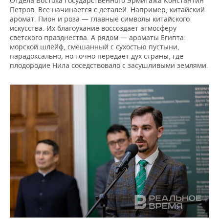
Отдела Востока Государственного Эрмитажа Константин
Петров. Все начинается с деталей. Например, китайский
аромат. Пион и роза — главные символы китайского
искусства. Их благоухание воссоздает атмосферу
светского празднества. А рядом — ароматы Египта:
морской шлейф, смешанный с сухостью пустыни,
парадоксально, но точно передает дух страны, где
плодородие Нила соседствовало с засушливыми землями.