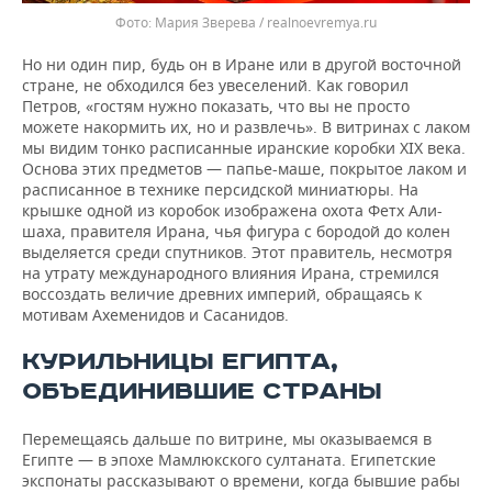
Мария Зверева / realnoevremya.ru
Но ни один пир, будь он в Иране или в другой восточной
стране, не обходился без увеселений. Как говорил
Петров, «гостям нужно показать, что вы не просто
можете накормить их, но и развлечь». В витринах с лаком
мы видим тонко расписанные иранские коробки XIX века.
Основа этих предметов — папье-маше, покрытое лаком и
расписанное в технике персидской миниатюры. На
крышке одной из коробок изображена охота Фетх Али-
шаха, правителя Ирана, чья фигура с бородой до колен
выделяется среди спутников. Этот правитель, несмотря
на утрату международного влияния Ирана, стремился
воссоздать величие древних империй, обращаясь к
мотивам Ахеменидов и Сасанидов.
КУРИЛЬНИЦЫ ЕГИПТА,
ОБЪЕДИНИВШИЕ СТРАНЫ
Перемещаясь дальше по витрине, мы оказываемся в
Египте — в эпохе Мамлюкского султаната. Египетские
экспонаты рассказывают о времени, когда бывшие рабы