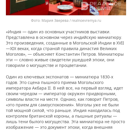
Мария Зверева / realnoevremya.ru
«Индия — один из основных участников выставки.
Представлена в основном через индийскую миниатюру.
Это произведения, созданные в Могольской Индии в XVII
—XIX веках, когда страной правила династия Великих
Моголов», — объясняет Константин Петров. Миниатюры
эти — словно живые свидетели ушедшей эпохи, они
говорили о могуществе и процветании.
Один из ключевых экспонатов — миниатюра 1830-х
годов. Это сцена пышного приема Могольского
императора Акбара II. В ней все, на первый взгляд, идет
своим чередом — император окружен придворными,
символы власти на месте. Однако, как говорит Петров,
«это прием для самоуспокоения». Моголы уже не были
той мощной силой, что раньше. Индия находилась под
контролем британской короны, а пышные ритуалы —
лишь тени былого могущества. Эта миниатюра не просто
изображение — это документ эпохи, когда внешняя