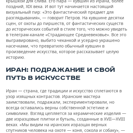
крышкой для слива. Его пара — кувшин из Ирана, более
поздний, XIX века. И вот тут начинается настоящий
визуальный пир: «Это фантастический предмет для
разглядывания», — говорит Петров. На кувшине десятки
сцен, от охоты до пиршеств, от фантастических существ
до исторических событий в стиле того, что можно увидеть
в телеграм-канале «Страдающее Средневековье». Все это
выгравировано, выбито чеканкой и усердно украшено
насечками, что превратило обычный кувшин в
произведение искусства, которое рассказывает целую
историю.
ИРАН: ПОДРАЖАНИЕ И СВОЙ
ПУТЬ В ИСКУССТВЕ
Иран — страна, где традиции и искусство сплетаются в
узор изящных контрастов. Иранские мастера
заимствовали, подражали, экспериментировали, но
всегда оставались верны собственной эстетике и
символике. Взгляд цепляется за керамические изделия —
две изразцовые плитки и бутыль, созданные в XVII—XVIII
веках. «Мы видим на иранских изразцах верных
спутников человека на охоте — коня, сокола и собаку», —