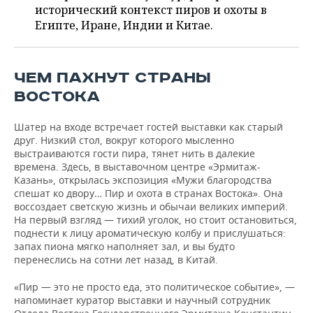
ВОДНЫЕ ВИДЫ СПОРТА
ОБРАЗОВАНИЕ
исторический контекст пиров и охоты в
Египте, Иране, Индии и Китае.
ХОККЕЙ С МЯЧОМ
ПРОИСШЕСТВИЯ
ЧЕМ ПАХНУТ СТРАНЫ
ВОСТОКА
Шатер на входе встречает гостей выставки как старый
друг. Низкий стол, вокруг которого мысленно
выстраиваются гости пира, тянет нить в далекие
времена. Здесь, в выставочном центре «Эрмитаж-
Казань», открылась экспозиция «Мужи благородства
спешат ко двору… Пир и охота в странах Востока». Она
воссоздает светскую жизнь и обычаи великих империй.
На первый взгляд — тихий уголок, но стоит остановиться,
поднести к лицу ароматическую колбу и прислушаться:
запах пиона мягко наполняет зал, и вы будто
перенеслись на сотни лет назад, в Китай.
«Пир — это не просто еда, это политическое событие», —
напоминает куратор выставки и научный сотрудник