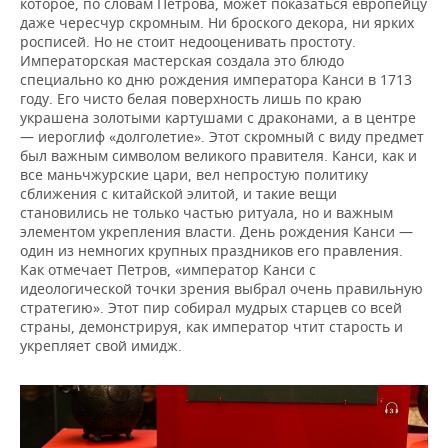
которое, по словам Петрова, может показаться европейцу
даже чересчур скромным. Ни броского декора, ни ярких
росписей. Но не стоит недооценивать простоту.
Императорская мастерская создала это блюдо
специально ко дню рождения императора Канси в 1713
году. Его чисто белая поверхность лишь по краю
украшена золотыми картушами с драконами, а в центре
— иероглиф «долголетие». Этот скромный с виду предмет
был важным символом великого правителя. Канси, как и
все маньчжурские цари, вел непростую политику
сближения с китайской элитой, и такие вещи
становились не только частью ритуала, но и важным
элементом укрепления власти. День рождения Канси —
один из немногих крупных праздников его правления.
Как отмечает Петров, «император Канси с
идеологической точки зрения выбрал очень правильную
стратегию». Этот пир собирал мудрых старцев со всей
страны, демонстрируя, как император чтит старость и
укрепляет свой имидж.