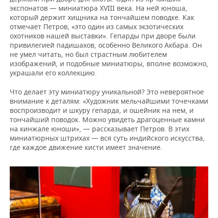
экспонатов — миниатюра XVIII века. На ней юноша,
который держит хищника на тончайшем поводке. Как
отмечает Петров, «это один из самых экзотических
охотников нашей выставки». Гепарды при дворе были
привилегией падишахов, особенно Великого Акбара. Он
не умел читать, но был страстным любителем
изображений, и подобные миниатюры, вполне возможно,
украшали его коллекцию.
Что делает эту миниатюру уникальной? Это невероятное
внимание к деталям: «Художник мельчайшими точечками
воспроизводит и шкуру гепарда, и ошейник на нем, и
тончайший поводок. Можно увидеть драгоценные камни
на кинжале юноши», — рассказывает Петров. В этих
миниатюрных штрихах — вся суть индийского искусства,
где каждое движение кисти имеет значение.