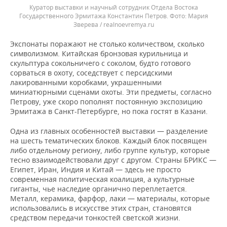
Куратор выставки и научный сотрудник Отдела Востока
Государственного Эрмитажа Константин Петров.
Мария
Зверева / realnoevremya.ru
Экспонаты поражают не столько количеством, сколько
символизмом. Китайская бронзовая курильница и
скульптура сокольничего с соколом, будто готового
сорваться в охоту, соседствует с персидскими
лакированными коробками, украшенными
миниатюрными сценами охоты. Эти предметы, согласно
Петрову, уже скоро пополнят постоянную экспозицию
Эрмитажа в Санкт-Петербурге, но пока гостят в Казани.
Одна из главных особенностей выставки — разделение
на шесть тематических блоков. Каждый блок посвящен
либо отдельному региону, либо группе культур, которые
тесно взаимодействовали друг с другом. Страны БРИКС —
Египет, Иран, Индия и Китай — здесь не просто
современная политическая коалиция, а культурные
гиганты, чье наследие органично переплетается.
Металл, керамика, фарфор, лаки — материалы, которые
использовались в искусстве этих стран, становятся
средством передачи тонкостей светской жизни.