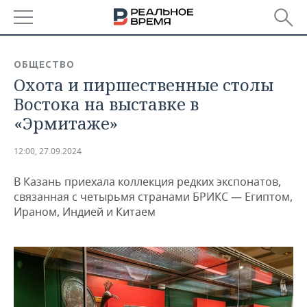
РЕГИОНЫ
ОБЩЕСТВО
Охота и пиршественные столы
БАШКОРТОСТАН
НОВОСТИ
Востока на выставке в
ТАТАРСТАН
АНАЛИТИКА
«Эрмитаже»
УДМУРТИЯ
НОВОСТИ АНАЛИТИКИ
ЭКОНОМИКА
12:00, 27.09.2024
ДЕКЛАРАЦИИ О ДОХОДАХ
НОВОСТИ ЭКОНОМИКИ
ПРОМЫШЛЕННОСТЬ
В Казань приехала коллекция редких экспонатов,
связанная с четырьмя странами БРИКС — Египтом,
КОРОЛИ ГОСЗАКАЗА ПФО
ФИНАНСЫ
НОВОСТИ
НЕДВИЖИМОСТЬ
Ираном, Индией и Китаем
ПРОМЫШЛЕННОСТИ
ВУЗЫ ТАТАРСТАНА
БАНКИ
НОВОСТИ НЕДВИЖИМОСТИ
АВТО
АГРОПРОМ
КОМУ ПРИНАДЛЕЖАТ
БЮДЖЕТ
НОВОСТИ АВТО
БИЗНЕС
ТОРГОВЫЕ ЦЕНТРЫ
МАШИНОСТРОЕНИЕ
ТАТАРСТАНА
ИНВЕСТИЦИИ
НОВОСТИ БИЗНЕСА
ТЕХНОЛОГИИ