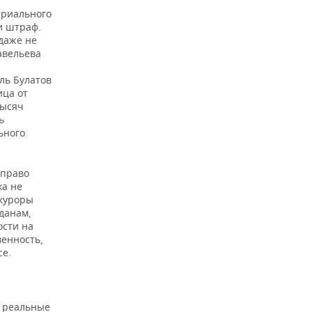
ериального
и штраф.
 даже не
авельева
ль Булатов
ица от
тысяч
ь
ьного
 право
ка не
окуроры
данам,
ости на
енность,
се.
у реальные