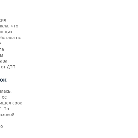
сил
яла, что
вающих
ботала по
у
ла
ям
рава
 от ДТП.
ок
илась,
 ее
ришел срок
. По
лаховой
го