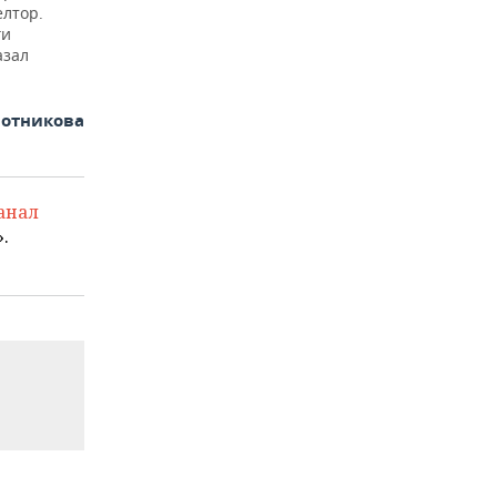
елтор.
ги
азал
отникова
анал
.