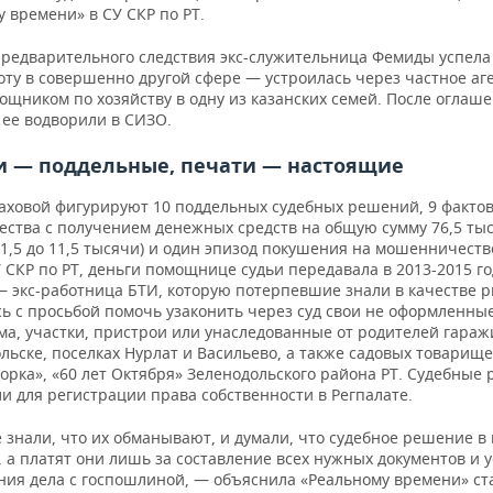
 времени» в СУ СКР по РТ.
предварительного следствия экс-служительница Фемиды успела
оту в совершенно другой сфере — устроилась через частное аг
ощником по хозяйству в одну из казанских семей. После оглаш
 ее водворили в СИЗО.
и — поддельные, печати — настоящие
лаховой фигурируют 10 поддельных судебных решений, 9 факто
ства с получением денежных средств на общую сумму 76,5 ты
 1,5 до 11,5 тысячи) и один эпизод покушения на мошенничеств
СКР по РТ, деньги помощнице судьи передавала в 2013-2015 го
— экс-работница БТИ, которую потерпевшие знали в качестве р
ь с просьбой помочь узаконить через суд свои не оформленны
ма, участки, пристрои или унаследованные от родителей гараж
льске, поселках Нурлат и Васильево, а также садовых товарище
орка», «60 лет Октября» Зеленодольского района РТ. Судебные
и для регистрации права собственности в Регпалате.
знали, что их обманывают, и думали, что судебное решение в 
 а платят они лишь за составление всех нужных документов и 
ния дела с госпошлиной, — объяснила «Реальному времени» с