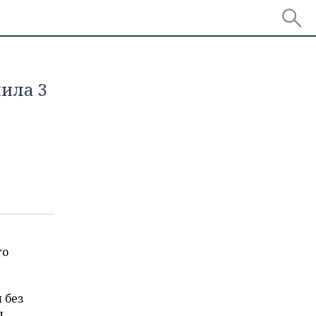
ила 3
и
го
 без
,