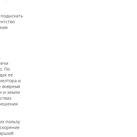
 подыскать
ентство
ения
в
сячи
о. По
дах ее
иелтора и
е вовремя
и и земли
ствах
 решения
их пользу
ускорение
тарший