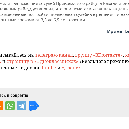
учили два помощника судей Приволжского райсуда Казани и ри
тельный райсуд установил, что они помогали казанцам за день
 самовольные постройки, подделывая судебные решения, и нак
льными сроками от 3,5 до 6,5 лет колонии.
Ирина Пл
исывайтесь на
телеграм-канал
,
группу «ВКонтакте»
,
к
X
и
страницу в «Одноклассниках»
«Реального времени»
невные видео на
Rutube
и
«Дзене»
.
сь в соцсетях