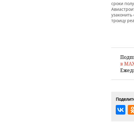
сроки пол
Авиастрои
узаконить
троицу реа
Подп
в MA
Ежед
Поделите