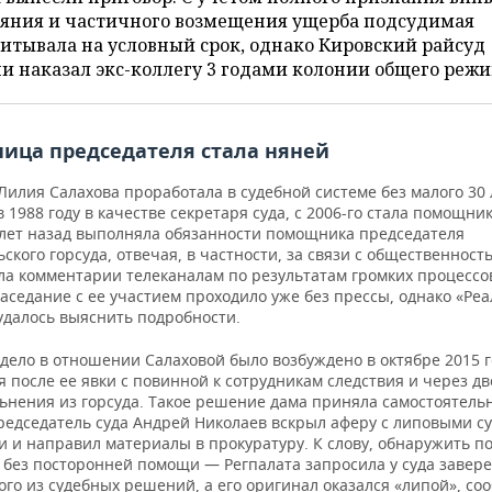
аяния и частичного возмещения ущерба подсудимая
итывала на условный срок, однако Кировский райсуд
и наказал экс-коллегу 3 годами колонии общего режи
ица председателя стала няней
Лилия Салахова проработала в судебной системе без малого 30 
 1988 году в качестве секретаря суда, с 2006-го стала помощни
 лет назад выполняла обязанности помощника председателя
ского горсуда, отвечая, в частности, за связи с общественнос
ла комментарии телеканалам по результатам громких процессо
аседание с ее участием проходило уже без прессы, однако «Ре
удалось выяснить подробности.
 дело в отношении Салаховой было возбуждено в октябре 2015 
я после ее явки с повинной к сотрудникам следствия и через д
льнения из горсуда. Такое решение дама приняла самостоятель
 председатель суда Андрей Николаев вскрыл аферу с липовыми 
 и направил материалы в прокуратуру. К слову, обнаружить п
е без посторонней помощи — Регпалата запросила у суда завер
го из судебных решений, а его оригинал оказался «липой», с