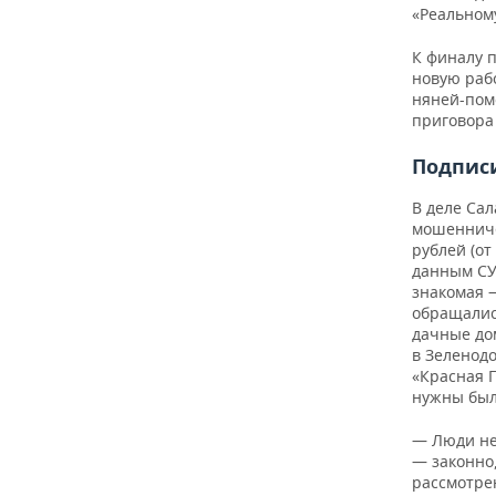
ВОДНЫЕ ВИДЫ СПОРТА
ОБРАЗОВАНИЕ
«Реальному
ХОККЕЙ С МЯЧОМ
ПРОИСШЕСТВИЯ
К финалу 
новую раб
няней-пом
приговора
Подпис
В деле Са
мошенниче
рублей (от
данным СУ 
знакомая 
обращалис
дачные до
в Зеленодо
«Красная Г
нужны был
— Люди не 
— законно,
рассмотре