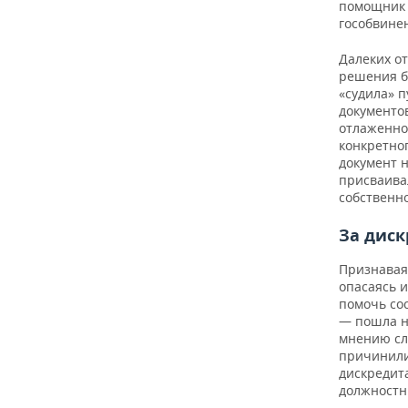
помощник 
гособвинен
Далеких о
решения бе
«судила» 
документо
отлаженно
конкретно
документ 
присваива
собственн
За диск
Признавая 
опасаясь 
помочь сос
— пошла н
мнению сл
причинили
дискредита
должностн