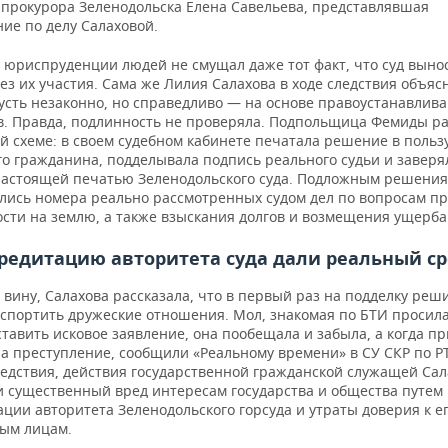
прокурора Зеленодольска Елена Савельева, представлявшая
ие по делу Салаховой.
т юриспруденции людей не смущал даже тот факт, что суд выно
з их участия. Сама же Лилия Салахова в ходе следствия объясн
пусть незаконно, но справедливо — на основе правоустанавли
в. Правда, подлинность не проверяла. Подпольщица Фемиды ра
й схеме: в своем судебном кабинете печатала решение в польз
го гражданина, подделывала подпись реального судьи и заверя
настоящей печатью Зеленодольского суда. Подложным решени
лись номера реально рассмотренных судом дел по вопросам п
ости на землю, а также взыскания долгов и возмещения ущерба
редитацию авторитета суда дали реальный ср
вину, Салахова рассказала, что в первый раз на подделку реш
испортить дружеские отношения. Мол, знакомая по БТИ просила
тавить исковое заявление, она пообещала и забыла, а когда п
а преступление, сообщили «Реальному времени» в СУ СКР по РТ
едствия, действия государственной гражданской служащей Са
 существенный вред интересам государства и общества путем
ции авторитета Зеленодольского горсуда и утраты доверия к е
ым лицам.