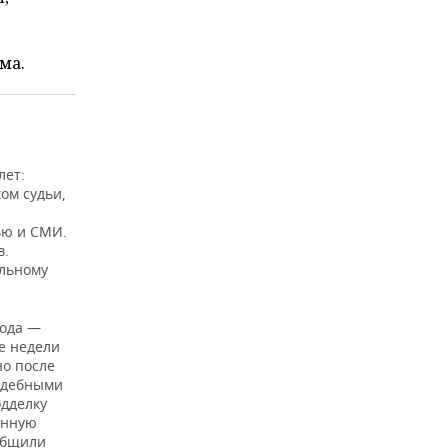
ма.
лет:
ком судьи,
тью и СМИ.
в.
альному
года —
ве недели
но после
судебными
одделку
енную
ообщили