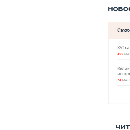
НОВО
Сюж
XVI с
499
МА
Велик
истор
24
МАТ
ЧИ