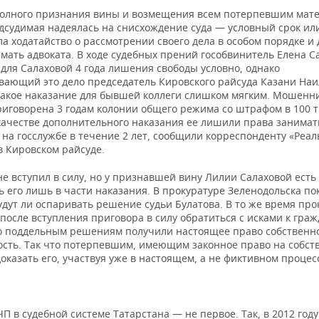
полного признания вины и возмещения всем потерпевшим мат
дсудимая надеялась на снисхождение суда — условный срок ил
а ходатайство о рассмотрении своего дела в особом порядке и
мать адвоката. В ходе судебных прений гособвинитель Елена С
для Салаховой 4 года лишения свободы условно, однако
вающий это дело председатель Кировского райсуда Казани Наи
такое наказание для бывшей коллеги слишком мягким. Мошенн
иговорена 3 годам колонии общего режима со штрафом в 100 
 качестве дополнительного наказания ее лишили права занимат
на госслужбе в течение 2 лет, сообщили корреспонденту «Реал
в Кировском райсуде.
е вступил в силу, но у признавшей вину Лилии Салаховой есть
 его лишь в части наказания. В прокуратуре Зеленодольска по
удут ли оспаривать решение судьи Булатова. В то же время пр
осле вступления приговора в силу обратиться с исками к граж
о поддельным решениям получили настоящее право собственн
сть. Так что потерпевшим, имеющим законное право на собств
оказать его, участвуя уже в настоящем, а не фиктивном процес
П в судебной системе Татарстана — не первое. Так, в 2012 год