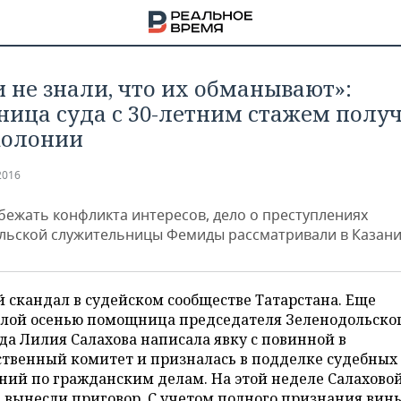
 не знали, что их обманывают»:
ница суда с 30-летним стажем получ
колонии
2016
бежать конфликта интересов, дело о преступлениях
льской служительницы Фемиды рассматривали в Казан
 скандал в судейском сообществе Татарстана. Еще
лой осенью помощница председателя Зеленодольско
да Лилия Салахова написала явку с повинной в
НА
ственный комитет и призналась в подделке судебных
ий по гражданским делам. На этой неделе Салаховой
вынесли приговор. С учетом полного признания вины