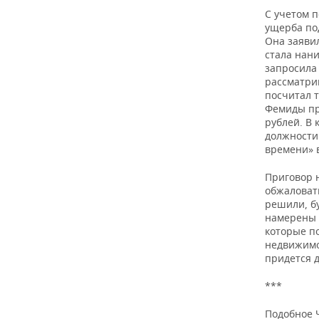
С учетом 
ущерба по
Она заявил
стала нани
запросила 
рассматри
посчитал 
Фемиды пр
рублей. В
должности 
времени» 
Приговор н
обжаловать
решили, б
намерены п
которые п
недвижимо
придется д
***
Подобное Ч