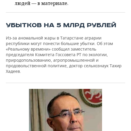
ВОДНЫЕ ВИДЫ СПОРТА
ОБРАЗОВАНИЕ
людей — в материале.
ХОККЕЙ С МЯЧОМ
ПРОИСШЕСТВИЯ
УБЫТКОВ НА 5 МЛРД РУБЛЕЙ
Из-за аномальной жары в Татарстане аграрии
республики могут понести большие убытки. Об этом
«Реальному времени» сообщил заместитель
председателя Комитета Госсовета РТ по экологии,
природопользованию, агропромышленной и
продовольственной политике, доктор сельхознаук Тахир
Хадеев.