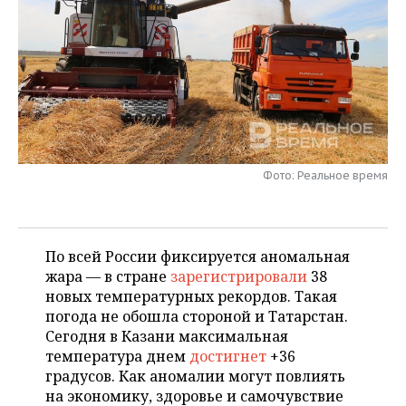
НЕФТЕХИМИЯ
РОЗНИЧНАЯ ТОРГОВЛЯ
НОВОСТИ ТЕХНОЛОГИЙ
МЕРОПРИЯТИЯ
НЕФТЬ
ТРАНСПОРТ
IT
НОВОСТИ МЕРОПРИЯТИЙ
СПОРТ
ОПК
УСЛУГИ
МЕДИА
ВЫЕЗДНАЯ РЕДАКЦИЯ
НОВОСТИ СПОРТА
ОБЩЕСТВО
ЭНЕРГЕТИКА
ТЕЛЕКОММУНИКАЦИИ
БИЗНЕС-БРАНЧИ
ФУТБОЛ
НОВОСТИ ОБЩЕСТВА
ФОТОГАЛЕРЕЯ
Фото: Реальное время
ONLINE-КОНФЕРЕНЦИИ
ХОККЕЙ
ВЛАСТЬ
СЮЖЕТЫ
ОТКРЫТАЯ ЛЕКЦИЯ
БАСКЕТБОЛ
ИНФРАСТРУКТУРА
СПРАВОЧНИК
По всей России фиксируется аномальная
жара — в стране
зарегистрировали
38
ВОЛЕЙБОЛ
ИСТОРИЯ
СПИСОК ПЕРСОН
ПОЛНАЯ ВЕРСИЯ
новых температурных рекордов. Такая
погода не обошла стороной и Татарстан.
КИБЕРСПОРТ
КУЛЬТУРА
СПИСОК КОМПАНИЙ
Сегодня в Казани максимальная
температура днем
достигнет
+36
ФИГУРНОЕ КАТАНИЕ
МЕДИЦИНА
градусов. Как аномалии могут повлиять
на экономику, здоровье и самочувствие