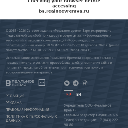
© 2015 - 2026 Сетевое издание «Реальное время» Зарегистрировано
Федеральной службой по надзору в сфере связи, информационных
технологий и массовых коммуникаций (Роскомнадзор) –
регистрационный номер ЭЛ № ФС 77 - 79627 от 18 декабря 2020 г. (ранее
свидетельство Эл № ФС 77-59331 от 18 сентября 2014 г.)
Использование материалов Реального Времени разрешено только с
предварительного согласия правообладателей, упоминание сайта и
прямая гиперссылка обязательны при частичном или полном
воспроизведении материалов.
18+
RU
EN
РЕДАКЦИЯ
РЕКЛАМА
Учредитель ООО «Реальное
ПРАВОВАЯ ИНФОРМАЦИЯ
время»
Главный редактор Саушина А.А.
ПОЛИТИКА О ПЕРСОНАЛЬНЫХ
Телефон редакции: +7 (843) 222-
ДАННЫХ
90-80