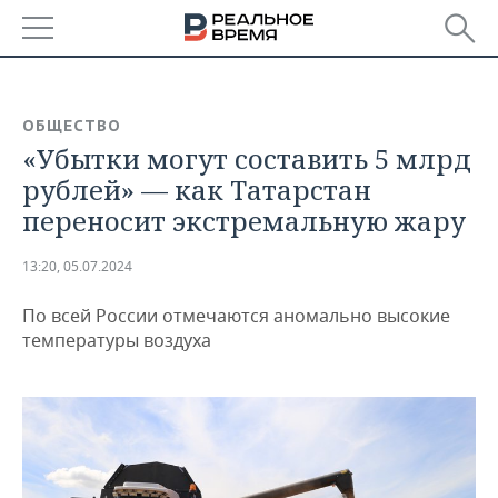
РЕГИОНЫ
ОБЩЕСТВО
БАШКОРТОСТАН
НОВОСТИ
«Убытки могут составить 5 млрд
ТАТАРСТАН
АНАЛИТИКА
рублей» — как Татарстан
переносит экстремальную жару
УДМУРТИЯ
НОВОСТИ АНАЛИТИКИ
ЭКОНОМИКА
13:20, 05.07.2024
ДЕКЛАРАЦИИ О ДОХОДАХ
НОВОСТИ ЭКОНОМИКИ
ПРОМЫШЛЕННОСТЬ
По всей России отмечаются аномально высокие
КОРОЛИ ГОСЗАКАЗА ПФО
ФИНАНСЫ
НОВОСТИ
НЕДВИЖИМОСТЬ
температуры воздуха
ПРОМЫШЛЕННОСТИ
ВУЗЫ ТАТАРСТАНА
БАНКИ
НОВОСТИ НЕДВИЖИМОСТИ
АВТО
АГРОПРОМ
КОМУ ПРИНАДЛЕЖАТ
БЮДЖЕТ
НОВОСТИ АВТО
БИЗНЕС
ТОРГОВЫЕ ЦЕНТРЫ
МАШИНОСТРОЕНИЕ
ТАТАРСТАНА
ИНВЕСТИЦИИ
НОВОСТИ БИЗНЕСА
ТЕХНОЛОГИИ