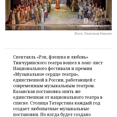
НЕФТЕХИМИЯ
РОЗНИЧНАЯ ТОРГОВЛЯ
НОВОСТИ ТЕХНОЛОГИЙ
МЕРОПРИЯТИЯ
НЕФТЬ
ТРАНСПОРТ
IT
НОВОСТИ МЕРОПРИЯТИЙ
СПОРТ
ОПК
УСЛУГИ
МЕДИА
ВЫЕЗДНАЯ РЕДАКЦИЯ
НОВОСТИ СПОРТА
ОБЩЕСТВО
Фото: Платонов Максим
ЭНЕРГЕТИКА
ТЕЛЕКОММУНИКАЦИИ
БИЗНЕС-БРАНЧИ
ФУТБОЛ
НОВОСТИ ОБЩЕСТВА
ФОТОГАЛЕРЕЯ
Спектакль «Рэп, флешка и любовь»
ONLINE-КОНФЕРЕНЦИИ
ХОККЕЙ
ВЛАСТЬ
СЮЖЕТЫ
Тинчуринского театра вошел в лонг-лист
Национального фестиваля и премии
ОТКРЫТАЯ ЛЕКЦИЯ
БАСКЕТБОЛ
ИНФРАСТРУКТУРА
СПРАВОЧНИК
«Музыкальное сердце театра»,
единственной в России, работающей с
ВОЛЕЙБОЛ
ИСТОРИЯ
СПИСОК ПЕРСОН
ПОЛНАЯ ВЕРСИЯ
современным музыкальным театром.
Казанская постановка опять же
КИБЕРСПОРТ
КУЛЬТУРА
СПИСОК КОМПАНИЙ
единственная от национального театра в
списке. Столица Татарстана каждый год
ФИГУРНОЕ КАТАНИЕ
МЕДИЦИНА
создает любопытные музыкальные
постановки. Но когда будет создано