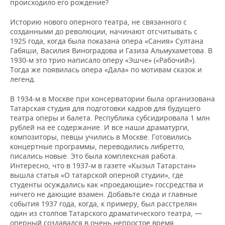
происходило его рождение?
Историю нового оперного театра, не связанного с
созданными до революции, начинают отсчитывать с
1925 года, когда была показана опера «Сания» Султана
Габяши, Василия Виноградова и Газиза Альмухаметова. В
1930-м это трио написало оперу «Эшче» («Рабочий»).
Тогда же появилась опера «Дала» по мотивам сказок и
легенд.
В 1934-м в Москве при консерватории была организована
Татарская студия для подготовки кадров для будущего
театра оперы и балета. Республика субсидировала 1 млн
рублей на ее содержание. И все наши драматурги,
композиторы, певцы учились в Москве. Готовились
концертные программы, переводились либретто,
писались новые. Это была комплексная работа.
Интересно, что в 1937-м в газете «Кызыл Татарстан»
вышла статья «О татарской оперной студии», где
студенты осуждались как «проедающие» госсредства и
ничего не дающие взамен. Добавьте сюда и главные
события 1937 года, когда, к примеру, был расстрелян
один из столпов Татарского драматического театра, —
оперный создавался в очень непростое время.