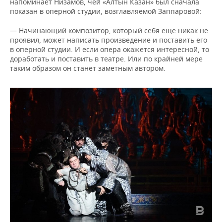
напоминает Низамов, чей «Алтын Казан» был сначала
показан в оперной студии, возглавляемой Заппаровой:
— Начинающий композитор, который себя еще никак не
проявил, может написать произведение и поставить его
в оперной студии. И если опера окажется интересной, то
доработать и поставить в театре. Или по крайней мере
таким образом он станет заметным автором.