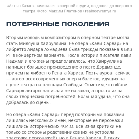
«Алтын Казан» начинался в оперной студии, но дошел до оперного
театра.
Максим Платонов / realnoevremya.ru
ПОТЕРЯННЫЕ ПОКОЛЕНИЯ
Вторым молодым композитором в оперном театре могла
стать Миляуша Хайруллина. Ее опера «Кави-Сарвар» на
либретто Айдара Ахмадиева была трижды показана в БКЗ
РТ в концертном варианте. После истории писателя Кави
Наджми и его жены предполагалось, что Хайруллина
напишет большое произведение о поэте Дэрдмэнде,
причем на либретто Рената Хариса. Поэт-лауреат сейчас
— автор всех современных опер и балетов, идущих на
сцене театра на площади Свободы. Отметим, что «Кави-
Сарвар» авторы написали не на заказ, а просто из-за
своих творческих потребностей. Большая удача, что она
добралась до сцены.
Но опера «Кави-Сарвар» перед повторными показами
лишилась нескольких имен, некоторые ее персонажи
лишились исторических Ф.И.О. Все из-за критики не
только со стороны родственников (их не устроила
трактовка персонажей), но и Рената Хариса. В таких