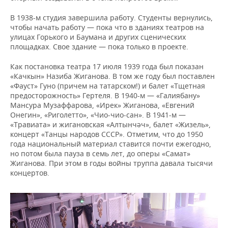
В 1938-м студия завершила работу. Студенты вернулись,
чтобы начать работу — пока что в зданиях театров на
улицах Горького и Баумана и других сценических
площадках. Свое здание — пока только в проекте.
Как постановка театра 17 июля 1939 года был показан
«Качкын» Назиба Жиганова. В том же году был поставлен
«Фауст» Гуно (причем на татарском!) и балет «Тщетная
предосторожность» Гертеля. В 1940-м — «Галиябану»
Мансура Музаффарова, «Ирек» Жиганова, «Евгений
Онегин», «Риголетто», «Чио-чио-сан». В 1941-м —
«Травиата» и жигановская «Алтынчәч», балет «Жизель»,
концерт «Танцы народов СССР». Отметим, что до 1950
года национальный материал ставится почти ежегодно,
но потом была пауза в семь лет, до оперы «Самат»
Жиганова. При этом в годы войны труппа давала тысячи
концертов.