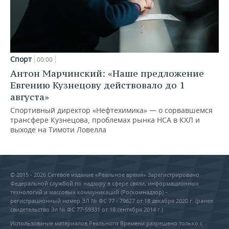
Спорт
00:00
Антон Марчинский: «Наше предложение
Евгению Кузнецову действовало до 1
августа»
Спортивный директор «Нефтехимика» — о сорвавшемся
трансфере Кузнецова, проблемах рынка НСА в КХЛ и
выходе на Тимоти Ловелла
© 2015 - 2026 Сетевое издание «Реальное время» Зарегистрировано
Федеральной службой по надзору в сфере связи, информационных
технологий и массовых коммуникаций (Роскомнадзор) –
регистрационный номер ЭЛ № ФС 77 - 79627 от 18 декабря 2020 г. (ранее
свидетельство Эл № ФС 77-59331 от 18 сентября 2014 г.)
Использование материалов Реального Времени разрешено только с