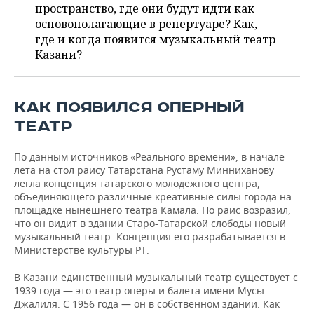
ВОДНЫЕ ВИДЫ СПОРТА
ОБРАЗОВАНИЕ
пространство, где они будут идти как
основополагающие в репертуаре? Как,
ХОККЕЙ С МЯЧОМ
ПРОИСШЕСТВИЯ
где и когда появится музыкальный театр
Казани?
КАК ПОЯВИЛСЯ ОПЕРНЫЙ
ТЕАТР
По данным источников «Реального времени», в начале
лета на стол раису Татарстана Рустаму Минниханову
легла концепция татарского молодежного центра,
объединяющего различные креативные силы города на
площадке нынешнего театра Камала. Но раис возразил,
что он видит в здании Старо-Татарской слободы новый
музыкальный театр. Концепция его разрабатывается в
Министерстве культуры РТ.
В Казани единственный музыкальный театр существует с
1939 года — это театр оперы и балета имени Мусы
Джалиля. С 1956 года — он в собственном здании. Как