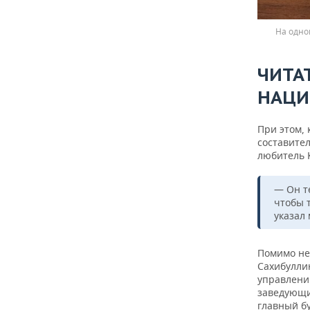
На одно
ЧИТА
НАЦИ
При этом,
составите
любитель 
— Он т
чтобы 
указал 
Помимо не
Сахибуллин
управлению
заведующи
главный б