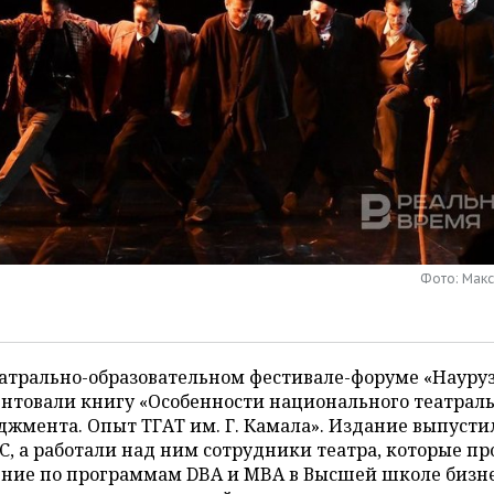
Фото: Мак
атрально-образовательном фестивале-форуме «Науру
нтовали книгу «Особенности национального театрал
жмента. Опыт ТГАТ им. Г. Камала». Издание выпусти
, а работали над ним сотрудники театра, которые п
ение по программам DBA и MBA в Высшей школе бизн