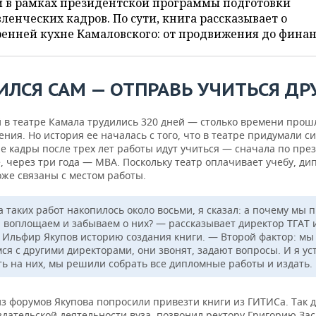
и в рамках президентской программы подготовки
ленческих кадров. По сути, книга рассказывает о
енней кухне Камаловского: от продвижения до финан
ИЛСЯ САМ — ОТПРАВ
Ь УЧИТЬСЯ ДР
й в театре Камала трудились 320 дней — столько времени прош
ния. Но история ее началась с того, что в театре придумали си
е кадры после трех лет работы идут учиться — сначала по пре
, через три года — MBA. Поскольку театр оплачивает учебу, д
оже связаны с местом работы.
 таких работ накопилось около восьми, я сказал: а почему мы 
 воплощаем и забываем о них? — рассказывает директор ТГАТ и
 Ильфир Якупов историю создания книги. — Второй фактор: мы
ся с другими директорами, они звонят, задают вопросы. И я ус
ть на них, мы решили собрать все дипломные работы и издать.
из форумов Якупова попросили привезти книги из ГИТИСа. Так 
здательской деятельности вуза, позвонил ректору Григорию За