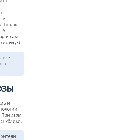
a.ru
о,
е и
в. Тираж —
. А
ор и сам
ких наук).
ы все
ила
ОЗЫ
ель и
хнологии
 При этом
еспублики.
зрители