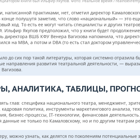
циатором книги был Ильфир Якупов.
Реальное время / realnoevremy
и, написанной практиками, нет, отметил директор Камаловског
в конце полушутя заметив, что слово «национальный» — это ещ
вый ход. То есть ее могут читать специалисты и других театро
й. Ильфир Якупов предположил, что у книги будет продолжение
ль директора ВШБ КФУ Венера Вагизова напомнила, что директ
ился на MBA, а потом и DBA (то есть стал доктором управленчес
ыло до сих пор такой литературы, которая системно отразила б
ые направления развития театральной деятельности, — выраз
 Вагизова.
Ы, АНАЛИТИКА, ТАБЛИЦЫ, ПРОГН
вять глав: специфика национального театра, менеджмент, зрит
, кадровая политика, инструменты маркетингового анализа, те
я, бизнес-процессы, IT-технологии, финансовая деятельность.
 данные не только по Камаловскому, но и по другим театрам р
еру, можно узнать, как делятся по поколениям потенциальные 