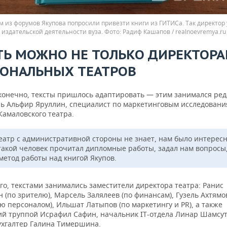
м из форумов Якупова попросили привезти книги из ГИТИСа. Так директор 
издательской деятельности вуза.
Радиф Кашапов / realnoevremya.ru
ТЬ МОЖНО НЕ ТОЛЬКО ДИРЕКТОР
ОНАЛЬНЫХ ТЕАТРОВ
 конечно, тексты пришлось адаптировать — этим занимался ред
ль Альфир Яруллин, специалист по маркетинговым исследовани
Камаловского театра.
еатр с административной стороны не знает, нам было интересн
такой человек прочитал дипломные работы, задал нам вопросы
метод работы над книгой Якупов.
го, текстами занимались заместители директора театра: Ранис
 (по зрителю), Марсель Залялеев (по финансам), Гузель Ахтямо
 персоналом), Ильшат Латыпов (по маркетингу и PR), а также
й труппой Исрафил Сафин, начальник IT-отдела Линар Шамсу
ухгалтер Галина Тимершина.