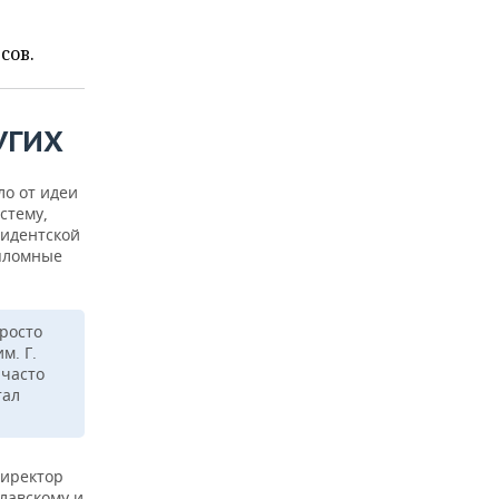
сов.
УГИХ
ло от идеи
стему,
зидентской
ипломные
просто
м. Г.
 часто
тал
директор
славскому и