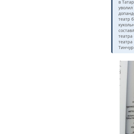
в Тата
уволил
допанде
театр 
кукольн
составл
театра 
театра 
Тинчури