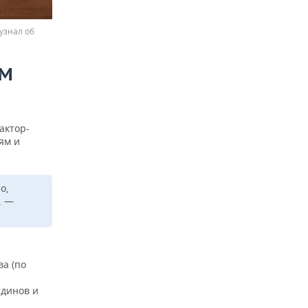
узнал об
АМ
актор-
ям и
о,
, —
ва (по
тдинов и