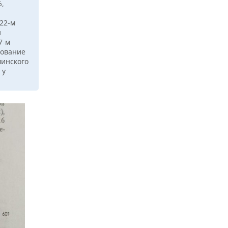
%,
022-м
и
7-м
рование
минского
 у