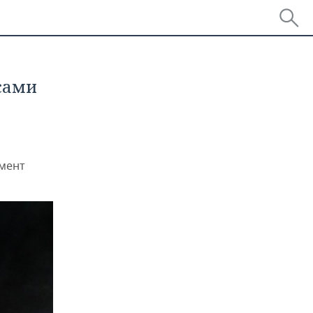
сами
жмент