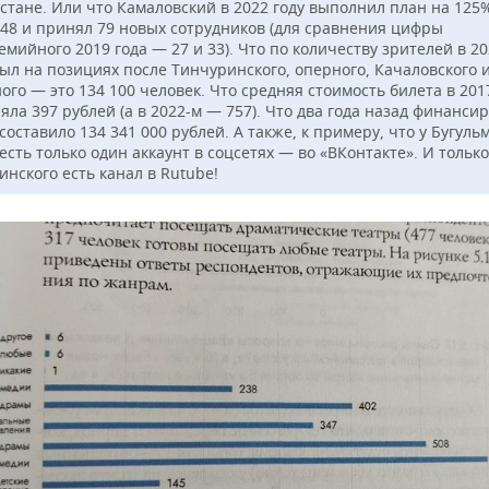
рстане. Или что Камаловский в 2022 году выполнил план на 125
 48 и принял 79 новых сотрудников (для сравнения цифры
мийного 2019 года — 27 и 33). Что по количеству зрителей в 2
был на позициях после Тинчуринского, оперного, Качаловcкого 
ого — это 134 100 человек. Что средняя стоимость билета в 201
яла 397 рублей (а в 2022-м — 757). Что два года назад финанси
составило 134 341 000 рублей. А также, к примеру, что у Бугуль
есть только один аккаунт в соцсетях — во «ВКонтакте». И только
нского есть канал в Rutube!