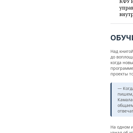
ВОДНЫЕ ВИДЫ СПОРТА
ОБРАЗОВАНИЕ
КФУ 
управ
внутр
ХОККЕЙ С МЯЧОМ
ПРОИСШЕСТВИЯ
ОБУЧ
Над книго
до воплоще
когда новы
программе
проекты т
— Когда
пишем,
Камала
общаем
отвеча
На одном 
узнал об и