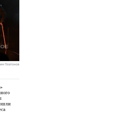
сим Платонов
з»
ьного
л
рошли
еса