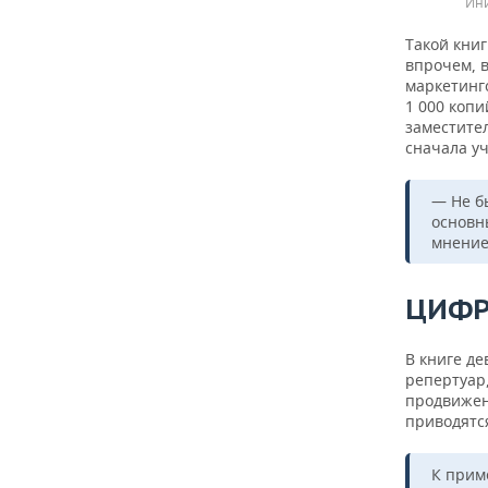
Ини
Такой книг
впрочем, 
маркетинго
1 000 копи
заместите
сначала уч
— Не б
основн
мнение
ЦИФР
В книге де
репертуар
продвижени
приводятся
К прим