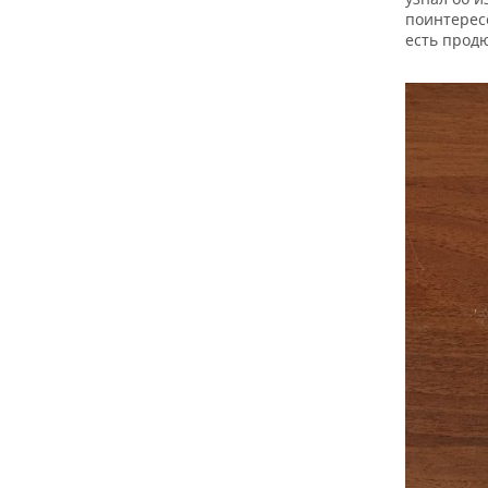
поинтересо
есть прод