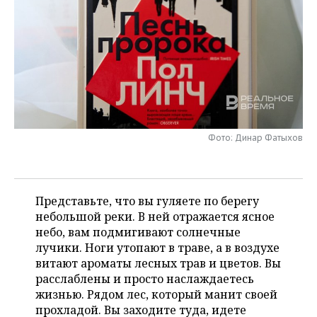
НЕФТЕХИМИЯ
РОЗНИЧНАЯ ТОРГОВЛЯ
НОВОСТИ ТЕХНОЛОГИЙ
МЕРОПРИЯТИЯ
НЕФТЬ
ТРАНСПОРТ
IT
НОВОСТИ МЕРОПРИЯТИЙ
СПОРТ
ОПК
УСЛУГИ
МЕДИА
ВЫЕЗДНАЯ РЕДАКЦИЯ
НОВОСТИ СПОРТА
ОБЩЕСТВО
ЭНЕРГЕТИКА
ТЕЛЕКОММУНИКАЦИИ
БИЗНЕС-БРАНЧИ
ФУТБОЛ
НОВОСТИ ОБЩЕСТВА
ФОТОГАЛЕРЕЯ
Фото: Динар Фатыхов
ONLINE-КОНФЕРЕНЦИИ
ХОККЕЙ
ВЛАСТЬ
СЮЖЕТЫ
ОТКРЫТАЯ ЛЕКЦИЯ
БАСКЕТБОЛ
ИНФРАСТРУКТУРА
СПРАВОЧНИК
Представьте, что вы гуляете по берегу
небольшой реки. В ней отражается ясное
ВОЛЕЙБОЛ
ИСТОРИЯ
СПИСОК ПЕРСОН
ПОЛНАЯ ВЕРСИЯ
небо, вам подмигивают солнечные
лучики. Ноги утопают в траве, а в воздухе
КИБЕРСПОРТ
КУЛЬТУРА
СПИСОК КОМПАНИЙ
витают ароматы лесных трав и цветов. Вы
расслаблены и просто наслаждаетесь
ФИГУРНОЕ КАТАНИЕ
МЕДИЦИНА
жизнью. Рядом лес, который манит своей
прохладой. Вы заходите туда, идете