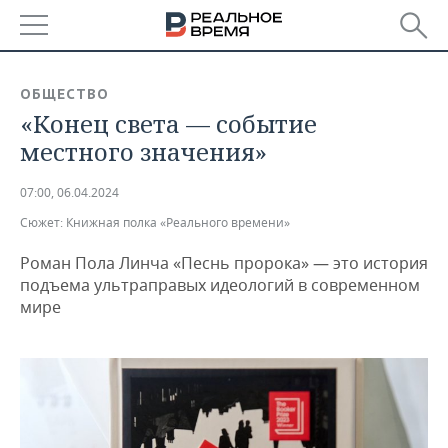
РЕГИОНЫ
ОБЩЕСТВО
«Конец света — событие
БАШКОРТОСТАН
НОВОСТИ
местного значения»
ТАТАРСТАН
АНАЛИТИКА
07:00, 06.04.2024
УДМУРТИЯ
НОВОСТИ АНАЛИТИКИ
ЭКОНОМИКА
Сюжет:
Книжная полка «Реального времени»
ДЕКЛАРАЦИИ О ДОХОДАХ
НОВОСТИ ЭКОНОМИКИ
ПРОМЫШЛЕННОСТЬ
Роман Пола Линча «Песнь пророка» — это история
подъема ультраправых идеологий в современном
КОРОЛИ ГОСЗАКАЗА ПФО
ФИНАНСЫ
НОВОСТИ
НЕДВИЖИМОСТЬ
мире
ПРОМЫШЛЕННОСТИ
ВУЗЫ ТАТАРСТАНА
БАНКИ
НОВОСТИ НЕДВИЖИМОСТИ
АВТО
АГРОПРОМ
КОМУ ПРИНАДЛЕЖАТ
БЮДЖЕТ
НОВОСТИ АВТО
БИЗНЕС
ТОРГОВЫЕ ЦЕНТРЫ
МАШИНОСТРОЕНИЕ
ТАТАРСТАНА
ИНВЕСТИЦИИ
НОВОСТИ БИЗНЕСА
ТЕХНОЛОГИИ