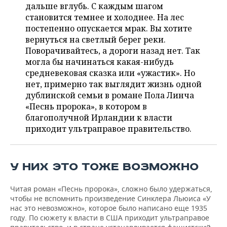
ВОДНЫЕ ВИДЫ СПОРТА
ОБРАЗОВАНИЕ
дальше вглубь. С каждым шагом
становится темнее и холоднее. На лес
ХОККЕЙ С МЯЧОМ
ПРОИСШЕСТВИЯ
постепенно опускается мрак. Вы хотите
вернуться на светлый берег реки.
Поворачивайтесь, а дороги назад нет. Так
могла бы начинаться какая-нибудь
средневековая сказка или «ужастик». Но
нет, примерно так выглядит жизнь одной
дублинской семьи в романе Пола Линча
«Песнь пророка», в котором в
благополучной Ирландии к власти
приходит ультраправое правительство.
У НИХ ЭТО ТОЖЕ ВОЗМОЖНО
Читая роман «Песнь пророка», сложно было удержаться,
чтобы не вспомнить произведение Синклера Льюиса «У
нас это невозможно», которое было написано еще 1935
году. По сюжету к власти в США приходит ультраправое