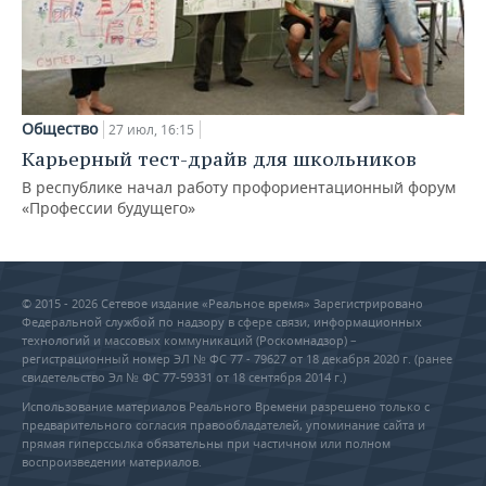
Общество
27 июл, 16:15
Карьерный тест-драйв для школьников
В республике начал работу профориентационный форум
«Профессии будущего»
© 2015 - 2026 Сетевое издание «Реальное время» Зарегистрировано
Федеральной службой по надзору в сфере связи, информационных
технологий и массовых коммуникаций (Роскомнадзор) –
регистрационный номер ЭЛ № ФС 77 - 79627 от 18 декабря 2020 г. (ранее
свидетельство Эл № ФС 77-59331 от 18 сентября 2014 г.)
Использование материалов Реального Времени разрешено только с
предварительного согласия правообладателей, упоминание сайта и
прямая гиперссылка обязательны при частичном или полном
воспроизведении материалов.