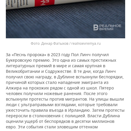
Динар Фатыхов / realnoevremya.ru
За «Песнь пророка» в 2023 году Пол Линч получил
Букеровскую премию. Это одна из самых престижных
литературных премий в мире и самая крупная в
Великобритании и Содружестве. В те дни, когда Линч
получил свою награду, в Дублине вспыхнули беспорядки,
причиной которых стало нападение эмигранта из
Алжира на прохожих рядом с одной из школ. Пятеро
человек получили ножевые ранения. После этого
вспыхнули протесты против мигрантов. На улицы вышли
люди с ультраправыми взглядами, которые требовали
ужесточить правила въезда в Ирландию. Затем протесты
переросли в столкновения с полицией. Власти Дублина
оценили ущерб от беспорядков в десятки миллионов
евро. Эти события стали зловещим оттенком