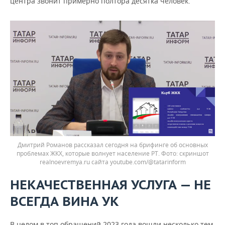
центра звонит примерно полтора десятка человек.
Дмитрий Романов рассказал сегодня на брифинге об основных
проблемах ЖКХ, которые волнует население РТ.
скриншот
realnoevremya.ru сайта youtube.com/@tatarinform
НЕКАЧЕСТВЕННАЯ УСЛУГА — НЕ
ВСЕГДА ВИНА УК
В целом в топ обращений 2023 года вошли несколько тем,