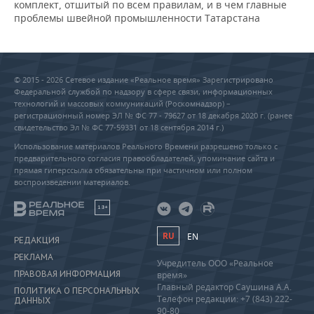
комплект, отшитый по всем правилам, и в чем главные
проблемы швейной промышленности Татарстана
© 2015 - 2026 Сетевое издание «Реальное время» Зарегистрировано
Федеральной службой по надзору в сфере связи, информационных
технологий и массовых коммуникаций (Роскомнадзор) –
регистрационный номер ЭЛ № ФС 77 - 79627 от 18 декабря 2020 г. (ранее
свидетельство Эл № ФС 77-59331 от 18 сентября 2014 г.)
Использование материалов Реального Времени разрешено только с
предварительного согласия правообладателей, упоминание сайта и
прямая гиперссылка обязательны при частичном или полном
воспроизведении материалов.
18+
RU
EN
РЕДАКЦИЯ
РЕКЛАМА
Учредитель ООО «Реальное
ПРАВОВАЯ ИНФОРМАЦИЯ
время»
Главный редактор Саушина А.А.
ПОЛИТИКА О ПЕРСОНАЛЬНЫХ
Телефон редакции: +7 (843) 222-
ДАННЫХ
90-80