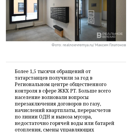
НЕФТЕХИМИЯ
РОЗНИЧНАЯ ТОРГОВЛЯ
НОВОСТИ ТЕХНОЛОГИЙ
МЕРОПРИЯТИЯ
НЕФТЬ
ТРАНСПОРТ
IT
НОВОСТИ МЕРОПРИЯТИЙ
СПОРТ
ОПК
УСЛУГИ
МЕДИА
ВЫЕЗДНАЯ РЕДАКЦИЯ
НОВОСТИ СПОРТА
ОБЩЕСТВО
ЭНЕРГЕТИКА
Фото: realnoevremya.ru/ Максим Платонов
ТЕЛЕКОММУНИКАЦИИ
БИЗНЕС-БРАНЧИ
ФУТБОЛ
НОВОСТИ ОБЩЕСТВА
ФОТОГАЛЕРЕЯ
ONLINE-КОНФЕРЕНЦИИ
ХОККЕЙ
ВЛАСТЬ
СЮЖЕТЫ
Более 1,5 тысячи обращений от
татарстанцев получили за год в
ОТКРЫТАЯ ЛЕКЦИЯ
БАСКЕТБОЛ
ИНФРАСТРУКТУРА
СПРАВОЧНИК
Региональном центре общественного
контроля в сфере ЖКХ РТ. Больше всего
ВОЛЕЙБОЛ
ИСТОРИЯ
СПИСОК ПЕРСОН
ПОЛНАЯ ВЕРСИЯ
население волновали вопросы
перезаключения договоров по газу,
КИБЕРСПОРТ
КУЛЬТУРА
СПИСОК КОМПАНИЙ
начислений квартплаты, перерасчетов
по линии ОДН и вывоза мусора,
ФИГУРНОЕ КАТАНИЕ
МЕДИЦИНА
недостаточно горячей воды или батарей
отопления, смены управляющих