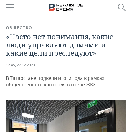
РЕГИОНЫ
ОБЩЕСТВО
«Часто нет понимания, какие
БАШКОРТОСТАН
НОВОСТИ
люди управляют домами и
ТАТАРСТАН
АНАЛИТИКА
какие цели преследуют»
УДМУРТИЯ
НОВОСТИ АНАЛИТИКИ
ЭКОНОМИКА
12:45, 27.12.2023
ДЕКЛАРАЦИИ О ДОХОДАХ
НОВОСТИ ЭКОНОМИКИ
ПРОМЫШЛЕННОСТЬ
В Татарстане подвели итоги года в рамках
общественного контроля в сфере ЖКХ
КОРОЛИ ГОСЗАКАЗА ПФО
ФИНАНСЫ
НОВОСТИ
НЕДВИЖИМОСТЬ
ПРОМЫШЛЕННОСТИ
ВУЗЫ ТАТАРСТАНА
БАНКИ
НОВОСТИ НЕДВИЖИМОСТИ
АВТО
АГРОПРОМ
КОМУ ПРИНАДЛЕЖАТ
БЮДЖЕТ
НОВОСТИ АВТО
БИЗНЕС
ТОРГОВЫЕ ЦЕНТРЫ
МАШИНОСТРОЕНИЕ
ТАТАРСТАНА
ИНВЕСТИЦИИ
НОВОСТИ БИЗНЕСА
ТЕХНОЛОГИИ